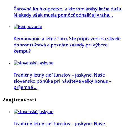
Čarovné kníhkupectvo, v ktorom knihy liečia dušu.
Niekedy však musia pomôcť odhaliť aj vraha…
Kempovanie a letné čaro. Ste pripravení na skvelé
dobrodružstvá a poznáte zásady pri výbere
kempu?
Tradičný letný cieľ turistov – jaskyne. Naše
slovensko ponúka pri návšteve veľký bonus –
príjemné ...
Zaujímavosti
Tradičný letný cieľ turistov – jaskyne. Naše