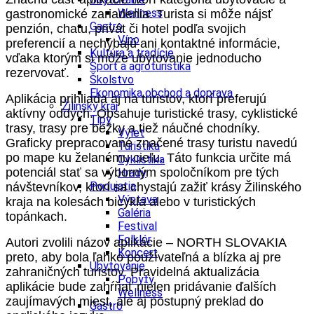
Wellness
gastronomické zariadenia. Turista si môže nájsť
Gastro
penzión, chatu, privát či hotel podľa svojich
Víno
preferencií a nechýbajú ani kontaktné informácie,
Kultúra a tradície
vďaka ktorým si môže ubytovanie jednoducho
Šport a agroturistika
rezervovať.
Školstvo
Ekonomika obchod a doprava
Aplikácia prihliada aj na turistov, ktorí preferujú
Žilinský kraj
aktívny oddych. Obsahuje turistické trasy, cyklistické
Tipy
trasy, trasy pre bežky a tiež náučné chodníky.
Výlet
Graficky prepracované značené trasy turistu navedú
Turistika
po mape ku želanému cieľu. Táto funkcia určite má
Cyklistika
potenciál stať sa výborným spoločníkom pre tých
Hrady
Podujatia
návštevníkov, ktorí sa chystajú zažiť krásy Žilinského
Výstava
kraja na kolesách bicykla alebo v turistických
Galéria
topánkach.
Festival
Folklór
Autori zvolili názov aplikácie – NORTH SLOVAKIA
Koncert
preto, aby bola ľahko používateľná a blízka aj pre
Ubytovanie
zahraničných turistov. Pravidelná aktualizácia
Pobyty
aplikácie bude zahŕňať nielen pridávanie ďalších
Wellness
zaujímavých miest, ale aj postupný preklad do
Gastro