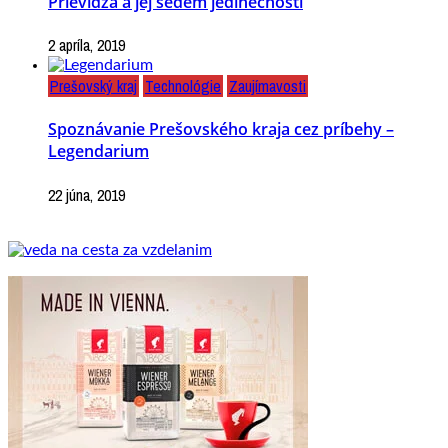
Prievidza a jej sedem jedinečností
2 apríla, 2019
Prešovský kraj
Technológie
Zaujímavosti
Spoznávanie Prešovského kraja cez príbehy –
Legendarium
22 júna, 2019