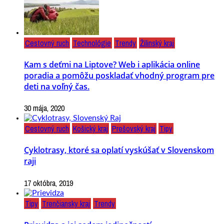
Cestovný ruch
Technológie
Trendy
Žilinský kraj
Kam s deťmi na Liptove? Web i aplikácia online
poradia a pomôžu poskladať vhodný program pre
deti na voľný čas.
30 mája, 2020
Cestovný ruch
Košický kraj
Prešovský kraj
Tipy
Cyklotrasy, ktoré sa oplatí vyskúšať v Slovenskom
raji
17 októbra, 2019
Tipy
Trenčiansky kraj
Trendy