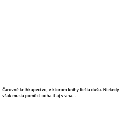
Čarovné kníhkupectvo, v ktorom knihy liečia dušu. Niekedy
však musia pomôcť odhaliť aj vraha...