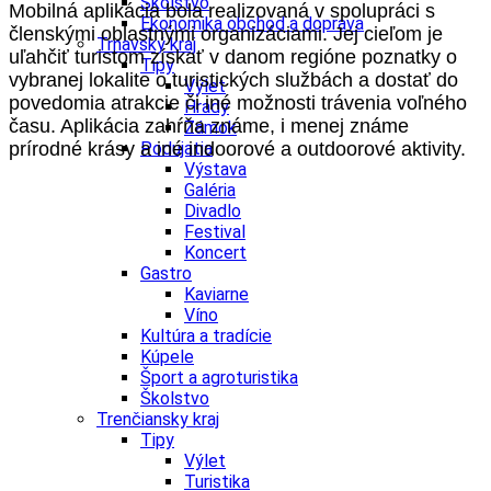
Školstvo
Mobilná aplikácia bola realizovaná v spolupráci s
Ekonomika obchod a doprava
členskými oblastnými organizáciami. Jej cieľom je
Trnavský kraj
uľahčiť turistom získať v danom regióne poznatky o
Tipy
vybranej lokalite o turistických službách a dostať do
Výlet
povedomia atrakcie či iné možnosti trávenia voľného
Hrady
času. Aplikácia zahŕňa známe, i menej známe
Zámok
prírodné krásy a iné indoorové a outdoorové aktivity.
Podujatia
Výstava
Galéria
Divadlo
Festival
Koncert
Gastro
Kaviarne
Víno
Kultúra a tradície
Kúpele
Šport a agroturistika
Školstvo
Trenčiansky kraj
Tipy
Výlet
Turistika