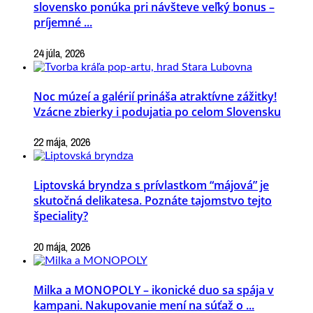
slovensko ponúka pri návšteve veľký bonus –
príjemné ...
24 júla, 2026
Noc múzeí a galérií prináša atraktívne zážitky!
Vzácne zbierky i podujatia po celom Slovensku
22 mája, 2026
Liptovská bryndza s prívlastkom “májová” je
skutočná delikatesa. Poznáte tajomstvo tejto
špeciality?
20 mája, 2026
Milka a MONOPOLY – ikonické duo sa spája v
kampani. Nakupovanie mení na súťaž o ...