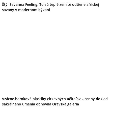
Štýl Savanna Feeling. To sú teplé zemité odtiene africkej
savany v modernom bývaní
Vzácne barokové plastiky cirkevných učiteľov – cenný doklad
sakrálneho umenia obnovila Oravská galéria