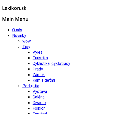
Lexikon.sk
Main Menu
O nás
Novinky
wow
Tipy
Výlet
Turistika
Cyklistika, cyklotrasy
Hrady
Zámok
Kam s deťmi
Podujatia
Výstava
Galéria
Divadlo
Folklór
Festival