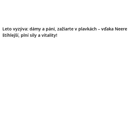
Tipy
Výlet
Turistika
Cyklistika
Hrady
Leto vyzýva: dámy a páni, zažiarte v plavkách – vďaka Neere
Podujatia
štíhlejší, plní sily a vitality!
Výstava
Galéria
Folklór
Ubytovanie
Pobyty
Wellness
Gastro
Kaviarne
Kultúra a tradície
Kúpele
Šport a agroturistika
Školstvo
Ekonomika obchod a doprava