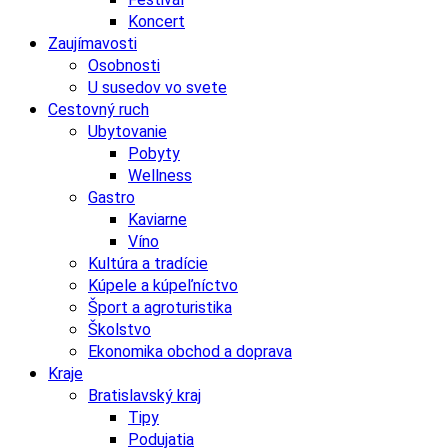
Koncert
Zaujímavosti
Osobnosti
U susedov vo svete
Cestovný ruch
Ubytovanie
Pobyty
Wellness
Gastro
Kaviarne
Víno
Kultúra a tradície
Kúpele a kúpeľníctvo
Šport a agroturistika
Školstvo
Ekonomika obchod a doprava
Kraje
Bratislavský kraj
Tipy
Podujatia