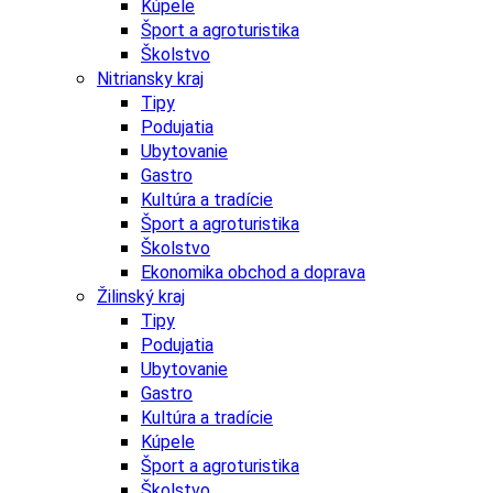
Kúpele
Šport a agroturistika
Školstvo
Nitriansky kraj
Tipy
Podujatia
Ubytovanie
Gastro
Kultúra a tradície
Šport a agroturistika
Školstvo
Ekonomika obchod a doprava
Žilinský kraj
Tipy
Podujatia
Ubytovanie
Gastro
Kultúra a tradície
Kúpele
Šport a agroturistika
Školstvo