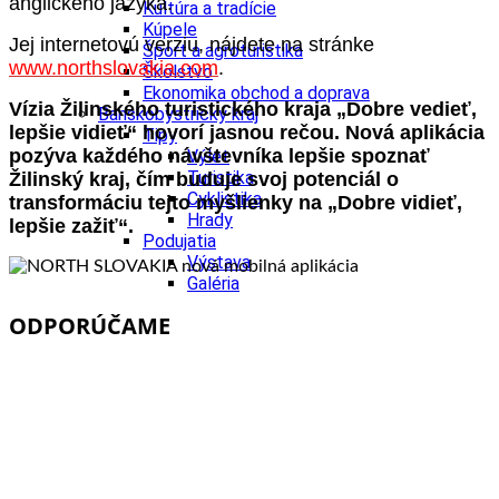
anglického jazyka.
Kultúra a tradície
Kúpele
Jej internetovú verziu, nájdete na stránke
Šport a agroturistika
www.northslovakia.com
.
Školstvo
Ekonomika obchod a doprava
Vízia Žilinského turistického kraja „Dobre vedieť,
Banskobystrický kraj
lepšie vidieť“ hovorí jasnou rečou. Nová aplikácia
Tipy
pozýva každého
návštevníka lepšie spoznať
Výlet
Turistika
Žilinský kraj, čím buduje svoj potenciál o
Cyklistika
transformáciu tejto myšlienky na „Dobre vidieť,
Hrady
lepšie zažiť“.
Podujatia
Výstava
Galéria
Festival
ODPORÚČAME
Folklór
Ubytovanie
Wellness
Gastro
Kaviarne
Kultúra a tradície
Kúpele
Šport a agroturistika
Školstvo