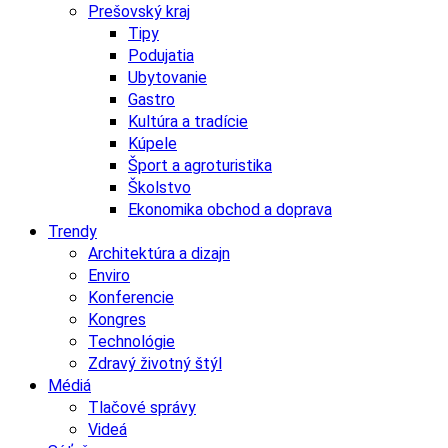
Prešovský kraj
Tipy
Podujatia
Ubytovanie
Gastro
Kultúra a tradície
Kúpele
Šport a agroturistika
Školstvo
Ekonomika obchod a doprava
Trendy
Architektúra a dizajn
Enviro
Konferencie
Kongres
Technológie
Zdravý životný štýl
Médiá
Tlačové správy
Videá