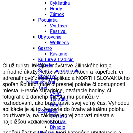
Cyklistika
Hrady
Zámok
Podujatia
Výstava
Festival
Ubytovanie
Wellness
Gastro
Kaviarne
Kultúra a tradície
Kúpele
Či už turistu lákajú k návšteve Žilinského kraja
Šport a agroturistika
prírodné úkazy, relax v aquaparkoch a kúpeľoch, či
Školstvo
adrenalínové zážitky, aplikácia NORTH SLOVAKIA ho
Nitriansky kraj
spoľahlivo informuje o presnej polohe či dostupnosti
Tipy
miesta. Presné súradnice, otváracie hodiny, či
Výlet
fotografie z daného miesta mu pomôžu v
Turistika
rozhodovaní, ako bude tráviť svoj voľný čas. Výhodou
Hrady
aplikácie je aj to, že berie do úvahy aktuálnu polohu
Podujatia
používateľa, na základe ktorej zobrazí miesta s
Výstava
najbližšou vzdialenosťou.
Festival
Divadlo
Značnú časť aplikácie tvorí kategória ubytovacie a
Ubytovanie