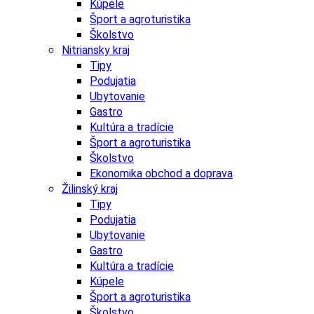
Kúpele
Šport a agroturistika
Školstvo
Nitriansky kraj
Tipy
Podujatia
Ubytovanie
Gastro
Kultúra a tradície
Šport a agroturistika
Školstvo
Ekonomika obchod a doprava
Žilinský kraj
Tipy
Podujatia
Ubytovanie
Gastro
Kultúra a tradície
Kúpele
Šport a agroturistika
Školstvo