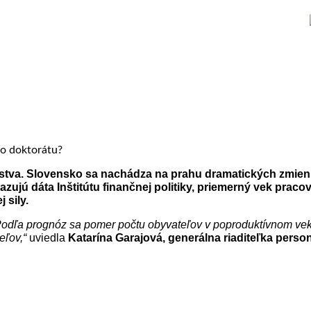
stva. Slovensko sa nachádza na prahu dramatických zmien 
azujú dáta Inštitútu finančnej politiky, priemerný vek prac
 sily.
 Podľa prognóz sa pomer počtu obyvateľov v poproduktívnom ve
eľov,“
uviedla
Katarína Garajová, generálna riaditeľka pers