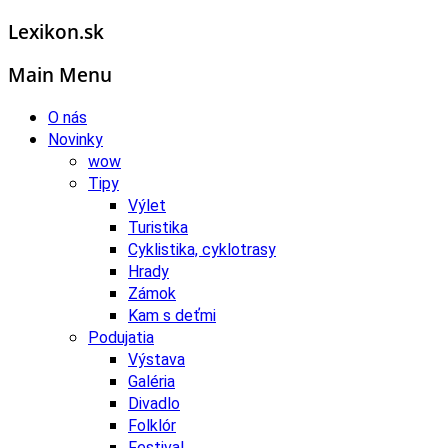
Lexikon.sk
Main Menu
O nás
Novinky
wow
Tipy
Výlet
Turistika
Cyklistika, cyklotrasy
Hrady
Zámok
Kam s deťmi
Podujatia
Výstava
Galéria
Divadlo
Folklór
Festival