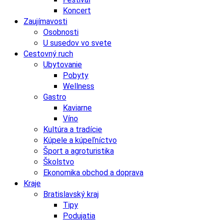
Koncert
Zaujímavosti
Osobnosti
U susedov vo svete
Cestovný ruch
Ubytovanie
Pobyty
Wellness
Gastro
Kaviarne
Víno
Kultúra a tradície
Kúpele a kúpeľníctvo
Šport a agroturistika
Školstvo
Ekonomika obchod a doprava
Kraje
Bratislavský kraj
Tipy
Podujatia