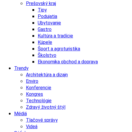
Prešovský kraj
Tipy
Podujatia
Ubytovanie
Gastro
Kultúra a tradície
Kúpele
Šport a agroturistika
Školstvo
Ekonomika obchod a doprava
Trendy
Architektúra a dizajn
Enviro
Konferencie
Kongres
Technológie
Zdravý životný štýl
Médiá
Tlačové správy
Videá