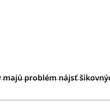
y majú problém nájsť šikovný