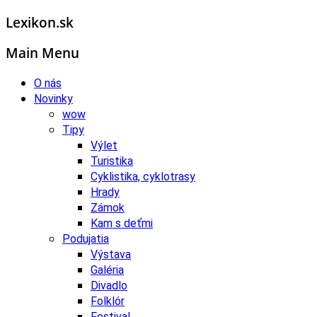
Lexikon.sk
Main Menu
O nás
Novinky
wow
Tipy
Výlet
Turistika
Cyklistika, cyklotrasy
Hrady
Zámok
Kam s deťmi
Podujatia
Výstava
Galéria
Divadlo
Folklór
Festival