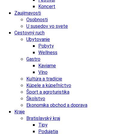
Koncert
Zaujímavosti
Osobnosti
U susedov vo svete
Cestovný ruch
Ubytovanie
Pobyty
Wellness
Gastro
Kaviarne
Víno
Kultúra a tradície
Kúpele a kúpeľníctvo
Šport a agroturistika
Školstvo
Ekonomika obchod a doprava
Kraje
Bratislavský kraj
Tipy
Podujatia