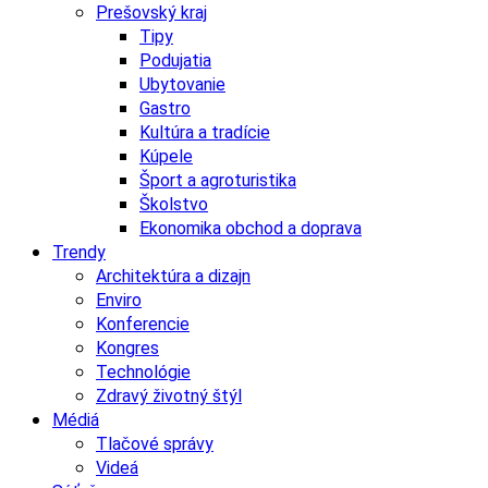
Prešovský kraj
Tipy
Podujatia
Ubytovanie
Gastro
Kultúra a tradície
Kúpele
Šport a agroturistika
Školstvo
Ekonomika obchod a doprava
Trendy
Architektúra a dizajn
Enviro
Konferencie
Kongres
Technológie
Zdravý životný štýl
Médiá
Tlačové správy
Videá