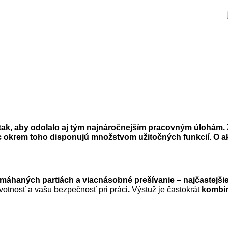
 tak, aby odolalo aj tým najnáročnejším pracovným úlohá
 okrem toho disponujú množstvom užitočných funkcií. O a
áhaných partiách a viacnásobné prešívanie – najčastejšie 
votnosť a vašu bezpečnosť pri práci
.
Výstuž je častokrát
kombin