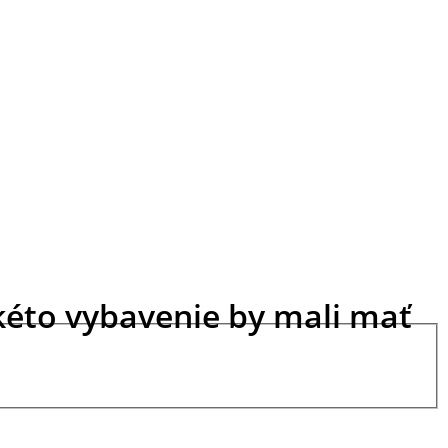
akéto vybavenie by mali mať