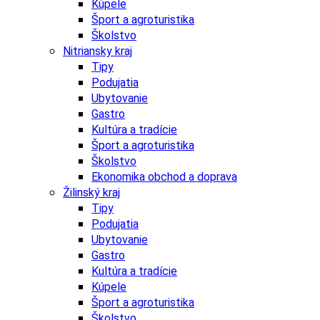
Kúpele
Šport a agroturistika
Školstvo
Nitriansky kraj
Tipy
Podujatia
Ubytovanie
Gastro
Kultúra a tradície
Šport a agroturistika
Školstvo
Ekonomika obchod a doprava
Žilinský kraj
Tipy
Podujatia
Ubytovanie
Gastro
Kultúra a tradície
Kúpele
Šport a agroturistika
Školstvo