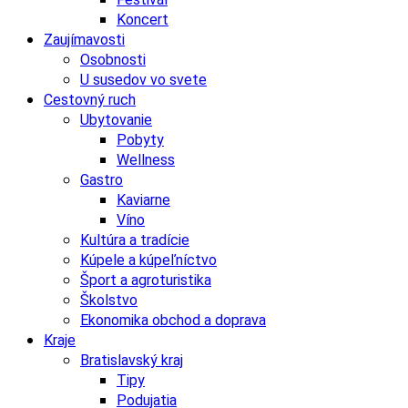
Koncert
Zaujímavosti
Osobnosti
U susedov vo svete
Cestovný ruch
Ubytovanie
Pobyty
Wellness
Gastro
Kaviarne
Víno
Kultúra a tradície
Kúpele a kúpeľníctvo
Šport a agroturistika
Školstvo
Ekonomika obchod a doprava
Kraje
Bratislavský kraj
Tipy
Podujatia