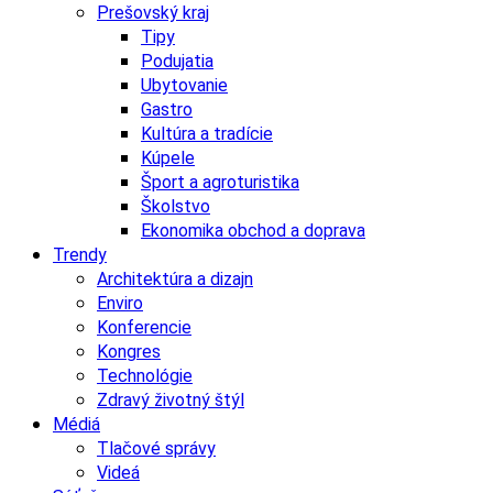
Prešovský kraj
Tipy
Podujatia
Ubytovanie
Gastro
Kultúra a tradície
Kúpele
Šport a agroturistika
Školstvo
Ekonomika obchod a doprava
Trendy
Architektúra a dizajn
Enviro
Konferencie
Kongres
Technológie
Zdravý životný štýl
Médiá
Tlačové správy
Videá