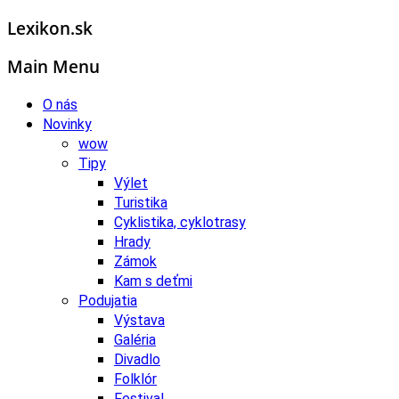
Lexikon.sk
Main Menu
O nás
Novinky
wow
Tipy
Výlet
Turistika
Cyklistika, cyklotrasy
Hrady
Zámok
Kam s deťmi
Podujatia
Výstava
Galéria
Divadlo
Folklór
Festival