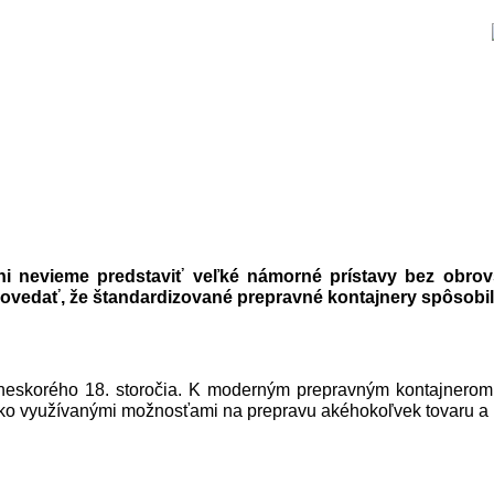
ni nevieme predstaviť veľké námorné prístavy bez obro
dať, že štandardizované prepravné kontajnery spôsobili 
 neskorého 18. storočia. K moderným prepravným kontajnerom bo
široko využívanými možnosťami na prepravu akéhokoľvek tovaru a