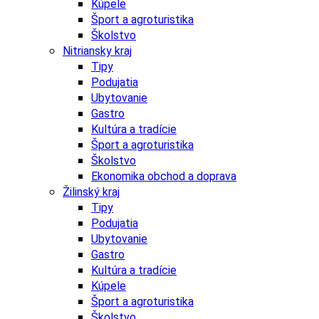
Kúpele
Šport a agroturistika
Školstvo
Nitriansky kraj
Tipy
Podujatia
Ubytovanie
Gastro
Kultúra a tradície
Šport a agroturistika
Školstvo
Ekonomika obchod a doprava
Žilinský kraj
Tipy
Podujatia
Ubytovanie
Gastro
Kultúra a tradície
Kúpele
Šport a agroturistika
Školstvo