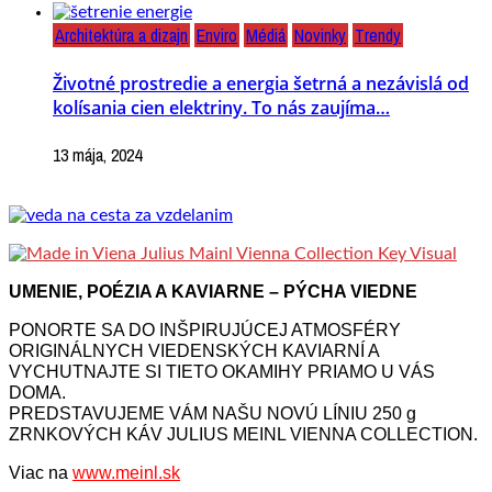
Architektúra a dizajn
Enviro
Médiá
Novinky
Trendy
Životné prostredie a energia šetrná a nezávislá od
kolísania cien elektriny. To nás zaujíma…
13 mája, 2024
UMENIE, POÉZIA A KAVIARNE – PÝCHA VIEDNE
PONORTE SA DO INŠPIRUJÚCEJ ATMOSFÉRY
ORIGINÁLNYCH VIEDENSKÝCH KAVIARNÍ A
VYCHUTNAJTE SI TIETO OKAMIHY PRIAMO U VÁS
DOMA.
PREDSTAVUJEME VÁM NAŠU NOVÚ LÍNIU 250 g
ZRNKOVÝCH KÁV JULIUS MEINL VIENNA COLLECTION.
Viac na
www.meinl.sk