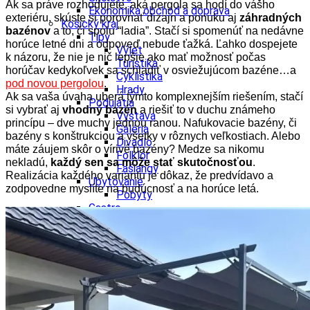
Ak sa práve rozhodujete, aká pergola sa hodí do vášho
Ekonomika obchod a doprava
exteriéru, skúste si porovnať dizajn a ponuku aj
záhradných
Košický kraj
bazénov
a to, či spolu “ladia”. Stačí si spomenúť na nedávne
Tipy
horúce letné dni a odpoveď nebude ťažká. Ľahko dospejete
Výlet
k názoru, že nie je nič lepšie ako mať možnosť počas
Turistika
horúčav kedykoľvek sa schladiť v osviežujúcom bazéne…a
Cyklistika
pod novou pergolou
.
Hrady
Ak sa vaša úvaha uberá týmto komplexnejším riešením, stačí
Podujatia
si vybrať aj
vhodný bazén
a riešiť to v duchu známeho
Výstava
princípu – dve muchy jednou ranou. Nafukovacie bazény, či
Galéria
bazény s konštrukciou a všetky v rôznych veľkostiach. Alebo
Divadlo
máte záujem skôr o vírivé bazény? Medze sa nikomu
Folklór
nekladú,
každý sen sa môže stať skutočnosťou
.
Fašiangy
Realizácia každého variantu je dôkaz, že predvídavo a
Ubytovanie
zodpovedne myslíte na budúcnosť a na horúce letá.
Pobyty
Gastro
Kaviarne
Víno
Kultúra a tradície
Šport a agroturistika
Školstvo
Ekonomika obchod a doprava
Prešovský kraj