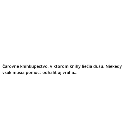
Čarovné kníhkupectvo, v ktorom knihy liečia dušu. Niekedy
však musia pomôcť odhaliť aj vraha...