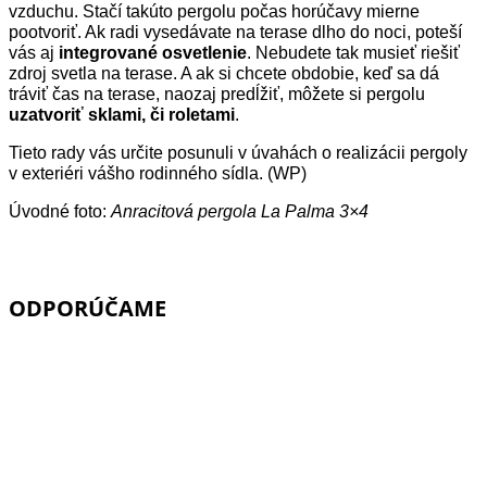
vzduchu. Stačí takúto pergolu počas horúčavy mierne
pootvoriť. Ak radi vysedávate na terase dlho do noci, poteší
vás aj
integrované osvetlenie
. Nebudete tak musieť riešiť
zdroj svetla na terase. A ak si chcete obdobie, keď sa dá
tráviť čas na terase, naozaj predĺžiť, môžete si pergolu
uzatvoriť sklami, či roletami
.
Tieto rady vás určite posunuli v úvahách o realizácii pergoly
v exteriéri vášho rodinného sídla. (WP)
Úvodné foto:
Anracitová pergola La Palma 3×4
ODPORÚČAME