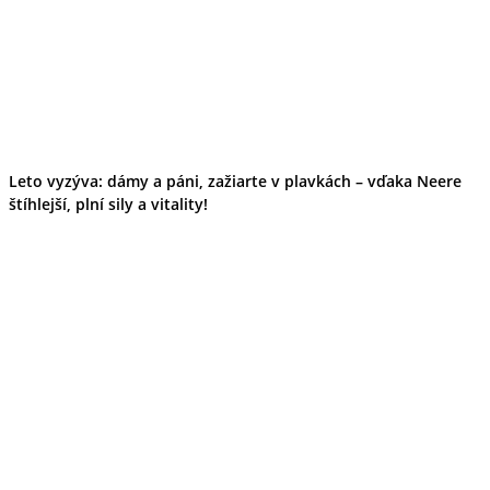
Leto vyzýva: dámy a páni, zažiarte v plavkách – vďaka Neere
štíhlejší, plní sily a vitality!