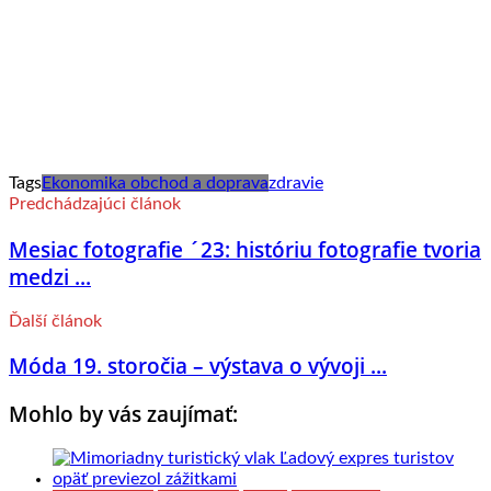
Tags
Ekonomika obchod a doprava
zdravie
Predchádzajúci článok
Mesiac fotografie ´23: históriu fotografie tvoria
medzi ...
Ďalší článok
Móda 19. storočia – výstava o vývoji ...
Mohlo by vás zaujímať: