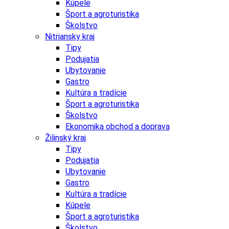
Kúpele
Šport a agroturistika
Školstvo
Nitriansky kraj
Tipy
Podujatia
Ubytovanie
Gastro
Kultúra a tradície
Šport a agroturistika
Školstvo
Ekonomika obchod a doprava
Žilinský kraj
Tipy
Podujatia
Ubytovanie
Gastro
Kultúra a tradície
Kúpele
Šport a agroturistika
Školstvo