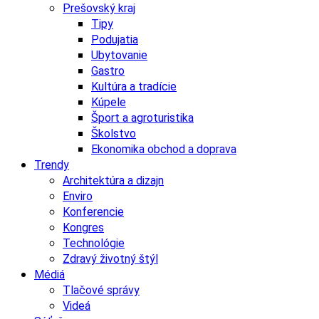
Prešovský kraj
Tipy
Podujatia
Ubytovanie
Gastro
Kultúra a tradície
Kúpele
Šport a agroturistika
Školstvo
Ekonomika obchod a doprava
Trendy
Architektúra a dizajn
Enviro
Konferencie
Kongres
Technológie
Zdravý životný štýl
Médiá
Tlačové správy
Videá