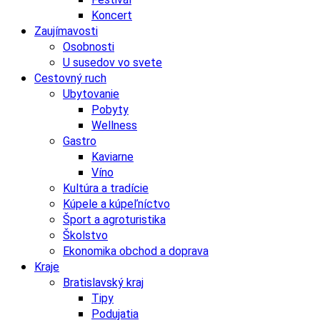
Koncert
Zaujímavosti
Osobnosti
U susedov vo svete
Cestovný ruch
Ubytovanie
Pobyty
Wellness
Gastro
Kaviarne
Víno
Kultúra a tradície
Kúpele a kúpeľníctvo
Šport a agroturistika
Školstvo
Ekonomika obchod a doprava
Kraje
Bratislavský kraj
Tipy
Podujatia