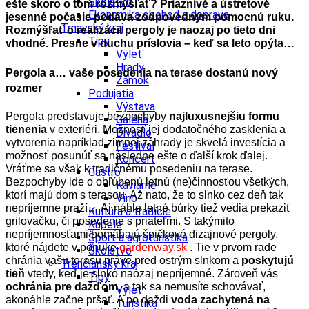
Školstvo
ešte skoro o tom rozmýšľať? Priaznivé a ústretové
Ekonomika obchod a doprava
jesenné počasie podáva zodpovedným pomocnú ruku.
Trnavský kraj
Rozmýšľať o realizácii pergoly je naozaj po tieto dni
Tipy
vhodné. Presne v duchu príslovia – keď sa leto opýta…
Výlet
Hrady
Pergola a… vaše posedenia na terase dostanú nový
Zámok
rozmer
Podujatia
Výstava
Pergola predstavuje bezpochyby
najluxusnejšiu formu
Galéria
tienenia
v exteriéri. Možnosť jej dodatočného zasklenia a
Divadlo
vytvorenia napríklad zimnej záhrady je skvelá investícia a
Festival
možnosť posunúť sa následne ešte o ďalší krok ďalej.
Koncert
Vráťme sa však k tradičnému posedeniu na terase.
Gastro
Bezpochyby ide o obľúbenú letnú (ne)činnosťou všetkých,
Kaviarne
ktorí majú dom s terasou. Až nato, že to slnko cez deň tak
Víno
nepríjemne praží… Aj náhle letné búrky tiež vedia prekaziť
Kultúra a tradície
grilovačku, či posedenie s priateľmi. S takýmito
Kúpele
nepríjemnosťami pomáhajú špičkové dizajnové pergoly,
Šport a agroturistika
ktoré nájdete v ponuke
gardenway.sk
. Tie v prvom rade
Školstvo
chránia vašu terasu práve pred ostrým slnkom a
poskytujú
Trenčiansky kraj
tieň
vtedy, keď je slnko naozaj nepríjemné. Zároveň vás
Tipy
ochránia pre dažďom,
a tak sa nemusíte schovávať,
Výlet
akonáhle začne pršať. A po daždi
voda zachytená na
Turistika