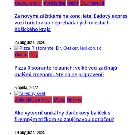
Cestovný ruch
Košický kraj
Médiá
Zaujímavosti
Za novými zážitkami na konci leta! Ľadový expres
vozí turistov po neprebádaných miestach
Košického kraja
25 augusta, 2020
Gastro
Tipy
Pizza Ristorante relaunch: veľké veci začínajú
malými zmenami. Ste na ne pripravení?
6 apríla, 2022
Architektúra a dizajn
Médiá
Novinky
Ako vytvoriť unikátny darčekový balíček s
firemným tričkom so zaujímavou potlačou?
14 augusta, 2025