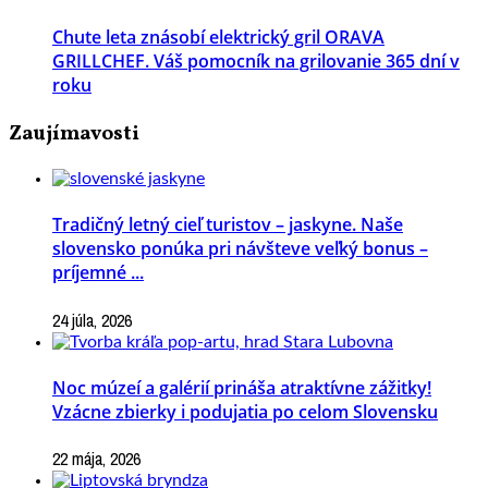
Chute leta znásobí elektrický gril ORAVA
GRILLCHEF. Váš pomocník na grilovanie 365 dní v
roku
Zaujímavosti
Tradičný letný cieľ turistov – jaskyne. Naše
slovensko ponúka pri návšteve veľký bonus –
príjemné ...
24 júla, 2026
Noc múzeí a galérií prináša atraktívne zážitky!
Vzácne zbierky i podujatia po celom Slovensku
22 mája, 2026