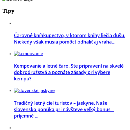
Tipy
Čarovné kníhkupectvo, v ktorom knihy liečia dušu.
Niekedy však musia pomôcť odhaliť aj vraha…
Kempovanie a letné čaro. Ste pripravení na skvelé
dobrodružstvá a poznáte zásady pri výbere
kempu?
Tradičný letný cieľ turistov – jaskyne. Naše
slovensko ponúka pri návšteve veľký bonus –
príjemné ...