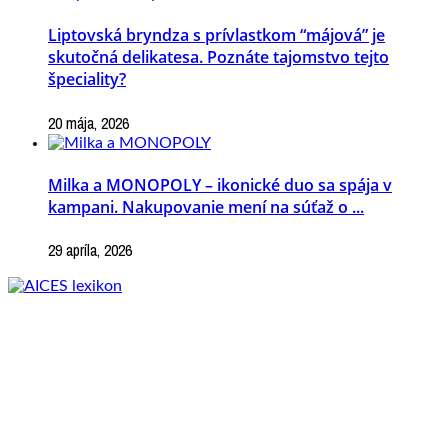
Liptovská bryndza s prívlastkom “májová” je
skutočná delikatesa. Poznáte tajomstvo tejto
špeciality?
20 mája, 2026
Milka a MONOPOLY – ikonické duo sa spája v
kampani. Nakupovanie mení na súťaž o ...
29 apríla, 2026