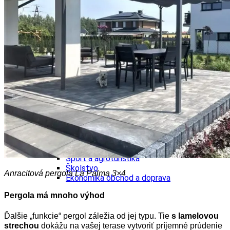
Tipy
Výlet
Turistika
Cyklistika
Hrady
Podujatia
Výstava
Galéria
Folklór
Ubytovanie
Pobyty
Wellness
Gastro
Kaviarne
Kultúra a tradície
Kúpele
Šport a agroturistika
Školstvo
Anracitová pergola La Palma 3×4
Ekonomika obchod a doprava
Pergola má mnoho výhod
Ďalšie „funkcie“ pergol záležia od jej typu. Tie
s lamelovou
strechou
dokážu na vašej terase vytvoriť príjemné prúdenie