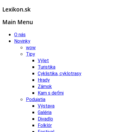
Lexikon.sk
Main Menu
O nás
Novinky
wow
Tipy
Výlet
Turistika
Cyklistika, cyklotrasy
Hrady
Zámok
Kam s deťmi
Podujatia
Výstava
Galéria
Divadlo
Folklór
Festival