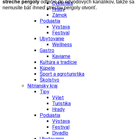
streche pergoly
odtečie do odvodových kanálikov, takže sa
Cyklistika
nemusíte báť ihneď strechu pergoly otvoriť.
Hrady
Zámok
Podujatia
Výstava
Festival
Ubytovanie
Wellness
Gastro
Kaviarne
Kultúra a tradície
Kúpele
Šport a agroturistika
Školstvo
Nitriansky kraj
Tipy
Výlet
Turistika
Hrady
Podujatia
Výstava
Festival
Divadlo
Ubytovanie