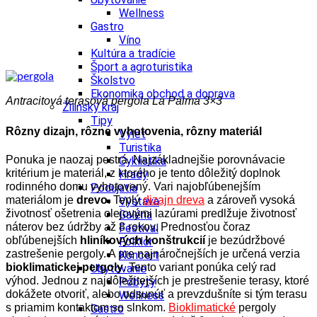
Wellness
Gastro
Víno
Kultúra a tradície
Šport a agroturistika
Školstvo
Ekonomika obchod a doprava
Antracitová terasová pergola La Palma 3×3
Žilinský kraj
Tipy
Rôzny dizajn, rôzne vyhotovenia, rôzny materiál
Výlet
Turistika
Ponuka je naozaj pestrá. Najzákladnejšie porovnávacie
Cyklistika
kritérium je materiál, z ktorého je tento dôležitý doplnok
Hrady
rodinného domu vyhotovený. Vari najobľúbenejším
Podujatia
materiálom je
drevo
. Teplý
dizajn dreva
a zároveň vysoká
Výstava
životnosť ošetrenia olejovými lazúrami predlžuje životnosť
Galéria
náterov bez údržby až 8 rokov. Prednosťou čoraz
Festival
obľúbenejších
hliníkových konštrukcií
je bezúdržbové
Folklór
zastrešenie pergoly. A pre najnáročnejších je určená verzia
Koncert
bioklimatickej pergoly
. Tento variant ponúka celý rad
Ubytovanie
výhod. Jednou z najdôležitejších je prestrešenie terasy, ktoré
Pobyty
dokážete otvoriť, alebo odsunúť a prevzdušníte si tým terasu
Wellness
s priamim kontaktom so slnkom.
Bioklimatické
pergoly
Gastro