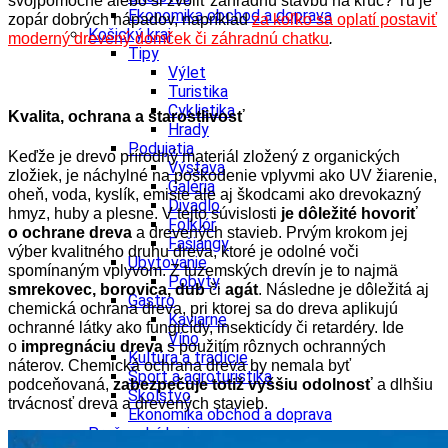
svojpomocne alebo si zvoliť záhradnú stavbu na kľúč? Tu je
Ekonomika obchod a doprava
zopár dobrých nápadov, napríklad
za koľko sa oplatí postaviť
Košický kraj
moderný drevený domček či záhradnú chatku
.
Tipy
Výlet
Turistika
Cyklistika
Kvalita, ochrana a starostlivosť
Hrady
Podujatia
Keďže je drevo prírodný materiál zložený z organických
Výstava
zložiek, je náchylné na poškodenie vplyvmi ako UV žiarenie,
Galéria
oheň, voda, kyslík, emisie ale aj škodcami ako drevokazný
Divadlo
hmyz, huby a plesne. V tejto súvislosti
je dôležité hovoriť
Folklór
o
ochrane dreva
a drevených stavieb. Prvým krokom jej
Fašiangy
výber kvalitného druhu dreva, ktoré je odolné voči
Ubytovanie
spomínaným vplyvom. Z tuzemských drevín je to najmä
Pobyty
smrekovec, borovica, dub
či
agát
. Následne je dôležitá aj
Gastro
chemická ochrana dreva, pri ktorej sa do dreva aplikujú
Kaviarne
ochranné látky ako fungicídy, insekticídy či retardéry. Ide
Víno
o
impregnáciu dreva
s použitím rôznych ochranných
Kultúra a tradície
náterov. Chemická ochrana dreva by nemala byť
Šport a agroturistika
podceňovaná,
zabezpečuje totiž vyššiu odolnosť
a dlhšiu
Školstvo
trvácnosť dreva a drevených stavieb.
Ekonomika obchod a doprava
Prešovský kraj