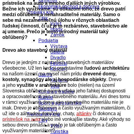
Školstvo
prístrešok na auto a mnoho ďalších iných výrobkov.
Ekonomika obchod a doprava
Bežne ich využívame, sú dôkazom toho, že drevo patrí
Trnavský kraj
medzi obľúbené a nenahraditeľné materiály. Samo o
Tipy
sebe má nezameniteľnú úlohu v rôznych oblastiach
Výlet
ľudskej činnosti, či už je to rezbárstvo, stavebníctvo ale
Hrady
aj umenie. Prečo je tento prírodný materiál taký
Zámok
obľúbený?
Podujatia
Výstava
Drevo ako stavebný materiál
Galéria
Divadlo
Drevo je jedným z najstarších stavebných materiálov
Festival
všeobecne. Už len keď si predstavíme
ľudovú architektúru
Koncert
na našom území, na myseľ nám prídu
drevené domy,
Gastro
kostoly, synagógy ale aj hospodárske objekty
. Drevo
Kaviarne
a jeho
využitie v architektúre
bolo (nielen) na území
Víno
Slovenska obľúbené najmä vďaka jeho ľahkej dostupnosti
Kultúra a tradície
a opracovateľnosti ako stavebného materiálu. Ani dnes tomu
Kúpele
v rámci využívania dreva ako stavebného materiálu nie je
Šport a agroturistika
inak. Drevo je obľúbeným a často využívaným materiálom, či
Školstvo
už ide o záhradné domčeky, chaty,
altánky
či dokonca aj
Trenčiansky kraj
prístrešok na auto
alebo iné vonkajšie stavby. Aké výhody so
Tipy
sebou drevo prináša a prečo je tak obľúbeným a často
Výlet
využívaným materiálom?
Turistika