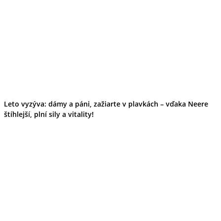
Leto vyzýva: dámy a páni, zažiarte v plavkách – vďaka Neere
štíhlejší, plní sily a vitality!