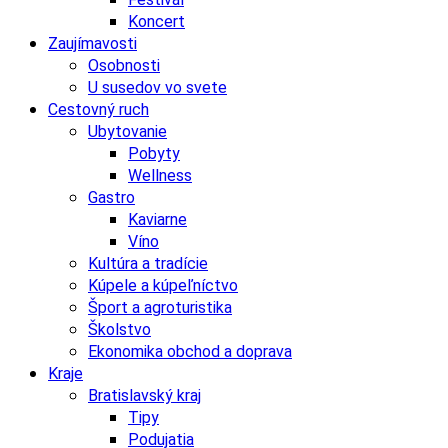
Koncert
Zaujímavosti
Osobnosti
U susedov vo svete
Cestovný ruch
Ubytovanie
Pobyty
Wellness
Gastro
Kaviarne
Víno
Kultúra a tradície
Kúpele a kúpeľníctvo
Šport a agroturistika
Školstvo
Ekonomika obchod a doprava
Kraje
Bratislavský kraj
Tipy
Podujatia