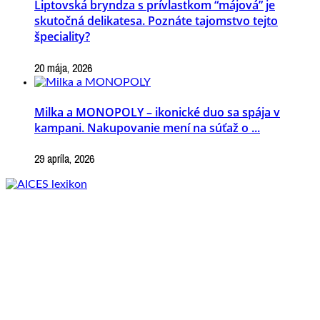
Liptovská bryndza s prívlastkom “májová” je
skutočná delikatesa. Poznáte tajomstvo tejto
špeciality?
20 mája, 2026
Milka a MONOPOLY – ikonické duo sa spája v
kampani. Nakupovanie mení na súťaž o ...
29 apríla, 2026