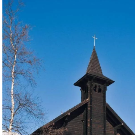
Tipy
Výlet
Turistika
Cyklistika
Hrady
Podujatia
Výstava
Galéria
Folklór
Ubytovanie
Pobyty
Wellness
Gastro
Kaviarne
Kultúra a tradície
Kúpele
Šport a agroturistika
Školstvo
Ekonomika obchod a doprava