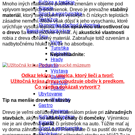
Kultúra a tradície
Mnoho iných materiálov podlieha zmenám v objeme pod
Kúpele
vplyvom tepelných podmienok. Drevo je prevažne
stabilný
Šport a agroturistika
materiál
, ktorý svoj objem pri vysokých či nízkych teplotách
Školstvo
zásadne nemení. Môže však dôjsť k jeho vysychaniu, ktoré
Ekonomika obchod a doprava
urýchľuje vysoká teplota. Avšak
správnou starostlivosťou
Banskobystrický kraj
o drevo
sa tomu môžete vyhnúť. Aj
akustické vlastnosti
Tipy
robia z dreva obľúbený materiál. Zabraňuje totiž ozvenám a
Výlet
nadbytočnému hluku tým, že ho absorbuje.
Turistika
Cyklistika
Neprehliadnite:
Hrady
Podujatia
Výstava
Odkaz lekára – umelca, ktorý lieči a tvorí:
Galéria
Užitočná krása dreva vzbudzuje obdiv k predkom.
Festival
Čo všetko dokázali vytvoriť?
Folklór
Ubytovanie
Wellness
Tip na menšie drevené stavby
Gastro
Kaviarne
Drevo je veľmi obľúbeným materiálom práve pri
záhradných
Kultúra a tradície
stavbách
, akými sú
altánky, chaty či domčeky
. Výnimkou
Kúpele
nie je ani drevená
garáž
či prístrešok na auto. Túžite mať aj
Šport a agroturistika
vy doma záhradnú stavbu? Premýšľate či sa pustiť do stavby
Školstvo