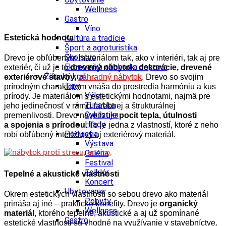
Wellness
Gastro
Víno
Estetická hodnota
Kultúra a tradície
Šport a agroturistika
Školstvo
Drevo je obľúbeným materiálom tak, ako v interiéri, tak aj pre
Ekonomika obchod a doprava
exteriér, či už je to
drevený nábytok, dekorácie, drevené
Žilinský kraj
exteriérové stavby,
záhradný nábytok
. Drevo so svojim
Tipy
prírodným charakterom vnáša do prostredia harmóniu a kus
Výlet
prírody. Je materiálom s estetickými hodnotami, najmä pre
Turistika
jeho jedinečnosť v rámci farebnej a štrukturálnej
Cyklistika
premenlivosti. Drevo navodzuje
pocit tepla, útulnosti
Hrady
a spojenia s prírodou
. To je jedna z vlastností, ktoré z neho
Podujatia
robí obľúbený interiérový aj exteriérový materiál.
Výstava
Galéria
Festival
Folklór
Tepelné a akustické vlastnosti
Koncert
Ubytovanie
Okrem estetických vlastností so sebou drevo ako materiál
Pobyty
prináša aj iné – praktické benefity. Drevo je
organický
Wellness
materiál
, ktorého tepelné, akustické a aj už spomínané
Gastro
estetické vlastnosti sú vhodné na využívanie v stavebníctve.