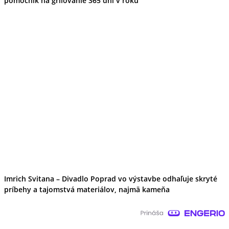
pomocník na grilovanie 365 dní v roku
Imrich Svitana – Divadlo Poprad vo výstavbe odhaľuje skryté
príbehy a tajomstvá materiálov, najmä kameňa