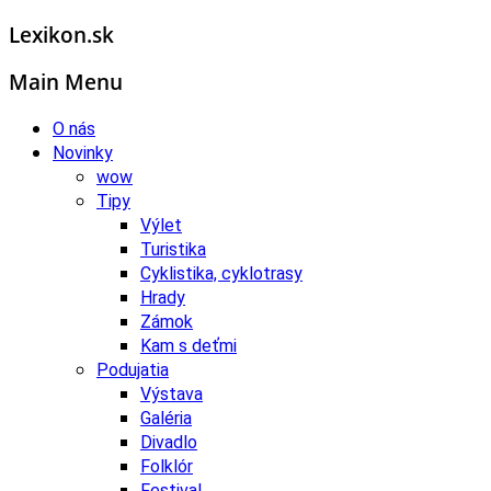
Lexikon.sk
Main Menu
O nás
Novinky
wow
Tipy
Výlet
Turistika
Cyklistika, cyklotrasy
Hrady
Zámok
Kam s deťmi
Podujatia
Výstava
Galéria
Divadlo
Folklór
Festival