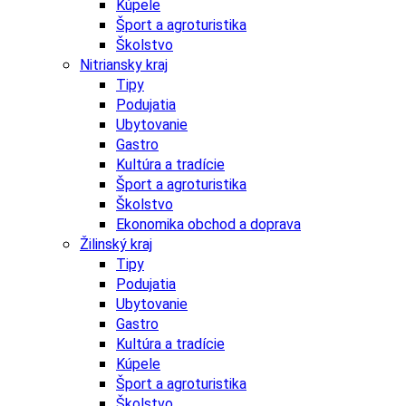
Kúpele
Šport a agroturistika
Školstvo
Nitriansky kraj
Tipy
Podujatia
Ubytovanie
Gastro
Kultúra a tradície
Šport a agroturistika
Školstvo
Ekonomika obchod a doprava
Žilinský kraj
Tipy
Podujatia
Ubytovanie
Gastro
Kultúra a tradície
Kúpele
Šport a agroturistika
Školstvo