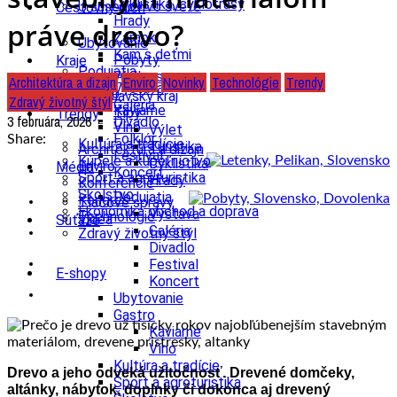
Cyklistika, cyklotrasy
U susedov vo svete
Cestovný ruch
Hrady
práve drevo?
Zámok
Ubytovanie
Kam s deťmi
Pobyty
Kraje
Podujatia
Wellness
Architektúra a dizajn
Enviro
Novinky
Technológie
Trendy
Výstava
Gastro
Bratislavský kraj
Zdravý životný štýl
Galéria
Kaviarne
Tipy
Trendy
3 februára, 2026
Divadlo
Víno
Výlet
Folklór
Share:
Kultúra a tradície
Turistika
Architektúra a dizajn
Festival
Kúpele a kúpeľníctvo
Cyklistika
Enviro
Médiá
Koncert
Šport a agroturistika
Hrady
Konferencie
Školstvo
Podujatia
Kongres
Tlačové správy
Ekonomika obchod a doprava
Výstava
Technológie
Videá
Súťaže
Galéria
Zdravý životný štýl
Divadlo
Festival
E-shopy
Koncert
Ubytovanie
Gastro
Kaviarne
Víno
Kultúra a tradície
Drevo a jeho odveká užitočnosť. Drevené domčeky,
Šport a agroturistika
altánky, nábytok, doplnky či dokonca aj drevený