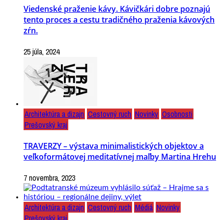
Viedenské praženie kávy. Kávičkári dobre poznajú
tento proces a cestu tradičného praženia kávových
zŕn.
25 júla, 2024
Architektúra a dizajn
Cestovný ruch
Novinky
Osobnosti
Prešovský kraj
TRAVERZY – výstava minimalistických objektov a
veľkoformátovej meditatívnej maľby Martina Hrehu
7 novembra, 2023
Architektúra a dizajn
Cestovný ruch
Médiá
Novinky
Prešovský kraj