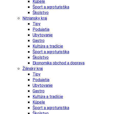
Kúpele
Šport a agroturistika
Školstvo
Nitriansky kraj
Tipy
Podujatia
Ubytovanie
Gastro
Kultúra a tradície
Šport a agroturistika
Školstvo
Ekonomika obchod a doprava
Žilinský kraj
Tipy
Podujatia
Ubytovanie
Gastro
Kultúra a tradície
Kúpele
Šport a agroturistika
Školstvo