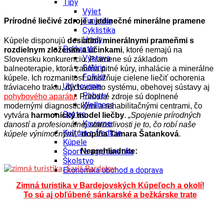
Tipy
Výlet
Turistika
Prírodné liečivé zdroje a jedinečné minerálne pramene
Cyklistika
Hrady
Kúpele disponujú
desiatimi minerálnymi prameňmi s
Podujatia
rozdielnym zložením a účinkami
, ktoré nemajú na
Výstava
Slovensku konkurenciu. Pramene sú základom
Galéria
balneoterapie, ktorá zahŕňa pitné kúry, inhalácie a minerálne
Folklór
kúpele. Ich rozmanitosť umožňuje cielene liečiť ochorenia
Ubytovanie
tráviaceho traktu, dýchacieho systému, obehovej sústavy aj
Pobyty
pohybového aparátu
. Prírodné zdroje sú doplnené
Wellness
modernými diagnostickými a rehabilitačnými centrami, čo
Gastro
vytvára
harmonický model liečby
.
„Spojenie prírodných
Kaviarne
daností a profesionálnej starostlivosti je to, čo robí naše
Kultúra a tradície
kúpele výnimočnými,“
dopĺňa Tamara Šatanková
.
Kúpele
Šport a agroturistika
Neprehliadnite:
Školstvo
Ekonomika obchod a doprava
Zimná turistika v Bardejovských Kúpeľoch a okolí!
To sú aj obľúbené sánkarské a bežkárske trate