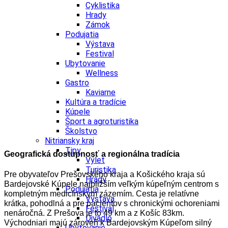
Cyklistika
Hrady
Zámok
Podujatia
Výstava
Festival
Ubytovanie
Wellness
Gastro
Kaviarne
Kultúra a tradície
Kúpele
Šport a agroturistika
Školstvo
Nitriansky kraj
Tipy
Geografická dostupnosť a regionálna tradícia
Výlet
Turistika
Pre obyvateľov Prešovského kraja a Košického kraja sú
Hrady
Bardejovské Kúpele najbližším veľkým kúpeľným centrom s
Podujatia
kompletným medicínskym zázemím. Cesta je relatívne
Výstava
krátka, pohodlná a pre pacientov s chronickými ochoreniami
Festival
nenáročná. Z Prešova je to 49 km a z Košíc 83km.
Divadlo
Východniari majú zároveň k Bardejovským Kúpeľom silný
Ubytovanie