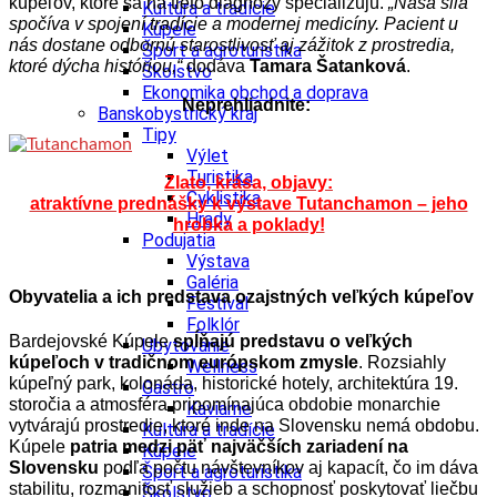
kúpeľov, ktoré sa na tieto diagnózy špecializujú.
„Naša sila
Kultúra a tradície
spočíva v spojení tradície a modernej medicíny. Pacient u
Kúpele
nás dostane odbornú starostlivosť aj zážitok z prostredia,
Šport a agroturistika
ktoré dýcha históriou,“
dodáva
Tamara Šatanková
.
Školstvo
Ekonomika obchod a doprava
Neprehliadnite:
Banskobystrický kraj
Tipy
Výlet
Turistika
Zlato, krása, objavy:
Cyklistika
atraktívne prednášky k výstave Tutanchamon – jeho
Hrady
hrobka a poklady!
Podujatia
Výstava
Galéria
Obyvatelia a ich predstava ozajstných veľkých kúpeľov
Festival
Folklór
Bardejovské Kúpele
spĺňajú predstavu o veľkých
Ubytovanie
kúpeľoch v tradičnom európskom zmysle
. Rozsiahly
Wellness
kúpeľný park, kolonáda, historické hotely, architektúra 19.
Gastro
storočia a atmosféra pripomínajúca obdobie monarchie
Kaviarne
vytvárajú prostredie, ktoré inde na Slovensku nemá obdobu.
Kultúra a tradície
Kúpele
patria medzi päť najväčších zariadení na
Kúpele
Slovensku
podľa počtu návštevníkov aj kapacít, čo im dáva
Šport a agroturistika
stabilitu, rozmanitosť služieb a schopnosť poskytovať liečbu
Školstvo