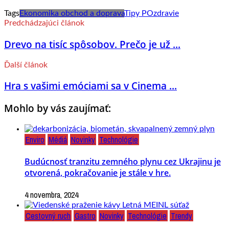
Tags
Ekonomika obchod a doprava
Tipy PO
zdravie
Predchádzajúci článok
Drevo na tisíc spôsobov. Prečo je už ...
Ďalší článok
Hra s vašimi emóciami sa v Cinema ...
Mohlo by vás zaujímať:
Enviro
Médiá
Novinky
Technológie
Budúcnosť tranzitu zemného plynu cez Ukrajinu je
otvorená, pokračovanie je stále v hre.
4 novembra, 2024
Cestovný ruch
Gastro
Novinky
Technológie
Trendy