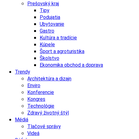
Prešovský kraj
Tipy
Podujatia
Ubytovanie
Gastro
Kultúra a tradície
Kúpele
Šport a agroturistika
Školstvo
Ekonomika obchod a doprava
Trendy
Architektúra a dizajn
Enviro
Konferencie
Kongres
Technológie
Zdravý životný štýl
Médiá
Tlačové správy
Videá