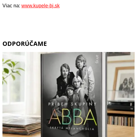
Viac na:
www.kupele-bj.sk
ODPORÚČAME