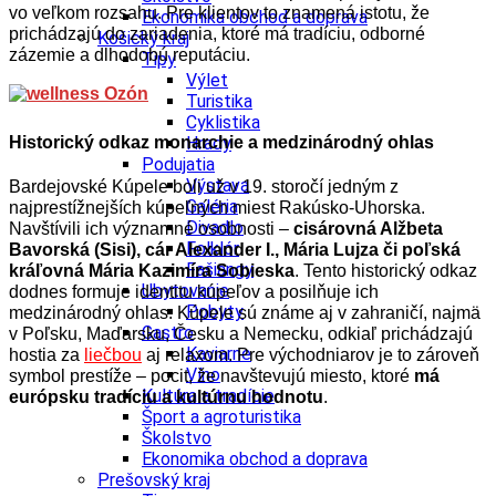
vo veľkom rozsahu. Pre klientov to znamená istotu, že
Ekonomika obchod a doprava
prichádzajú do zariadenia, ktoré má tradíciu, odborné
Košický kraj
zázemie a dlhodobú reputáciu.
Tipy
Výlet
Turistika
Cyklistika
Historický odkaz monarchie a medzinárodný ohlas
Hrady
Podujatia
Výstava
Bardejovské Kúpele boli už v 19. storočí jedným z
Galéria
najprestížnejších kúpeľných miest Rakúsko-Uhorska.
Divadlo
Navštívili ich významné osobnosti –
cisárovná Alžbeta
Folklór
Bavorská (Sisi), cár Alexander I., Mária Lujza či poľská
Fašiangy
kráľovná Mária Kazimíra Sobieska
. Tento historický odkaz
Ubytovanie
dodnes formuje identitu kúpeľov a posilňuje ich
Pobyty
medzinárodný ohlas. Kúpele sú známe aj v zahraničí, najmä
Gastro
v Poľsku, Maďarsku, Česku a Nemecku, odkiaľ prichádzajú
Kaviarne
hostia za
liečbou
aj relaxom. Pre východniarov je to zároveň
Víno
symbol prestíže – pocit, že navštevujú miesto, ktoré
má
Kultúra a tradície
európsku tradíciu a kultúrnu hodnotu
.
Šport a agroturistika
Školstvo
Ekonomika obchod a doprava
Prešovský kraj