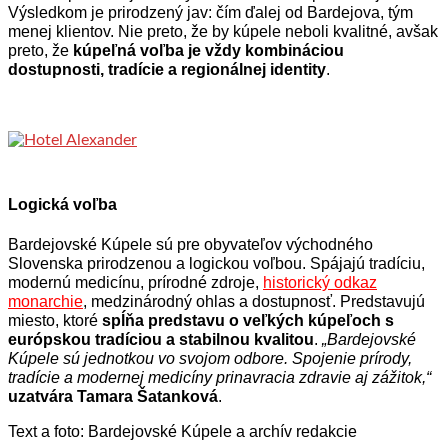
Výsledkom je prirodzený jav: čím ďalej od Bardejova, tým
menej klientov. Nie preto, že by kúpele neboli kvalitné, avšak
preto, že
kúpeľná voľba je vždy kombináciou
dostupnosti, tradície a regionálnej identity
.
Logická voľba
Bardejovské Kúpele sú pre obyvateľov východného
Slovenska prirodzenou a logickou voľbou. Spájajú tradíciu,
modernú medicínu, prírodné zdroje,
historický odkaz
monarchie
, medzinárodný ohlas a dostupnosť. Predstavujú
miesto, ktoré
spĺňa predstavu o veľkých kúpeľoch s
európskou tradíciou a stabilnou kvalitou
.
„Bardejovské
Kúpele sú jednotkou vo svojom odbore. Spojenie prírody,
tradície a modernej medicíny prinavracia zdravie aj zážitok,“
uzatvára Tamara Šatanková
.
Text a foto: Bardejovské Kúpele a archív redakcie