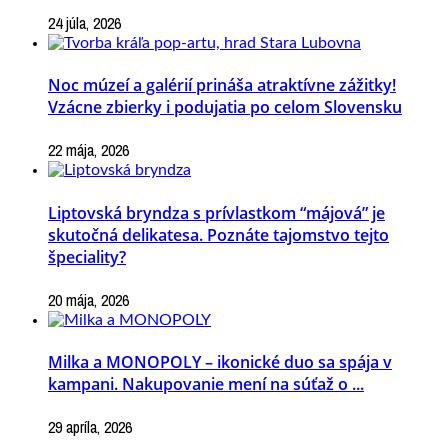
24 júla, 2026
Noc múzeí a galérií prináša atraktívne zážitky!
Vzácne zbierky i podujatia po celom Slovensku
22 mája, 2026
Liptovská bryndza s prívlastkom “májová” je
skutočná delikatesa. Poznáte tajomstvo tejto
špeciality?
20 mája, 2026
Milka a MONOPOLY – ikonické duo sa spája v
kampani. Nakupovanie mení na súťaž o ...
29 apríla, 2026