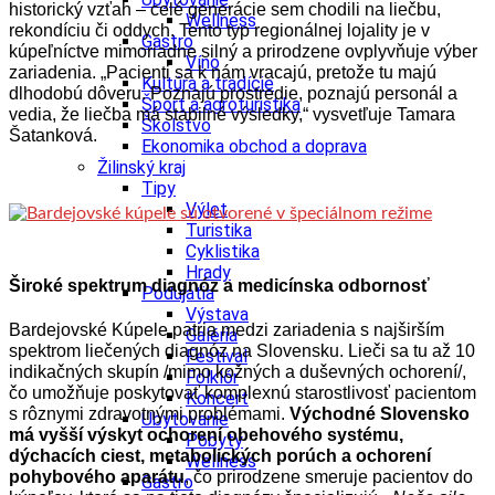
historický vzťah – celé generácie sem chodili na liečbu,
Wellness
rekondíciu či oddych. Tento typ regionálnej lojality je v
Gastro
kúpeľníctve mimoriadne silný a prirodzene ovplyvňuje výber
Víno
zariadenia. „Pacienti sa k nám vracajú, pretože tu majú
Kultúra a tradície
dlhodobú dôveru. Poznajú prostredie, poznajú personál a
Šport a agroturistika
vedia, že liečba má stabilné výsledky,“ vysvetľuje Tamara
Školstvo
Šatanková.
Ekonomika obchod a doprava
Žilinský kraj
Tipy
Výlet
Turistika
Cyklistika
Hrady
Široké spektrum diagnóz a medicínska odbornosť
Podujatia
Výstava
Bardejovské Kúpele patria medzi zariadenia s najširším
Galéria
spektrom liečených diagnóz na Slovensku. Lieči sa tu až 10
Festival
indikačných skupín /mimo kožných a duševných ochorení/,
Folklór
čo umožňuje poskytovať komplexnú starostlivosť pacientom
Koncert
s rôznymi zdravotnými problémami.
Východné Slovensko
Ubytovanie
má vyšší výskyt ochorení obehového systému,
Pobyty
dýchacích ciest, metabolických porúch a ochorení
Wellness
pohybového aparátu
, čo prirodzene smeruje pacientov do
Gastro