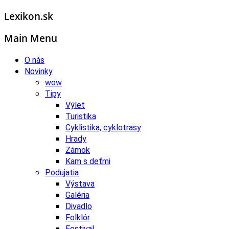
Lexikon.sk
Main Menu
O nás
Novinky
wow
Tipy
Výlet
Turistika
Cyklistika, cyklotrasy
Hrady
Zámok
Kam s deťmi
Podujatia
Výstava
Galéria
Divadlo
Folklór
Festival