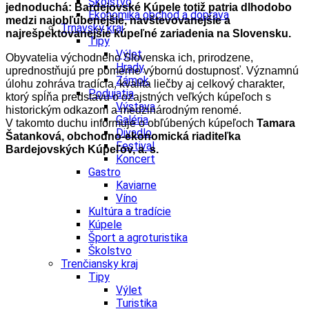
Školstvo
jednoduchá: Bardejovské Kúpele totiž patria dlhodobo
Ekonomika obchod a doprava
medzi najobľúbenejšie, navštevovanejšie a
Trnavský kraj
najrešpektovanejšie kúpeľné zariadenia na Slovensku.
Tipy
Výlet
Obyvatelia východného Slovenska ich, prirodzene,
Hrady
uprednostňujú pre pomerne výbornú dostupnosť. Významnú
Zámok
úlohu zohráva tradícia, kvalita liečby aj celkový charakter,
Podujatia
ktorý spĺňa predstavu o ozajstných veľkých kúpeľoch s
Výstava
historickým odkazom a medzinárodným renomé.
Galéria
V takomto duchu i
nformuje o obľúbených kúpeľoch
Tamara
Divadlo
Šatanková, obchodno-ekonomická riaditeľka
Festival
Bardejovských Kúpeľov, a. s.
Koncert
Gastro
Kaviarne
Víno
Kultúra a tradície
Kúpele
Šport a agroturistika
Školstvo
Trenčiansky kraj
Tipy
Výlet
Turistika