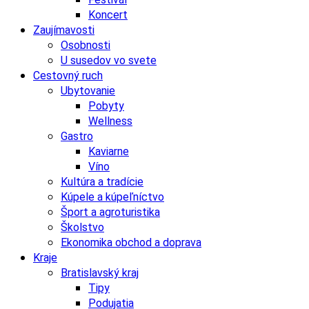
Koncert
Zaujímavosti
Osobnosti
U susedov vo svete
Cestovný ruch
Ubytovanie
Pobyty
Wellness
Gastro
Kaviarne
Víno
Kultúra a tradície
Kúpele a kúpeľníctvo
Šport a agroturistika
Školstvo
Ekonomika obchod a doprava
Kraje
Bratislavský kraj
Tipy
Podujatia