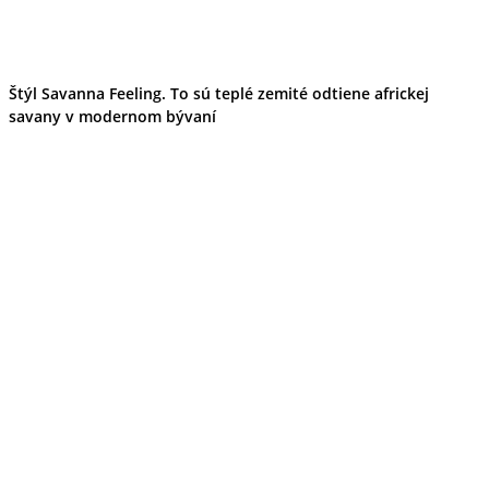
Štýl Savanna Feeling. To sú teplé zemité odtiene africkej
savany v modernom bývaní