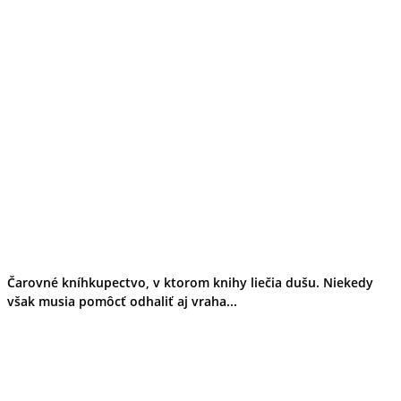
Čarovné kníhkupectvo, v ktorom knihy liečia dušu. Niekedy
však musia pomôcť odhaliť aj vraha...