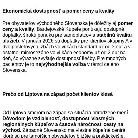
Ekonomická dostupnosť a pomer ceny a kvality
Pre obyvateľov východného Slovenska je dôležitý aj
pomer
ceny a kvality
. Bardejovské Kúpele ponúkajú dostupné
doplatky, širokú ponuku pre samoplatcov a
stabilnú kvalitu
služieb
. V januári 2026 sú doplatky pre klientov skupiny A v
dvojposteľových izbách vo vilkách štandard už od 3 eur a v
ostatnej mimosezóne vo vilkách economy už od 2 eur na
deň, čo výrazne zvyšuje dostupnosť liečby. Pre mnohých
pacientov je to
najvýhodnejšia voľba
v rámci celého
Slovenska.
Prečo od Liptova na západ počet klientov klesá
Od Liptova smerom na západ sa situácia prirodzene mení.
Dôvodom je vzdialenosť, dostupnosť vlastných
regionálnych kúpeľov a časová náročnosť cesty na
východ.
Západné Slovensko má vlastné kúpeľné centrá,
ktoré sú pre tamojších obyvateľov bližšie a praktickejšie.