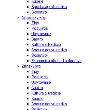
Kúpele
Šport a agroturistika
Školstvo
Nitriansky kraj
Tipy
Podujatia
Ubytovanie
Gastro
Kultúra a tradície
Šport a agroturistika
Školstvo
Ekonomika obchod a doprava
Žilinský kraj
Tipy
Podujatia
Ubytovanie
Gastro
Kultúra a tradície
Kúpele
Šport a agroturistika
Školstvo