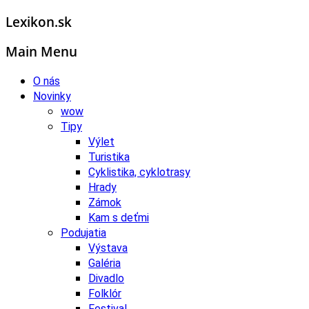
Lexikon.sk
Main Menu
O nás
Novinky
wow
Tipy
Výlet
Turistika
Cyklistika, cyklotrasy
Hrady
Zámok
Kam s deťmi
Podujatia
Výstava
Galéria
Divadlo
Folklór
Festival