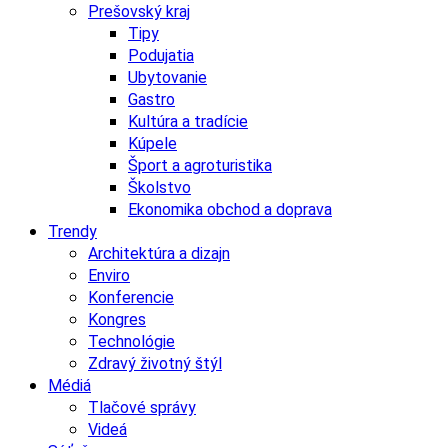
Prešovský kraj
Tipy
Podujatia
Ubytovanie
Gastro
Kultúra a tradície
Kúpele
Šport a agroturistika
Školstvo
Ekonomika obchod a doprava
Trendy
Architektúra a dizajn
Enviro
Konferencie
Kongres
Technológie
Zdravý životný štýl
Médiá
Tlačové správy
Videá