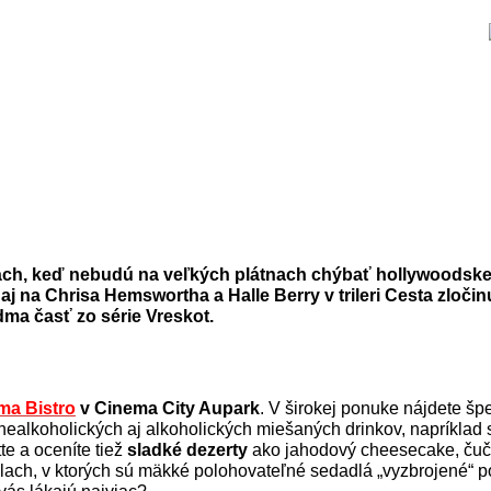
ách, keď nebudú na veľkých plátnach chýbať hollywoodske 
j na Chrisa Hemswortha a Halle Berry v trileri Cesta zločin
ma časť zo série Vreskot.
ma Bistro
v Cinema City Aupark
. V širokej ponuke nájdete špec
 nealkoholických aj alkoholických miešaných drinkov, napríklad 
te a oceníte tiež
sladké dezerty
ako jahodový cheesecake, čučor
lach, v ktorých sú mäkké polohovateľné sedadlá „vyzbrojené“ posu