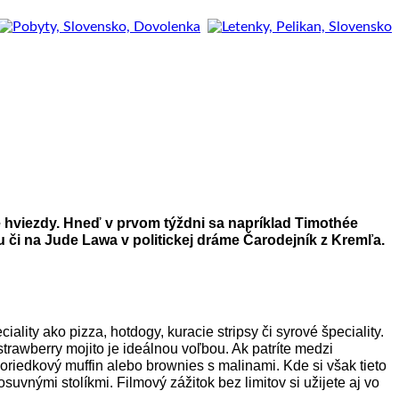
hviezdy. Hneď v prvom týždni sa napríklad Timothée
u či na Jude Lawa v politickej dráme Čarodejník z Kremľa.
iality ako pizza, hotdogy, kuracie stripsy či syrové špeciality.
strawberry mojito je ideálnou voľbou. Ak patríte medzi
iedkový muffin alebo brownies s malinami. Kde si však tieto
vnými stolíkmi. Filmový zážitok bez limitov si užijete aj vo