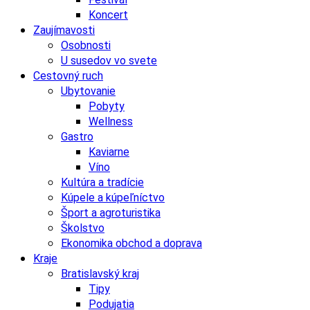
Koncert
Zaujímavosti
Osobnosti
U susedov vo svete
Cestovný ruch
Ubytovanie
Pobyty
Wellness
Gastro
Kaviarne
Víno
Kultúra a tradície
Kúpele a kúpeľníctvo
Šport a agroturistika
Školstvo
Ekonomika obchod a doprava
Kraje
Bratislavský kraj
Tipy
Podujatia