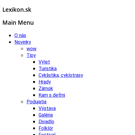
Lexikon.sk
Main Menu
O nás
Novinky
wow
Tipy
Výlet
Turistika
Cyklistika, cyklotrasy
Hrady
Zámok
Kam s deťmi
Podujatia
Výstava
Galéria
Divadlo
Folklór
Festival