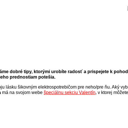
áme dobré tipy, ktorými urobíte radosť a prispejete k poho
jeho prednostiam potešia.
svoju lásku šikovným elektrospotrebičom pre neho/pre ňu. Aký vy
a
má na svojom webe
špeciálnu sekciu Valentín
, v ktorej môžet