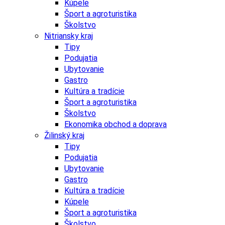
Kúpele
Šport a agroturistika
Školstvo
Nitriansky kraj
Tipy
Podujatia
Ubytovanie
Gastro
Kultúra a tradície
Šport a agroturistika
Školstvo
Ekonomika obchod a doprava
Žilinský kraj
Tipy
Podujatia
Ubytovanie
Gastro
Kultúra a tradície
Kúpele
Šport a agroturistika
Školstvo