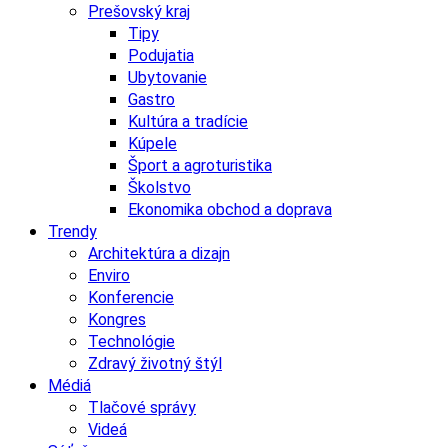
Prešovský kraj
Tipy
Podujatia
Ubytovanie
Gastro
Kultúra a tradície
Kúpele
Šport a agroturistika
Školstvo
Ekonomika obchod a doprava
Trendy
Architektúra a dizajn
Enviro
Konferencie
Kongres
Technológie
Zdravý životný štýl
Médiá
Tlačové správy
Videá