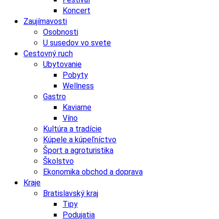
Koncert
Zaujímavosti
Osobnosti
U susedov vo svete
Cestovný ruch
Ubytovanie
Pobyty
Wellness
Gastro
Kaviarne
Víno
Kultúra a tradície
Kúpele a kúpeľníctvo
Šport a agroturistika
Školstvo
Ekonomika obchod a doprava
Kraje
Bratislavský kraj
Tipy
Podujatia