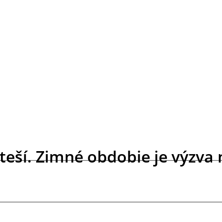
teší. Zimné obdobie je výzva 