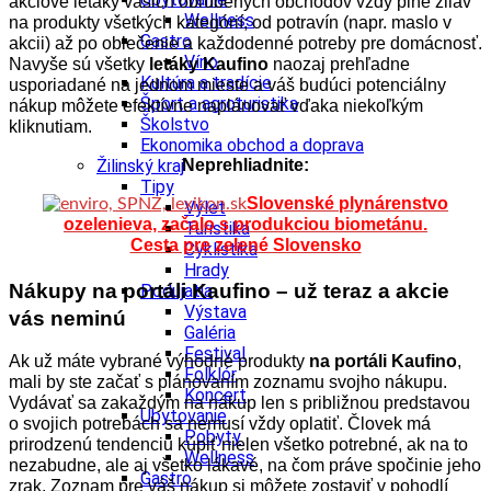
akciové letáky vašich obľúbených obchodov vždy plné zliav
Wellness
na produkty všetkých kategórií; od potravín (napr. maslo v
Gastro
akcii) až po oblečenie a každodenné potreby pre domácnosť.
Víno
Navyše sú všetky
letáky Kaufino
naozaj prehľadne
Kultúra a tradície
usporiadané na jednom mieste a váš budúci potenciálny
Šport a agroturistika
nákup môžete efektívne naplánovať vďaka niekoľkým
Školstvo
kliknutiam.
Ekonomika obchod a doprava
Neprehliadnite:
Žilinský kraj
Tipy
Slovenské plynárenstvo
Výlet
ozelenieva, začalo s produkciou biometánu.
Turistika
Cesta pre zelené Slovensko
Cyklistika
Hrady
Nákupy na portáli Kaufino – už teraz a akcie
Podujatia
Výstava
vás neminú
Galéria
Festival
Ak už máte vybrané výhodné produkty
na portáli Kaufino
,
Folklór
mali by ste začať s plánovaním zoznamu svojho nákupu.
Koncert
Vydávať sa zakaždým na nákup len s približnou predstavou
Ubytovanie
o svojich potrebách sa nemusí vždy oplatiť. Človek má
Pobyty
prirodzenú tendenciu kúpiť nielen všetko potrebné, ak na to
Wellness
nezabudne, ale aj všetko lákavé, na čom práve spočinie jeho
Gastro
zrak. Zoznam pre váš nákup si môžete zostaviť v pohodlí