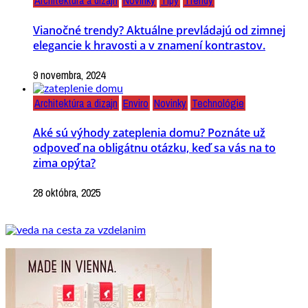
Architektúra a dizajn
Novinky
Tipy
Trendy
Vianočné trendy? Aktuálne prevládajú od zimnej
elegancie k hravosti a v znamení kontrastov.
9 novembra, 2024
Architektúra a dizajn
Enviro
Novinky
Technológie
Aké sú výhody zateplenia domu? Poznáte už
odpoveď na obligátnu otázku, keď sa vás na to
zima opýta?
28 októbra, 2025