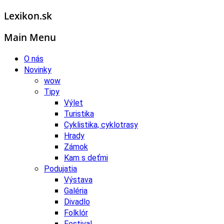
Lexikon.sk
Main Menu
O nás
Novinky
wow
Tipy
Výlet
Turistika
Cyklistika, cyklotrasy
Hrady
Zámok
Kam s deťmi
Podujatia
Výstava
Galéria
Divadlo
Folklór
Festival