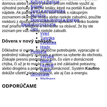
Kultúra a tradície
domova alebo cestou z práce, pričom môžete využiť aj
Kúpele
výhodné ponuky a akčné letáky, ktoré na portáli Kaufino
Šport a agroturistika
nájdete. Ak patríte k ľuďom, ktorí lístok s nákupným
Školstvo
zoznamom okamžite stratia alebo niekde zabudnú, použite
Ekonomika obchod a doprava
niektorú z dostupných mobilných aplikácií. Všetko budete
Banskobystrický kraj
mať priamo v telefóne a nemusíte sa obávať, že by ste
Tipy
zoznam pre váš nákup niekde zabudli.
Výlet
Turistika
Dôvera v nový spôsob…
Cyklistika
Hrady
Dôkladne si overte, čo skutočne potrebujete, vypracujte si
Podujatia
podrobný nákupný zoznam a potom sa vyberte do obchodu.
Výstava
Získajte presnú predstavu o tom, čo vám v domácnosti
Galéria
chýba, či už je to maslo v akcii a iné základné potraviny,
Festival
alebo drogéria a potreby pre domácnosť. Systém
Kaufino
Folklór
dokáže ušetriť nielen peniaze, ale aj čas a energiu.
Ubytovanie
Wellness
Gastro
ODPORÚČAME
Kaviarne
Kultúra a tradície
Kúpele
Šport a agroturistika
Školstvo