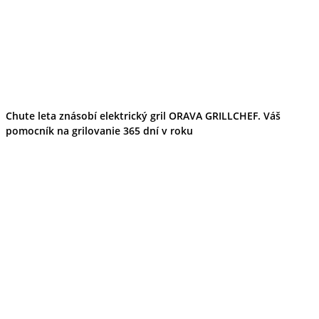
Tipy
Výlet
Turistika
Cyklistika
Hrady
Podujatia
Výstava
Galéria
Folklór
Chute leta znásobí elektrický gril ORAVA GRILLCHEF. Váš
Ubytovanie
pomocník na grilovanie 365 dní v roku
Pobyty
Wellness
Gastro
Kaviarne
Kultúra a tradície
Kúpele
Šport a agroturistika
Školstvo
Ekonomika obchod a doprava