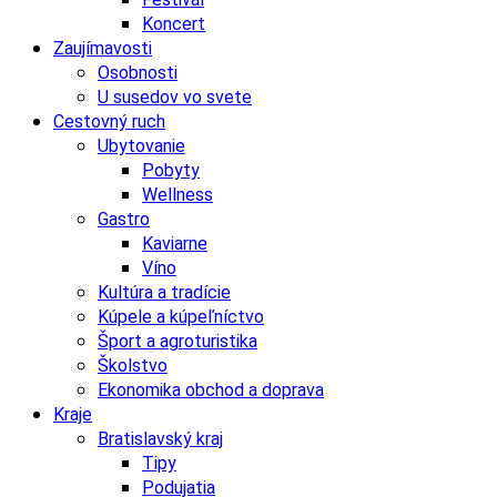
Koncert
Zaujímavosti
Osobnosti
U susedov vo svete
Cestovný ruch
Ubytovanie
Pobyty
Wellness
Gastro
Kaviarne
Víno
Kultúra a tradície
Kúpele a kúpeľníctvo
Šport a agroturistika
Školstvo
Ekonomika obchod a doprava
Kraje
Bratislavský kraj
Tipy
Podujatia