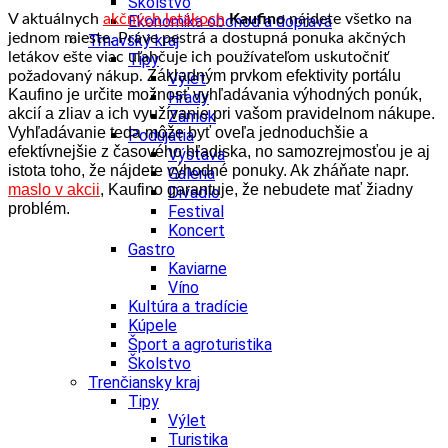
Školstvo
V aktuálnych
akčných letákoch
Kaufino
nájdete všetko na
Ekonomika obchod a doprava
jednom mieste. Práve pestrá a dostupná ponuka akčných
Trnavský kraj
letákov ešte viac uľahčuje ich používateľom uskutočniť
Tipy
Základným prvkom efektivity portálu
požadovaný nákup.
Výlet
Kaufino je určite možnosť vyhľadávania výhodných ponúk,
Hrady
akcií a zliav a ich využívanie pri vašom pravidelnom nákupe.
Zámok
Vyhľadávanie teda môže byť oveľa jednoduchšie a
Podujatia
efektívnejšie z časového hľadiska, no samozrejmosťou je aj
Výstava
istota toho, že nájdete výhodné ponuky. Ak zháňate napr.
Galéria
maslo v akcii
, Kaufino garantuje, že nebudete mať žiadny
Divadlo
problém.
Festival
Koncert
Gastro
Kaviarne
Víno
Kultúra a tradície
Kúpele
Šport a agroturistika
Školstvo
Trenčiansky kraj
Tipy
Výlet
Turistika