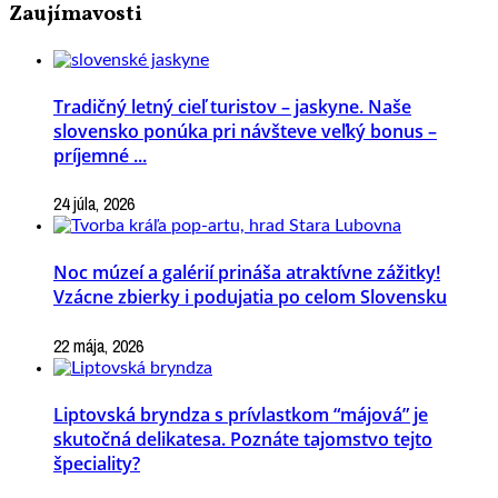
Zaujímavosti
Tradičný letný cieľ turistov – jaskyne. Naše
slovensko ponúka pri návšteve veľký bonus –
príjemné ...
24 júla, 2026
Noc múzeí a galérií prináša atraktívne zážitky!
Vzácne zbierky i podujatia po celom Slovensku
22 mája, 2026
Liptovská bryndza s prívlastkom “májová” je
skutočná delikatesa. Poznáte tajomstvo tejto
špeciality?