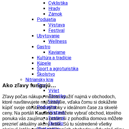
Cyklistika
Hrady
Zámok
Podujatia
Výstava
Festival
Ubytovanie
Wellness
Gastro
Kaviarne
Kultúra a tradície
Kúpele
Šport a agroturistika
Školstvo
Nitriansky kraj
Ako zľavy fungujú…
Tipy
Výlet
Turistika
Zľavy počas nákupu môžete využiť najmä v obchodoch,
Hrady
ktoré navštevujete najčastejšie, vďaka čomu si dokážete
Podujatia
kúpiť svoje obľúbené výrobky v ideálnom čase za skvelé
Výstava
ceny. Na portáli
Kaufino
si môžete vybrať obchod, ktorého
Festival
ponuka vás zaujíma, a potom si z pohodlia domova môžete
Divadlo
prezrieť aktuálny akčný leták. Sú tu sústredené všetky
Ubytovanie