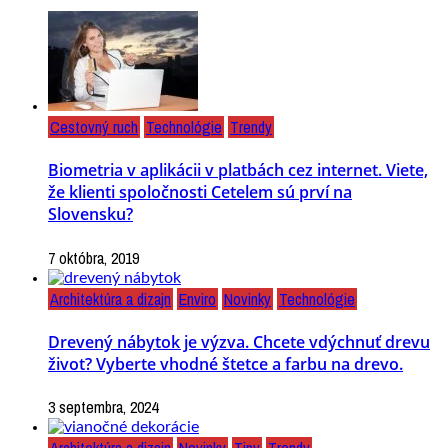
Cestovný ruch
Technológie
Trendy
Biometria v aplikácii v platbách cez internet. Viete,
že klienti spoločnosti Cetelem sú prví na
Slovensku?
7 októbra, 2019
Architektúra a dizajn
Enviro
Novinky
Technológie
Drevený nábytok je výzva. Chcete vdýchnuť drevu
život? Vyberte vhodné štetce a farbu na drevo.
3 septembra, 2024