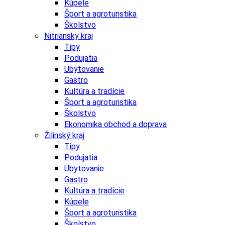
Kúpele
Šport a agroturistika
Školstvo
Nitriansky kraj
Tipy
Podujatia
Ubytovanie
Gastro
Kultúra a tradície
Šport a agroturistika
Školstvo
Ekonomika obchod a doprava
Žilinský kraj
Tipy
Podujatia
Ubytovanie
Gastro
Kultúra a tradície
Kúpele
Šport a agroturistika
Školstvo