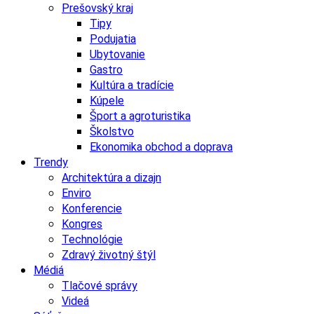
Prešovský kraj
Tipy
Podujatia
Ubytovanie
Gastro
Kultúra a tradície
Kúpele
Šport a agroturistika
Školstvo
Ekonomika obchod a doprava
Trendy
Architektúra a dizajn
Enviro
Konferencie
Kongres
Technológie
Zdravý životný štýl
Médiá
Tlačové správy
Videá