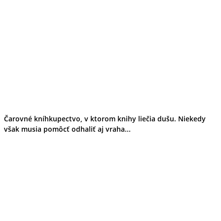
Ekonomika obchod a doprava
Košický kraj
Tipy
Výlet
Turistika
Cyklistika
Hrady
Podujatia
Výstava
Galéria
Divadlo
Folklór
Čarovné kníhkupectvo, v ktorom knihy liečia dušu. Niekedy
Fašiangy
však musia pomôcť odhaliť aj vraha...
Ubytovanie
Pobyty
Gastro
Kaviarne
Víno
Kultúra a tradície
Šport a agroturistika
Školstvo
Ekonomika obchod a doprava
Prešovský kraj