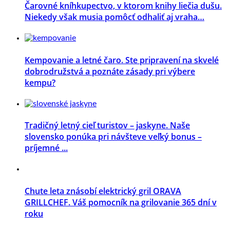
Čarovné kníhkupectvo, v ktorom knihy liečia dušu.
Niekedy však musia pomôcť odhaliť aj vraha…
Kempovanie a letné čaro. Ste pripravení na skvelé
dobrodružstvá a poznáte zásady pri výbere
kempu?
Tradičný letný cieľ turistov – jaskyne. Naše
slovensko ponúka pri návšteve veľký bonus –
príjemné ...
Chute leta znásobí elektrický gril ORAVA
GRILLCHEF. Váš pomocník na grilovanie 365 dní v
roku