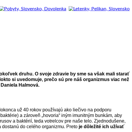
éhokoľvek druhu.
O svoje zdravie by sme sa však mali starať
álokto si uvedomuje, prečo sú pre náš organizmus viac než
. Daniela Halmová.
dokonca už 40 rokov používajú ako liečivo na podporu
a baktérie) a zároveň „hovoria“ iným imunitným bunkám, aby
írusov a baktérií, teda votrelcov pre naše telo. Zjednodušene,
sa dostanú do celého organizmu. Preto
je dôležité ich užívať