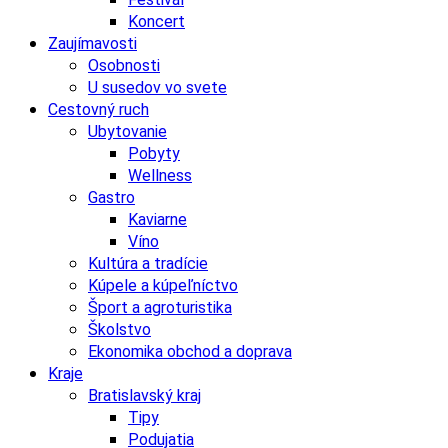
Koncert
Zaujímavosti
Osobnosti
U susedov vo svete
Cestovný ruch
Ubytovanie
Pobyty
Wellness
Gastro
Kaviarne
Víno
Kultúra a tradície
Kúpele a kúpeľníctvo
Šport a agroturistika
Školstvo
Ekonomika obchod a doprava
Kraje
Bratislavský kraj
Tipy
Podujatia