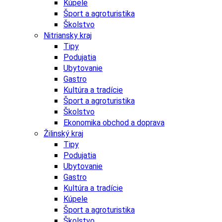
Kúpele
Šport a agroturistika
Školstvo
Nitriansky kraj
Tipy
Podujatia
Ubytovanie
Gastro
Kultúra a tradície
Šport a agroturistika
Školstvo
Ekonomika obchod a doprava
Žilinský kraj
Tipy
Podujatia
Ubytovanie
Gastro
Kultúra a tradície
Kúpele
Šport a agroturistika
Školstvo