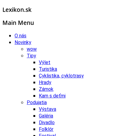
Lexikon.sk
Main Menu
O nás
Novinky
wow
Tipy
Výlet
Turistika
Cyklistika, cyklotrasy
Hrady
Zámok
Kam s deťmi
Podujatia
Výstava
Galéria
Divadlo
Folklór
Festival