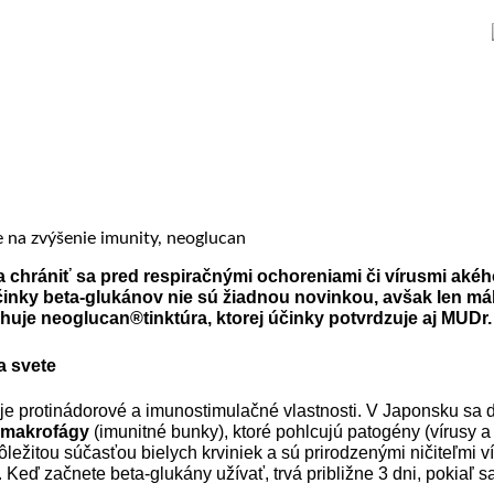
 a chrániť sa pred respiračnými ochoreniami či vírusmi ak
účinky beta-glukánov nie sú žiadnou novinkou, avšak len m
ahuje neoglucan
®
tinktúra, ktorej účinky potvrdzuje aj MUDr
a svete
je protinádorové a imunostimulačné vlastnosti. V Japonsku sa 
 makrofágy
(imunitné bunky), ktoré pohlcujú patogény (vírusy 
dôležitou súčasťou bielych krviniek a sú prirodzenými ničiteľmi v
Keď začnete beta-glukány užívať, trvá približne 3 dni, pokiaľ 