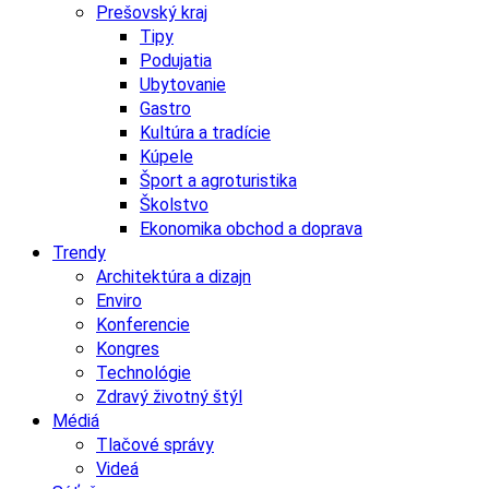
Prešovský kraj
Tipy
Podujatia
Ubytovanie
Gastro
Kultúra a tradície
Kúpele
Šport a agroturistika
Školstvo
Ekonomika obchod a doprava
Trendy
Architektúra a dizajn
Enviro
Konferencie
Kongres
Technológie
Zdravý životný štýl
Médiá
Tlačové správy
Videá