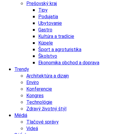
Prešovský kraj
Tipy
Podujatia
Ubytovanie
Gastro
Kultúra a tradície
Kúpele
Šport a agroturistika
Školstvo
Ekonomika obchod a doprava
Trendy
Architektúra a dizajn
Enviro
Konferencie
Kongres
Technológie
Zdravý životný štýl
Médiá
Tlačové správy
Videá