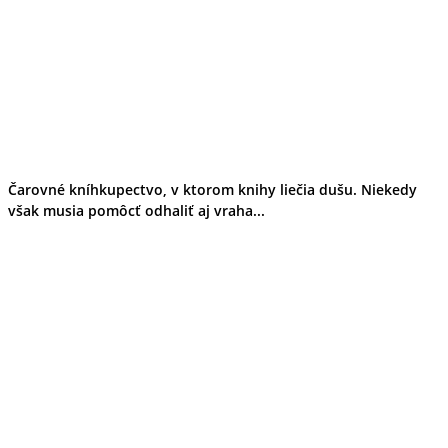
Čarovné kníhkupectvo, v ktorom knihy liečia dušu. Niekedy
však musia pomôcť odhaliť aj vraha...