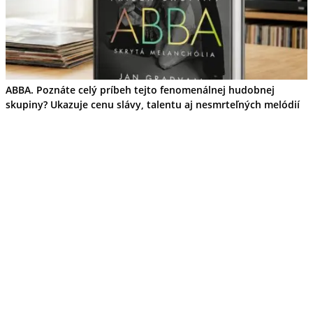
Ekonomika obchod a doprava
Košický kraj
Tipy
Výlet
Turistika
Cyklistika
ABBA. Poznáte celý príbeh tejto fenomenálnej hudobnej
Hrady
Podujatia
skupiny? Ukazuje cenu slávy, talentu aj nesmrteľných melódií
Výstava
Galéria
Divadlo
Folklór
Fašiangy
Ubytovanie
Pobyty
Gastro
Kaviarne
Víno
Kultúra a tradície
Šport a agroturistika
Školstvo
Ekonomika obchod a doprava
Prešovský kraj