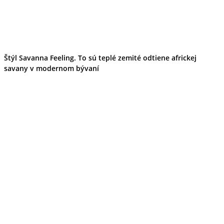
Štýl Savanna Feeling. To sú teplé zemité odtiene africkej
savany v modernom bývaní