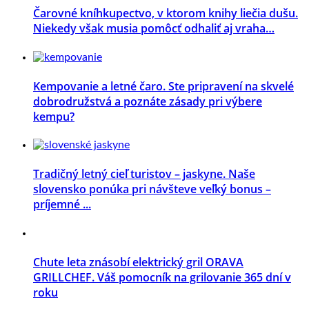
Čarovné kníhkupectvo, v ktorom knihy liečia dušu.
Niekedy však musia pomôcť odhaliť aj vraha…
Kempovanie a letné čaro. Ste pripravení na skvelé
dobrodružstvá a poznáte zásady pri výbere
kempu?
Tradičný letný cieľ turistov – jaskyne. Naše
slovensko ponúka pri návšteve veľký bonus –
príjemné ...
Chute leta znásobí elektrický gril ORAVA
GRILLCHEF. Váš pomocník na grilovanie 365 dní v
roku