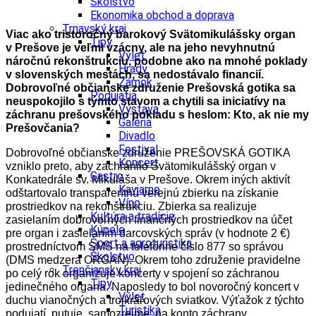
Školstvo
Ekonomika obchod a doprava
Trnavský kraj
Viac ako tristoročný barokový Svätomikulášsky organ
Tipy
v Prešove je veľmi vzácny, ale na jeho nevyhnutnú
Výlet
náročnú rekonštrukciu, podobne ako na mnohé poklady
Hrady
v slovenských mestách, sa nedostávalo financií.
Zámok
Dobrovoľné občianske združenie Prešovská gotika sa
Podujatia
neuspokojilo s týmto stavom a chytili sa iniciatívy na
Výstava
záchranu prešovského pokladu s heslom: Kto, ak nie my
Galéria
Prešovčania?
Divadlo
Festival
Dobrovoľné občianske združenie PREŠOVSKÁ GOTIKA
Koncert
vzniklo preto, aby zachránilo Svätomikulášský organ v
Gastro
Konkatedrále sv. Mikuláša v Prešove. Okrem iných aktivít
Kaviarne
odštartovalo transparentnú verejnú zbierku na získanie
Víno
prostriedkov na rekonštrukciu. Zbierka sa realizuje
Kultúra a tradície
zasielaním dobrovoľných finančných prostriedkov na účet
Kúpele
pre organ i zasielaním darcovských správ (v hodnote 2 €)
Šport a agroturistika
prostredníctvom SMS na telefónne číslo 877 so správou
Školstvo
(DMS medzera ORGAN). Okrem toho združenie pravidelne
Trenčiansky kraj
po celý rok organizuje koncerty v spojení so záchranou
Tipy
jedinečného organa. Naposledy to bol novoročný koncert v
Výlet
duchu vianočných a trojkráľových sviatkov. Výťažok z týchto
Turistika
podujatí, putuje, samozrejme, na konto záchrany