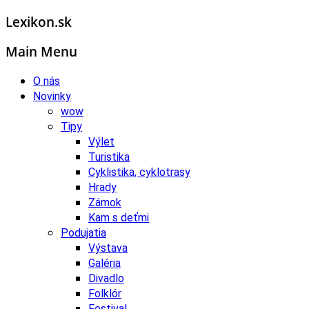
Lexikon.sk
Main Menu
O nás
Novinky
wow
Tipy
Výlet
Turistika
Cyklistika, cyklotrasy
Hrady
Zámok
Kam s deťmi
Podujatia
Výstava
Galéria
Divadlo
Folklór
Festival