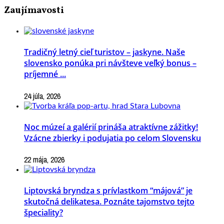
Zaujímavosti
Tradičný letný cieľ turistov – jaskyne. Naše
slovensko ponúka pri návšteve veľký bonus –
príjemné ...
24 júla, 2026
Noc múzeí a galérií prináša atraktívne zážitky!
Vzácne zbierky i podujatia po celom Slovensku
22 mája, 2026
Liptovská bryndza s prívlastkom “májová” je
skutočná delikatesa. Poznáte tajomstvo tejto
špeciality?