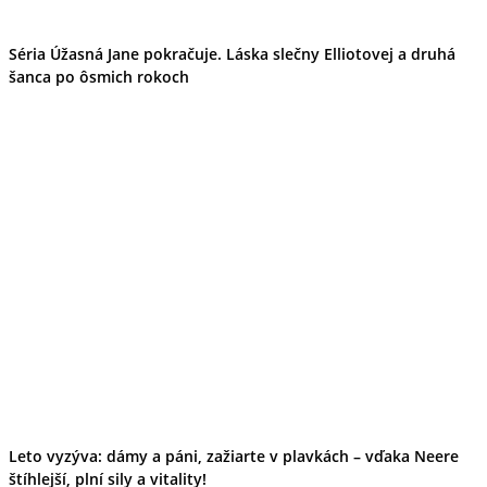
Tipy
Výlet
Turistika
Séria Úžasná Jane pokračuje. Láska slečny Elliotovej a druhá
Cyklistika
šanca po ôsmich rokoch
Hrady
Podujatia
Výstava
Galéria
Folklór
Ubytovanie
Pobyty
Wellness
Gastro
Kaviarne
Kultúra a tradície
Kúpele
Šport a agroturistika
Školstvo
Ekonomika obchod a doprava
Leto vyzýva: dámy a páni, zažiarte v plavkách – vďaka Neere
štíhlejší, plní sily a vitality!