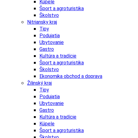
Kúpele
Šport a agroturistika
Školstvo
Nitriansky kraj
Tipy
Podujatia
Ubytovanie
Gastro
Kultúra a tradície
Šport a agroturistika
Školstvo
Ekonomika obchod a doprava
Žilinský kraj
Tipy
Podujatia
Ubytovanie
Gastro
Kultúra a tradície
Kúpele
Šport a agroturistika
Školstvo