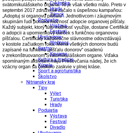
Cyklistika
svätomikulášskeho organa. To je však všetko málo. Preto v
Hrady
septembri 2017 združenie začalo s úspešnou kampaňou:
Zámok
„Adoptuj si organovú píšťalu“. Jednotlivcom i záujmovým
Podujatia
skupinám ľudí ponúka možnosť adopcie organovej píšťaly.
Výstava
Každý subjekt, ktorý túto možnosť využije, dostane Certifikát
Festival
o adopcii a upomienkový darček s funkčnou organovou
Ubytovanie
píšťalou. Certifikáty každoročne slávnostne odovzdávajú
Wellness
v kostole začiatkom roka. Mená všetkých donorov budú
Gastro
zapísané na funkčnú „píšťalu donorov“ osadenú
Kaviarne
v zrekonštruovanom Svätomikulášskom organe. Vďaka
Kultúra a tradície
spomínaným aktivitám majú Prešovčania nádej, že ich
Kúpele
vzácny organ sa čoskoro zaskvie v plnej kráse.
Šport a agroturistika
Školstvo
Nitriansky kraj
Tipy
Výlet
Turistika
Hrady
Podujatia
Výstava
Festival
Divadlo
Ubytovanie