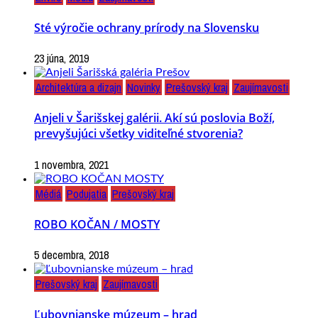
Sté výročie ochrany prírody na Slovensku
23 júna, 2019
Architektúra a dizajn
Novinky
Prešovský kraj
Zaujímavosti
Anjeli v Šarišskej galérii. Akí sú poslovia Boží,
prevyšujúci všetky viditeľné stvorenia?
1 novembra, 2021
Médiá
Podujatia
Prešovský kraj
ROBO KOČAN / MOSTY
5 decembra, 2018
Prešovský kraj
Zaujímavosti
Ľubovnianske múzeum – hrad