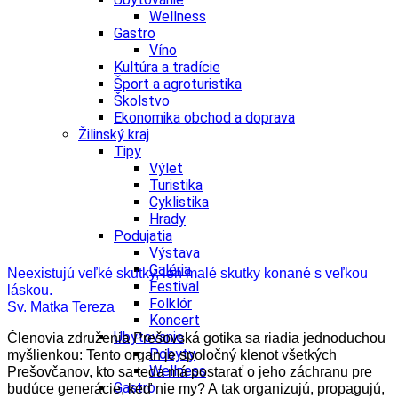
Wellness
Gastro
Víno
Kultúra a tradície
Šport a agroturistika
Školstvo
Ekonomika obchod a doprava
Žilinský kraj
Tipy
Výlet
Turistika
Cyklistika
Hrady
Podujatia
Výstava
Galéria
Neexistujú veľké skutky, len malé skutky konané s veľkou
Festival
láskou.
Folklór
Sv. Matka Tereza
Koncert
Ubytovanie
Členovia združenia Prešovská gotika sa riadia jednoduchou
Pobyty
myšlienkou: Tento organ je spoločný klenot všetkých
Wellness
Prešovčanov, kto sa teda má postarať o jeho záchranu pre
Gastro
budúce generácie, keď nie my? A tak organizujú, propagujú,