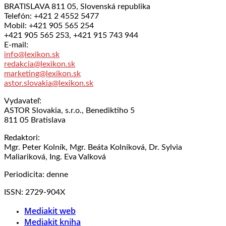
BRATISLAVA 811 05, Slovenská republika
Telefón: +421 2 4552 5477
Mobil: +421 905 565 254
+421 905 565 253, +421 915 743 944
E-mail:
info@lexikon.sk
redakcia@lexikon.sk
marketing@lexikon.sk
astor.slovakia@lexikon.sk
Vydavateľ:
ASTOR Slovakia, s.r.o., Benediktiho 5
811 05 Bratislava
Redaktori:
Mgr. Peter Kolník, Mgr. Beáta Kolníková, Dr. Sylvia
Maliariková, Ing. Eva Valková
Periodicita: denne
ISSN: 2729-904X
Mediakit web
Mediakit kniha