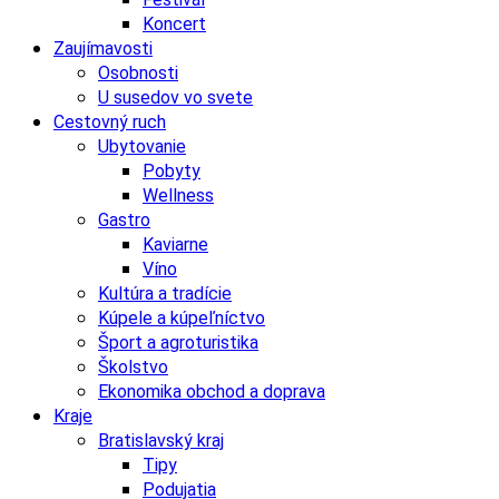
Koncert
Zaujímavosti
Osobnosti
U susedov vo svete
Cestovný ruch
Ubytovanie
Pobyty
Wellness
Gastro
Kaviarne
Víno
Kultúra a tradície
Kúpele a kúpeľníctvo
Šport a agroturistika
Školstvo
Ekonomika obchod a doprava
Kraje
Bratislavský kraj
Tipy
Podujatia