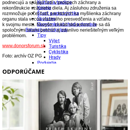
Kultúra a tradície
podnecujú a spájajú ľudí v prospech záchrany a
Kúpele
rekonštrukcie vzácneho diela. Aj zásluhou združenia sa
Šport a agroturistika
rozmnožuje počet ľudí, pre ktorých sa myšlienka záchrany
Školstvo
organu stala vecou vlastného presvedčenia a vzťahu
Ekonomika obchod a doprava
k svojmu mestu. Navyše, získali skúsenosť, že sa dá
Banskobystrický kraj
spoločnými silami pohnúť aj zdanlivo neriešiteľným veľkým
Tipy
problémom.
Výlet
www.donorsforum.sk
Turistika
Cyklistika
Foto: archív OZ PG
Hrady
Podujatia
Výstava
ODPORÚČAME
Galéria
Festival
Folklór
Ubytovanie
Wellness
Gastro
Kaviarne
Kultúra a tradície
Kúpele
Šport a agroturistika
Školstvo