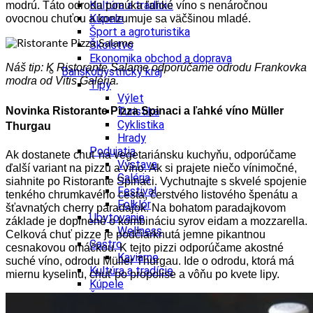
Kultúra a tradície
modrú. Táto odroda ponúka ľahké víno s nenáročnou
Kúpele
ovocnou chuťou a konzumuje sa väčšinou mladé.
Šport a agroturistika
Školstvo
Ekonomika obchod a doprava
Náš tip: K Ristorante Salame odporúčame odrodu Frankovka
Banskobystrický kraj
modra od Vitis Galéria.
Tipy
Výlet
Turistika
Novinka Ristorante Pizza Spinaci a ľahké víno Müller
Cyklistika
Thurgau
Hrady
Podujatia
Ak dostanete chuť na vegetariánsku kuchyňu, odporúčame
Výstava
ďalší variant na pizzu a víno. Ak si prajete niečo vínimočné,
Galéria
siahnite po Ristorante Spinaci. Vychutnajte s skvelé spojenie
Festival
tenkého chrumkavého cesta, čerstvého listového špenátu a
Folklór
šťavnatých cherry paradajok. Na bohatom paradajkovom
Ubytovanie
základe je doplnené o kombináciu syrov eidam a mozzarella.
Wellness
Celková chuť pizze je podčiarknutá jemne pikantnou
Gastro
cesnakovou omáčkou. K tejto pizzi odporúčame akostné
Kaviarne
suché víno, odrodu Müller Thurgau. Ide o odrodu, ktorá má
Kultúra a tradície
miernu kyselinu, chuť po propolise a vôňu po kvete lipy.
Kúpele
Šport a agroturistika
Školstvo