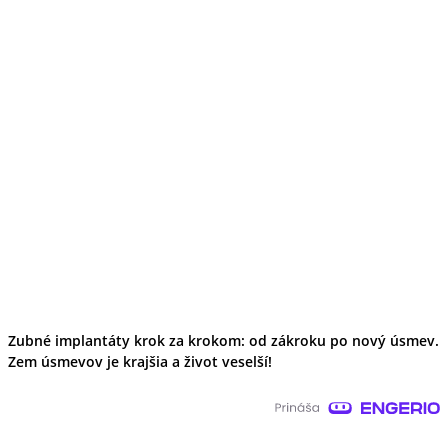
Zubné implantáty krok za krokom: od zákroku po nový úsmev.
Zem úsmevov je krajšia a život veselší!