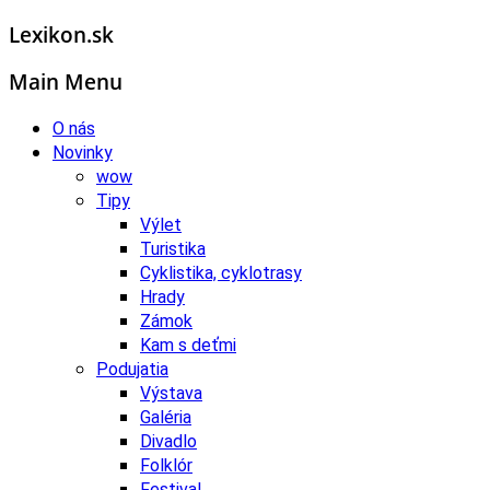
Lexikon.sk
Main Menu
O nás
Novinky
wow
Tipy
Výlet
Turistika
Cyklistika, cyklotrasy
Hrady
Zámok
Kam s deťmi
Podujatia
Výstava
Galéria
Divadlo
Folklór
Festival