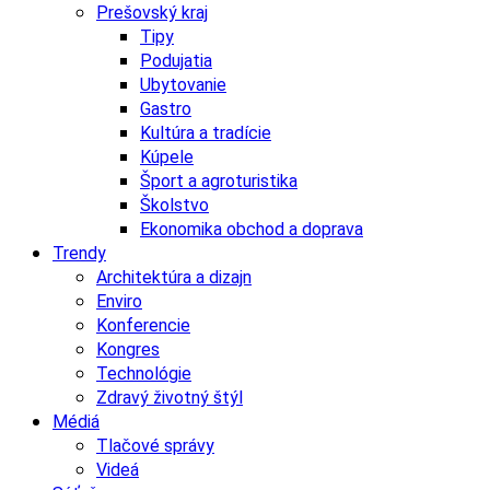
Prešovský kraj
Tipy
Podujatia
Ubytovanie
Gastro
Kultúra a tradície
Kúpele
Šport a agroturistika
Školstvo
Ekonomika obchod a doprava
Trendy
Architektúra a dizajn
Enviro
Konferencie
Kongres
Technológie
Zdravý životný štýl
Médiá
Tlačové správy
Videá