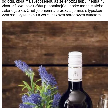
odrodu, ktorá má svetlozelenú až zelenožltú farbu, neutrálnu
vínnu až kvetinovú vôňu pripomínajúcu horké mandle alebo
zelené jablká. Chuť je príjemná, svieža a jemná, s typickou
výraznou kyselinkou a veľmi nežným odrodovým buketom.