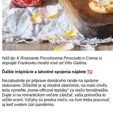
Náš tip: K Ristorante Piccolissima Prosciutto e Crema si
doprajte Frankovku modrú rosé od Vitis Galéria.
Ďalšie inšpirácie a lahodné spojenia nájdete
TU
Nezabudnite pri príprave domáceho rande na správne
stolovanie. Dôležité je aj vhodné oblečenie, na malú chvíľu
teda vymeňte „home-officové tepláky“ za niečo formálnejšie.
Dajte si na romantickom večere záležať, vaša polovička to
určite ocení. Vzťahy sú predsa niečo, na čom treba pracovať,
aj keď svetom zúri pandémia.