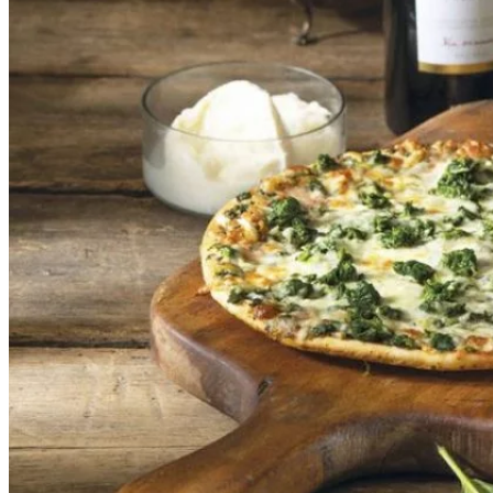
Tipy
Výlet
Turistika
Cyklistika
Hrady
Podujatia
Výstava
Galéria
Folklór
Ubytovanie
Pobyty
Wellness
Gastro
Kaviarne
Kultúra a tradície
Kúpele
Šport a agroturistika
Školstvo
Ekonomika obchod a doprava