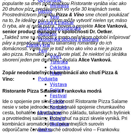
popularite sa d
nes pod značkou Ristorante vyrába viac ako
Wellness
20 druhov pízz, predávaných vo vyše 30 krajinách sveta.
Gastro
Prostredníctvom projektu
Pizza
& Víno
sme chceli poukázať
Víno
na to, že ideálny pár s vínom môže vytvoriť nielen syr, mäso
Kultúra a tradície
či ryba, ale aj naša pizza,“
hovorí o projekte
Alice Vanková,
Šport a agroturistika
senior product manager v spoločnosti Dr. Oetker
.
Školstvo
„Taktiež sme
sa
rozhodli v tomto neľahkom období inšpirovať
Ekonomika obchod a doprava
páry a prepašovať trochu talianskej romantiky do ich
Žilinský kraj
domácností. Viete, nie je totiž víno ako víno a nie je pizza
Tipy
ako pizza. Rovnako ako v živote platí, že niektorí sú skrátka
Výlet
stvorení jeden pre druhého,“
dodala
Alice Vanková
.
Turistika
Cyklistika
Zopár neodolateľných kombinácií ako chutí Pizza &
Hrady
Podujatia
Víno:
Výstava
Galéria
Ristorante Pizza Salame a Frankovka modrá
Festival
Folklór
Ide o spojenie pre silné osobnosti! Ristorante Pizza Salame
Koncert
nesie v sebe jednoducho dokonalé spojenie chrumkavého
Ubytovanie
cesta, bohatého paradajkového základu, talianskych byliniek
Pobyty
a prvotriednej salámy, ktorej chuť na pizzi skvele vyniká. Pri
Wellness
kombinácii aromatických a pikantnejších surovín
Gastro
odporúčame červené suché odrodové víno – Frankovku