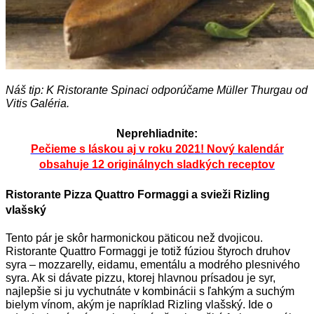
Náš tip: K Ristorante Spinaci odporúčame Müller Thurgau od
Vitis Galéria.
Neprehliadnite:
Pečieme s láskou aj v roku 2021! Nový kalendár
obsahuje 12 originálnych sladkých receptov
Ristorante Pizza Quattro Formaggi a svieži Rizling
vlašský
Tento pár je skôr harmonickou päticou než dvojicou.
Ristorante Quattro Formaggi je totiž fúziou štyroch druhov
syra – mozzarelly, eidamu, ementálu a modrého plesnivého
syra. Ak si dávate pizzu, ktorej hlavnou prísadou je syr,
najlepšie si ju vychutnáte v kombinácii s ľahkým a suchým
bielym vínom, akým je napríklad Rizling vlašský. Ide o