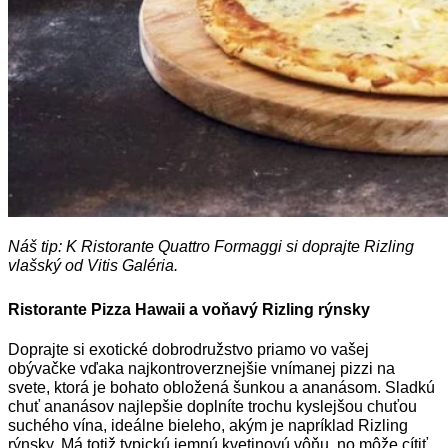
Náš tip: K Ristorante Quattro Formaggi si doprajte Rizling
vlašský od Vitis Galéria.
Ristorante Pizza Hawaii a voňavý Rizling rýnsky
Doprajte si exotické dobrodružstvo priamo vo vašej
obývačke vďaka najkontroverznejšie vnímanej pizzi na
svete, ktorá je bohato obložená šunkou a ananásom. Sladkú
chuť ananásov najlepšie doplníte trochu kyslejšou chuťou
suchého vína, ideálne bieleho, akým je napríklad Rizling
rýnsky. Má totiž typickú jemnú kvetinovú vôňu, no môže cítiť