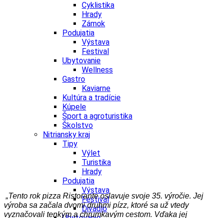
Cyklistika
Hrady
Zámok
Podujatia
Výstava
Festival
Ubytovanie
Wellness
Gastro
Kaviarne
Kultúra a tradície
Kúpele
Šport a agroturistika
Školstvo
Nitriansky kraj
Tipy
Výlet
Turistika
Hrady
Podujatia
Výstava
„Tento rok pizza Ristorante oslavuje svoje 35. výročie. Jej
Festival
výroba sa začala dvomi druhmi pízz, ktoré sa už vtedy
Divadlo
vyznačovali tenkým a chrumkavým cestom. Vďaka jej
Ubytovanie