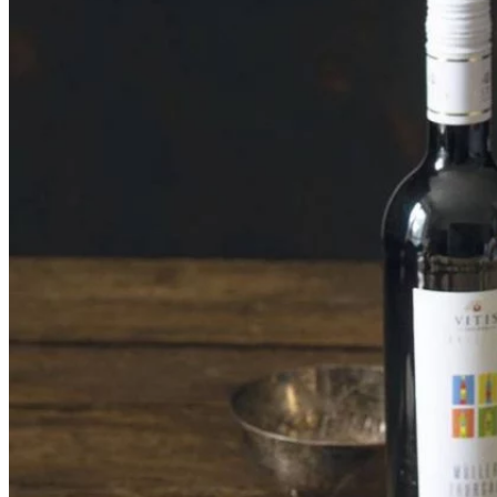
Ekonomika obchod a doprava
Košický kraj
Tipy
Výlet
Turistika
Cyklistika
Hrady
Podujatia
Výstava
Galéria
Divadlo
Folklór
Fašiangy
Ubytovanie
Pobyty
Gastro
Kaviarne
Víno
Kultúra a tradície
Šport a agroturistika
Školstvo
Ekonomika obchod a doprava
Prešovský kraj