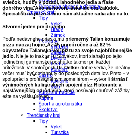
Školstvo
sviečok, hudby v pozadí, lahodného jedla a fľaše
Ekonomika obchod a doprava
dobrého vína. Ako sa hovorí, láska ide cez žalúdok.
Trnavský kraj
Špecialisti na pizzu a víno nám aktuálne radia ako na to.
Tipy
Výlet
Stvorení jeden pre druhého
Hrady
Zámok
Podľa nedávneho prieskumu
priemerný Talian konzumuje
Podujatia
pizzu naozaj hojne. Až 45 porcií ročne a až 82 %
Výstava
obyvateľov Talianska volí pizzu za svoje najobľúbenejšie
Galéria
jedlo.
Nie je to inak ani u Slovákov, ktorí siahajú po tejto
Divadlo
jedinečnej gurmánskej pochúťke takmer pri každej
Festival
príležitosti. V spoločnosti
Dr. Oetker
dobre vedia, že ideálny
Koncert
večer musí byť dotiahnutý do posledných detailov. Preto – v
Gastro
spolupráci s profesionálnym someliérom – vytvorili
štrnásť
Kaviarne
výnimočných kulinárskych spojení
pízz Ristorante a
Víno
najslávnejších odrôd vína
, ktoré posúvajú chuťové zážitky
Kultúra a tradície
ešte na vyššiu úroveň.
Kúpele
Šport a agroturistika
Školstvo
Trenčiansky kraj
Tipy
Výlet
Turistika