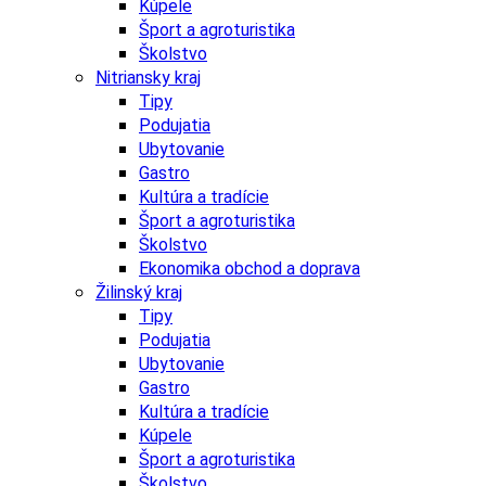
Kúpele
Šport a agroturistika
Školstvo
Nitriansky kraj
Tipy
Podujatia
Ubytovanie
Gastro
Kultúra a tradície
Šport a agroturistika
Školstvo
Ekonomika obchod a doprava
Žilinský kraj
Tipy
Podujatia
Ubytovanie
Gastro
Kultúra a tradície
Kúpele
Šport a agroturistika
Školstvo