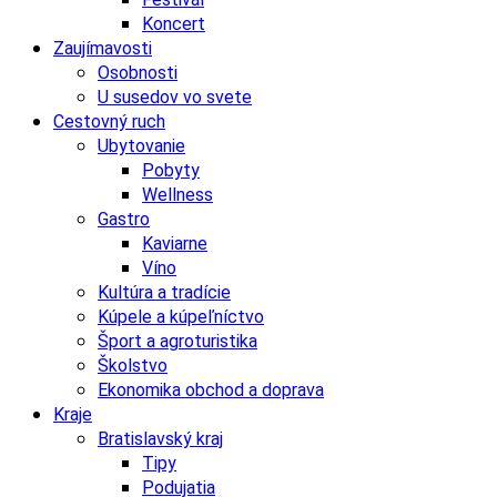
Koncert
Zaujímavosti
Osobnosti
U susedov vo svete
Cestovný ruch
Ubytovanie
Pobyty
Wellness
Gastro
Kaviarne
Víno
Kultúra a tradície
Kúpele a kúpeľníctvo
Šport a agroturistika
Školstvo
Ekonomika obchod a doprava
Kraje
Bratislavský kraj
Tipy
Podujatia