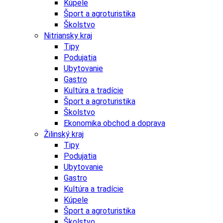
Kúpele
Šport a agroturistika
Školstvo
Nitriansky kraj
Tipy
Podujatia
Ubytovanie
Gastro
Kultúra a tradície
Šport a agroturistika
Školstvo
Ekonomika obchod a doprava
Žilinský kraj
Tipy
Podujatia
Ubytovanie
Gastro
Kultúra a tradície
Kúpele
Šport a agroturistika
Školstvo