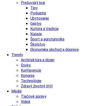
Prešovský kraj
Tipy
Podujatia
Ubytovanie
Gastro
Kultúra a tradície
Kúpele
Šport a agroturistika
Školstvo
Ekonomika obchod a doprava
Trendy
Architektúra a dizajn
Enviro
Konferencie
Kongres
Technológie
Zdravý životný štýl
Médiá
Tlačové správy
Videá