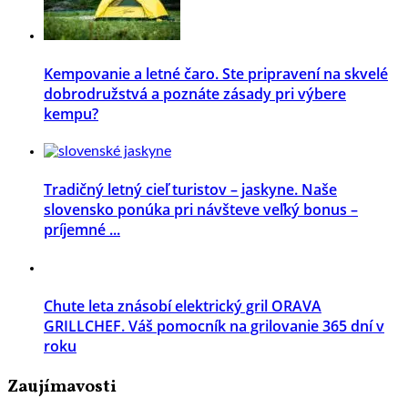
Kempovanie a letné čaro. Ste pripravení na skvelé
dobrodružstvá a poznáte zásady pri výbere
kempu?
Tradičný letný cieľ turistov – jaskyne. Naše
slovensko ponúka pri návšteve veľký bonus –
príjemné ...
Chute leta znásobí elektrický gril ORAVA
GRILLCHEF. Váš pomocník na grilovanie 365 dní v
roku
Zaujímavosti