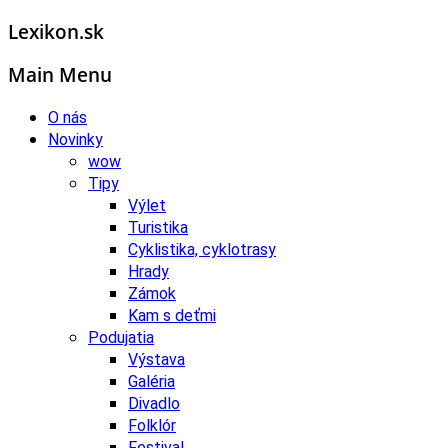
Lexikon.sk
Main Menu
O nás
Novinky
wow
Tipy
Výlet
Turistika
Cyklistika, cyklotrasy
Hrady
Zámok
Kam s deťmi
Podujatia
Výstava
Galéria
Divadlo
Folklór
Festival