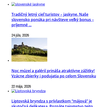
Tradičný letný cieľ turistov – jaskyne. Naše
slovensko ponúka pri návšteve veľký bonus –
príjemné ...
24 júla, 2026
Noc múzeí a galérií prináša atraktívne zážitky!
Vzácne zbierky i podujatia po celom Slovensku
22 mája, 2026
Liptovská bryndza s prívlastkom “májová” je
skutočná delikatesa. Poznáte tajomstvo tejto