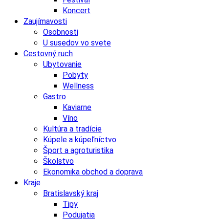
Koncert
Zaujímavosti
Osobnosti
U susedov vo svete
Cestovný ruch
Ubytovanie
Pobyty
Wellness
Gastro
Kaviarne
Víno
Kultúra a tradície
Kúpele a kúpeľníctvo
Šport a agroturistika
Školstvo
Ekonomika obchod a doprava
Kraje
Bratislavský kraj
Tipy
Podujatia