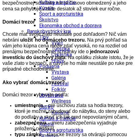
Kultúra a tradície
bezpečnostnej schránky nie je časovo obmedzený a jeho
Kúpele
cena sa pohybuje v ráde desiatok až stoviek eur ročne.
Šport a agroturistika
Školstvo
Domáci trezor
Ekonomika obchod a doprava
Banskobystrický kraj
Chcete mať svoje zlato neustále pod dohľadom? Nič vám
Tipy
nebráni
uložiť ho domáceho trezoru.
Na prvý pohľad sa
Výlet
vám jeho kúpna cena môže zdať vysoká, no na rozdiel od
Turistika
prenájmu bezpečnostnej schránky ide o
jednorazovú
Cyklistika
investíciu do úschovy zlata
. Na oplátku získate istotu, že je
Hrady
vaše zlato v bezpečí, a navyše ho máte neustále po ruke pre
Podujatia
prípadné obchodovanie.
Výstava
Galéria
Ako vybrať domáci trezor?
Festival
Folklór
Domáci trezor vyberajte podľa:
Ubytovanie
Wellness
umiestnenia
– pre úschovu zlata sa hodia trezory,
Gastro
ktoré je možné zabudovať do nábytku, do steny alebo
Kaviarne
do podlahy a skryť ich tak pred nepovolanými očami,
Kultúra a tradície
zabezpečenia
– mieru zabezpečenia vyjadruje
Kúpele
priložený certifikát,
Šport a agroturistika
typu zámku
– klasické trezory sa otvárajú pomocou
Školstvo