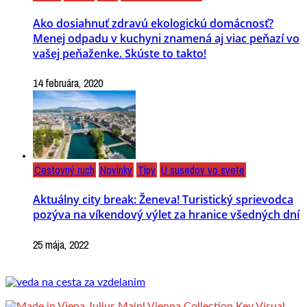
Ako dosiahnuť zdravú ekologickú domácnosť?
Menej odpadu v kuchyni znamená aj viac peňazí vo
vašej peňaženke. Skúste to takto!
14 februára, 2020
Cestovný ruch
Novinky
Tipy
U susedov vo svete
Aktuálny city break: Ženeva! Turistický sprievodca
pozýva na víkendový výlet za hranice všedných dní
25 mája, 2022