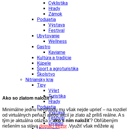
Cyklistika
Hrady
Zámok
Podujatia
Výstava
Festival
Ubytovanie
Wellness
Gastro
Kaviarne
Kultúra a tradície
Kúpele
Šport a agroturistika
Školstvo
Nitriansky kraj
Tipy
Výlet
Turistika
Ako so zlatom naložiť?
Hrady
Podujatia
Minimálne jednu nevýhodu mu však nejde uprieť – na rozdiel
Výstava
od virtuálnych peňazí alebo akcií je zlato až príliš reálne. A s
Festival
tým je aktuálna otázka –
ako s ním naložiť
? Obľúbeným
Divadlo
riešením sa stáva
domáci trezor
.
Využiť však môžete aj
Ubytovanie