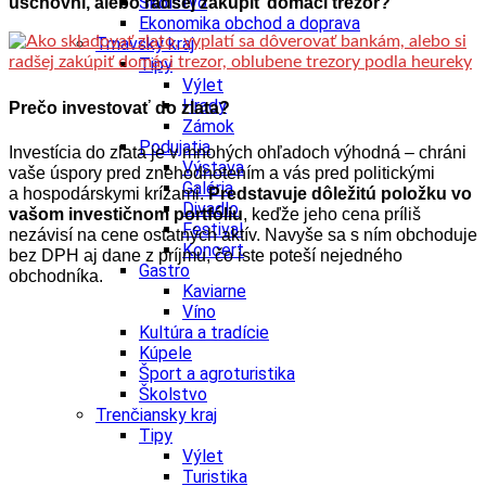
Školstvo
úschovní, alebo radšej zakúpiť domáci trezor?
Ekonomika obchod a doprava
Trnavský kraj
Tipy
Výlet
Hrady
Prečo investovať do zlata?
Zámok
Podujatia
Investícia do zlata je v mnohých ohľadoch výhodná – chráni
Výstava
vaše úspory pred znehodnotením a vás pred politickými
Galéria
a hospodárskymi krízami.
Predstavuje dôležitú položku vo
Divadlo
vašom investičnom portfóliu
, keďže jeho cena príliš
Festival
nezávisí na cene ostatných aktív. Navyše sa s ním obchoduje
Koncert
bez DPH aj dane z príjmu, čo iste poteší nejedného
Gastro
obchodníka.
Kaviarne
Víno
Kultúra a tradície
Kúpele
Šport a agroturistika
Školstvo
Trenčiansky kraj
Tipy
Výlet
Turistika