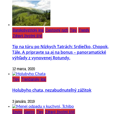
Banskobystrický kraj
Cestovný ruch
Tipy
Trendy
Zdravý životný štýl
Tip na túru po Nízkych Tatrách: Srdiečko, Chopok,
Tále. A pripravte sa aj na bonus – panoramatické
výhľady z vynovenej Rotundy.
12 marca, 2020
Tipy
Trenčiansky kraj
Holubyho chata, nezabudnuteľný zážitok
3 januára, 2019
Enviro
Gastro
Tipy
Zdravý životný štýl