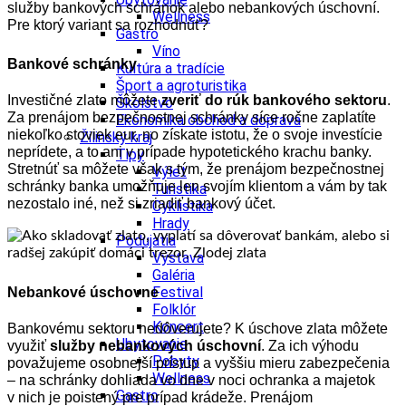
služby bankových schránok alebo nebankových úschovní.
Wellness
Pre ktorý variant sa rozhodnúť?
Gastro
Víno
Bankové schránky
Kultúra a tradície
Šport a agroturistika
Investičné zlato môžete
zveriť do rúk bankového sektoru
.
Školstvo
Za prenájom bezpečnostnej schránky síce ročne zaplatíte
Ekonomika obchod a doprava
niekoľko stoviek eur, no získate istotu, že o svoje investície
Žilinský kraj
neprídete, a to ani v prípade hypotetického krachu banky.
Tipy
Stretnúť sa môžete však s tým, že prenájom bezpečnostnej
Výlet
schránky banka umožňuje len svojím klientom a vám by tak
Turistika
nezostalo iné, než si zriadiť bankový účet.
Cyklistika
Hrady
Podujatia
Výstava
Galéria
Festival
Nebankové úschovne
Folklór
Koncert
Bankovému sektoru nedôverujete? K úschove zlata môžete
Ubytovanie
využiť
služby nebankových úschovní
. Za ich výhodu
Pobyty
považujeme osobnejší prístup a vyššiu mieru zabezpečenia
Wellness
– na schránky dohliada vo dne v noci ochranka a majetok
Gastro
v nich je poistený pre prípad krádeže. Prenájom