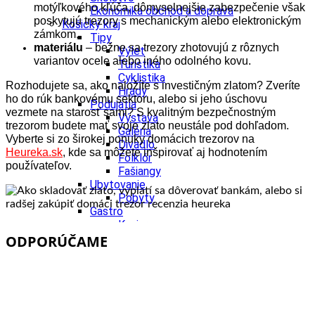
motýľkového kľúča, dômyselnejšie zabezpečenie však
Ekonomika obchod a doprava
poskytujú trezory s mechanickým alebo elektronickým
Košický kraj
zámkom,
Tipy
materiálu
– bežne sa trezory zhotovujú z rôznych
Výlet
variantov ocele alebo iného odolného kovu.
Turistika
Cyklistika
Rozhodujete sa, ako naložíte s investičným zlatom? Zveríte
Hrady
ho do rúk bankovému sektoru, alebo si jeho úschovu
Podujatia
vezmete na starosť sami? S kvalitným bezpečnostným
Výstava
trezorom budete mať svoje zlato neustále pod dohľadom.
Galéria
Vyberte si zo širokej ponuky domácich trezorov na
Divadlo
Heureka.sk
, kde sa môžete inšpirovať aj hodnotením
Folklór
používateľov.
Fašiangy
Ubytovanie
Pobyty
Gastro
Kaviarne
Víno
ODPORÚČAME
Kultúra a tradície
Šport a agroturistika
Školstvo
Ekonomika obchod a doprava
Prešovský kraj