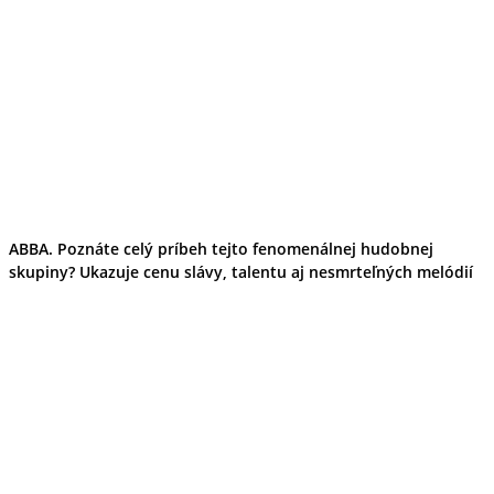
Tipy
Výlet
Turistika
Cyklistika
Hrady
Podujatia
Výstava
Galéria
Folklór
Ubytovanie
Pobyty
Wellness
ABBA. Poznáte celý príbeh tejto fenomenálnej hudobnej
Gastro
skupiny? Ukazuje cenu slávy, talentu aj nesmrteľných melódií
Kaviarne
Kultúra a tradície
Kúpele
Šport a agroturistika
Školstvo
Ekonomika obchod a doprava