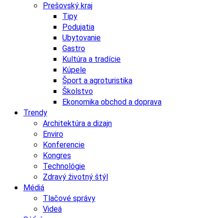
Prešovský kraj
Tipy
Podujatia
Ubytovanie
Gastro
Kultúra a tradície
Kúpele
Šport a agroturistika
Školstvo
Ekonomika obchod a doprava
Trendy
Architektúra a dizajn
Enviro
Konferencie
Kongres
Technológie
Zdravý životný štýl
Médiá
Tlačové správy
Videá