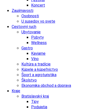
Koncert
Zaujímavosti
Osobnosti
U susedov vo svete
Cestovný ruch
Ubytovanie
Pobyty
Wellness
Gastro
Kaviarne
Víno
Kultúra a tradície
Kúpele a kúpeľníctvo
Šport a agroturistika
Školstvo
Ekonomika obchod a doprava
Kraje
Bratislavský kraj
Tipy
Podujatia