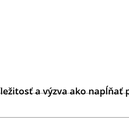
ežitosť a výzva ako napĺňať 