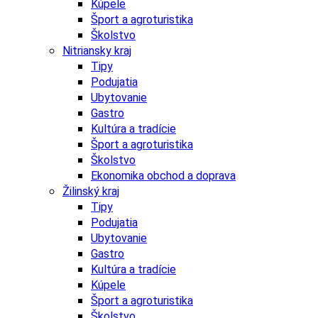
Kúpele
Šport a agroturistika
Školstvo
Nitriansky kraj
Tipy
Podujatia
Ubytovanie
Gastro
Kultúra a tradície
Šport a agroturistika
Školstvo
Ekonomika obchod a doprava
Žilinský kraj
Tipy
Podujatia
Ubytovanie
Gastro
Kultúra a tradície
Kúpele
Šport a agroturistika
Školstvo