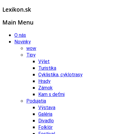
Lexikon.sk
Main Menu
O nás
Novinky
wow
Tipy
Výlet
Turistika
Cyklistika, cyklotrasy
Hrady
Zámok
Kam s deťmi
Podujatia
Výstava
Galéria
Divadlo
Folklór
Festival