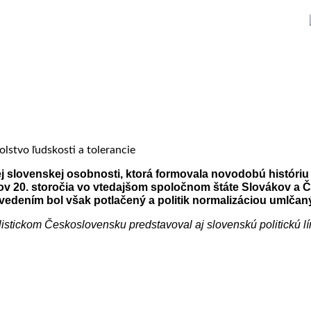
ej slovenskej osobnosti, ktorá formovala novodobú histór
okov 20. storočia vo vtedajšom spoločnom štáte Slovákov a
edením bol však potlačený a politik normalizáciou umlčan
istickom Československu predstavoval aj slovenskú politickú lín