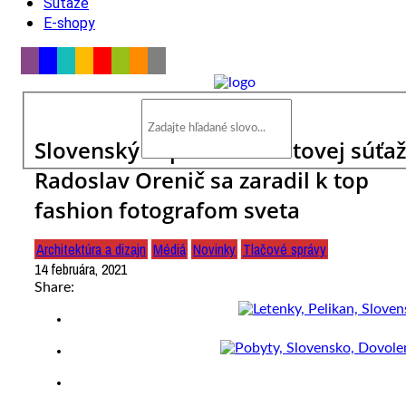
Súťaže
E-shopy
Slovenský úspech na svetovej súťaž
Radoslav Orenič sa zaradil k top
fashion fotografom sveta
Architektúra a dizajn
Médiá
Novinky
Tlačové správy
14 februára, 2021
Share: