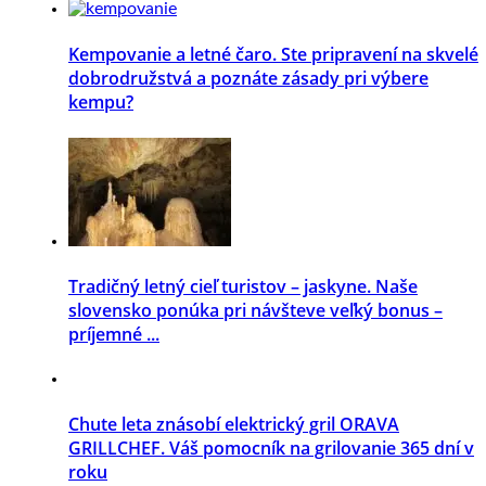
Kempovanie a letné čaro. Ste pripravení na skvelé
dobrodružstvá a poznáte zásady pri výbere
kempu?
Tradičný letný cieľ turistov – jaskyne. Naše
slovensko ponúka pri návšteve veľký bonus –
príjemné ...
Chute leta znásobí elektrický gril ORAVA
GRILLCHEF. Váš pomocník na grilovanie 365 dní v
roku