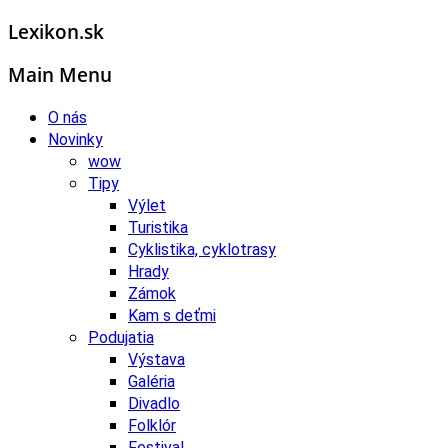
Lexikon.sk
Main Menu
O nás
Novinky
wow
Tipy
Výlet
Turistika
Cyklistika, cyklotrasy
Hrady
Zámok
Kam s deťmi
Podujatia
Výstava
Galéria
Divadlo
Folklór
Festival