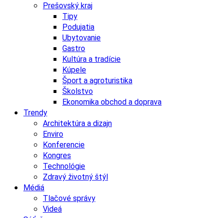
Prešovský kraj
Tipy
Podujatia
Ubytovanie
Gastro
Kultúra a tradície
Kúpele
Šport a agroturistika
Školstvo
Ekonomika obchod a doprava
Trendy
Architektúra a dizajn
Enviro
Konferencie
Kongres
Technológie
Zdravý životný štýl
Médiá
Tlačové správy
Videá