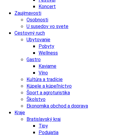
Koncert
Zaujímavosti
Osobnosti
U susedov vo svete
Cestovný ruch
Ubytovanie
Pobyty
Wellness
Gastro
Kaviarne
Víno
Kultúra a tradície
Kúpele a kúpeľníctvo
Šport a agroturistika
Školstvo
Ekonomika obchod a doprava
Kraje
Bratislavský kraj
Tipy
Podujatia