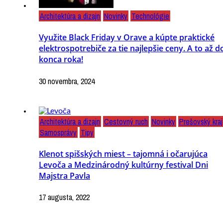
Architektúra a dizajn
Novinky
Technológie
Využite Black Friday v Orave a kúpte praktické
elektrospotrebiče za tie najlepšie ceny. A to až d
konca roka!
30 novembra, 2024
Architektúra a dizajn
Cestovný ruch
Novinky
Prešovský kraj
Samosprávy
Tipy
Klenot spišských miest – tajomná i očarujúca
Levoča a Medzinárodný kultúrny festival Dni
Majstra Pavla
17 augusta, 2022