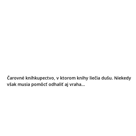
Čarovné kníhkupectvo, v ktorom knihy liečia dušu. Niekedy
však musia pomôcť odhaliť aj vraha...