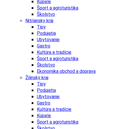
Kúpele
Šport a agroturistika
Školstvo
Nitriansky kraj
Tipy
Podujatia
Ubytovanie
Gastro
Kultúra a tradície
Šport a agroturistika
Školstvo
Ekonomika obchod a doprava
Žilinský kraj
Tipy
Podujatia
Ubytovanie
Gastro
Kultúra a tradície
Kúpele
Šport a agroturistika
Školstvo