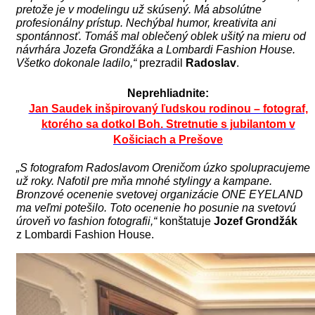
pretože je v modelingu už skúsený. Má absolútne
profesionálny prístup. Nechýbal humor, kreativita ani
spontánnosť. Tomáš mal oblečený oblek ušitý na mieru od
návrhára Jozefa Grondžáka a Lombardi Fashion House.
Všetko dokonale ladilo,“
prezradil
Radoslav
.
Neprehliadnite:
Jan Saudek inšpirovaný ľudskou rodinou – fotograf,
ktorého sa dotkol Boh. Stretnutie s jubilantom v
Košiciach a Prešove
„S fotografom Radoslavom Oreničom úzko spolupracujeme
už roky. Nafotil pre mňa mnohé stylingy a kampane.
Bronzové ocenenie svetovej organizácie ONE EYELAND
ma veľmi potešilo. Toto ocenenie ho posunie na svetovú
úroveň vo fashion fotografii,“
konštatuje
Jozef Grondžák
z Lombardi Fashion House.