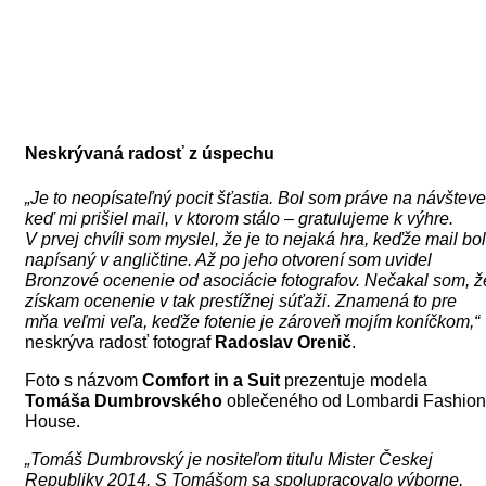
Neskrývaná radosť z úspechu
„Je to neopísateľný pocit šťastia. Bol som práve na návšteve
keď mi prišiel mail, v ktorom stálo – gratulujeme k výhre.
V prvej chvíli som myslel, že je to nejaká hra, keďže mail bol
napísaný v angličtine. Až po jeho otvorení som uvidel
Bronzové ocenenie od asociácie fotografov. Nečakal som, ž
získam ocenenie v tak prestížnej súťaži. Znamená to pre
mňa veľmi veľa, keďže fotenie je zároveň mojím koníčkom,“
neskrýva radosť fotograf
Radoslav Orenič
.
Foto s názvom
Comfort in a Suit
prezentuje modela
Tomáša Dumbrovského
oblečeného od Lombardi Fashion
House.
„Tomáš Dumbrovský je nositeľom titulu Mister Českej
Republiky 2014. S Tomášom sa spolupracovalo výborne,