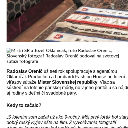
Radoslav Orenič
už tretí rok spolupracuje s agentúrou
Oklamčák Production a Lombardi Fashion House pri fotení
víťazov súťaže
Mister Slovenskej republiky
. Viac sa
sústredí na fotenie pánskej módy, no v jeho portfóliu sa nájd
aj rodiny s deťmi či svadobné páry.
Kedy to začalo?
„S fotením som začal už ako 9-ročný. Môj prvý foťák bol star
dobrý ruský Kyjev ešte na film. Z vyvolávania fotografií
v tmavej komore som bol nadšený, fascinovalo ma, čo všetk