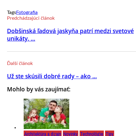
Tags
Fotografia
Predchádzajúci článok
Dobšinská ľadová jaskyňa patrí medzi svetové
unikáty. ...
Ďalší článok
Už ste skúsili dobré rady – ako ...
Mohlo by vás zaujímať:
Architektúra a dizajn
Novinky
Technológie
Tipy