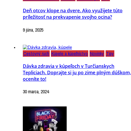
Deň otcov klope na dvere. Ako využijete túto
príležitosť na prekvapenie svojho ocina?
9 júna, 2025
Cestovný ruch
Kúpele a kúpeľníctvo
Novinky
Tipy
Dávka zdravia v kúpeľoch v Turčianskych
Tepliciach. Doprajte si ju po zime plným dúškom,
oceníte to!
30 marca, 2024