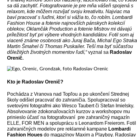
sa dá zachytiť. Fotografovanie je pre mňa vášeň spojená s
relaxom, kde môžem rozvíjať svoju kreativitu. Najviac ma
baví pracovať s ľuďmi, ktorí si vážia to, čo robím. Lombardi
Fashion House a fotenie najnovších pánskych kolekcií
oblekov, Oklamčák Production a fotenie Mistrov mi dávajú
príležitosť byť pri výbere vhodných kandidátov. Fotil som aj
viaceré známe osobnosti ako Juraj Bača, Michal Ego Straka
Martin Šmahel či Thomas Puskailer. Teší ma byť súčasťou
dôležitých životných momentov ľudí,“
vyznal sa
Radoslav
Orenič.
Kto je Radoslav Orenič?
Pochádza z Vranova nad Topľou a po ukončení Strednej
školy odišiel pracovať do zahraničia. Spolupracoval so
svetovými fotografmi ako Wesco Taubert či Stefan Imielsky.
Absolvovanie zdokonaľovacích kurzov a workshopov mu
prinieslo účasť na fotografovaní pre zahraničný magazín
ELLE, FOR MEN a spoluprácu s Leonardom Freierom. Fotil
zahraničných modelov pre reklamné kampane
Lombardi
Fashion Houes
do magazínov Maxim a Playboy. Radoslav