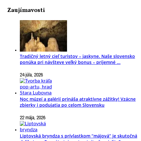
Zaujímavosti
Tradičný letný cieľ turistov – jaskyne. Naše slovensko
ponúka pri návšteve veľký bonus – príjemné ...
24 júla, 2026
Noc múzeí a galérií prináša atraktívne zážitky! Vzácne
zbierky i podujatia po celom Slovensku
22 mája, 2026
Liptovská bryndza s prívlastkom “májová” je skutočná