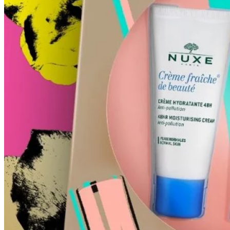
Ekonomika obchod a doprava
Košický kraj
Tipy
Výlet
Turistika
Cyklistika
Hrady
Podujatia
Výstava
Galéria
Divadlo
Folklór
Fašiangy
Ubytovanie
Pobyty
Gastro
Kaviarne
Víno
Kultúra a tradície
Šport a agroturistika
Školstvo
Ekonomika obchod a doprava
Prešovský kraj