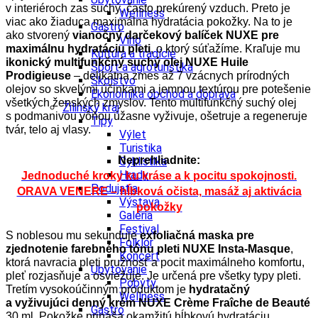
v interiéroch zas suchý, často prekúrený vzduch. Preto je
Wellness
viac ako žiaduca maximálna hydratácia pokožky. Na to je
Gastro
ako stvorený
vianočný darčekový balíček NUXE pre
Víno
maximálnu hydratáciu pleti
, o ktorý súťažíme. Kraľuje mu
Kultúra a tradície
ikonický multifunkčný suchý olej NUXE Huile
Šport a agroturistika
Prodigieuse
– delikátna zmes až 7 vzácnych prírodných
Školstvo
olejov so skvelými účinkami a jemnou textúrou pre potešenie
Ekonomika obchod a doprava
všetkých ženských zmyslov. Tento multifunkčný suchý olej
Žilinský kraj
s podmanivou vôňou úžasne vyživuje, ošetruje a regeneruje
Tipy
tvár, telo aj vlasy.
Výlet
Turistika
Neprehliadnite:
Cyklistika
Hrady
Jednoduché kroky ku kráse a k pocitu spokojnosti.
Podujatia
ORAVA VENERE – hĺbková očista, masáž aj aktivácia
Výstava
pokožky
Galéria
Festival
S noblesou mu sekunduje
exfoliačná maska pre
Folklór
zjednotenie farebného tónu pleti NUXE Insta-Masque
,
Koncert
ktorá navracia pleti pružnosť a pocit maximálneho komfortu,
Ubytovanie
pleť rozjasňuje a osviežuje. Je určená pre všetky typy pleti.
Pobyty
Tretím vysokoúčinným produktom je
hydratačný
Wellness
a vyživujúci denný krém NUXE Crème Fraîche de Beauté
Gastro
30 ml. Pokožke prináša okamžitú hĺbkovú hydratáciu