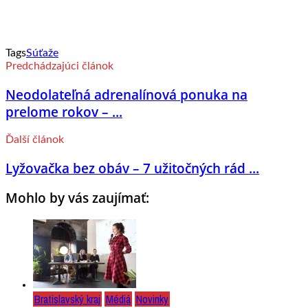
Tags
Súťaže
Predchádzajúci článok
Neodolateľná adrenalínová ponuka na
prelome rokov – ...
Ďalší článok
Lyžovačka bez obáv – 7 užitočných rád ...
Mohlo by vás zaujímať:
Bratislavský kraj
Médiá
Novinky