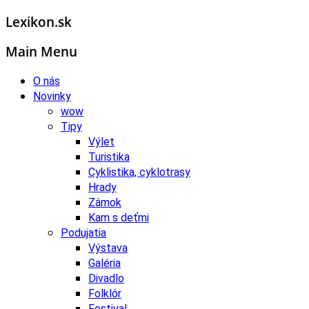
Lexikon.sk
Main Menu
O nás
Novinky
wow
Tipy
Výlet
Turistika
Cyklistika, cyklotrasy
Hrady
Zámok
Kam s deťmi
Podujatia
Výstava
Galéria
Divadlo
Folklór
Festival