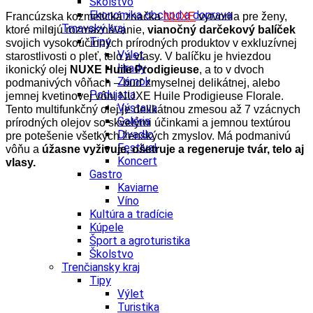
Školstvo
Ekonomika obchod a doprava
Francúzska kozmetická značka
NUXE
vytvorila pre ženy,
Trnavský kraj
ktoré milujú rozmaznávanie,
vianočný darčekový balíček
Tipy
svojich vysokoúčinných prírodných produktov v exkluzívnej
Výlet
starostlivosti o pleť, telo a vlasy. V balíčku je hviezdou
Hrady
ikonický olej
NUXE Huile Prodigieuse
, a to v dvoch
Zámok
podmanivých vôňach – buď zmyselnej delikátnej, alebo
Podujatia
jemnej kvetinovej vôni NUXE Huile Prodigieuse Florale.
Výstava
Tento multifunkčný olej je delikátnou zmesou až 7 vzácnych
Galéria
prírodných olejov so skvelými účinkami a jemnou textúrou
Divadlo
pre potešenie všetkých ženských zmyslov. Má podmanivú
Festival
vôňu a
úžasne vyživuje, ošetruje a regeneruje tvár, telo aj
Koncert
vlasy.
Gastro
Kaviarne
Víno
Kultúra a tradície
Kúpele
Šport a agroturistika
Školstvo
Trenčiansky kraj
Tipy
Výlet
Turistika