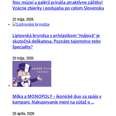
Noc múzeí a galérií prináša atraktívne zážitky!
Vzácne zbierky i podujatia po celom Slovensku
22 mája, 2026
Liptovská bryndza s prívlastkom “májová” je
skutočná delikatesa. Poznáte tajomstvo tejto
špeciality?
20 mája, 2026
Milka a MONOPOLY – ikonické duo sa spája v
kampani. Nakupovanie mení na súťaž o ...
29 apríla, 2026