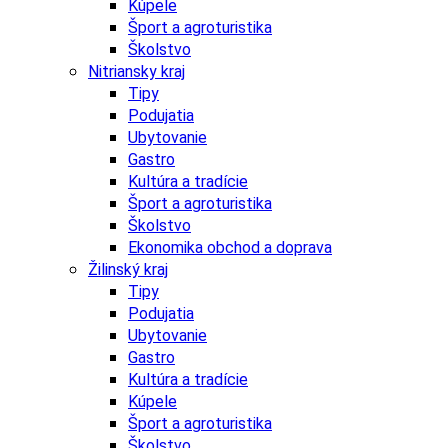
Kúpele
Šport a agroturistika
Školstvo
Nitriansky kraj
Tipy
Podujatia
Ubytovanie
Gastro
Kultúra a tradície
Šport a agroturistika
Školstvo
Ekonomika obchod a doprava
Žilinský kraj
Tipy
Podujatia
Ubytovanie
Gastro
Kultúra a tradície
Kúpele
Šport a agroturistika
Školstvo