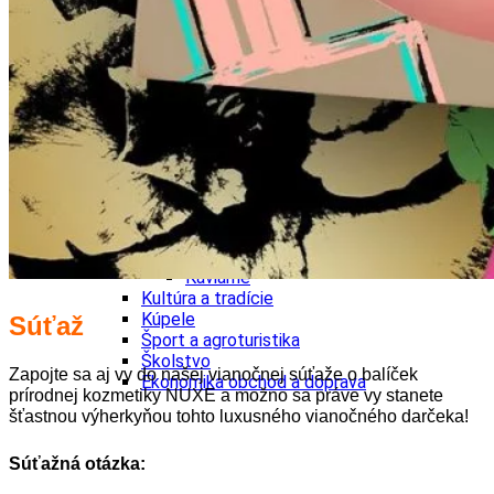
Tipy
Výlet
Turistika
Cyklistika
Hrady
Podujatia
Výstava
Galéria
Folklór
Ubytovanie
Pobyty
Wellness
Gastro
Kaviarne
Kultúra a tradície
Kúpele
Súťaž
Šport a agroturistika
Školstvo
Zapojte sa aj vy do našej vianočnej súťaže o balíček
Ekonomika obchod a doprava
prírodnej kozmetiky NUXE a možno sa práve vy stanete
šťastnou výherkyňou tohto luxusného vianočného darčeka!
Súťažná otázka: