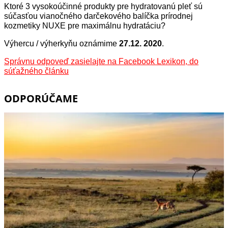
Ktoré 3 vysokoúčinné produkty pre hydratovanú pleť sú
súčasťou vianočného darčekového balíčka prírodnej
kozmetiky NUXE pre maximálnu hydratáciu?
Výhercu / výherkyňu oznámime
27.12. 2020
.
Správnu odpoveď zasielajte na Facebook Lexikon, do
súťažného článku
ODPORÚČAME