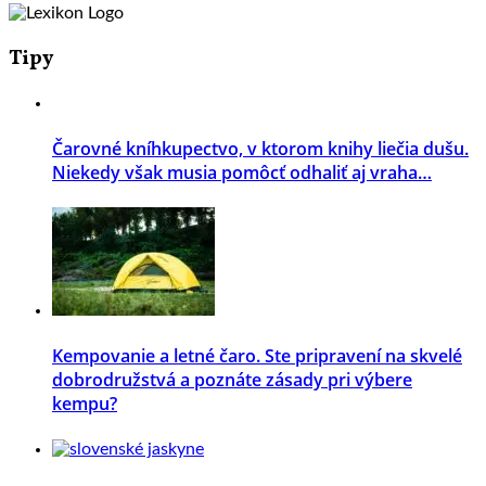
Tipy
Čarovné kníhkupectvo, v ktorom knihy liečia dušu.
Niekedy však musia pomôcť odhaliť aj vraha…
Kempovanie a letné čaro. Ste pripravení na skvelé
dobrodružstvá a poznáte zásady pri výbere
kempu?