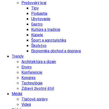
Prešovský kraj
Tipy
Podujatia
Ubytovanie
Gastro
Kultúra a tradície
Kúpele
Šport a agroturistika
Školstvo
Ekonomika obchod a doprava
Trendy
Architektúra a dizajn
Enviro
Konferencie
Kongres
Technológie
Zdravý životný štýl
Médiá
Tlačové správy
Videá