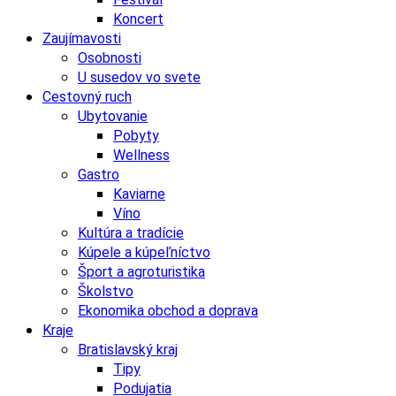
Koncert
Zaujímavosti
Osobnosti
U susedov vo svete
Cestovný ruch
Ubytovanie
Pobyty
Wellness
Gastro
Kaviarne
Víno
Kultúra a tradície
Kúpele a kúpeľníctvo
Šport a agroturistika
Školstvo
Ekonomika obchod a doprava
Kraje
Bratislavský kraj
Tipy
Podujatia