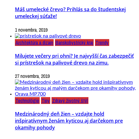
Máš umelecké črevo? Prihlás sa do študentskej
umeleckej súťaže!
1 novembra, 2019
Architektúra a dizajn
Banskobystrický kraj
Trendy
Milujete večery pri ohni? Je najvyšší čas zabezpečiť
si prístrešok na palivové drevo na zimu.
27 novembra, 2019
Technológie
Tipy
Zdravý životný štýl
Medzinárodný deň žien – vzdajte hold
inšpiratívnym ženám kyticou aj darčekom pre
okamihy pohody