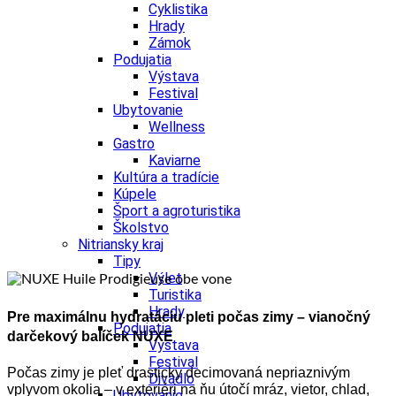
Cyklistika
Hrady
Zámok
Podujatia
Výstava
Festival
Ubytovanie
Wellness
Gastro
Kaviarne
Kultúra a tradície
Kúpele
Šport a agroturistika
Školstvo
Nitriansky kraj
Tipy
Výlet
Turistika
Hrady
Pre maximálnu hydratáciu pleti počas zimy – vianočný
Podujatia
darčekový balíček NUXE
Výstava
Festival
Počas zimy je pleť drasticky decimovaná nepriaznivým
Divadlo
vplyvom okolia – v exteriéri na ňu útočí mráz, vietor, chlad,
Ubytovanie