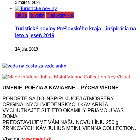
3 marca, 2021
Médiá
Novinky
Prešovský kraj
Turistické noviny Prešovského kraja – inšpirácia na
leto a jeseň 2019
14 júla, 2019
UMENIE, POÉZIA A KAVIARNE – PÝCHA VIEDNE
PONORTE SA DO INŠPIRUJÚCEJ ATMOSFÉRY
ORIGINÁLNYCH VIEDENSKÝCH KAVIARNÍ A
VYCHUTNAJTE SI TIETO OKAMIHY PRIAMO U VÁS
DOMA.
PREDSTAVUJEME VÁM NAŠU NOVÚ LÍNIU 250 g
ZRNKOVÝCH KÁV JULIUS MEINL VIENNA COLLECTION.
Viac na
www.meinl.sk