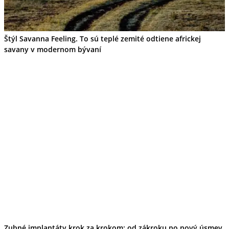
Štýl Savanna Feeling. To sú teplé zemité odtiene africkej
savany v modernom bývaní
Zubné implantáty krok za krokom: od zákroku po nový úsmev.