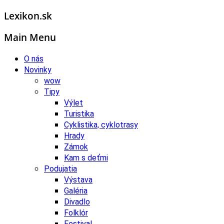
Lexikon.sk
Main Menu
O nás
Novinky
wow
Tipy
Výlet
Turistika
Cyklistika, cyklotrasy
Hrady
Zámok
Kam s deťmi
Podujatia
Výstava
Galéria
Divadlo
Folklór
Festival