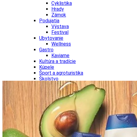
Cyklistika
Hrady
Zámok
Podujatia
Výstava
Festival
Ubytovanie
Wellness
Gastro
Kaviarne
Kultúra a tradície
Kúpele
Šport a agroturistika
Školstvo
Nitriansky kraj
Tipy
Výlet
Turistika
Hrady
Podujatia
Výstava
Festival
Divadlo
Ubytovanie