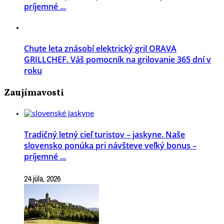
príjemné ...
Chute leta znásobí elektrický gril ORAVA
GRILLCHEF. Váš pomocník na grilovanie 365 dní v
roku
Zaujímavosti
Tradičný letný cieľ turistov – jaskyne. Naše
slovensko ponúka pri návšteve veľký bonus –
príjemné ...
24 júla, 2026