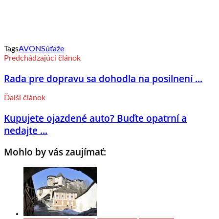
Tags
AVON
Súťaže
Predchádzajúci článok
Rada pre dopravu sa dohodla na posilnení ...
Ďalší článok
Kupujete ojazdené auto? Buďte opatrní a
nedajte ...
Mohlo by vás zaujímať: