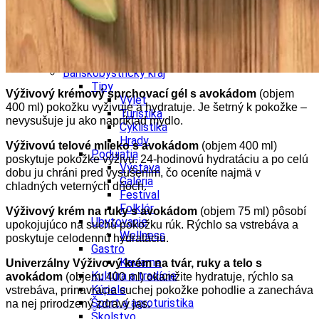
Kultúra a tradície
Kúpele
Šport a agroturistika
Školstvo
Ekonomika obchod a doprava
Banskobystrický kraj
Tipy
Výživový krémový sprchovací gél s avokádom
(objem
Výlet
400 ml) pokožku vyživuje a hydratuje. Je šetrný k pokožke –
Turistika
nevysušuje ju ako napríklad mydlo.
Cyklistika
Hrady
Výživovú telové mlieko s avokádom
(objem 400 ml)
Podujatia
poskytuje pokožke výživu. 24-hodinovú hydratáciu a po celú
Výstava
dobu ju chráni pred vysušením, čo oceníte najmä v
Galéria
chladných veterných dňoch.
Festival
Folklór
Výživový krém na ruky s avokádom
(objem 75 ml) pôsobí
Ubytovanie
upokojujúco na suchú pokožku rúk. Rýchlo sa vstrebáva a
Wellness
poskytuje celodennú hydratáciu.
Gastro
Kaviarne
Univerzálny Výživový krém na tvár, ruky a telo s
Kultúra a tradície
avokádom
(objem: 400 ml) okamžite hydratuje, rýchlo sa
Kúpele
vstrebáva, prinavracia suchej pokožke pohodlie a zanecháva
Šport a agroturistika
na nej prirodzený zdravý jas.
Školstvo