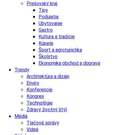
Prešovský kraj
Tipy
Podujatia
Ubytovanie
Gastro
Kultúra a tradície
Kúpele
Šport a agroturistika
Školstvo
Ekonomika obchod a doprava
Trendy
Architektúra a dizajn
Enviro
Konferencie
Kongres
Technológie
Zdravý životný štýl
Médiá
Tlačové správy
Videá