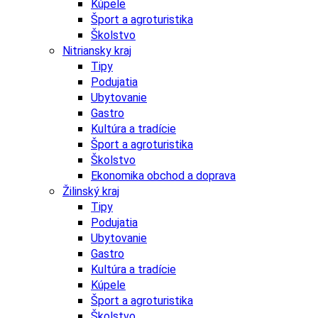
Kúpele
Šport a agroturistika
Školstvo
Nitriansky kraj
Tipy
Podujatia
Ubytovanie
Gastro
Kultúra a tradície
Šport a agroturistika
Školstvo
Ekonomika obchod a doprava
Žilinský kraj
Tipy
Podujatia
Ubytovanie
Gastro
Kultúra a tradície
Kúpele
Šport a agroturistika
Školstvo