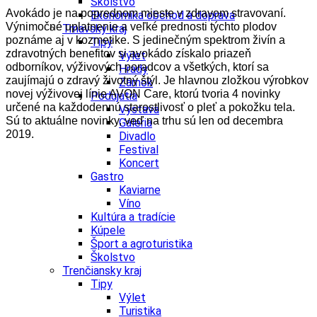
Školstvo
Avokádo je na poprednom mieste v zdravom stravovaní.
Ekonomika obchod a doprava
Výnimočné uplatnenie a veľké prednosti týchto plodov
Trnavský kraj
poznáme aj v kozmetike. S jedinečným spektrom živín a
Tipy
zdravotných benefitov si avokádo získalo priazeň
Výlet
odborníkov, výživových poradcov a všetkých, ktorí sa
Hrady
zaujímajú o zdravý životný štýl. Je hlavnou zložkou výrobkov
Zámok
novej výživovej línie AVON Care, ktorú tvoria 4 novinky
Podujatia
určené na každodennú starostlivosť o pleť a pokožku tela.
Výstava
Sú to aktuálne novinky, veď na trhu sú len od decembra
Galéria
2019.
Divadlo
Festival
Koncert
Gastro
Kaviarne
Víno
Kultúra a tradície
Kúpele
Šport a agroturistika
Školstvo
Trenčiansky kraj
Tipy
Výlet
Turistika