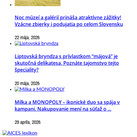
Noc múzeí a galérií prináša atraktívne zážitky!
Vzácne zbierky i podujatia po celom Slovensku
22 mája, 2026
Liptovská bryndza s prívlastkom “májová” je
skutočná delikatesa. Poznáte tajomstvo tejto
špeciality?
20 mája, 2026
Milka a MONOPOLY – ikonické duo sa spája v
kampani. Nakupovanie mení na súťaž o ...
29 apríla, 2026