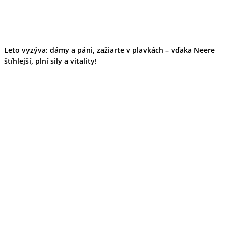
Tipy
Výlet
Turistika
Cyklistika
Hrady
Leto vyzýva: dámy a páni, zažiarte v plavkách – vďaka Neere
Podujatia
Výstava
štíhlejší, plní sily a vitality!
Galéria
Folklór
Ubytovanie
Pobyty
Wellness
Gastro
Kaviarne
Kultúra a tradície
Kúpele
Šport a agroturistika
Školstvo
Ekonomika obchod a doprava