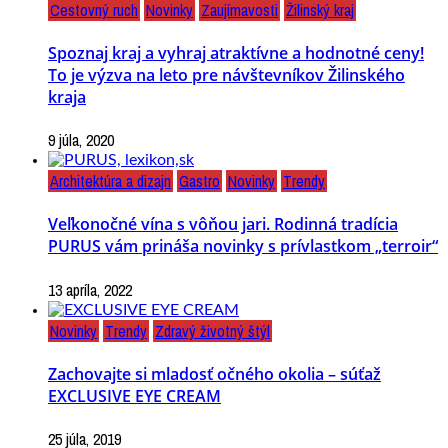
Cestovný ruch
Novinky
Zaujímavosti
Žilinský kraj
Spoznaj kraj a vyhraj atraktívne a hodnotné ceny!
To je výzva na leto pre návštevníkov Žilinského
kraja
9 júla, 2020
Architektúra a dizajn
Gastro
Novinky
Trendy
Veľkonočné vína s vôňou jari. Rodinná tradícia
PURUS vám prináša novinky s prívlastkom „terroir“
13 apríla, 2022
Novinky
Trendy
Zdravý životný štýl
Zachovajte si mladosť očného okolia – súťaž
EXCLUSIVE EYE CREAM
25 júla, 2019