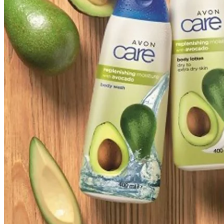
Wellness
Gastro
Víno
Kultúra a tradície
Šport a agroturistika
Školstvo
Ekonomika obchod a doprava
Žilinský kraj
Tipy
Výlet
Turistika
Cyklistika
Hrady
Podujatia
Výstava
Galéria
Festival
Folklór
Koncert
Ubytovanie
Pobyty
Wellness
Gastro