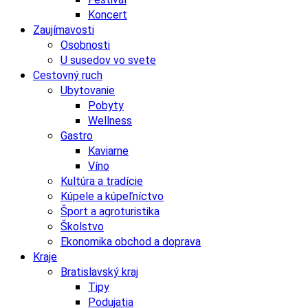
Koncert
Zaujímavosti
Osobnosti
U susedov vo svete
Cestovný ruch
Ubytovanie
Pobyty
Wellness
Gastro
Kaviarne
Víno
Kultúra a tradície
Kúpele a kúpeľníctvo
Šport a agroturistika
Školstvo
Ekonomika obchod a doprava
Kraje
Bratislavský kraj
Tipy
Podujatia