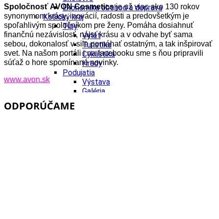
Spoločnosť AVON Cosmetics
je už viac ako 130 rokov
Ekonomika obchod a doprava
synonymom krásy, inovácií, radosti a predovšetkým je
Košický kraj
spoľahlivým spoločníkom pre ženy. Pomáha dosiahnuť
Tipy
finančnú nezávislosť, nájsť krásu a v odvahe byť sama
Výlet
sebou, dokonalosť v sile pomáhať ostatným, a tak inšpirovať
Turistika
svet. Na našom portáli i na facebooku sme s ňou pripravili
Cyklistika
súťaž o hore spomínané novinky.
Hrady
Podujatia
www.avon.sk
Výstava
Galéria
Divadlo
ODPORÚČAME
Folklór
Fašiangy
Ubytovanie
Pobyty
Gastro
Kaviarne
Víno
Kultúra a tradície
Šport a agroturistika
Školstvo
Ekonomika obchod a doprava
Prešovský kraj