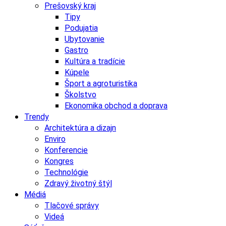
Prešovský kraj
Tipy
Podujatia
Ubytovanie
Gastro
Kultúra a tradície
Kúpele
Šport a agroturistika
Školstvo
Ekonomika obchod a doprava
Trendy
Architektúra a dizajn
Enviro
Konferencie
Kongres
Technológie
Zdravý životný štýl
Médiá
Tlačové správy
Videá