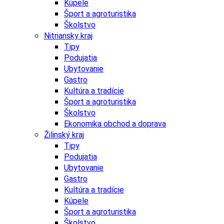
Kúpele
Šport a agroturistika
Školstvo
Nitriansky kraj
Tipy
Podujatia
Ubytovanie
Gastro
Kultúra a tradície
Šport a agroturistika
Školstvo
Ekonomika obchod a doprava
Žilinský kraj
Tipy
Podujatia
Ubytovanie
Gastro
Kultúra a tradície
Kúpele
Šport a agroturistika
Školstvo