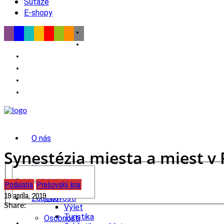
Súťaže
E-shopy
O nás
Synestézia miesta a miest v
Novinky
Podujatia
Prešovský kraj
wow
19 apríla, 2019
Tipy
Zaujímavosti
Share:
Výlet
Turistika
Osobnosti