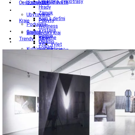
Cyklistika, cyklotrasy
U susedov vo svete
Cestovný ruch
Hrady
Zámok
Ubytovanie
Kam s deťmi
Pobyty
Kraje
Podujatia
Wellness
Výstava
Gastro
Bratislavský kraj
Galéria
Kaviarne
Tipy
Trendy
Divadlo
Víno
Výlet
Folklór
Kultúra a tradície
Turistika
Architektúra a dizajn
Festival
Kúpele a kúpeľníctvo
Cyklistika
Enviro
Médiá
Koncert
Šport a agroturistika
Hrady
Konferencie
Školstvo
Podujatia
Kongres
Tlačové správy
Ekonomika obchod a doprava
Výstava
Technológie
Videá
Súťaže
Galéria
Zdravý životný štýl
Divadlo
Festival
E-shopy
Koncert
Ubytovanie
Gastro
Kaviarne
Víno
Kultúra a tradície
Šport a agroturistika