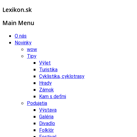
Lexikon.sk
Main Menu
O nás
Novinky
wow
Tipy
Výlet
Turistika
Cyklistika, cyklotrasy
Hrady
Zámok
Kam s deťmi
Podujatia
Výstava
Galéria
Divadlo
Folklór
Festival