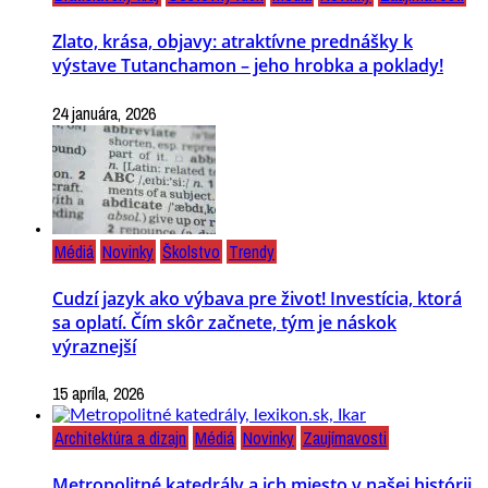
Zlato, krása, objavy: atraktívne prednášky k
výstave Tutanchamon – jeho hrobka a poklady!
24 januára, 2026
Médiá
Novinky
Školstvo
Trendy
Cudzí jazyk ako výbava pre život! Investícia, ktorá
sa oplatí. Čím skôr začnete, tým je náskok
výraznejší
15 apríla, 2026
Architektúra a dizajn
Médiá
Novinky
Zaujímavosti
Metropolitné katedrály a ich miesto v našej histórii