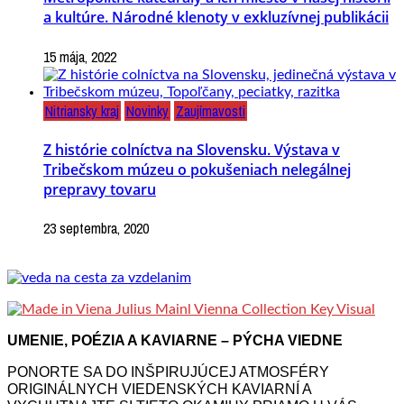
a kultúre. Národné klenoty v exkluzívnej publikácii
15 mája, 2022
Nitriansky kraj
Novinky
Zaujímavosti
Z histórie colníctva na Slovensku. Výstava v
Tribečskom múzeu o pokušeniach nelegálnej
prepravy tovaru
23 septembra, 2020
UMENIE, POÉZIA A KAVIARNE – PÝCHA VIEDNE
PONORTE SA DO INŠPIRUJÚCEJ ATMOSFÉRY
ORIGINÁLNYCH VIEDENSKÝCH KAVIARNÍ A