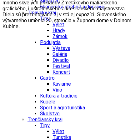
Školstvo
mnoho
skvelých príkladov Zmetákovho maliarskeho,
Ekonomika obchod a doprava
grafického, ilustrátorského a kresliarskeho majstrovstva.
Trnavský kraj
Diela sú prezentované aj v stálej expozícii Slovenského
Tipy
výtvarného umenia 20. storočia v Župnom dome v Dolnom
Výlet
Kubíne.
Hrady
Zámok
Podujatia
Výstava
Galéria
Divadlo
Festival
Koncert
Gastro
Kaviarne
Víno
Kultúra a tradície
Kúpele
Šport a agroturistika
Školstvo
Trenčiansky kraj
Tipy
Výlet
Turistika