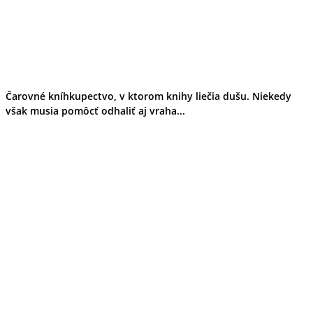
Čarovné kníhkupectvo, v ktorom knihy liečia dušu. Niekedy
však musia pomôcť odhaliť aj vraha...