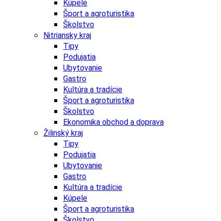
Kúpele
Šport a agroturistika
Školstvo
Nitriansky kraj
Tipy
Podujatia
Ubytovanie
Gastro
Kultúra a tradície
Šport a agroturistika
Školstvo
Ekonomika obchod a doprava
Žilinský kraj
Tipy
Podujatia
Ubytovanie
Gastro
Kultúra a tradície
Kúpele
Šport a agroturistika
Školstvo