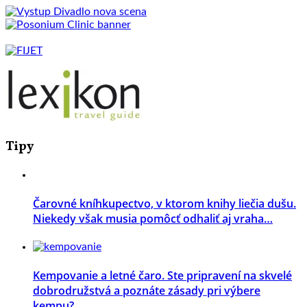
Tipy
Čarovné kníhkupectvo, v ktorom knihy liečia dušu.
Niekedy však musia pomôcť odhaliť aj vraha…
Kempovanie a letné čaro. Ste pripravení na skvelé
dobrodružstvá a poznáte zásady pri výbere
kempu?