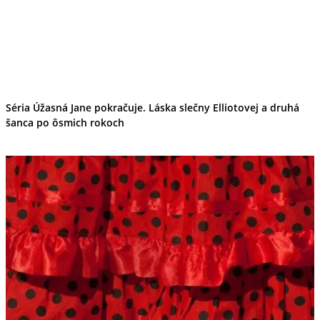
Ekonomika obchod a doprava
Košický kraj
Tipy
Výlet
Turistika
Cyklistika
Hrady
Podujatia
Séria Úžasná Jane pokračuje. Láska slečny Elliotovej a druhá
Výstava
šanca po ôsmich rokoch
Galéria
Divadlo
Folklór
Fašiangy
Ubytovanie
Pobyty
Gastro
Kaviarne
Víno
Kultúra a tradície
Šport a agroturistika
Školstvo
Ekonomika obchod a doprava
Prešovský kraj