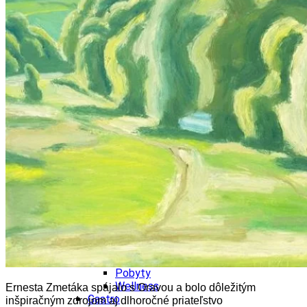
Wellness
Gastro
Víno
Kultúra a tradície
Šport a agroturistika
Školstvo
Ekonomika obchod a doprava
Žilinský kraj
Tipy
Výlet
Turistika
Cyklistika
Hrady
Podujatia
Výstava
Galéria
Festival
Folklór
Koncert
Ubytovanie
Pobyty
Wellness
Ernesta Zmetáka spájalo s Oravou a bolo dôležitým
Gastro
inšpiračným zdrojom aj dlhoročné priateľstvo