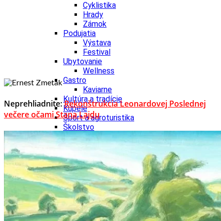
Cyklistika
Hrady
Zámok
Podujatia
Výstava
Festival
Ubytovanie
Wellness
Gastro
Kaviarne
Kultúra a tradície
Neprehliadnite:
Rekonštrukcia Leonardovej Poslednej
Kúpele
večere očami Stana Lajdu
Šport a agroturistika
Školstvo
Nitriansky kraj
Tipy
Výlet
Turistika
Hrady
Podujatia
Výstava
Festival
Divadlo
Ubytovanie