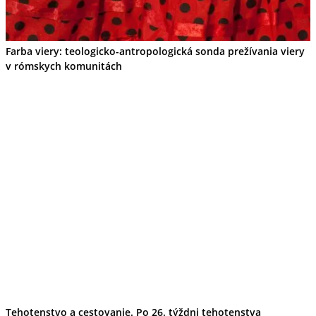
Tipy
Výlet
Turistika
Cyklistika
Farba viery: teologicko-antropologická sonda prežívania viery
Hrady
v rómskych komunitách
Podujatia
Výstava
Galéria
Folklór
Ubytovanie
Pobyty
Wellness
Gastro
Kaviarne
Kultúra a tradície
Kúpele
Šport a agroturistika
Školstvo
Ekonomika obchod a doprava
Tehotenstvo a cestovanie. Po 26. týždni tehotenstva