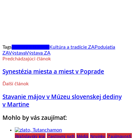
Tags
Kultúra a tradície
Kultúra a tradície ZA
Podujatia
ZA
Výstava
Výstava ZA
Predchádzajúci článok
Synestézia miesta a miest v Poprade
Ďalší článok
Stavanie májov v Múzeu slovenskej dediny
v Martine
Mohlo by vás zaujímať:
Bratislavský kraj
Cestovný ruch
Médiá
Novinky
Zaujímavosti