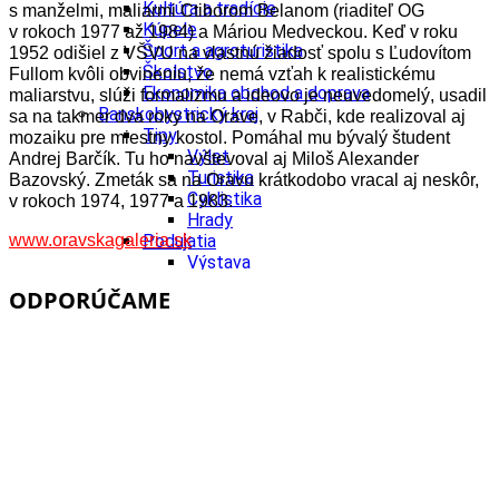
Kultúra a tradície
s manželmi, maliarmi Ctiborom Belanom (riaditeľ OG
Kúpele
v rokoch 1977 až 1984) a Máriou Medveckou. Keď v roku
Šport a agroturistika
1952 odišiel z VŠVU na vlastnú žiadosť spolu s Ľudovítom
Školstvo
Fullom kvôli obvineniu, že nemá vzťah k realistickému
Ekonomika obchod a doprava
maliarstvu, slúži formalizmu a ideovo je neuvedomelý, usadil
Banskobystrický kraj
sa na takmer dva roky na Orave, v Rabči, kde realizoval aj
Tipy
mozaiku pre miestny kostol. Pomáhal mu bývalý študent
Výlet
Andrej Barčík. Tu ho navštevoval aj Miloš Alexander
Turistika
Bazovský. Zmeták sa na Oravu krátkodobo vracal aj neskôr,
Cyklistika
v rokoch 1974, 1977 a 1983.
Hrady
www.oravskagaleria.sk
Podujatia
Výstava
Galéria
ODPORÚČAME
Festival
Folklór
Ubytovanie
Wellness
Gastro
Kaviarne
Kultúra a tradície
Kúpele
Šport a agroturistika
Školstvo