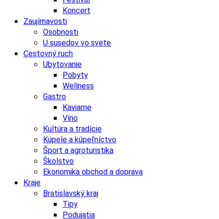
Koncert
Zaujímavosti
Osobnosti
U susedov vo svete
Cestovný ruch
Ubytovanie
Pobyty
Wellness
Gastro
Kaviarne
Víno
Kultúra a tradície
Kúpele a kúpeľníctvo
Šport a agroturistika
Školstvo
Ekonomika obchod a doprava
Kraje
Bratislavský kraj
Tipy
Podujatia