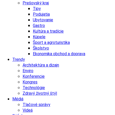
Prešovský kraj
Tipy
Podujatia
Ubytovanie
Gastro
Kultúra a tradície
Kúpele
Šport a agroturistika
Školstvo
Ekonomika obchod a doprava
Trendy
Architektúra a dizajn
Enviro
Konferencie
Kongres
Technológie
Zdravý životný štýl
Médiá
Tlačové správy
Videá