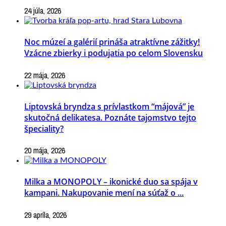
24 júla, 2026
Noc múzeí a galérií prináša atraktívne zážitky!
Vzácne zbierky i podujatia po celom Slovensku
22 mája, 2026
Liptovská bryndza s prívlastkom “májová” je
skutočná delikatesa. Poznáte tajomstvo tejto
špeciality?
20 mája, 2026
Milka a MONOPOLY – ikonické duo sa spája v
kampani. Nakupovanie mení na súťaž o ...
29 apríla, 2026