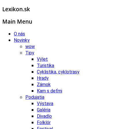
Lexikon.sk
Main Menu
O nás
Novinky
wow
Tipy
Výlet
Turistika
Cyklistika, cyklotrasy
Hrady
Zámok
Kam s deťmi
Podujatia
Výstava
Galéria
Divadlo
Folklór
Festival