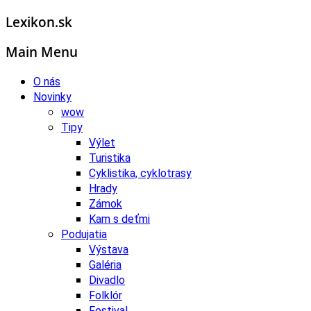
Lexikon.sk
Main Menu
O nás
Novinky
wow
Tipy
Výlet
Turistika
Cyklistika, cyklotrasy
Hrady
Zámok
Kam s deťmi
Podujatia
Výstava
Galéria
Divadlo
Folklór
Festival