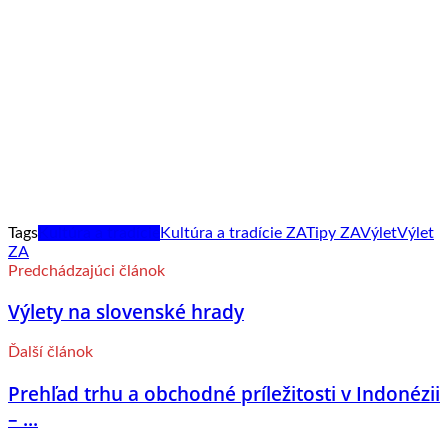
Tags
Kultúra a tradície
Kultúra a tradície ZA
Tipy ZA
Výlet
Výlet
ZA
Predchádzajúci článok
Výlety na slovenské hrady
Ďalší článok
Prehľad trhu a obchodné príležitosti v Indonézii
– ...