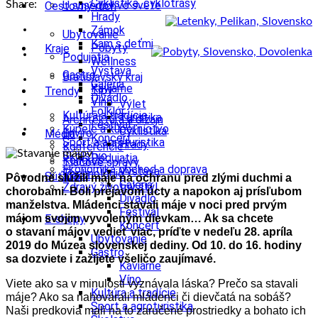
Cyklistika, cyklotrasy
Share:
U susedov vo svete
Cestovný ruch
Hrady
Zámok
Ubytovanie
Kam s deťmi
Pobyty
Kraje
Podujatia
Wellness
Výstava
Gastro
Bratislavský kraj
Galéria
Kaviarne
Tipy
Trendy
Divadlo
Víno
Výlet
Folklór
Kultúra a tradície
Turistika
Architektúra a dizajn
Festival
Kúpele a kúpeľníctvo
Cyklistika
Enviro
Médiá
Koncert
Šport a agroturistika
Hrady
Konferencie
Školstvo
Podujatia
Kongres
Tlačové správy
Ekonomika obchod a doprava
Výstava
Technológie
Videá
Súťaže
Pôvodne slúžili máje na ochranu pred zlými duchmi a
Galéria
Zdravý životný štýl
chorobami. Boli prejavom úcty a napokon aj prísľubom
Divadlo
manželstva. Mládenci stavali máje v noci pred prvým
Festival
májom svojim vyvoleným dievkam…
Ak sa chcete
E-shopy
Koncert
o stavaní májov vedieť viac, príďte v nedeľu 28. apríla
Ubytovanie
2019 do Múzea slovenskej dediny. Od 10. do 16. hodiny
Gastro
sa dozviete i zažijete všeličo zaujímavé.
Kaviarne
Víno
Viete ako sa v minulosti vyznávala láska? Prečo sa stavali
Kultúra a tradície
máje? Ako sa nahovárali mládenci či dievčatá na sobáš?
Šport a agroturistika
Naši predkovia mali na to zaručené prostriedky a bohato ich