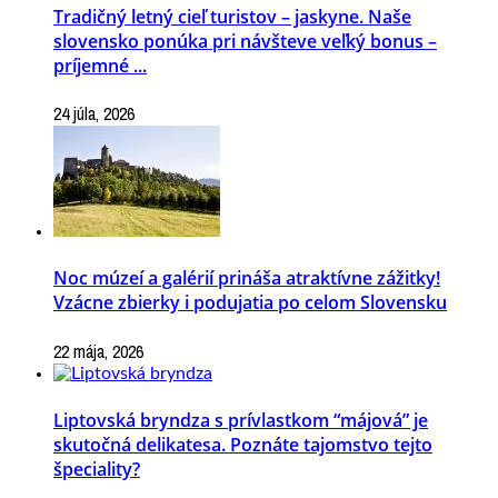
Tradičný letný cieľ turistov – jaskyne. Naše
slovensko ponúka pri návšteve veľký bonus –
príjemné ...
24 júla, 2026
Noc múzeí a galérií prináša atraktívne zážitky!
Vzácne zbierky i podujatia po celom Slovensku
22 mája, 2026
Liptovská bryndza s prívlastkom “májová” je
skutočná delikatesa. Poznáte tajomstvo tejto
špeciality?