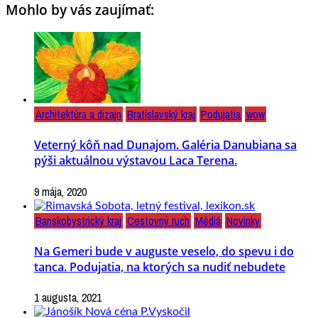
Mohlo by vás zaujímať:
Architektúra a dizajn
Bratislavský kraj
Podujatia
wow
Veterný kôň nad Dunajom. Galéria Danubiana sa
pýši aktuálnou výstavou Laca Terena.
9 mája, 2020
Banskobystrický kraj
Cestovný ruch
Médiá
Novinky
Na Gemeri bude v auguste veselo, do spevu i do
tanca. Podujatia, na ktorých sa nudiť nebudete
1 augusta, 2021