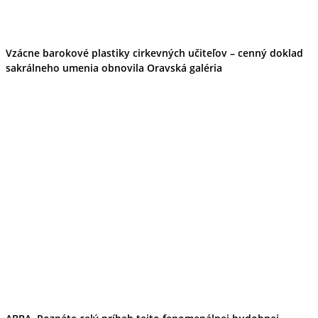
Tipy
Výlet
Turistika
Cyklistika
Vzácne barokové plastiky cirkevných učiteľov – cenný doklad
Hrady
sakrálneho umenia obnovila Oravská galéria
Podujatia
Výstava
Galéria
Folklór
Ubytovanie
Pobyty
Wellness
Gastro
Kaviarne
Kultúra a tradície
Kúpele
Šport a agroturistika
Školstvo
Ekonomika obchod a doprava