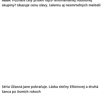
ABBA. Poznáte celý príbeh tejto fenomenálnej hudobnej
skupiny? Ukazuje cenu slávy, talentu aj nesmrteľných melódií
Séria Úžasná Jane pokračuje. Láska slečny Elliotovej a druhá
šanca po ôsmich rokoch