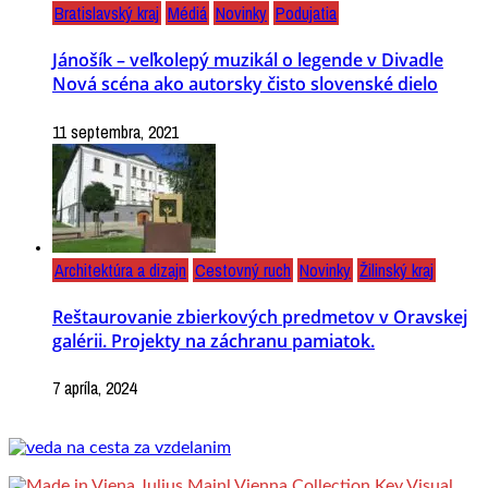
Bratislavský kraj
Médiá
Novinky
Podujatia
Jánošík – veľkolepý muzikál o legende v Divadle
Nová scéna ako autorsky čisto slovenské dielo
11 septembra, 2021
Architektúra a dizajn
Cestovný ruch
Novinky
Žilinský kraj
Reštaurovanie zbierkových predmetov v Oravskej
galérii. Projekty na záchranu pamiatok.
7 apríla, 2024