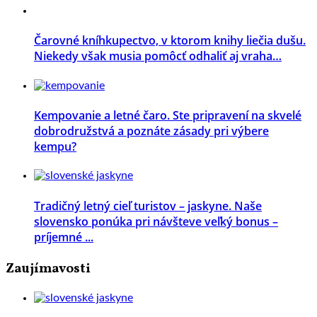
Čarovné kníhkupectvo, v ktorom knihy liečia dušu.
Niekedy však musia pomôcť odhaliť aj vraha…
Kempovanie a letné čaro. Ste pripravení na skvelé
dobrodružstvá a poznáte zásady pri výbere
kempu?
Tradičný letný cieľ turistov – jaskyne. Naše
slovensko ponúka pri návšteve veľký bonus –
príjemné ...
Zaujímavosti