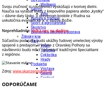
Wellness
Svoju zručnosť si návštevníci vyskúšajú v tvorivej dielni.
Gastro
Naučia sa vyrábať kvety z krepového papiera alebo „kystky“
Víno
– dávne dary lásky.
V drevenom kostole z Rudna sa
Kultúra a tradície
uskutočnia evanjelické a. v. služby Božie.
Šport a agroturistika
Školstvo
Neprehliadnite:
Veľká noc na dedine
Ekonomika obchod a doprava
Žilinský kraj
Súčasťou podujatia budú ukážky ľudovej umeleckej výroby
Tipy
spojené s predajom. V krčme z Oravskej Polhory sa
Výlet
návštevníci budú môcť občerstviť tradičnými špecialitami
Turistika
z regiónov.
Cyklistika
Hrady
Podujatia
Výstava
Zdroj:
www.skanzenmartin.sk
Galéria
Festival
Folklór
ODPORÚČAME
Koncert
Ubytovanie
Pobyty
Wellness
Gastro