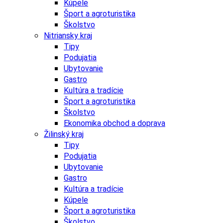
Kúpele
Šport a agroturistika
Školstvo
Nitriansky kraj
Tipy
Podujatia
Ubytovanie
Gastro
Kultúra a tradície
Šport a agroturistika
Školstvo
Ekonomika obchod a doprava
Žilinský kraj
Tipy
Podujatia
Ubytovanie
Gastro
Kultúra a tradície
Kúpele
Šport a agroturistika
Školstvo