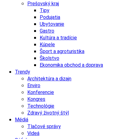
Prešovský kraj
Tipy
Podujatia
Ubytovanie
Gastro
Kultúra a tradície
Kúpele
Šport a agroturistika
Školstvo
Ekonomika obchod a doprava
Trendy
Architektúra a dizajn
Enviro
Konferencie
Kongres
Technológie
Zdravý životný štýl
Médiá
Tlačové správy
Videá