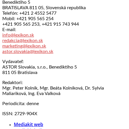
Benediktiho 5
BRATISLAVA 811 05, Slovenská republika
Telefón: +421 2 4552 5477
Mobil: +421 905 565 254
+421 905 565 253, +421 915 743 944
E-mail:
info@lexikon.sk
redakcia@lexikon.sk
marketing@lexikon.sk
astor.slovakia@lexikon.sk
Vydavateľ:
ASTOR Slovakia, s.r.o., Benediktiho 5
811 05 Bratislava
Redaktori:
Mgr. Peter Kolník, Mgr. Beáta Kolníková, Dr. Sylvia
Maliariková, Ing. Eva Valková
Periodicita: denne
ISSN: 2729-904X
Mediakit web