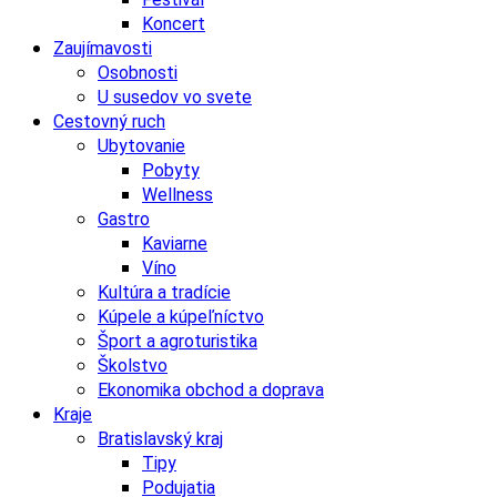
Koncert
Zaujímavosti
Osobnosti
U susedov vo svete
Cestovný ruch
Ubytovanie
Pobyty
Wellness
Gastro
Kaviarne
Víno
Kultúra a tradície
Kúpele a kúpeľníctvo
Šport a agroturistika
Školstvo
Ekonomika obchod a doprava
Kraje
Bratislavský kraj
Tipy
Podujatia