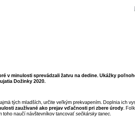
oré v minulosti sprevádzali žatvu na dedine. Ukážky poľno
jatia Dožinky 2020.
jmä tých mladších, určite veľkým prekvapením. Doplnia ich vy
inulosti zaužívané ako prejav vďačnosti pri zbere úrody
. Fol
 toho naučí návštevníkov tancovať
sečkársky tanec.