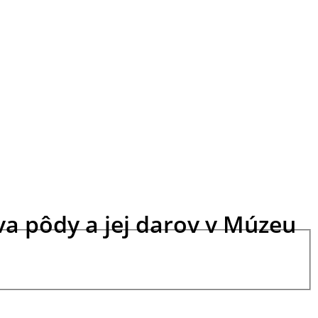
va pôdy a jej darov v Múzeu