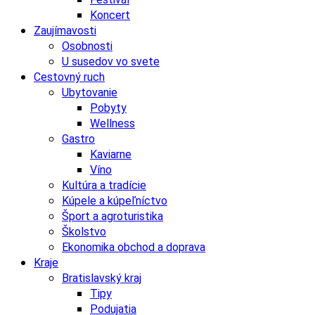
Koncert
Zaujímavosti
Osobnosti
U susedov vo svete
Cestovný ruch
Ubytovanie
Pobyty
Wellness
Gastro
Kaviarne
Víno
Kultúra a tradície
Kúpele a kúpeľníctvo
Šport a agroturistika
Školstvo
Ekonomika obchod a doprava
Kraje
Bratislavský kraj
Tipy
Podujatia