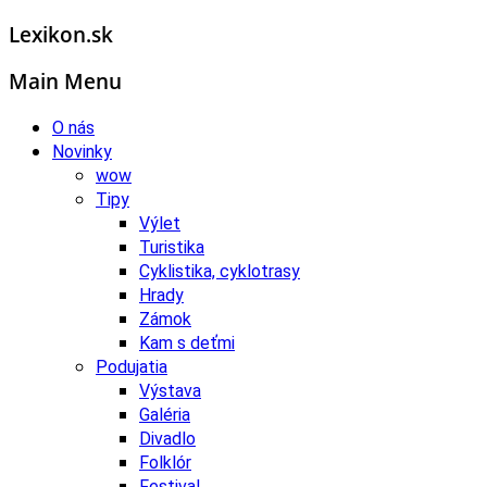
Lexikon.sk
Main Menu
O nás
Novinky
wow
Tipy
Výlet
Turistika
Cyklistika, cyklotrasy
Hrady
Zámok
Kam s deťmi
Podujatia
Výstava
Galéria
Divadlo
Folklór
Festival