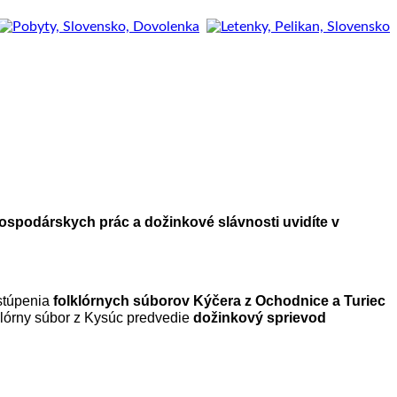
hospodárskych prác a dožinkové slávnosti uvidíte v
stúpenia
folklórnych súborov Kýčera z Ochodnice a Turiec
klórny súbor z Kysúc predvedie
dožinkový sprievod