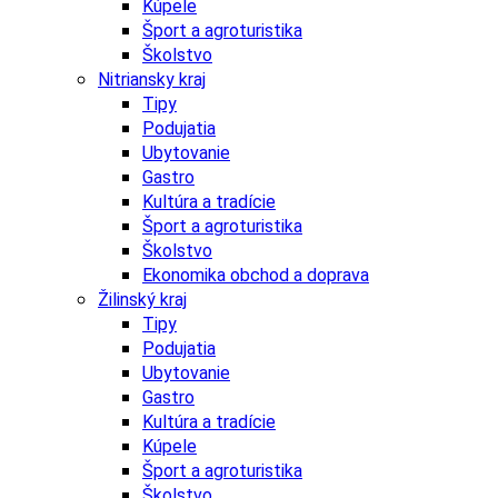
Kúpele
Šport a agroturistika
Školstvo
Nitriansky kraj
Tipy
Podujatia
Ubytovanie
Gastro
Kultúra a tradície
Šport a agroturistika
Školstvo
Ekonomika obchod a doprava
Žilinský kraj
Tipy
Podujatia
Ubytovanie
Gastro
Kultúra a tradície
Kúpele
Šport a agroturistika
Školstvo