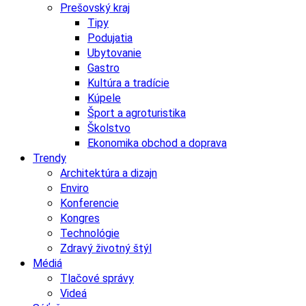
Prešovský kraj
Tipy
Podujatia
Ubytovanie
Gastro
Kultúra a tradície
Kúpele
Šport a agroturistika
Školstvo
Ekonomika obchod a doprava
Trendy
Architektúra a dizajn
Enviro
Konferencie
Kongres
Technológie
Zdravý životný štýl
Médiá
Tlačové správy
Videá