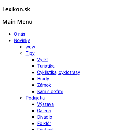
Lexikon.sk
Main Menu
O nás
Novinky
wow
Tipy
Výlet
Turistika
Cyklistika, cyklotrasy
Hrady
Zámok
Kam s deťmi
Podujatia
Výstava
Galéria
Divadlo
Folklór
Festival