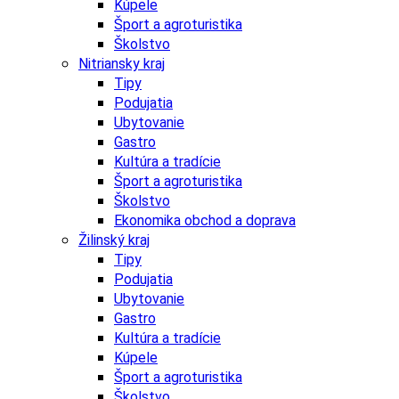
Kúpele
Šport a agroturistika
Školstvo
Nitriansky kraj
Tipy
Podujatia
Ubytovanie
Gastro
Kultúra a tradície
Šport a agroturistika
Školstvo
Ekonomika obchod a doprava
Žilinský kraj
Tipy
Podujatia
Ubytovanie
Gastro
Kultúra a tradície
Kúpele
Šport a agroturistika
Školstvo