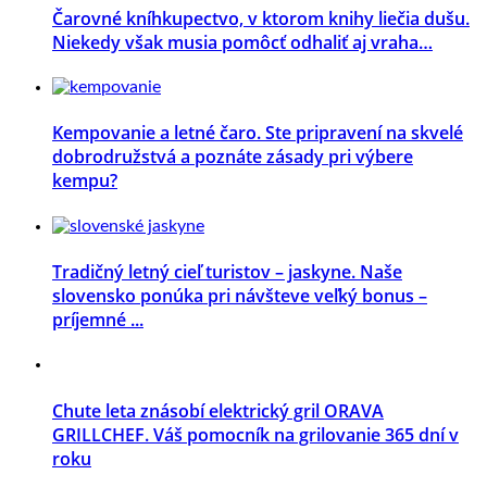
Čarovné kníhkupectvo, v ktorom knihy liečia dušu.
Niekedy však musia pomôcť odhaliť aj vraha…
Kempovanie a letné čaro. Ste pripravení na skvelé
dobrodružstvá a poznáte zásady pri výbere
kempu?
Tradičný letný cieľ turistov – jaskyne. Naše
slovensko ponúka pri návšteve veľký bonus –
príjemné ...
Chute leta znásobí elektrický gril ORAVA
GRILLCHEF. Váš pomocník na grilovanie 365 dní v
roku