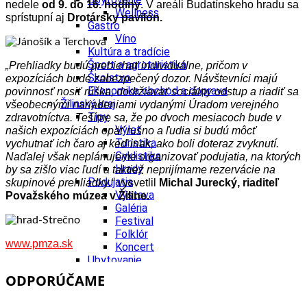
nedele
od 9. do 16. hodiny
. V areáli Budatínskeho hradu sa
Wellness
sprístupní aj
Drotársky pavilón.
Gastro
Víno
Kultúra a tradície
Šport a agroturistika
„Prehliadky budú prebiehať individuálne, pričom v
Školstvo
expozíciách bude zabezpečený dozor. Návštevníci majú
Ekonomika obchod a doprava
povinnosť nosiť rúška, dodržiavať sociálny odstup a riadiť sa
Žilinský kraj
všeobecnými nariadeniami vydanými Úradom verejného
Tipy
zdravotníctva. Tešíme sa, že po dvoch mesiacoch bude v
Výlet
našich expozíciách opäť rušno a ľudia si budú môcť
Turistika
vychutnať ich čaro aj keď inak, ako boli doteraz zvyknutí.
Cyklistika
Naďalej však neplánujeme organizovať podujatia, na ktorých
Hrady
by sa zišlo viac ľudí a taktiež neprijímame rezervácie na
Podujatia
skupinové prehliadky.“
vysvetlil
Michal Jurecký, riaditeľ
Výstava
Považského múzea v Žiline.
Galéria
Festival
Folklór
www.pmza.sk
Koncert
Ubytovanie
Pobyty
ODPORÚČAME
Wellness
Gastro