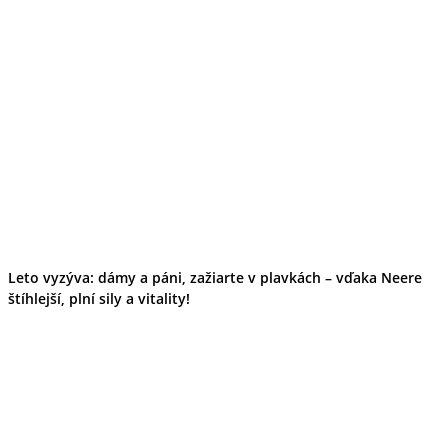
Leto vyzýva: dámy a páni, zažiarte v plavkách – vďaka Neere
štíhlejší, plní sily a vitality!