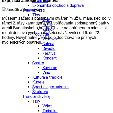
Školstvo
expozícia Jánošík a Terchová.
Ekonomika obchod a doprava
Trnavský kraj
Tipy
Múzeum začalo s postupným otváraním už 6. mája, keď bol v
Výlet
rámci 2. fázy karanténneho uvoľňovania sprístupnený park v
Hrady
areáli Budatínskeho hradu. Chvíle na obľúbenom mieste si
Zámok
mohli doslova vychutnať všetci návštevníci od 6. do 22.
Podujatia
hodiny. Nevyhnutné však bolo dodržiavanie prísnych
Výstava
hygienických opatrení.
Galéria
Divadlo
Festival
Koncert
Gastro
Kaviarne
Víno
Kultúra a tradície
Kúpele
Šport a agroturistika
Školstvo
Trenčiansky kraj
Tipy
Výlet
Turistika