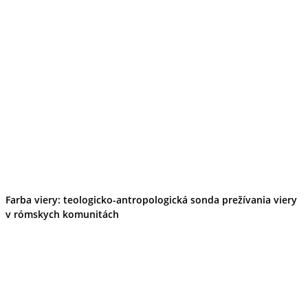
Kultúra a tradície
Kúpele
Šport a agroturistika
Školstvo
Ekonomika obchod a doprava
Banskobystrický kraj
Tipy
Výlet
Turistika
Cyklistika
Hrady
Podujatia
Výstava
Galéria
Festival
Farba viery: teologicko-antropologická sonda prežívania viery
Folklór
Ubytovanie
v rómskych komunitách
Wellness
Gastro
Kaviarne
Kultúra a tradície
Kúpele
Šport a agroturistika
Školstvo