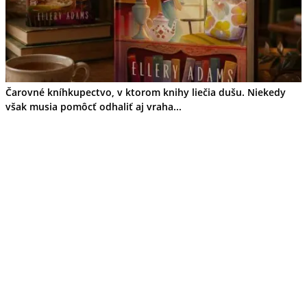
Tipy
Výlet
Turistika
Cyklistika
Hrady
Podujatia
Výstava
Čarovné kníhkupectvo, v ktorom knihy liečia dušu. Niekedy
Galéria
však musia pomôcť odhaliť aj vraha...
Folklór
Ubytovanie
Pobyty
Wellness
Gastro
Kaviarne
Kultúra a tradície
Kúpele
Šport a agroturistika
Školstvo
Ekonomika obchod a doprava