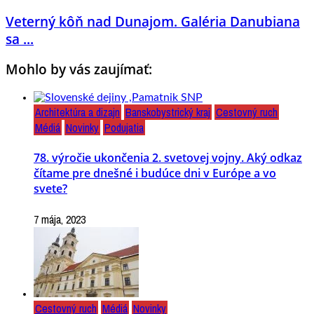
Veterný kôň nad Dunajom. Galéria Danubiana
sa ...
Mohlo by vás zaujímať:
Architektúra a dizajn
Banskobystrický kraj
Cestovný ruch
Médiá
Novinky
Podujatia
78. výročie ukončenia 2. svetovej vojny. Aký odkaz
čítame pre dnešné i budúce dni v Európe a vo
svete?
7 mája, 2023
Cestovný ruch
Médiá
Novinky