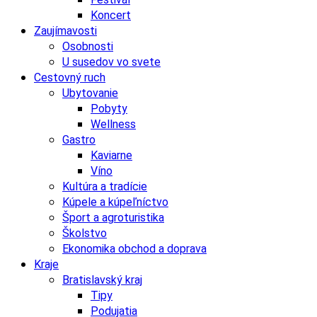
Koncert
Zaujímavosti
Osobnosti
U susedov vo svete
Cestovný ruch
Ubytovanie
Pobyty
Wellness
Gastro
Kaviarne
Víno
Kultúra a tradície
Kúpele a kúpeľníctvo
Šport a agroturistika
Školstvo
Ekonomika obchod a doprava
Kraje
Bratislavský kraj
Tipy
Podujatia