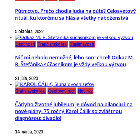
Pútnictvo. Prečo chodia ľudia na púte? Celosvetový
rituál, ku ktorému sa hlásia všetky náboženstvá
5 októbra, 2022
Osobnosti
Trenčiansky kraj
Zaujímavosti
Nič mi nebolo nemožné, lebo som chcel! Odkaz M.
R. Štefánika súčasníkom je vždy veľkou výzvou
21 júla, 2020
Bratislavský kraj
Cestovný ruch
Novinky
Čárlyho životné jubileum je dôvod na bilanciu i na
nové plány. 75 ročný Karol Čálik so zvláštnou
diagnózou: divadlo!
14 marca, 2020