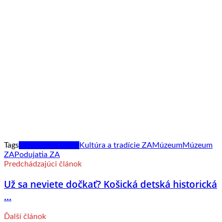
Tags
Kultúra a tradície
Kultúra a tradície ZA
Múzeum
Múzeum
ZA
Podujatia ZA
Predchádzajúci článok
Už sa neviete dočkať? Košická detská historická
...
Ďalší článok