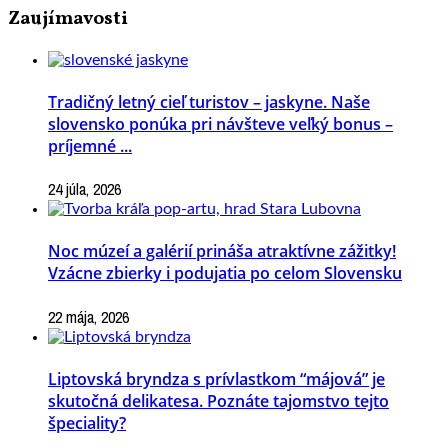
Zaujímavosti
Tradičný letný cieľ turistov – jaskyne. Naše
slovensko ponúka pri návšteve veľký bonus –
príjemné ...
24 júla, 2026
Noc múzeí a galérií prináša atraktívne zážitky!
Vzácne zbierky i podujatia po celom Slovensku
22 mája, 2026
Liptovská bryndza s prívlastkom “májová” je
skutočná delikatesa. Poznáte tajomstvo tejto
špeciality?