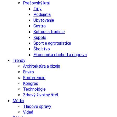
Prešovský kraj
Tipy
Podujatia
Ubytovanie
Gastro
Kultúra a tradície
Kúpele
Šport a agroturistika
Školstvo
Ekonomika obchod a doprava
Trendy
Architektúra a dizajn
Enviro
Konferencie
Kongres
Technológie
Zdravý životný štýl
Médiá
Tlačové správy
Videá