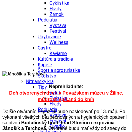
Cyklistika
Hrady
Zámok
Podujatia
Výstava
Festival
Ubytovanie
Wellness
Gastro
Kaviarne
Kultúra a tradície
Kúpele
Šport a agroturistika
Školstvo
Nitriansky kraj
Neprehliadnite:
Tipy
Výlet
Deň otvorených dverí v Považskom múzeu v Žiline,
Turistika
múdrosť vpísaná do kníh
Hrady
Podujatia
Ďalšie otváranie expozícií bude nasledovať po 13. máji. Po
Výstava
vykonaní všetkých bezpečnostných a hygienických opatrení
Festival
sa otvorí
Budatínsky hrad, hrad Strečno i expozícia
Divadlo
Jánošík a Terchová
. Otvorené budú mať vždy od stredy do
Ubytovanie