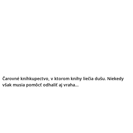
Čarovné kníhkupectvo, v ktorom knihy liečia dušu. Niekedy
však musia pomôcť odhaliť aj vraha...