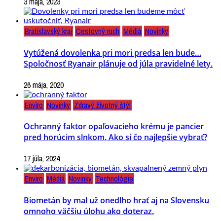
3 mája, 2023
Bratislavský kraj
Cestovný ruch
Médiá
Novinky
Vytúžená dovolenka pri mori predsa len bude…
Spoločnosť Ryanair plánuje od júla pravidelné lety.
26 mája, 2020
Enviro
Novinky
Zdravý životný štýl
Ochranný faktor opaľovacieho krému je pancier
pred horúcim slnkom. Ako si čo najlepšie vybrať?
17 júla, 2024
Enviro
Médiá
Novinky
Technológie
Biometán by mal už onedlho hrať aj na Slovensku
omnoho väčšiu úlohu ako doteraz.