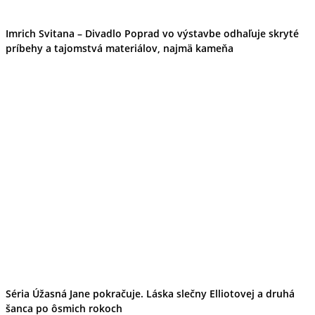
Tipy
Výlet
Turistika
Imrich Svitana – Divadlo Poprad vo výstavbe odhaľuje skryté
Cyklistika
príbehy a tajomstvá materiálov, najmä kameňa
Hrady
Podujatia
Výstava
Galéria
Folklór
Ubytovanie
Pobyty
Wellness
Gastro
Kaviarne
Kultúra a tradície
Kúpele
Šport a agroturistika
Školstvo
Ekonomika obchod a doprava
Séria Úžasná Jane pokračuje. Láska slečny Elliotovej a druhá
šanca po ôsmich rokoch