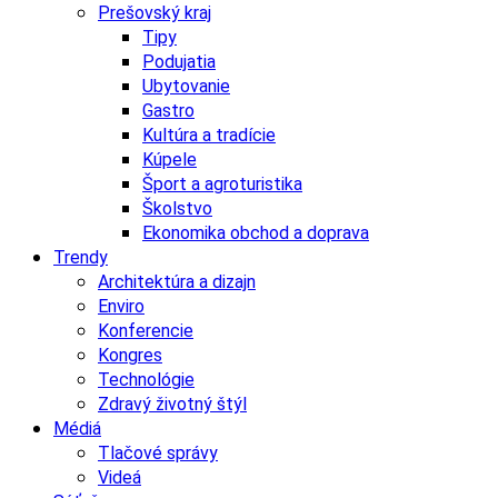
Prešovský kraj
Tipy
Podujatia
Ubytovanie
Gastro
Kultúra a tradície
Kúpele
Šport a agroturistika
Školstvo
Ekonomika obchod a doprava
Trendy
Architektúra a dizajn
Enviro
Konferencie
Kongres
Technológie
Zdravý životný štýl
Médiá
Tlačové správy
Videá