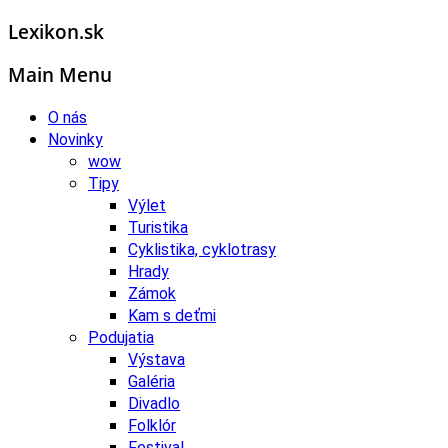
Lexikon.sk
Main Menu
O nás
Novinky
wow
Tipy
Výlet
Turistika
Cyklistika, cyklotrasy
Hrady
Zámok
Kam s deťmi
Podujatia
Výstava
Galéria
Divadlo
Folklór
Festival