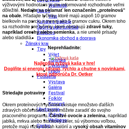
výživovými hodnotami je pre informované rozhodnutie veľmi
Wellness
dôležité.
Nedajte sa oklamať len označením „proteínová“
Gastro
na obale.
Hľadajte tyčinky, ktoré majú aspoň 10 gramov
Víno
bielkovín na porciu a menej ako 5 gramov cukru. Okrem toho
Kultúra a tradície
sa rozhodnite pre tyčinky, ktoré obsahujú
zdravé tuky,
Šport a agroturistika
napríklad orechy alebo semienka
, a nie umelé prísady
Školstvo
alebo sladidlá.
Ekonomika obchod a doprava
Žilinský kraj
Neprehliadnite:
Tipy
Výlet
Turistika
Najlepšia ryžová kaša v hre!
Cyklistika
Doplňte si energiu zdravo, rýchlo a chutne s novinkami,
Hrady
ktoré odporúča Dr. Oetker
Podujatia
Výstava
Galéria
Festival
Striedajte potraviny
Folklór
Koncert
Okrem proteínových tyčiniek existuje množstvo ďalších
Ubytovanie
zdravých občerstvení, ktoré môžete zaradiť do svojho
Pobyty
pracovného programu.
Čerstvé ovocie a zelenina
, napríklad
Wellness
jablká, mrkva alebo stonkový zeler, sú výbornou voľbou,
Gastro
pretože majú nízky obsah kalórií a v
ysoký obsah vitamínov