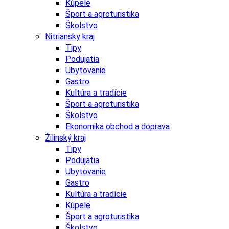
Kúpele
Šport a agroturistika
Školstvo
Nitriansky kraj
Tipy
Podujatia
Ubytovanie
Gastro
Kultúra a tradície
Šport a agroturistika
Školstvo
Ekonomika obchod a doprava
Žilinský kraj
Tipy
Podujatia
Ubytovanie
Gastro
Kultúra a tradície
Kúpele
Šport a agroturistika
Školstvo