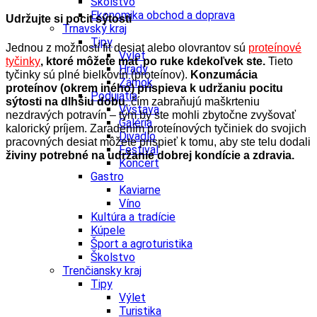
Školstvo
Ekonomika obchod a doprava
Udržujte si pocit sýtosti
Trnavský kraj
Tipy
Jednou z možností fit desiat alebo olovrantov sú
proteínové
Výlet
tyčinky
, ktoré môžete mať po ruke kdekoľvek ste.
Tieto
Hrady
tyčinky sú plné bielkovín (proteínov).
Konzumácia
Zámok
proteínov (okrem iného) prispieva k udržaniu pocitu
Podujatia
sýtosti na dlhšiu dobu
, čím zabraňujú maškrteniu
Výstava
nezdravých potravín – tým by ste mohli zbytočne zvyšovať
Galéria
kalorický príjem. Zaradením proteínových tyčiniek do svojich
Divadlo
pracovných desiat môžete prispieť k tomu, aby ste telu dodali
Festival
živiny potrebné na udržanie dobrej kondície a zdravia.
Koncert
Gastro
Kaviarne
Víno
Kultúra a tradície
Kúpele
Šport a agroturistika
Školstvo
Trenčiansky kraj
Tipy
Výlet
Turistika