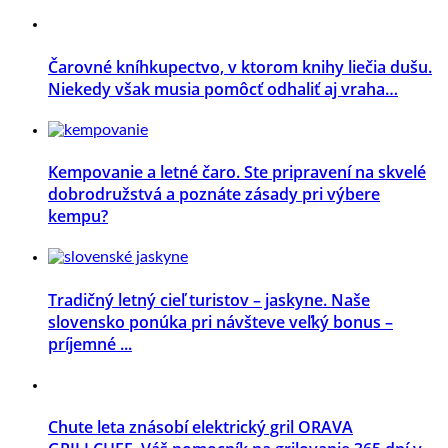
Čarovné kníhkupectvo, v ktorom knihy liečia dušu.
Niekedy však musia pomôcť odhaliť aj vraha…
Kempovanie a letné čaro. Ste pripravení na skvelé
dobrodružstvá a poznáte zásady pri výbere
kempu?
Tradičný letný cieľ turistov – jaskyne. Naše
slovensko ponúka pri návšteve veľký bonus –
príjemné ...
Chute leta znásobí elektrický gril ORAVA