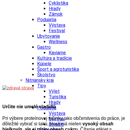
Cyklistika
Hrady
Zámok
Podujatia
Výstava
Festival
Ubytovanie
Wellness
Gastro
Kaviarne
Kultúra a tradície
Kúpele
Šport a agroturistika
Školstvo
Nitriansky kraj
Tipy
Výlet
Turistika
Hrady
Určite nie umelé sladidlá
Podujatia
Výstava
Pri výbere proteínovej tyčinky, ako občerstvenia do práce, je
Festival
dôležité vybrať si takú, ktorá má nielen
vysoký obsah
Divadlo
bielkovín, ale aj nízky obsah cukru
. Čítanie etikiet s
Ubytovanie