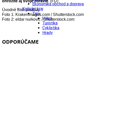
ohrozíte aj svoje zdravie
. (FU)
Ekonomika obchod a doprava
Košický kraj
Úvodné foto: pixabay
Tipy
Foto 1: Krakenimages.com / Shutterstock.com
Výlet
Foto 2: eldar nurkovic / Shutterstock.com
Turistika
Cyklistika
Hrady
Podujatia
ODPORÚČAME
Výstava
Galéria
Divadlo
Folklór
Fašiangy
Ubytovanie
Pobyty
Gastro
Kaviarne
Víno
Kultúra a tradície
Šport a agroturistika
Školstvo
Ekonomika obchod a doprava
Prešovský kraj