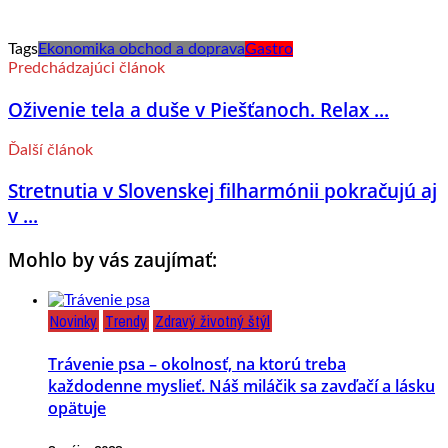
Tags
Ekonomika obchod a doprava
Gastro
Predchádzajúci článok
Oživenie tela a duše v Piešťanoch. Relax ...
Ďalší článok
Stretnutia v Slovenskej filharmónii pokračujú aj
v ...
Mohlo by vás zaujímať:
Novinky
Trendy
Zdravý životný štýl
Trávenie psa – okolnosť, na ktorú treba
každodenne myslieť. Náš miláčik sa zavďačí a lásku
opätuje