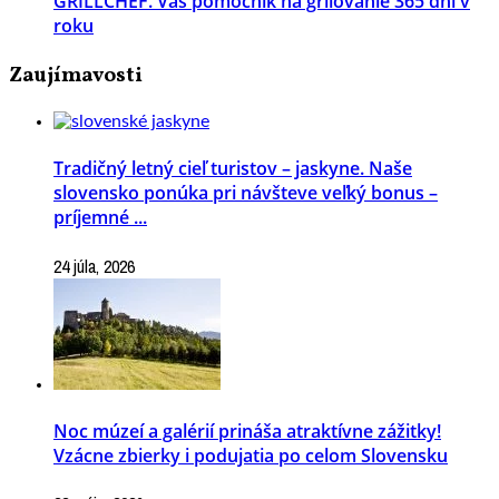
GRILLCHEF. Váš pomocník na grilovanie 365 dní v
roku
Zaujímavosti
Tradičný letný cieľ turistov – jaskyne. Naše
slovensko ponúka pri návšteve veľký bonus –
príjemné ...
24 júla, 2026
Noc múzeí a galérií prináša atraktívne zážitky!
Vzácne zbierky i podujatia po celom Slovensku