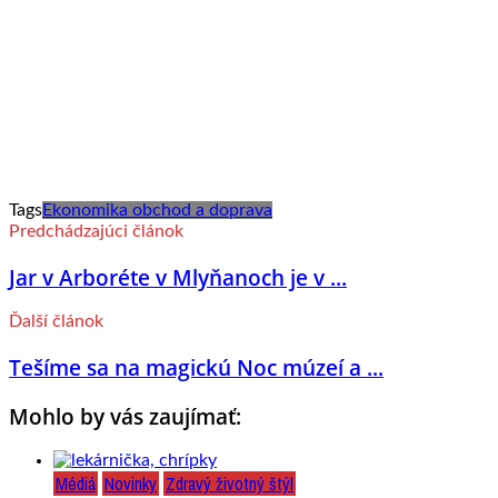
Tags
Ekonomika obchod a doprava
Predchádzajúci článok
Jar v Arboréte v Mlyňanoch je v ...
Ďalší článok
Tešíme sa na magickú Noc múzeí a ...
Mohlo by vás zaujímať:
Médiá
Novinky
Zdravý životný štýl