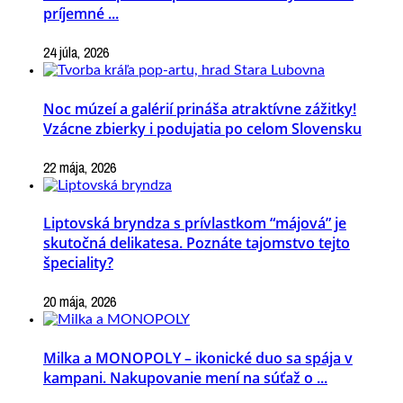
príjemné ...
24 júla, 2026
Noc múzeí a galérií prináša atraktívne zážitky!
Vzácne zbierky i podujatia po celom Slovensku
22 mája, 2026
Liptovská bryndza s prívlastkom “májová” je
skutočná delikatesa. Poznáte tajomstvo tejto
špeciality?
20 mája, 2026
Milka a MONOPOLY – ikonické duo sa spája v
kampani. Nakupovanie mení na súťaž o ...