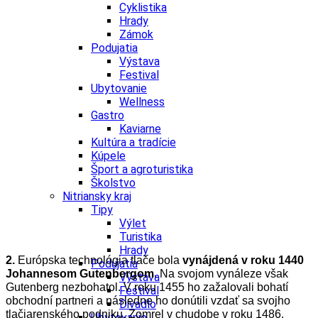
Cyklistika
Hrady
Zámok
Podujatia
Výstava
Festival
Ubytovanie
Wellness
Gastro
Kaviarne
Kultúra a tradície
Kúpele
Šport a agroturistika
Školstvo
Nitriansky kraj
Tipy
Výlet
Turistika
Hrady
2.
Európska technológia tlače bola
vynájdená v roku 1440
Podujatia
Johannesom Gutenbergom
. Na svojom vynáleze však
Výstava
Gutenberg nezbohatol. V roku 1455 ho zažalovali bohatí
Festival
obchodní partneri a následne ho donútili vzdať sa svojho
Divadlo
tlačiarenského podniku. Zomrel v chudobe v roku 1486.
Ubytovanie