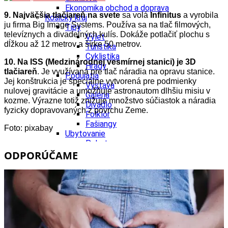
Ekonomika obchod a doprava
9.
N
ajväčšia tlačiareň na svete
sa volá
Infinitus
a vyrobila
Košický kraj
ju firma Big Image Systems. Používa sa na tlač filmových,
Tipy
televíznych a divadelných kulís. Dokáže potlačiť plochu s
Výlet
dĺžkou až 12 metrov a šírke 50 metrov.
Turistika
Cyklistika
10. Na ISS (Medzinárodnej vesmírnej stanici) je 3D
Hrady
tlačiareň
. Je využívaná pre tlač náradia na opravu stanice.
Podujatia
Jej konštrukcia je špeciálne vytvorená pre podmienky
Výstava
nulovej gravitácie a umožňuje astronautom dlhšiu misiu v
Galéria
kozme. Výrazne totiž znižuje množstvo súčiastok a náradia
Divadlo
fyzicky dopravovaných z povrchu Zeme.
Folklór
Fašiangy
Foto: pixabay
Ubytovanie
Pobyty
Gastro
ODPORÚČAME
Kaviarne
Víno
Kultúra a tradície
Šport a agroturistika
Školstvo
Ekonomika obchod a doprava
Prešovský kraj