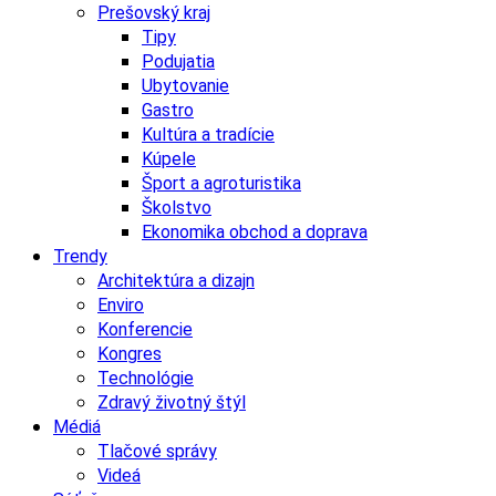
Prešovský kraj
Tipy
Podujatia
Ubytovanie
Gastro
Kultúra a tradície
Kúpele
Šport a agroturistika
Školstvo
Ekonomika obchod a doprava
Trendy
Architektúra a dizajn
Enviro
Konferencie
Kongres
Technológie
Zdravý životný štýl
Médiá
Tlačové správy
Videá