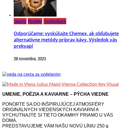
Gastro
Novinky
Technológie
Odporúčame: vyskúšajte Chemex, ak obľubujete
alternatívne metódy príprav kávy. Výsledok vás
prekvapí
28 novembra, 2023
UMENIE, POÉZIA A KAVIARNE – PÝCHA VIEDNE
PONORTE SA DO INŠPIRUJÚCEJ ATMOSFÉRY
ORIGINÁLNYCH VIEDENSKÝCH KAVIARNÍ A
VYCHUTNAJTE SI TIETO OKAMIHY PRIAMO U VÁS
DOMA.
PREDSTAVUJEME VÁM NAŠU NOVÚ LÍNIU 250 g