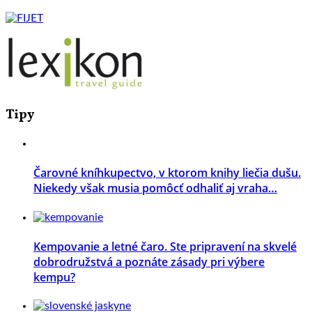
Tipy
Čarovné kníhkupectvo, v ktorom knihy liečia dušu.
Niekedy však musia pomôcť odhaliť aj vraha…
Kempovanie a letné čaro. Ste pripravení na skvelé
dobrodružstvá a poznáte zásady pri výbere
kempu?