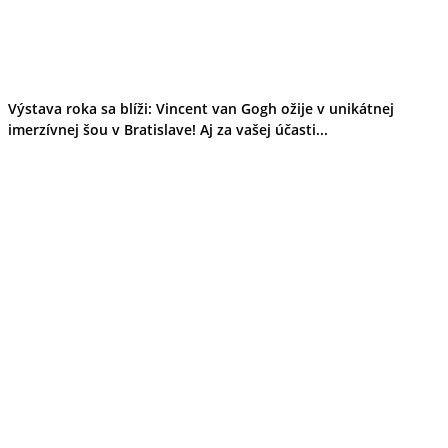
Výstava roka sa blíži: Vincent van Gogh ožije v unikátnej
imerzívnej šou v Bratislave! Aj za vašej účasti...