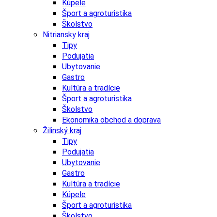
Kúpele
Šport a agroturistika
Školstvo
Nitriansky kraj
Tipy
Podujatia
Ubytovanie
Gastro
Kultúra a tradície
Šport a agroturistika
Školstvo
Ekonomika obchod a doprava
Žilinský kraj
Tipy
Podujatia
Ubytovanie
Gastro
Kultúra a tradície
Kúpele
Šport a agroturistika
Školstvo