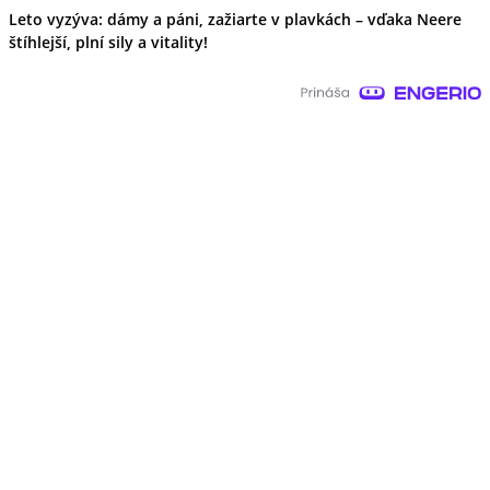
Leto vyzýva: dámy a páni, zažiarte v plavkách – vďaka Neere
štíhlejší, plní sily a vitality!