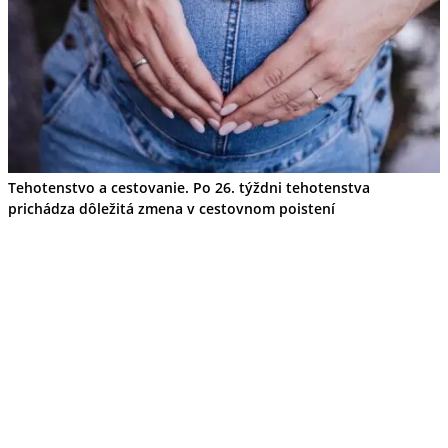
Tipy
Výlet
Turistika
Cyklistika
Hrady
Podujatia
Výstava
Galéria
Folklór
Ubytovanie
Tehotenstvo a cestovanie. Po 26. týždni tehotenstva
Pobyty
prichádza dôležitá zmena v cestovnom poistení
Wellness
Gastro
Kaviarne
Kultúra a tradície
Kúpele
Šport a agroturistika
Školstvo
Ekonomika obchod a doprava