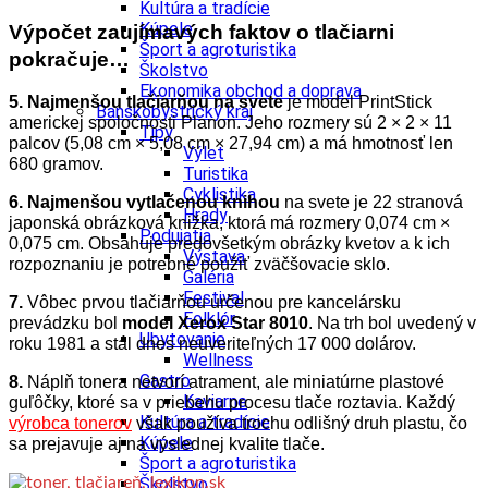
Kultúra a tradície
Kúpele
Výpočet zaujímavých faktov o tlačiarni
Šport a agroturistika
pokračuje…
Školstvo
Ekonomika obchod a doprava
5.
Najmenšou tlačiarňou na svete
je model PrintStick
Banskobystrický kraj
americkej spoločnosti Planon. Jeho rozmery sú 2 × 2 × 11
Tipy
palcov (5,08 cm × 5,08 cm × 27,94 cm) a má hmotnosť len
Výlet
680 gramov.
Turistika
Cyklistika
6.
Najmenšou vytlačenou knihou
na svete je 22 stranová
Hrady
japonská obrázková knižka, ktorá má rozmery 0,074 cm ×
Podujatia
0,075 cm. Obsahuje predovšetkým obrázky kvetov a k ich
Výstava
rozpoznaniu je potrebné použiť zväčšovacie sklo.
Galéria
Festival
7.
Vôbec prvou tlačiarňou určenou pre kancelársku
Folklór
prevádzku bol
model Xerox Star 8010
. Na trh bol uvedený v
Ubytovanie
roku 1981 a stál dnes neuveriteľných 17 000 dolárov.
Wellness
Gastro
8.
Náplň tonera netvorí atrament, ale miniatúrne plastové
Kaviarne
guľôčky, ktoré sa v priebehu procesu tlače roztavia. Každý
Kultúra a tradície
výrobca tonerov
však používa trochu odlišný druh plastu, čo
Kúpele
sa prejavuje aj na výslednej kvalite tlače.
Šport a agroturistika
Školstvo