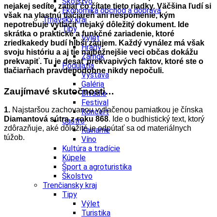
Školstvo
nejakej sedíte, zatiaľ čo čítate tieto riadky. Väčšina ľudí si
Ekonomika obchod a doprava
však na vlastnú tlačiareň ani nespomenie, kým
Trnavský kraj
nepotrebuje vytlačiť nejaký dôležitý dokument. Ide
Tipy
skrátka o praktické a funkčné zariadenie, ktoré
Výlet
zriedkakedy budí hlbší záujem.
Každý vynález má však
Hrady
svoju históriu a aj tie najbežnejšie veci občas dokážu
Zámok
prekvapiť. Tu je desať prekvapivých faktov, ktoré ste o
Podujatia
tlačiarňach pravdepodobne nikdy nepočuli.
Výstava
Galéria
Zaujímavé skutočnosti…
Divadlo
Festival
1.
Najstaršou zachovanou vytlačenou pamiatkou je čínska
Koncert
Diamantová sútra z roku 868
. Ide o budhistický text, ktorý
Gastro
zdôrazňuje, aké dôležité je odpútať sa od materiálnych
Kaviarne
túžob.
Víno
Kultúra a tradície
Kúpele
Šport a agroturistika
Školstvo
Trenčiansky kraj
Tipy
Výlet
Turistika