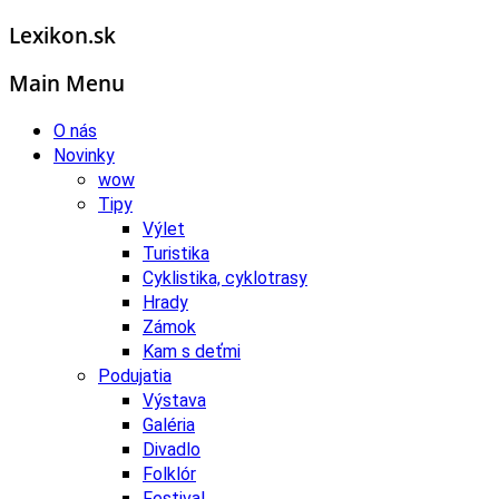
Lexikon.sk
Main Menu
O nás
Novinky
wow
Tipy
Výlet
Turistika
Cyklistika, cyklotrasy
Hrady
Zámok
Kam s deťmi
Podujatia
Výstava
Galéria
Divadlo
Folklór
Festival