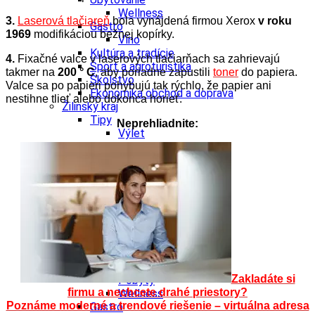
Wellness
3.
Laserová tlačiareň
bola vynájdená firmou Xerox
v roku
Gastro
1969
modifikáciou bežnej kopírky.
Víno
Kultúra a tradície
4.
Fixačné valce v laserových tlačiarňach sa zahrievajú
Šport a agroturistika
takmer na
200 ° C
, aby poriadne zapustili
toner
do papiera.
Školstvo
Valce sa po papieri pohybujú tak rýchlo, že papier ani
Ekonomika obchod a doprava
nestihne tlieť alebo dokonca horieť.
Žilinský kraj
Tipy
Neprehliadnite:
Výlet
Turistika
Cyklistika
Hrady
Podujatia
Výstava
Galéria
Festival
Folklór
Koncert
Ubytovanie
Zakladáte si
Pobyty
firmu a nechcete drahé priestory?
Wellness
Poznáme moderné a trendové riešenie – virtuálna adresa
Gastro