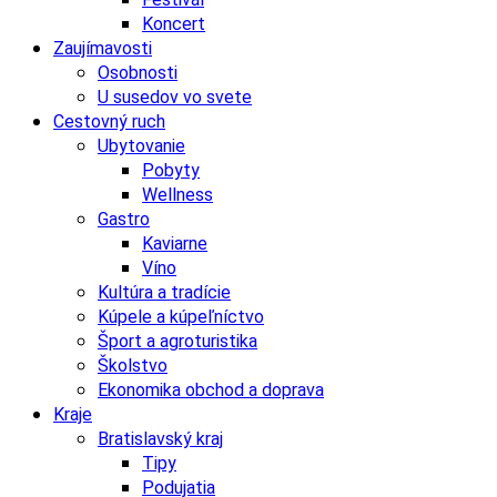
Koncert
Zaujímavosti
Osobnosti
U susedov vo svete
Cestovný ruch
Ubytovanie
Pobyty
Wellness
Gastro
Kaviarne
Víno
Kultúra a tradície
Kúpele a kúpeľníctvo
Šport a agroturistika
Školstvo
Ekonomika obchod a doprava
Kraje
Bratislavský kraj
Tipy
Podujatia