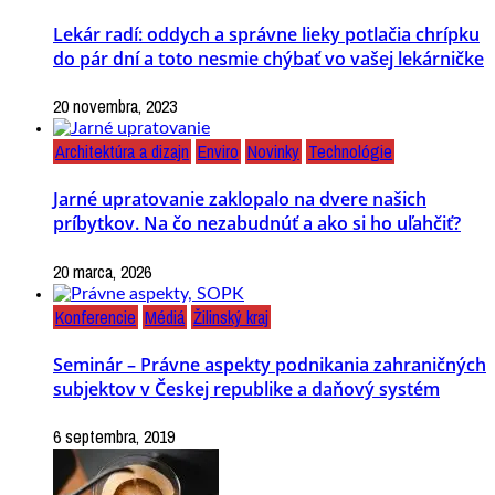
Lekár radí: oddych a správne lieky potlačia chrípku
do pár dní a toto nesmie chýbať vo vašej lekárničke
20 novembra, 2023
Architektúra a dizajn
Enviro
Novinky
Technológie
Jarné upratovanie zaklopalo na dvere našich
príbytkov. Na čo nezabudnúť a ako si ho uľahčiť?
20 marca, 2026
Konferencie
Médiá
Žilinský kraj
Seminár – Právne aspekty podnikania zahraničných
subjektov v Českej republike a daňový systém
6 septembra, 2019