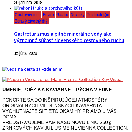
30 januára, 2019
Cestovný ruch
Enviro
Gastro
Novinky
Technológie
Zdravý životný štýl
Gastroturizmus a pitné minerálne vody ako
významná súčasť slovenského cestovného ruchu
15 júna, 2026
UMENIE, POÉZIA A KAVIARNE – PÝCHA VIEDNE
PONORTE SA DO INŠPIRUJÚCEJ ATMOSFÉRY
ORIGINÁLNYCH VIEDENSKÝCH KAVIARNÍ A
VYCHUTNAJTE SI TIETO OKAMIHY PRIAMO U VÁS
DOMA.
PREDSTAVUJEME VÁM NAŠU NOVÚ LÍNIU 250 g
ZRNKOVÝCH KÁV JULIUS MEINL VIENNA COLLECTION.