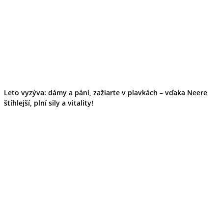
Leto vyzýva: dámy a páni, zažiarte v plavkách – vďaka Neere
štíhlejší, plní sily a vitality!