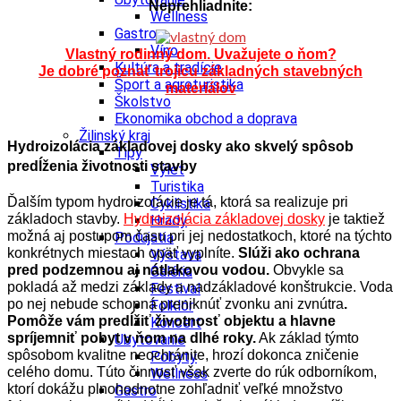
Neprehliadnite:
Wellness
Gastro
Víno
Vlastný rodinný dom. Uvažujete o ňom?
Kultúra a tradície
Je dobré poznať trojicu základných stavebných
Šport a agroturistika
materiálov
Školstvo
Ekonomika obchod a doprava
Žilinský kraj
Hydroizolácia základovej dosky ako skvelý spôsob
Tipy
predĺženia životnosti stavby
Výlet
Turistika
Ďalším typom hydroizolácie je tá, ktorá sa realizuje pri
Cyklistika
základoch stavby.
Hydroizolácia základovej dosky
je taktiež
Hrady
možná aj postupom času pri jej nedostatkoch, ktoré na týchto
Podujatia
konkrétnych miestach opäť vyplníte.
Slúži ako ochrana
Výstava
pred podzemnou aj nátlakovou vodou.
Obvykle sa
Galéria
pokladá až medzi základy a nadzákladové konštrukcie. Voda
Festival
po nej nebude schopná preniknúť zvonku ani zvnútra
.
Folklór
Pom
ôže vám predĺžiť životnosť objektu a hlavne
Koncert
spríjemniť pobyt v ňom na dlh
é
roky.
Ak základ týmto
Ubytovanie
spôsobom kvalitne neochránite, hrozí dokonca zničenie
Pobyty
celého domu. Túto činnosť však zverte do rúk odborníkom,
Wellness
ktorí dokážu plnohodnotne zohľadniť veľké množstvo
Gastro