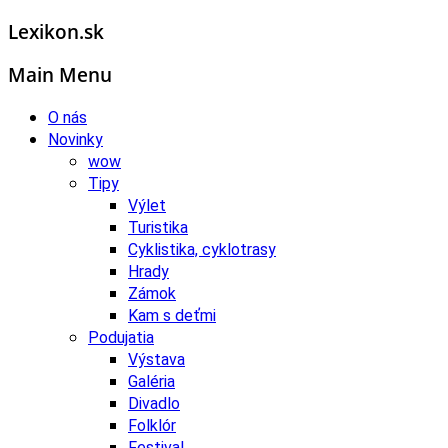
Lexikon.sk
Main Menu
O nás
Novinky
wow
Tipy
Výlet
Turistika
Cyklistika, cyklotrasy
Hrady
Zámok
Kam s deťmi
Podujatia
Výstava
Galéria
Divadlo
Folklór
Festival