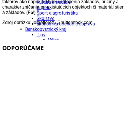
faktorov ako napríklad hĺbku založenia základov, príčiny a
Kultúra a tradície
charakter zničenia pri existujúcich objektoch či materiál stien
Kúpele
a základov. (FU)
Šport a agroturistika
Školstvo
Zdroj obrázku: jorgeflorez / Shutterstock.com
Ekonomika obchod a doprava
Banskobystrický kraj
Tipy
Výlet
Turistika
ODPORÚČAME
Cyklistika
Hrady
Podujatia
Výstava
Galéria
Festival
Folklór
Ubytovanie
Wellness
Gastro
Kaviarne
Kultúra a tradície
Kúpele
Šport a agroturistika
Školstvo