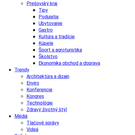
Prešovský kraj
Tipy
Podujatia
Ubytovanie
Gastro
Kultúra a tradície
Kúpele
Šport a agroturistika
Školstvo
Ekonomika obchod a doprava
Trendy
Architektúra a dizajn
Enviro
Konferencie
Kongres
Technológie
Zdravý životný štýl
Médiá
Tlačové správy
Videá