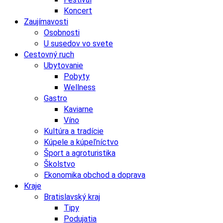
Koncert
Zaujímavosti
Osobnosti
U susedov vo svete
Cestovný ruch
Ubytovanie
Pobyty
Wellness
Gastro
Kaviarne
Víno
Kultúra a tradície
Kúpele a kúpeľníctvo
Šport a agroturistika
Školstvo
Ekonomika obchod a doprava
Kraje
Bratislavský kraj
Tipy
Podujatia