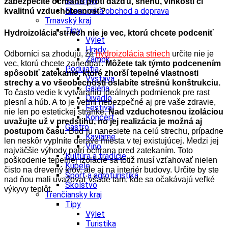
Školstvo
zabezpečíte ochranu proti dažďu, snehu, vlhkosti či
Ekonomika obchod a doprava
kvalitnú vzduchotesnosť?
Trnavský kraj
Tipy
Hydroizolácia striech nie je vec, ktorú chcete podceniť
Výlet
Hrady
Odborníci sa zhodujú, že
hydroizolácia striech
určite nie je
Zámok
vec, ktorú chcete zanedbať.
Môžete tak týmto podcenením
Podujatia
spôsobiť zatekanie, ktor
é
zhorší tepeln
é
vlastnosti
Výstava
strechy a vo všeobecnosti oslabí
te stre
šnú konštrukciu.
Galéria
To často vedie k vytváraniu ideálnych podmienok pre rast
Divadlo
plesní a húb. A to je veľmi nebezpečné aj pre vaše zdravie,
Festival
nie len po estetickej stránke
. Nad vzduchotesnou izoláciou
Koncert
uvažujte už v predstihu, no jej realizácia je možná aj
Gastro
postupom času.
Buď ju nanesiete na celú strechu, prípadne
Kaviarne
len neskôr vyplníte deravé miesta v tej existujúcej. Medzi jej
Víno
najväčšie výhody patrí ochrana pred zatekaním. Toto
Kultúra a tradície
poškodenie tepelnej izolácie sa totiž musí vzťahovať nielen
Kúpele
čisto na drevený krov, ale aj na interiér budovy. Určite by ste
Šport a agroturistika
nad ňou mali uvažovať všade tam, kde sa očakávajú veľké
Školstvo
výkyvy teplôt.
Trenčiansky kraj
Tipy
Výlet
Turistika