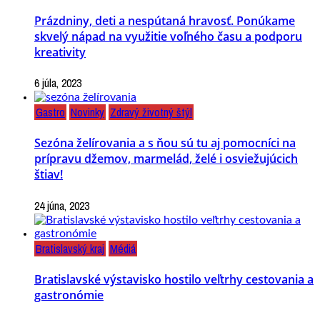
Prázdniny, deti a nespútaná hravosť. Ponúkame
skvelý nápad na využitie voľného času a podporu
kreativity
6 júla, 2023
Gastro
Novinky
Zdravý životný štýl
Sezóna želírovania a s ňou sú tu aj pomocníci na
prípravu džemov, marmelád, želé i osviežujúcich
štiav!
24 júna, 2023
Bratislavský kraj
Médiá
Bratislavské výstavisko hostilo veľtrhy cestovania a
gastronómie