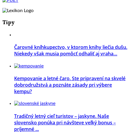
Tipy
Čarovné kníhkupectvo, v ktorom knihy liečia dušu.
Niekedy však musia pomôcť odhaliť aj vraha…
Kempovanie a letné čaro. Ste pripravení na skvelé
dobrodružstvá a poznáte zásady pri výbere
kempu?
Tradičný letný cieľ turistov – jaskyne. Naše
slovensko ponúka pri návšteve veľký bonus –
príjemné ...