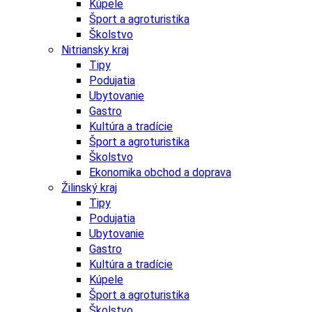
Kúpele
Šport a agroturistika
Školstvo
Nitriansky kraj
Tipy
Podujatia
Ubytovanie
Gastro
Kultúra a tradície
Šport a agroturistika
Školstvo
Ekonomika obchod a doprava
Žilinský kraj
Tipy
Podujatia
Ubytovanie
Gastro
Kultúra a tradície
Kúpele
Šport a agroturistika
Školstvo