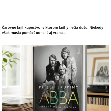
Čarovné kníhkupectvo, v ktorom knihy liečia dušu. Niekedy
však musia pomôcť odhaliť aj vraha...