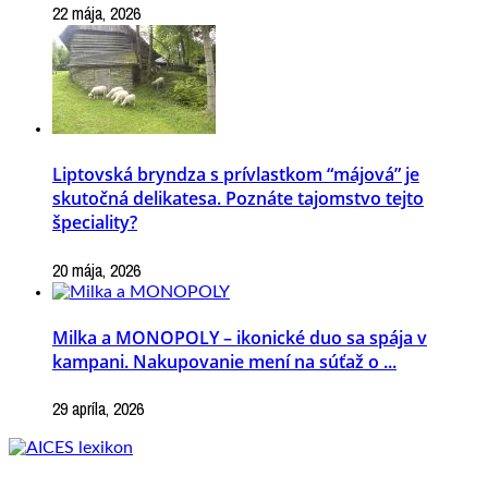
22 mája, 2026
Liptovská bryndza s prívlastkom “májová” je
skutočná delikatesa. Poznáte tajomstvo tejto
špeciality?
20 mája, 2026
Milka a MONOPOLY – ikonické duo sa spája v
kampani. Nakupovanie mení na súťaž o ...
29 apríla, 2026