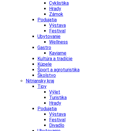
Cyklistika
Hrady
Zámok
Podujatia
Výstava
Festival
Ubytovanie
Wellness
Gastro
Kaviarne
Kultúra a tradície
Kúpele
Šport a agroturistika
Školstvo
Nitriansky kraj
Tipy
Výlet
Turistika
Hrady
Podujatia
Výstava
Festival
Divadlo
Ubytovanie