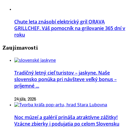
Chute leta znásobí elektrický gril ORAVA
GRILLCHEF. Váš pomocník na grilovanie 365 dní v
roku
Zaujímavosti
Tradičný letný cieľ turistov – jaskyne. Naše
slovensko ponúka pri návšteve veľký bonus –
príjemné ...
24 júla, 2026
Noc múzeí a galérií prináša atraktívne zážitky!
Vzácne zbierky i podujatia po celom Slovensku