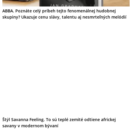
ABBA. Poznáte celý príbeh tejto fenomenálnej hudobnej
skupiny? Ukazuje cenu slávy, talentu aj nesmrteľných melódií
Štýl Savanna Feeling. To sú teplé zemité odtiene africkej
savany v modernom bývaní