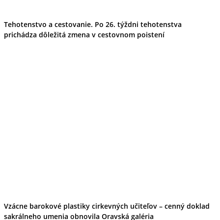
Ekonomika obchod a doprava
Košický kraj
Tehotenstvo a cestovanie. Po 26. týždni tehotenstva
Tipy
prichádza dôležitá zmena v cestovnom poistení
Výlet
Turistika
Cyklistika
Hrady
Podujatia
Výstava
Galéria
Divadlo
Folklór
Fašiangy
Ubytovanie
Pobyty
Gastro
Kaviarne
Víno
Kultúra a tradície
Šport a agroturistika
Školstvo
Ekonomika obchod a doprava
Vzácne barokové plastiky cirkevných učiteľov – cenný doklad
Prešovský kraj
sakrálneho umenia obnovila Oravská galéria