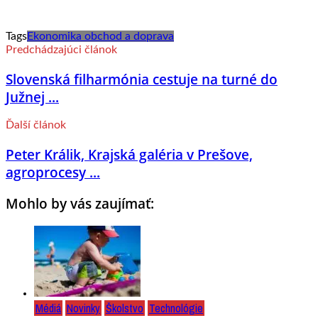
Tags
Ekonomika obchod a doprava
Predchádzajúci článok
Slovenská filharmónia cestuje na turné do
Južnej ...
Ďalší článok
Peter Králik, Krajská galéria v Prešove,
agroprocesy ...
Mohlo by vás zaujímať:
Médiá
Novinky
Školstvo
Technológie