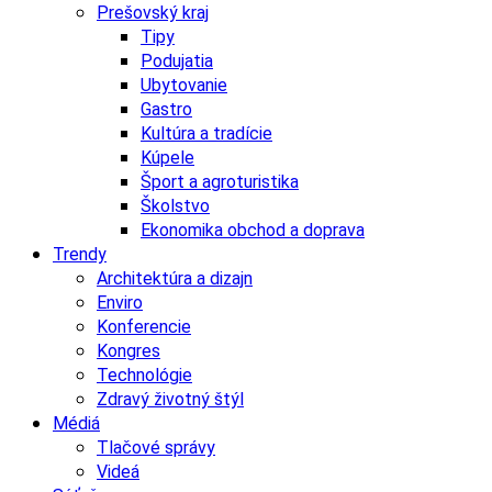
Prešovský kraj
Tipy
Podujatia
Ubytovanie
Gastro
Kultúra a tradície
Kúpele
Šport a agroturistika
Školstvo
Ekonomika obchod a doprava
Trendy
Architektúra a dizajn
Enviro
Konferencie
Kongres
Technológie
Zdravý životný štýl
Médiá
Tlačové správy
Videá