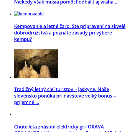
Niekedy však musia pomôcť odhaliť aj vraha…
Kempovanie a letné čaro. Ste pripravení na skvelé
dobrodružstvá a poznáte zásady pri výbere
kempu?
Tradičný letný cieľ turistov – jaskyne. Naše
slovensko ponúka pri návšteve veľký bonus –
príjemné ...
Chute leta znásobí elektrický gril ORAVA