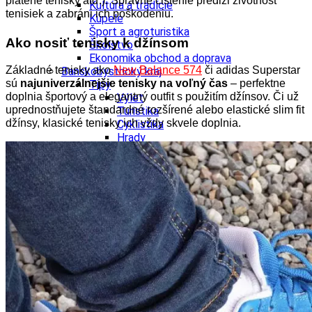
plátené tenisky atď.). Správne čistenie predĺži životnosť
Kultúra a tradície
tenisiek a zabráni ich poškodeniu.
Kúpele
Šport a agroturistika
Ako nosiť tenisky k džínsom
Školstvo
Ekonomika obchod a doprava
Základné tenisky ako
New Balance 574
či adidas Superstar
Banskobystrický kraj
sú
najuniverzálnejšie tenisky na voľný čas
– perfektne
Tipy
doplnia športový a elegantný outfit s použitím džínsov.
Či už
Výlet
uprednostňujete štandardné rozšírené alebo elastické slim fit
Turistika
džínsy, klasické tenisky ich vždy skvele doplnia.
Cyklistika
Hrady
Podujatia
Výstava
Galéria
Festival
Folklór
Ubytovanie
Wellness
Gastro
Kaviarne
Kultúra a tradície
Kúpele
Šport a agroturistika
Školstvo