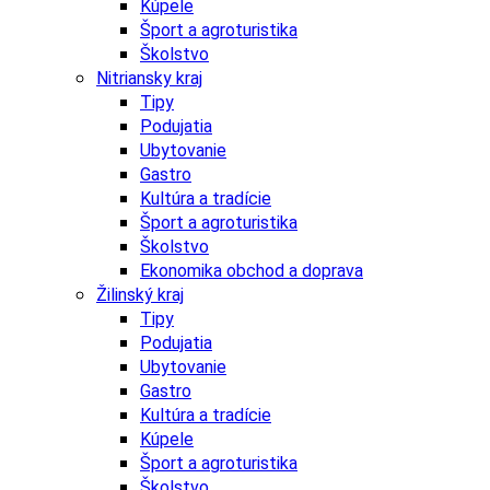
Kúpele
Šport a agroturistika
Školstvo
Nitriansky kraj
Tipy
Podujatia
Ubytovanie
Gastro
Kultúra a tradície
Šport a agroturistika
Školstvo
Ekonomika obchod a doprava
Žilinský kraj
Tipy
Podujatia
Ubytovanie
Gastro
Kultúra a tradície
Kúpele
Šport a agroturistika
Školstvo