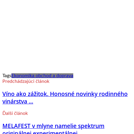
Tags
Ekonomika obchod a doprava
Predchádzajúci článok
Víno ako zážitok. Honosné novinky rodinného
vinárstva ...
Ďalší článok
MELAFEST v mlyne namelie spektrum
originálnej experimentálnej ...