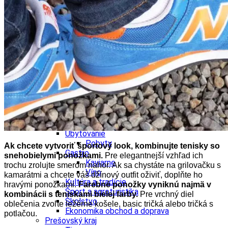
Ekonomika obchod a doprava
Košický kraj
Tipy
Výlet
Turistika
Cyklistika
Hrady
Podujatia
Výstava
Galéria
Divadlo
Folklór
Fašiangy
Ubytovanie
Pobyty
Ak chcete vytvoriť športový look, kombinujte tenisky so
Gastro
snehobielymi ponožkami.
Pre elegantnejší vzhľad ich
Kaviarne
trochu zrolujte smerom nahor.
Ak sa chystáte na grilovačku s
Víno
kamarátmi a chcete váš džínový outfit oživiť, doplňte ho
Kultúra a tradície
hravými ponožkami.
Farebn
é ponožky vyniknú najmä v
Šport a agroturistika
kombinácii s teniskami bielej farby.
Pre vrchný diel
Školstvo
oblečenia zvoľte ležérne košele, basic tričká alebo tričká s
Ekonomika obchod a doprava
potlačou.
Prešovský kraj