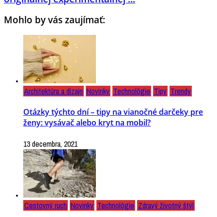
Mohlo by vás zaujímať:
Architektúra a dizajn
Novinky
Technológie
Tipy
Trendy
Otázky týchto dní – tipy na vianočné darčeky pre
ženy: vysávač alebo kryt na mobil?
13 decembra, 2021
Cestovný ruch
Novinky
Technológie
Zdravý životný štýl