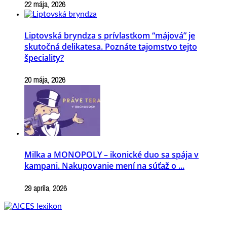
22 mája, 2026
Liptovská bryndza s prívlastkom “májová” je
skutočná delikatesa. Poznáte tajomstvo tejto
špeciality?
20 mája, 2026
Milka a MONOPOLY – ikonické duo sa spája v
kampani. Nakupovanie mení na súťaž o ...
29 apríla, 2026