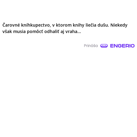
Čarovné kníhkupectvo, v ktorom knihy liečia dušu. Niekedy
však musia pomôcť odhaliť aj vraha...