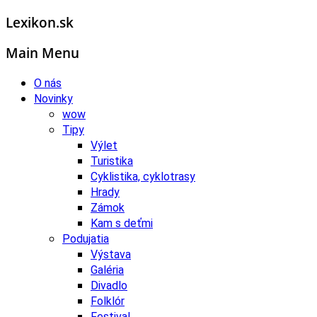
Lexikon.sk
Main Menu
O nás
Novinky
wow
Tipy
Výlet
Turistika
Cyklistika, cyklotrasy
Hrady
Zámok
Kam s deťmi
Podujatia
Výstava
Galéria
Divadlo
Folklór
Festival