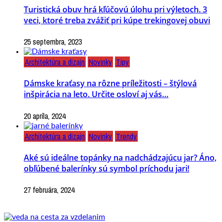
Turistická obuv hrá kľúčovú úlohu pri výletoch. 3
veci, ktoré treba zvážiť pri kúpe trekingovej obuvi
25 septembra, 2023
Architektúra a dizajn
Novinky
Tipy
Dámske kraťasy na rôzne príležitosti – štýlová
inšpirácia na leto. Určite osloví aj vás…
20 apríla, 2024
Architektúra a dizajn
Novinky
Trendy
Aké sú ideálne topánky na nadchádzajúcu jar? Áno,
obľúbené balerínky sú symbol príchodu jari!
27 februára, 2024