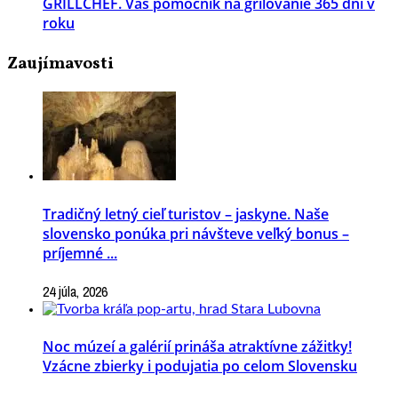
GRILLCHEF. Váš pomocník na grilovanie 365 dní v
roku
Zaujímavosti
Tradičný letný cieľ turistov – jaskyne. Naše
slovensko ponúka pri návšteve veľký bonus –
príjemné ...
24 júla, 2026
Noc múzeí a galérií prináša atraktívne zážitky!
Vzácne zbierky i podujatia po celom Slovensku