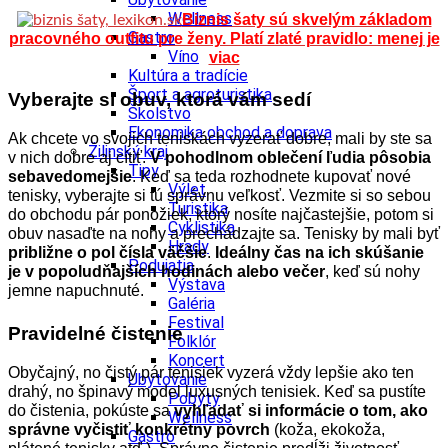
Wellness
Biznis šaty sú skvelým základom
Gastro
pracovného outfitu pre ženy. Platí zlaté pravidlo: menej je
Víno
viac
Kultúra a tradície
Šport a agroturistika
Vyberajte si obuv, ktorá vám sedí
Školstvo
Ekonomika obchod a doprava
Ak chcete vo svojich teniskách vyzerať dobre, mali by ste sa
Žilinský kraj
v nich dobre aj cítiť.
V pohodlnom oblečení ľudia pôsobia
Tipy
sebavedomejšie
. Keď sa teda rozhodnete kupovať nové
Výlet
tenisky, vyberajte si tú správnu veľkosť. Vezmite si so sebou
Turistika
do obchodu pár ponožiek, ktorý nosíte najčastejšie, potom si
Cyklistika
obuv nasaďte na nohy a prechádzajte sa. Tenisky by mali byť
Hrady
približne o pol čí
sla väčšie
.
Ideálny čas na ich skúšanie
Podujatia
je v popoludňajších hodinách alebo večer
, keď sú nohy
Výstava
jemne napuchnuté.
Galéria
Festival
Pravidelné čistenie
Folklór
Koncert
Obyčajný, no čistý pár tenisiek vyzerá vždy lepšie ako ten
Ubytovanie
drahý, no špinavý model luxusných tenisiek. Keď sa pustíte
Pobyty
do čistenia, pokúste sa
vyhľ
adať
si informácie o tom, ako
Wellness
správne vyčistiť konkr
étny povrch
(koža, ekokoža,
Gastro