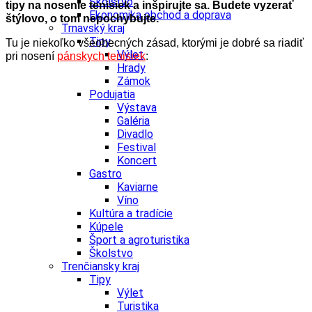
Školstvo
tipy na nosenie tenisiek a inšpirujte sa. Budete vyzerať
Ekonomika obchod a doprava
štýlovo, o tom nepochybujte.
Trnavský kraj
Tipy
Tu je niekoľko všeobecných zásad, ktorými je dobré sa riadiť
Výlet
pri nosení
pánskych tenisiek
:
Hrady
Zámok
Podujatia
Výstava
Galéria
Divadlo
Festival
Koncert
Gastro
Kaviarne
Víno
Kultúra a tradície
Kúpele
Šport a agroturistika
Školstvo
Trenčiansky kraj
Tipy
Výlet
Turistika