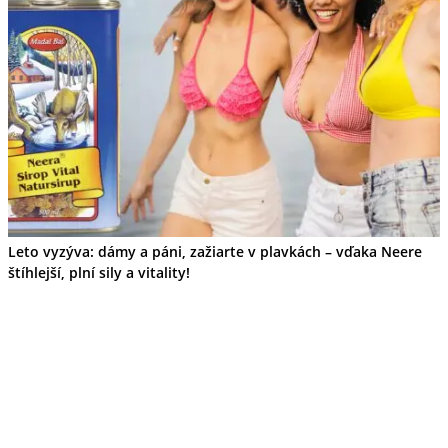
Leto vyzýva: dámy a páni, zažiarte v plavkách – vďaka Neere
štíhlejší, plní sily a vitality!