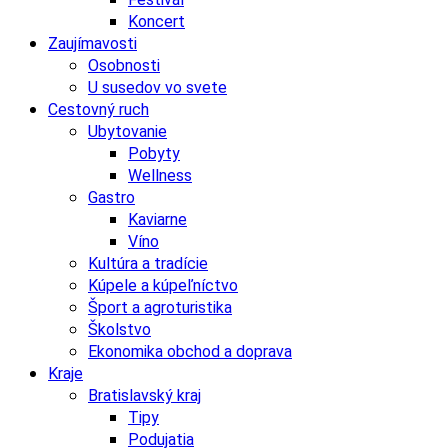
Koncert
Zaujímavosti
Osobnosti
U susedov vo svete
Cestovný ruch
Ubytovanie
Pobyty
Wellness
Gastro
Kaviarne
Víno
Kultúra a tradície
Kúpele a kúpeľníctvo
Šport a agroturistika
Školstvo
Ekonomika obchod a doprava
Kraje
Bratislavský kraj
Tipy
Podujatia