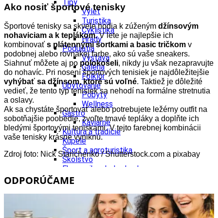
Tipy
Ako nosiť športové tenisky
Výlet
Turistika
Športové tenisky sa skvele hodia k zúženým
džínsovým
Cyklistika
nohaviciam a k teplákom
. V lete je najlepšie ich
Hrady
kombinovať
s plá
tennými šortkami a basic tričkom
v
Podujatia
podobnej alebo rovnakej farbe, ako sú vaše sneakers.
Výstava
Siahnuť môžete aj po
polokošeli
, nikdy ju však nezapravujte
Galéria
do nohavíc.
Pri nosení športových tenisiek je najdôležitejšie
Folklór
vyhýbať
sa džínsom, ktor
é sú voľn
é
. Taktiež je dôležité
Ubytovanie
vedieť, že tento typ tenisiek sa nehodí na formálne stretnutia
Pobyty
a oslavy.
Wellness
Ak sa chystáte športovať alebo potrebujete ležérny outfit na
Gastro
sobotňajšie poobedie, zvoľte tmavé tepláky a doplňte ich
Kaviarne
bledými športovými teniskami. V tejto farebnej kombinácii
Kultúra a tradície
vaše tenisky krásne vyniknú.
Kúpele
Šport a agroturistika
Zdroj foto: Nick Starichenko / Shutterstock.com a pixabay
Školstvo
Ekonomika obchod a doprava
ODPORÚČAME