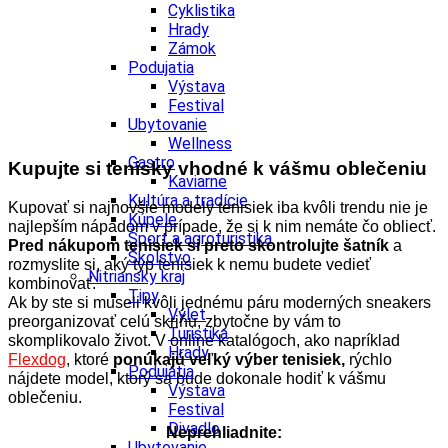
Cyklistika
Hrady
Zámok
Podujatia
Výstava
Festival
Ubytovanie
Wellness
Gastro
Kupujte si tenisky vhodné k vášmu oblečeniu
Kaviarne
Kultúra a tradície
Kupovať si najnovšie modely tenisiek iba kvôli trendu nie je
Kúpele
najlepším nápadom v prípade, že si k nim nemáte čo obliecť.
Šport a agroturistika
Pred nákupom tenisiek si preto skontrolujte šatník
a
Školstvo
rozmyslite si, aký typ tenisiek k nemu budete vedieť
Nitriansky kraj
kombinovať.
Tipy
Ak by ste si museli kvôli jednému páru moderných sneakers
Výlet
preorganizovať celú skriňu, zbytočne by vám to
Turistika
skomplikovalo život. V online katalógoch, ako napríklad
Hrady
Flexdog
, ktoré
ponúkajú veľký vý
ber tenisiek,
rýchlo
Podujatia
nájdete model, ktorý sa bude dokonale hodiť k vášmu
Výstava
oblečeniu.
Festival
Divadlo
Neprehliadnite:
Ubytovanie