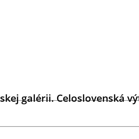
nskej galérii. Celoslovenská 