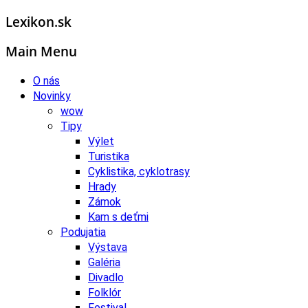
Lexikon.sk
Main Menu
O nás
Novinky
wow
Tipy
Výlet
Turistika
Cyklistika, cyklotrasy
Hrady
Zámok
Kam s deťmi
Podujatia
Výstava
Galéria
Divadlo
Folklór
Festival