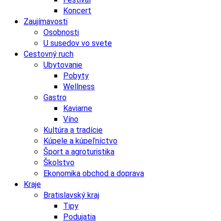
Koncert
Zaujímavosti
Osobnosti
U susedov vo svete
Cestovný ruch
Ubytovanie
Pobyty
Wellness
Gastro
Kaviarne
Víno
Kultúra a tradície
Kúpele a kúpeľníctvo
Šport a agroturistika
Školstvo
Ekonomika obchod a doprava
Kraje
Bratislavský kraj
Tipy
Podujatia