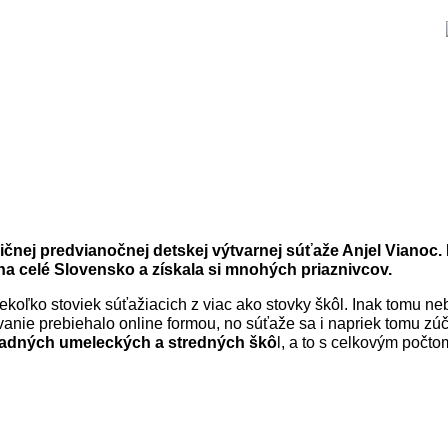
čnej predvianočnej detskej výtvarnej súťaže Anjel Vianoc. Pr
a celé Slovensko a získala si mnohých priaznivcov.
ekoľko stoviek súťažiacich z viac ako stovky škôl. Inak tomu neb
nie prebiehalo online formou, no súťaže sa i napriek tomu zúč
kladných umeleckých a stredných škô
l, a to s celkovým počto