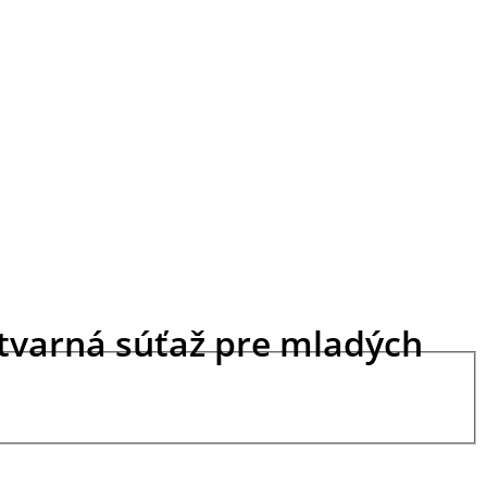
výtvarná súťaž pre mladých