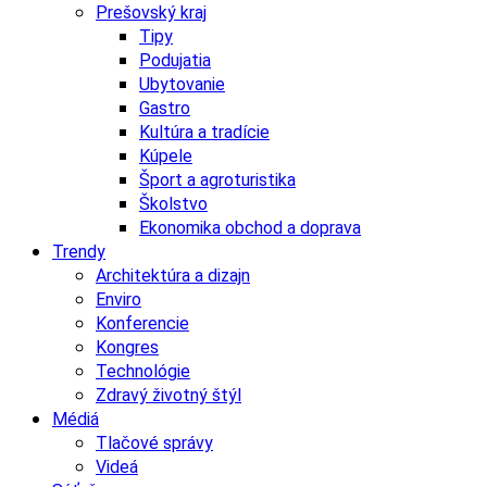
Prešovský kraj
Tipy
Podujatia
Ubytovanie
Gastro
Kultúra a tradície
Kúpele
Šport a agroturistika
Školstvo
Ekonomika obchod a doprava
Trendy
Architektúra a dizajn
Enviro
Konferencie
Kongres
Technológie
Zdravý životný štýl
Médiá
Tlačové správy
Videá