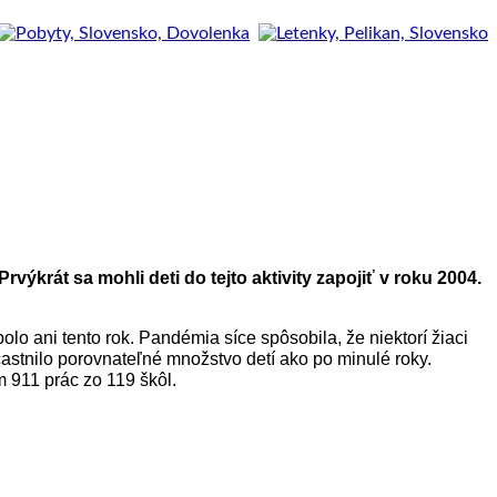
výkrát sa mohli deti do tejto aktivity zapojiť v roku 2004.
olo ani tento rok. Pandémia síce spôsobila, že niektorí žiaci
astnilo porovnateľné množstvo detí ako po minulé roky.
m 911 prác zo 119 škôl.