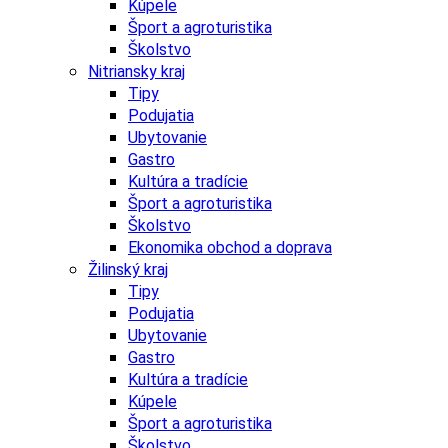
Kúpele
Šport a agroturistika
Školstvo
Nitriansky kraj
Tipy
Podujatia
Ubytovanie
Gastro
Kultúra a tradície
Šport a agroturistika
Školstvo
Ekonomika obchod a doprava
Žilinský kraj
Tipy
Podujatia
Ubytovanie
Gastro
Kultúra a tradície
Kúpele
Šport a agroturistika
Školstvo