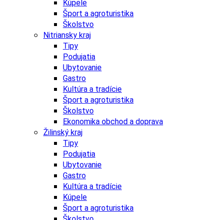
Kúpele
Šport a agroturistika
Školstvo
Nitriansky kraj
Tipy
Podujatia
Ubytovanie
Gastro
Kultúra a tradície
Šport a agroturistika
Školstvo
Ekonomika obchod a doprava
Žilinský kraj
Tipy
Podujatia
Ubytovanie
Gastro
Kultúra a tradície
Kúpele
Šport a agroturistika
Školstvo