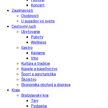
Koncert
Zaujímavosti
Osobnosti
U susedov vo svete
Cestovný ruch
Ubytovanie
Pobyty
Wellness
Gastro
Kaviarne
Víno
Kultúra a tradície
Kúpele a kúpeľníctvo
Šport a agroturistika
Školstvo
Ekonomika obchod a doprava
Kraje
Bratislavský kraj
Tipy
Podujatia