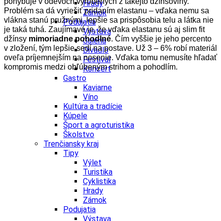
pohybuje v odevoch vyrobených z takejto džínsoviny.
Hrady
Problém sa dá vyriešiť pridaním elastanu – vďaka nemu sa
Zámok
vlákna stanú pružnými, lepšie sa prispôsobia telu a látka nie
Podujatia
je taká tuhá.
Zaujímavé je, že vďaka elastanu sú aj slim fit
Výstava
džínsy
mimoriadne pohodlné
. Čím vyššie je jeho percento
Galéria
v zložení, tým lepšie sedí na postave. Už 3 – 6% robí materiál
Divadlo
oveľa príjemnejším na nosenie. Vďaka tomu nemusíte hľadať
Festival
kompromis medzi obľúbeným strihom a pohodlím.
Koncert
Gastro
Kaviarne
Víno
Kultúra a tradície
Kúpele
Šport a agroturistika
Školstvo
Trenčiansky kraj
Tipy
Výlet
Turistika
Cyklistika
Hrady
Zámok
Podujatia
Výstava