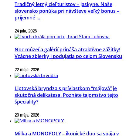
Tradičný letný cieľ turistov – jaskyne. Naše
slovensko ponúka pri návšteve veľký bonus –
príjemné ...
24 júla, 2026
Noc múzeí a galérií prináša atraktívne zážitky!
Vzácne zbierky i podujatia po celom Slovensku
22 mája, 2026
Liptovská bryndza s prívlastkom “májová” je
skutočná delikatesa. Poznáte tajomstvo tejto
špeciality?
20 mája, 2026
Milka a MONOPOLY – ikonické duo sa spája v