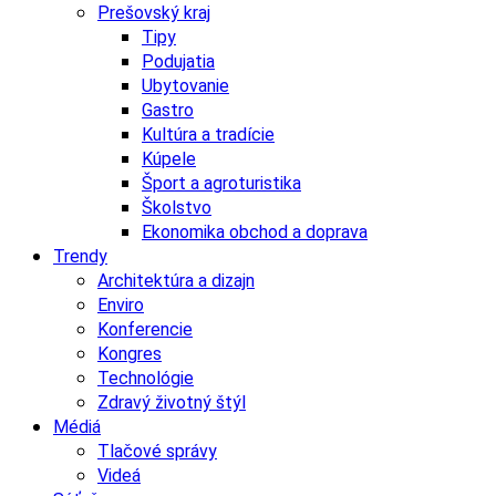
Prešovský kraj
Tipy
Podujatia
Ubytovanie
Gastro
Kultúra a tradície
Kúpele
Šport a agroturistika
Školstvo
Ekonomika obchod a doprava
Trendy
Architektúra a dizajn
Enviro
Konferencie
Kongres
Technológie
Zdravý životný štýl
Médiá
Tlačové správy
Videá