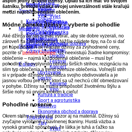
aspoň jedny módne džínsy. Oplatí sa ich mať vo svojom
Výstava
Gastro
Bratislavský kraj
šatníku, pretože vďaka svojej univerzálnosti stále kraľujú
Galéria
Kaviarne
Tipy
Trendy
medzi najobľúbenejším oblečením.
Divadlo
Víno
Výlet
Folklór
Kultúra a tradície
Turistika
Architektúra a dizajn
Módne pánske džínsy – vyberte si pohodlie
Festival
Kúpele a kúpeľníctvo
Cyklistika
Enviro
Médiá
Koncert
Šport a agroturistika
Hrady
Konferencie
Aké džínsy by ste si mali vybrať, aby ste dobre vyzerali, no
Školstvo
Podujatia
Kongres
Tlačové správy
zároveň sa cítili pohodlne? Nižšie nájdete tipy, na čo si dať
Ekonomika obchod a doprava
Výstava
Technológie
Videá
Súťaže
pri kúpe pozor. A ak hľadáte džínsy za zvýhodnené ceny,
Galéria
Zdravý životný štýl
pozrite si
ponuku Ozonee
.
Už neexistujú žiadne kompromisy:
Divadlo
oblečenie – najmä každodenné oblečenie – musí byť
Festival
E-shopy
pohodlné. To ovplyvnilo obľubu širších strihov, rezignáciu na
Koncert
slim typ oblečenia a trend oversize oblečenia.
Voľnejší strih
Ubytovanie
si v prípade džínsov nachádza svojho obdivovateľa a je
Gastro
jasnou voľbou pre tých, ktorí sa už nechcú cítiť obmedzovaní
Kaviarne
v pohybe. Džínsy sa musia prispôsobiť životnému štýlu a
Víno
širšie nohy sú prvým krokom k cieľu!
Kultúra a tradície
Šport a agroturistika
Pohodlné nosenie
Školstvo
Ekonomika obchod a doprava
Okrem strihu si treba dať pozor aj na materiál. Džínsy sú
Trnavský kraj
zvyčajne vyrobené z bavlnenej tkaniny. Hustá väzba a
Tipy
vysoká gramáž spôsobujú, že látka je tuhá a ťažko sa
Výlet