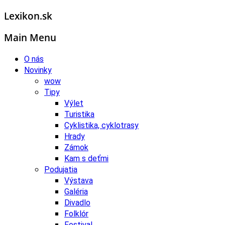
Lexikon.sk
Main Menu
O nás
Novinky
wow
Tipy
Výlet
Turistika
Cyklistika, cyklotrasy
Hrady
Zámok
Kam s deťmi
Podujatia
Výstava
Galéria
Divadlo
Folklór
Festival