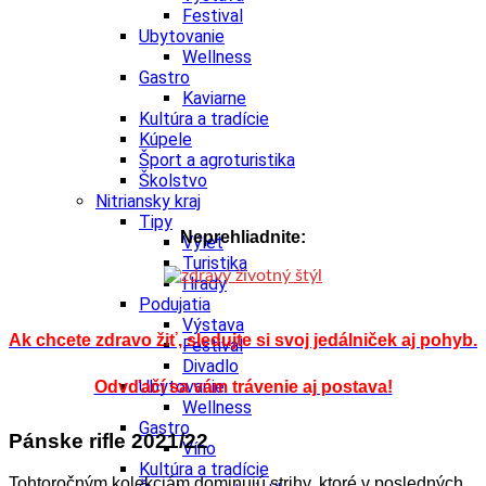
Festival
Ubytovanie
Wellness
Gastro
Kaviarne
Kultúra a tradície
Kúpele
Šport a agroturistika
Školstvo
Nitriansky kraj
Tipy
Neprehliadnite:
Výlet
Turistika
Hrady
Podujatia
Výstava
Ak chcete zdravo žiť, sledujte si svoj jedálniček aj pohyb.
Festival
Divadlo
Ubytovanie
Odvďačí sa vám trávenie aj postava!
Wellness
Gastro
Pánske rifle 2021/22
Víno
Kultúra a tradície
Tohtoročným kolekciám dominujú strihy, ktoré v posledných