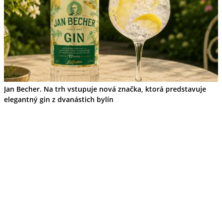
Banskobystrický kraj
Tipy
Výlet
Turistika
Cyklistika
Hrady
Podujatia
Výstava
Galéria
Jan Becher. Na trh vstupuje nová značka, ktorá predstavuje
Festival
elegantný gin z dvanástich bylín
Folklór
Ubytovanie
Wellness
Gastro
Kaviarne
Kultúra a tradície
Kúpele
Šport a agroturistika
Školstvo
Ekonomika obchod a doprava
Košický kraj
Tipy
Výlet