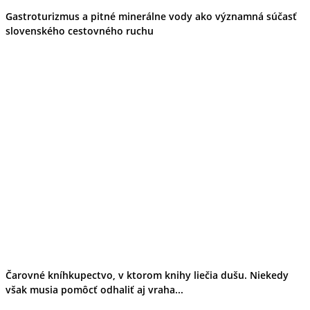
Podujatia
Gastroturizmus a pitné minerálne vody ako významná súčasť
Výstava
slovenského cestovného ruchu
Galéria
Folklór
Ubytovanie
Pobyty
Wellness
Gastro
Kaviarne
Kultúra a tradície
Kúpele
Šport a agroturistika
Školstvo
Ekonomika obchod a doprava
Čarovné kníhkupectvo, v ktorom knihy liečia dušu. Niekedy
však musia pomôcť odhaliť aj vraha...