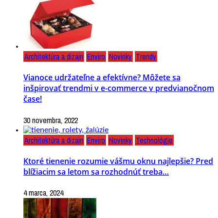
Architektúra a dizajn
Enviro
Novinky
Trendy
Vianoce udržateľne a efektívne? Môžete sa
inšpirovať trendmi v e-commerce v predvianočnom
čase!
30 novembra, 2022
Architektúra a dizajn
Enviro
Novinky
Technológie
Ktoré tienenie rozumie vášmu oknu najlepšie? Pred
blížiacim sa letom sa rozhodnúť treba…
4 marca, 2024