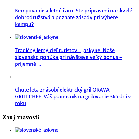
Kempovanie a letné čaro. Ste pripravení na skvelé
dobrodružstvá a poznáte zásady pri výbere
kempu?
Tradičný letný cieľ turistov – jaskyne. Naše
slovensko ponúka pri návšteve veľký bonus –
príjemné ...
Chute leta znásobí elektrický gril ORAVA
GRILLCHEF. Váš pomocník na grilovanie 365 dní v
roku
Zaujímavosti