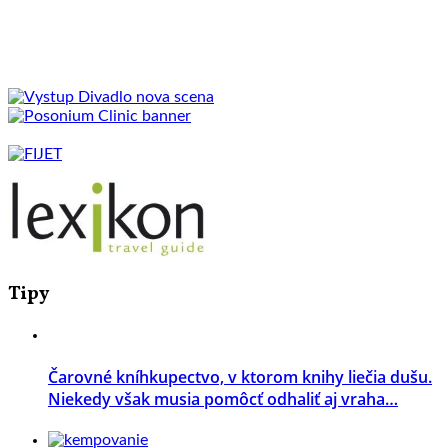
Tipy
Čarovné kníhkupectvo, v ktorom knihy liečia dušu.
Niekedy však musia pomôcť odhaliť aj vraha…