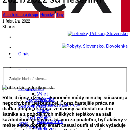
Architektúra a dizajn
Novinky
Tipy
1 februára, 2022
Share:
O nás
Novinky
wow
Tipy
Zaujímavosti
Výlet
Rifle, džínsy, džíny,… Fenomén módy minulej, súčasnej a
Turistika
Osobnosti
nepochybne i tej budúcej. Čoraz častejšie práca na
Cyklistika, cyklotrasy
U susedov vo svete
Cestovný ruch
diaľku prispela k tomu, že džínsy sa dostali na dno
Hrady
šatníka a z pohodlných mäkkých teplákov sa stali
Zámok
Ubytovanie
každodenné nohavice. Ísť von za priateľmi, byť aktívny v
Kam s deťmi
Pobyty
Kraje
meste alebo doplniť smart casual outfit si však vyžaduje
Podujatia
Wellness