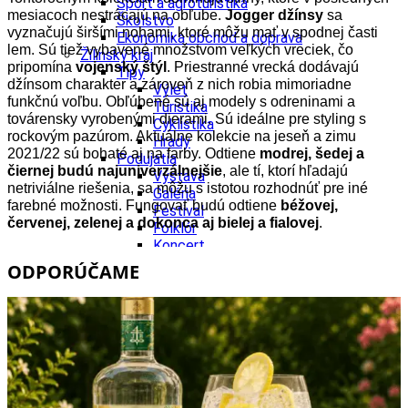
Šport a agroturistika
mesiacoch nestrácajú na obľube.
Jogger džínsy
sa
Školstvo
vyznačujú širšími nohami, ktoré môžu mať v spodnej časti
Ekonomika obchod a doprava
lem. Sú tiež vybavené množstvom veľkých vreciek, čo
Žilinský kraj
pripomína
vojenský štýl
. Priestranné vrecká dodávajú
Tipy
džínsom charakter a zároveň z nich robia mimoriadne
Výlet
funkčnú voľbu. Obľúbené sú aj modely s odreninami a
Turistika
továrensky vyrobenými dierami. Sú ideálne pre styling s
Cyklistika
rockovým pazúrom. Aktuálne k
olekcie na jeseň a zimu
Hrady
2021/22 sú bohaté aj na farby. Odtiene
modrej, šedej a
Podujatia
čiernej budú najuniverzálnejšie
, ale tí, ktorí hľadajú
Výstava
netriviálne riešenia, sa môžu s istotou rozhodnúť pre iné
Galéria
farebné možnosti. Fungovať budú odtiene
béžovej,
Festival
červenej, zelenej a dokonca aj bielej a fialovej
.
Folklór
Koncert
Ubytovanie
ODPORÚČAME
Pobyty
Wellness
Gastro
Kultúra a tradície
Kúpele
Šport a agroturistika
Školstvo
Ekonomika obchod a doprava