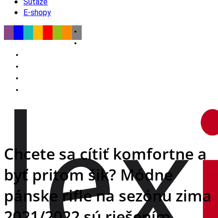
Súťaže
E-shopy
Chcete sa cítiť komfortne a
byť pritom šik? Módne
pánske rifle na sezónu zima
2021/2022 sú riešením