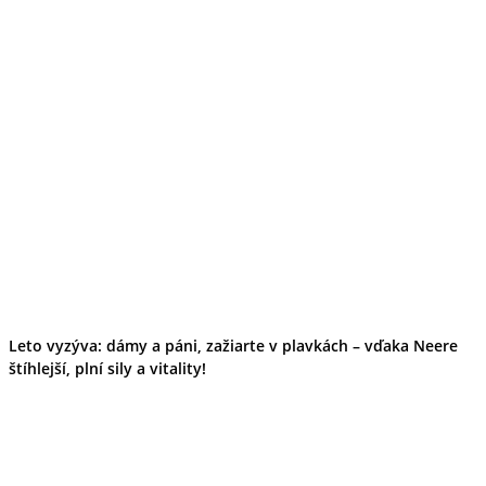
Leto vyzýva: dámy a páni, zažiarte v plavkách – vďaka Neere
štíhlejší, plní sily a vitality!