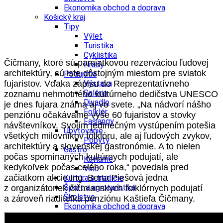
Ekonomika obchod a doprava
Košický kraj
Tipy
Výlet
Turistika
Cyklistika
Čičmany, ktoré sú pamiatkovou rezerváciou ľudovej
Hrady
architektúry, sú iste dôstojným miestom pre sviatok
Podujatia
fujaristov. Vďaka zápisu do Reprezentatívneho
Výstava
Galéria
zoznamu nehmotného kultúrneho dedičstva UNESCO
Divadlo
je dnes fujara známa aj vo svete. „Na nádvorí nášho
Folklór
penziónu očakávame vyše 60 fujaristov a stovky
Fašiangy
návštevníkov. Svojím jedinečným vystúpením potešia
Ubytovanie
všetkých milovníkov folklóru, ale aj ľudových zvykov,
Pobyty
architektúry a slovenskej gastronómie. A to nielen
Gastro
počas spomínaných kultúrnych podujatí, ale
Kaviarne
kedykoľvek počas celého roka,“ povedala pred
Víno
začiatkom akcie Ing. Berta Piešová jedna
Kultúra a tradície
Šport a agroturistika
z organizátoriek čičmianskych folklórnych podujatí
Školstvo
a zároveň riaditeľka penziónu Kaštieľa Čičmany.
Ekonomika obchod a doprava
Prešovský kraj