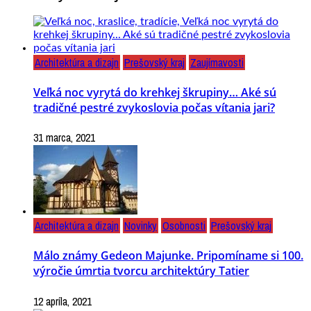
Architektúra a dizajn
Prešovský kraj
Zaujímavosti
Veľká noc vyrytá do krehkej škrupiny… Aké sú
tradičné pestré zvykoslovia počas vítania jari?
31 marca, 2021
Architektúra a dizajn
Novinky
Osobnosti
Prešovský kraj
Málo známy Gedeon Majunke. Pripomíname si 100.
výročie úmrtia tvorcu architektúry Tatier
12 apríla, 2021