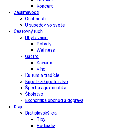
Koncert
Zaujímavosti
Osobnosti
U susedov vo svete
Cestovný ruch
Ubytovanie
Pobyty
Wellness
Gastro
Kaviarne
Víno
Kultúra a tradície
Kúpele a kúpeľníctvo
Šport a agroturistika
Školstvo
Ekonomika obchod a doprava
Kraje
Bratislavský kraj
Tipy
Podujatia