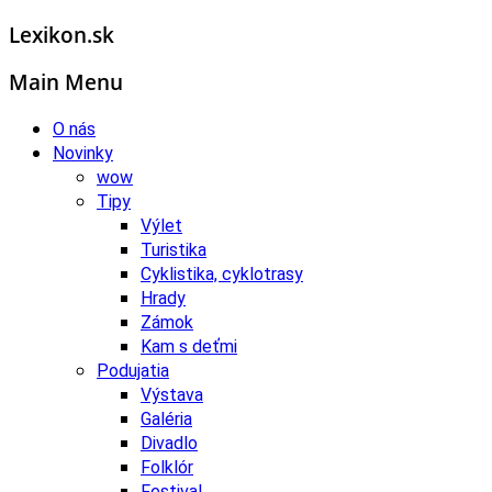
Lexikon.sk
Main Menu
O nás
Novinky
wow
Tipy
Výlet
Turistika
Cyklistika, cyklotrasy
Hrady
Zámok
Kam s deťmi
Podujatia
Výstava
Galéria
Divadlo
Folklór
Festival