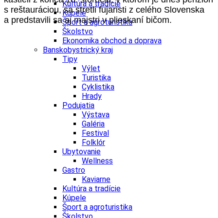
Kultúra a tradície
s reštauráciou, sa stretli fujaristi z celého Slovenska
Kúpele
a predstavili sa aj majstri v plieskaní bičom.
Šport a agroturistika
Školstvo
Ekonomika obchod a doprava
Banskobystrický kraj
Tipy
Výlet
Turistika
Cyklistika
Hrady
Podujatia
Výstava
Galéria
Festival
Folklór
Ubytovanie
Wellness
Gastro
Kaviarne
Kultúra a tradície
Kúpele
Šport a agroturistika
Školstvo