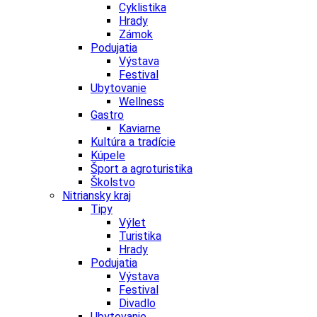
Cyklistika
Hrady
Zámok
Podujatia
Výstava
Festival
Ubytovanie
Wellness
Gastro
Kaviarne
Kultúra a tradície
Kúpele
Šport a agroturistika
Školstvo
Nitriansky kraj
Tipy
Výlet
Turistika
Hrady
Podujatia
Výstava
Festival
Divadlo
Ubytovanie