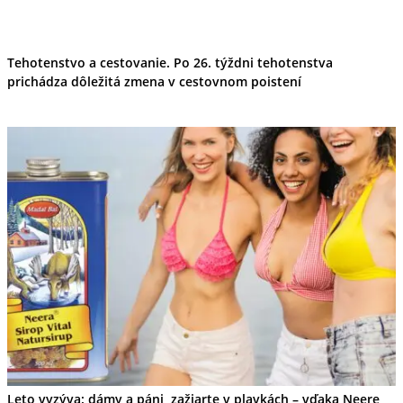
Tehotenstvo a cestovanie. Po 26. týždni tehotenstva
prichádza dôležitá zmena v cestovnom poistení
Leto vyzýva: dámy a páni, zažiarte v plavkách – vďaka Neere