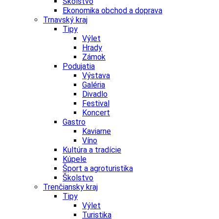
Školstvo
Ekonomika obchod a doprava
Trnavský kraj
Tipy
Výlet
Hrady
Zámok
Podujatia
Výstava
Galéria
Divadlo
Festival
Koncert
Gastro
Kaviarne
Víno
Kultúra a tradície
Kúpele
Šport a agroturistika
Školstvo
Trenčiansky kraj
Tipy
Výlet
Turistika