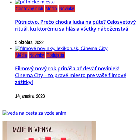
Cestovný ruch
Médiá
Novinky
Pútnictvo. Prečo chodia ľudia na púte? Celosvetový
rituál, ku ktorému sa hlásia všetky náboženstvá
5 októbra, 2022
Médiá
Novinky
Podujatia
Filmový nový rok prináša až deväť noviniek!
Cinema City – to pravé miesto pre vaše filmové
zážitky!
14 januára, 2023