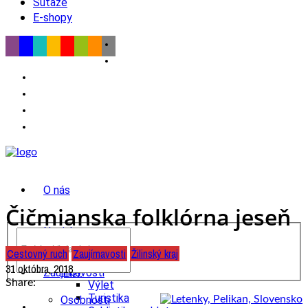
Súťaže
E-shopy
O nás
Čičmianska folklórna jeseň
Novinky
Cestovný ruch
Zaujímavosti
Žilinský kraj
wow
31 októbra, 2018
Tipy
Zaujímavosti
Share:
Výlet
Turistika
Osobnosti