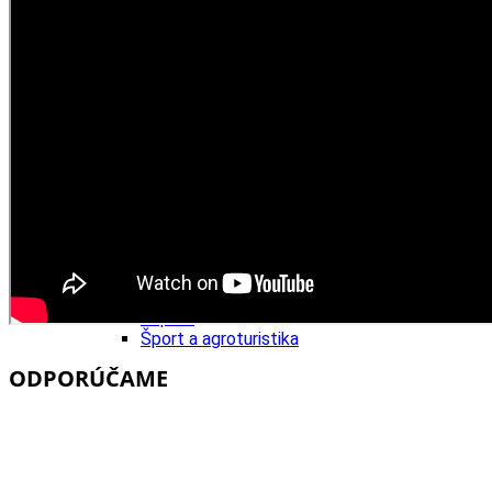
Tipy
Výlet
Turistika
Cyklistika
Hrady
Podujatia
Výstava
Galéria
Folklór
Ubytovanie
Pobyty
Wellness
Gastro
Kaviarne
Kultúra a tradície
Kúpele
Šport a agroturistika
Školstvo
ODPORÚČAME
Ekonomika obchod a doprava