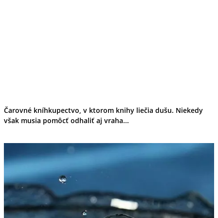
Čarovné kníhkupectvo, v ktorom knihy liečia dušu. Niekedy
však musia pomôcť odhaliť aj vraha...