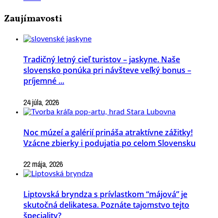
Zaujímavosti
Tradičný letný cieľ turistov – jaskyne. Naše
slovensko ponúka pri návšteve veľký bonus –
príjemné ...
24 júla, 2026
Noc múzeí a galérií prináša atraktívne zážitky!
Vzácne zbierky i podujatia po celom Slovensku
22 mája, 2026
Liptovská bryndza s prívlastkom “májová” je
skutočná delikatesa. Poznáte tajomstvo tejto
špeciality?