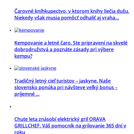
Čarovné kníhkupectvo, v ktorom knihy liečia dušu.
Niekedy však musia pomôcť odhaliť aj vraha…
Kempovanie a letné čaro. Ste pripravení na skvelé
dobrodružstvá a poznáte zásady pri výbere
kempu?
Tradičný letný cieľ turistov – jaskyne. Naše
slovensko ponúka pri návšteve veľký bonus –
príjemné ...
Chute leta znásobí elektrický gril ORAVA
GRILLCHEF. Váš pomocník na grilovanie 365 dní v
roku