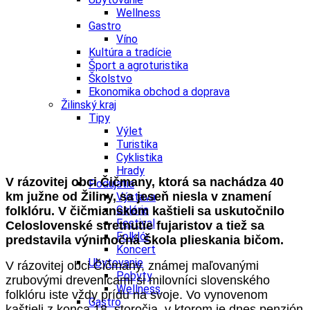
Wellness
Gastro
Víno
Kultúra a tradície
Šport a agroturistika
Školstvo
Ekonomika obchod a doprava
Žilinský kraj
Tipy
Výlet
Turistika
Cyklistika
Hrady
V rázovitej obci Čičmany, ktorá sa nachádza 40
Podujatia
km južne od Žiliny, sa jeseň niesla v znamení
Výstava
Galéria
folklóru. V čičmianskom kaštieli
sa uskutočnilo
Festival
Celoslovenské stretnutie fujaristov a tiež sa
Folklór
predstavila výnimočná Škola plieskania bičom.
Koncert
Ubytovanie
V rázovitej obci Čičmany, známej maľovanými
Pobyty
zrubovými drevenicami si milovníci slovenského
Wellness
folklóru iste vždy prídu na svoje. Vo vynovenom
Gastro
kaštieli z konca 18. storočia, v ktorom
je dnes penzión