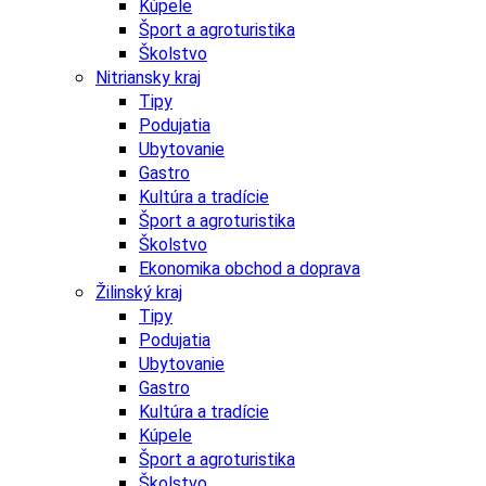
Kúpele
Šport a agroturistika
Školstvo
Nitriansky kraj
Tipy
Podujatia
Ubytovanie
Gastro
Kultúra a tradície
Šport a agroturistika
Školstvo
Ekonomika obchod a doprava
Žilinský kraj
Tipy
Podujatia
Ubytovanie
Gastro
Kultúra a tradície
Kúpele
Šport a agroturistika
Školstvo