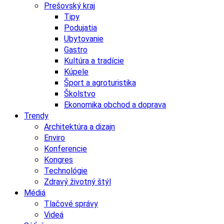
Prešovský kraj
Tipy
Podujatia
Ubytovanie
Gastro
Kultúra a tradície
Kúpele
Šport a agroturistika
Školstvo
Ekonomika obchod a doprava
Trendy
Architektúra a dizajn
Enviro
Konferencie
Kongres
Technológie
Zdravý životný štýl
Médiá
Tlačové správy
Videá