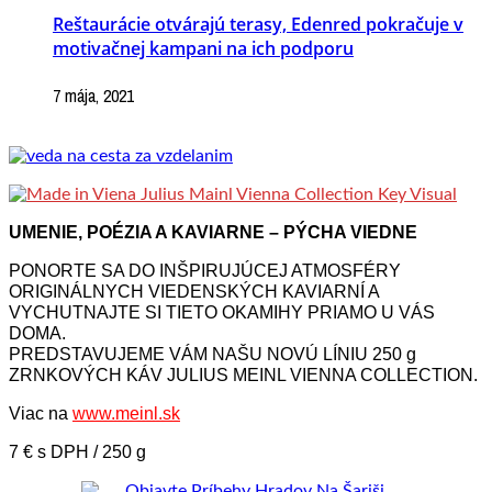
Reštaurácie otvárajú terasy, Edenred pokračuje v
motivačnej kampani na ich podporu
7 mája, 2021
UMENIE, POÉZIA A KAVIARNE – PÝCHA VIEDNE
PONORTE SA DO INŠPIRUJÚCEJ ATMOSFÉRY
ORIGINÁLNYCH VIEDENSKÝCH KAVIARNÍ A
VYCHUTNAJTE SI TIETO OKAMIHY PRIAMO U VÁS
DOMA.
PREDSTAVUJEME VÁM NAŠU NOVÚ LÍNIU 250 g
ZRNKOVÝCH KÁV JULIUS MEINL VIENNA COLLECTION.
Viac na
www.meinl.sk
7 € s DPH / 250 g