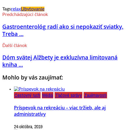
Tags
relax
Ubytovanie
Predchádzajúci článok
Gastroenterológ radí ako si nepokaziť sviatky.
Treba ...
Ďalší článok
Dóm svätej Alžbety je exkluzívna limitovaná
kniha ...
Mohlo by vás zaujímať:
Cestovný ruch
Médiá
Tlačové správy
Zaujímavosti
Príspevok na rekreáciu – viac tržieb, ale aj
administratívy
24 októbra, 2019