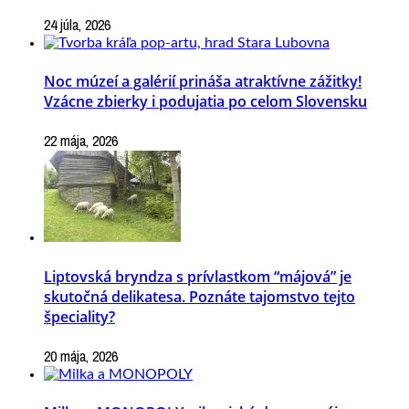
24 júla, 2026
Noc múzeí a galérií prináša atraktívne zážitky!
Vzácne zbierky i podujatia po celom Slovensku
22 mája, 2026
Liptovská bryndza s prívlastkom “májová” je
skutočná delikatesa. Poznáte tajomstvo tejto
špeciality?
20 mája, 2026