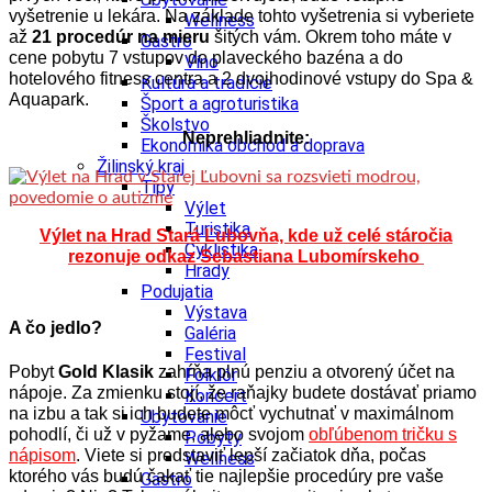
vyšetrenie u lekára. Na základe tohto vyšetrenia si vyberiete
Wellness
až
21 procedúr na mieru
šitých vám. Okrem toho máte v
Gastro
cene pobytu 7 vstupov do plaveckého bazéna a do
Víno
hotelového fitness centra a 2 dvojhodinové vstupy do Spa &
Kultúra a tradície
Aquapark.
Šport a agroturistika
Školstvo
Neprehliadnite:
Ekonomika obchod a doprava
Žilinský kraj
Tipy
Výlet
Turistika
Výlet na Hrad Stará Ľubovňa, kde už celé stáročia
Cyklistika
rezonuje odkaz Sebastiana Lubomírskeho
Hrady
Podujatia
Výstava
A čo jedlo?
Galéria
Festival
Pobyt
Gold Klasik
zahŕňa plnú penziu a otvorený účet na
Folklór
nápoje. Za zmienku stojí, že raňajky budete dostávať priamo
Koncert
na izbu a tak si ich budete môcť vychutnať v maximálnom
Ubytovanie
pohodlí, či už v pyžame, alebo svojom
obľúbenom tričku s
Pobyty
nápisom
. Viete si predstaviť lepší začiatok dňa, počas
Wellness
ktorého vás budú čakať tie najlepšie procedúry pre vaše
Gastro