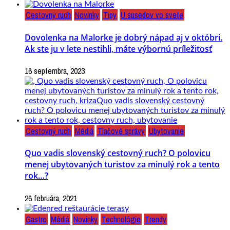
Cestovný ruch
Novinky
Tipy
U susedov vo svete
Dovolenka na Malorke je dobrý nápad aj v októbri.
Ak ste ju v lete nestihli, máte výbornú príležitosť
16 septembra, 2023
Cestovný ruch
Médiá
Tlačové správy
Ubytovanie
Quo vadis slovenský cestovný ruch? O polovicu
menej ubytovaných turistov za minulý rok a tento
rok…?
26 februára, 2021
Gastro
Médiá
Novinky
Technológie
Trendy