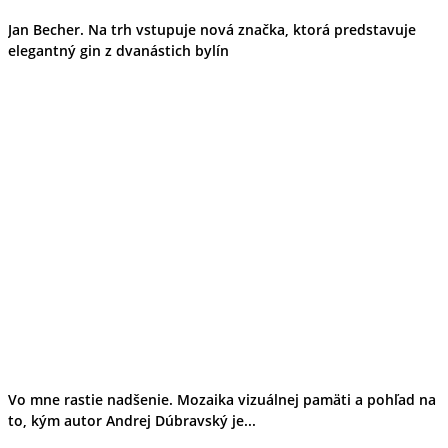
Ekonomika obchod a doprava
Jan Becher. Na trh vstupuje nová značka, ktorá predstavuje
Košický kraj
elegantný gin z dvanástich bylín
Tipy
Výlet
Turistika
Cyklistika
Hrady
Podujatia
Výstava
Galéria
Divadlo
Folklór
Fašiangy
Ubytovanie
Pobyty
Gastro
Kaviarne
Víno
Kultúra a tradície
Šport a agroturistika
Školstvo
Vo mne rastie nadšenie. Mozaika vizuálnej pamäti a pohľad na
Ekonomika obchod a doprava
to, kým autor Andrej Dúbravský je...
Prešovský kraj