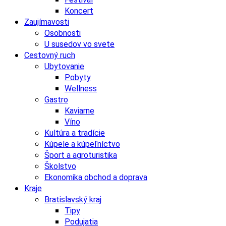
Koncert
Zaujímavosti
Osobnosti
U susedov vo svete
Cestovný ruch
Ubytovanie
Pobyty
Wellness
Gastro
Kaviarne
Víno
Kultúra a tradície
Kúpele a kúpeľníctvo
Šport a agroturistika
Školstvo
Ekonomika obchod a doprava
Kraje
Bratislavský kraj
Tipy
Podujatia