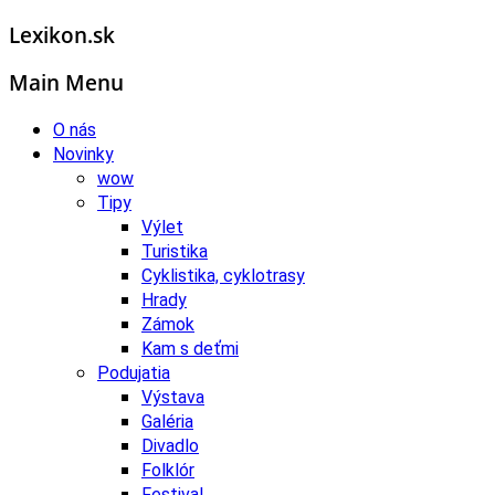
Lexikon.sk
Main Menu
O nás
Novinky
wow
Tipy
Výlet
Turistika
Cyklistika, cyklotrasy
Hrady
Zámok
Kam s deťmi
Podujatia
Výstava
Galéria
Divadlo
Folklór
Festival