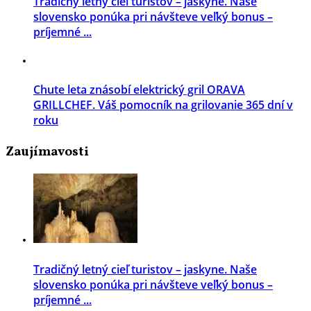
Tradičný letný cieľ turistov – jaskyne. Naše
slovensko ponúka pri návšteve veľký bonus –
príjemné ...
Chute leta znásobí elektrický gril ORAVA
GRILLCHEF. Váš pomocník na grilovanie 365 dní v
roku
Zaujímavosti
Tradičný letný cieľ turistov – jaskyne. Naše
slovensko ponúka pri návšteve veľký bonus –
príjemné ...