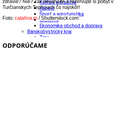
zdravie? Nie? Tak neváhajte a rezervujte si pobyt v
Kultúra a tradície
Turčianskych Tepliciach čo najskôr!
Kúpele
Šport a agroturistika
Foto
:
catalina.m
/ Shutterstock.com
Školstvo
Ekonomika obchod a doprava
Banskobystrický kraj
Tipy
Výlet
ODPORÚČAME
Turistika
Cyklistika
Hrady
Podujatia
Výstava
Galéria
Festival
Folklór
Ubytovanie
Wellness
Gastro
Kaviarne
Kultúra a tradície
Kúpele
Šport a agroturistika
Školstvo