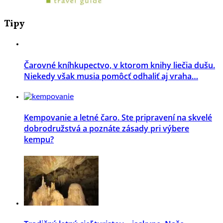
Tipy
Čarovné kníhkupectvo, v ktorom knihy liečia dušu.
Niekedy však musia pomôcť odhaliť aj vraha…
Kempovanie a letné čaro. Ste pripravení na skvelé
dobrodružstvá a poznáte zásady pri výbere
kempu?