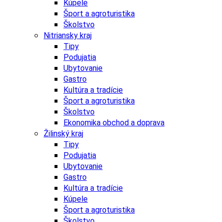
Kúpele
Šport a agroturistika
Školstvo
Nitriansky kraj
Tipy
Podujatia
Ubytovanie
Gastro
Kultúra a tradície
Šport a agroturistika
Školstvo
Ekonomika obchod a doprava
Žilinský kraj
Tipy
Podujatia
Ubytovanie
Gastro
Kultúra a tradície
Kúpele
Šport a agroturistika
Školstvo