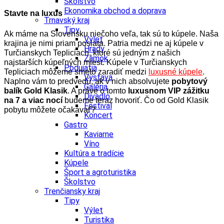
Školstvo
Ekonomika obchod a doprava
Stavte na luxus
Trnavský kraj
Tipy
Ak máme na Slovensku niečoho veľa, tak sú to kúpele. Naša
Výlet
krajina je nimi priam posiata. Patria medzi ne aj kúpele v
Hrady
Turčianskych Tepliciach, ktoré sú jedným z našich
Zámok
najstarších kúpeľných miest.
Kúpele v Turčianskych
Podujatia
Tepliciach môžeme smelo zaradiť medzi
luxusné kúpele
.
Výstava
Naplno vám to predvedú, ak v nich absolvujete
pobytový
Galéria
balík Gold Klasik
. A práve o tomto
luxusnom VIP zážitku
Divadlo
na 7 a viac nocí
budeme teraz hovoriť. Čo od Gold Klasik
Festival
pobytu môžete očakávať?
Koncert
Gastro
Kaviarne
Víno
Kultúra a tradície
Kúpele
Šport a agroturistika
Školstvo
Trenčiansky kraj
Tipy
Výlet
Turistika