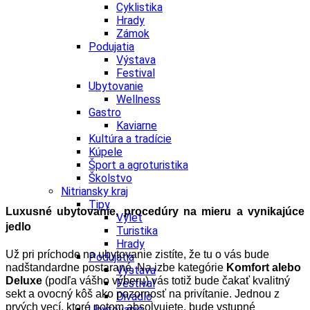
Cyklistika
Hrady
Zámok
Podujatia
Výstava
Festival
Ubytovanie
Wellness
Gastro
Kaviarne
Kultúra a tradície
Kúpele
Šport a agroturistika
Školstvo
Nitriansky kraj
Tipy
Luxusné ubytovanie, procedúry na mieru a vynikajúce
Výlet
jedlo
Turistika
Hrady
Už pri príchode na ubytovanie zistíte, že tu o vás bude
Podujatia
nadštandardne postarané. Na izbe kategórie
Komfort alebo
Výstava
Deluxe
(podľa vášho výberu) vás totiž bude čakať kvalitný
Festival
sekt a ovocný kôš ako pozornosť na privítanie.
Jednou z
Divadlo
prvých vecí, ktoré potom absolvujete, bude vstupné
Ubytovanie