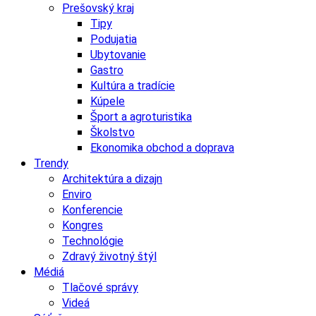
Prešovský kraj
Tipy
Podujatia
Ubytovanie
Gastro
Kultúra a tradície
Kúpele
Šport a agroturistika
Školstvo
Ekonomika obchod a doprava
Trendy
Architektúra a dizajn
Enviro
Konferencie
Kongres
Technológie
Zdravý životný štýl
Médiá
Tlačové správy
Videá