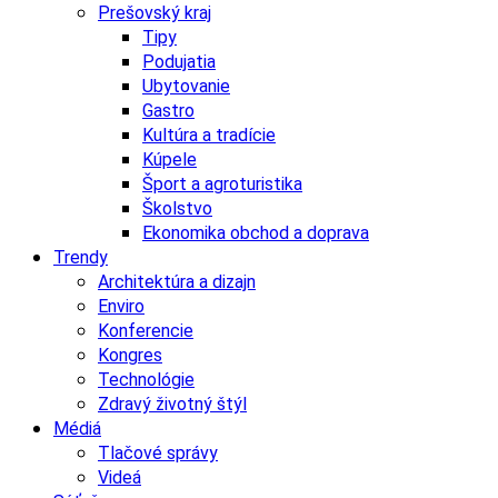
Prešovský kraj
Tipy
Podujatia
Ubytovanie
Gastro
Kultúra a tradície
Kúpele
Šport a agroturistika
Školstvo
Ekonomika obchod a doprava
Trendy
Architektúra a dizajn
Enviro
Konferencie
Kongres
Technológie
Zdravý životný štýl
Médiá
Tlačové správy
Videá