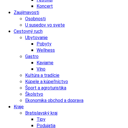
Koncert
Zaujímavosti
Osobnosti
U susedov vo svete
Cestovný ruch
Ubytovanie
Pobyty
Wellness
Gastro
Kaviarne
Víno
Kultúra a tradície
Kúpele a kúpeľníctvo
Šport a agroturistika
Školstvo
Ekonomika obchod a doprava
Kraje
Bratislavský kraj
Tipy
Podujatia