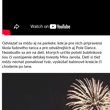
Odviazať sa môžu aj na parkete, kde je pre nich pripravená
škola ľudového tanca a pre odvážnejších aj Pole Dance.
Nezabudlo sa ani na deti, ktorých určite poteší bublinková
šou či vystúpenie detskej hviezdy Mira Jaroša. Deti si tiež
môžu nechať pomaľovať tvár, vyskúšať balónové kreácie či
chodenie po lane.