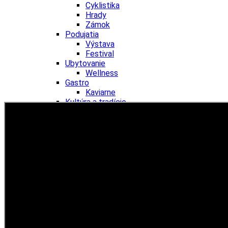
Cyklistika
Hrady
Zámok
Podujatia
Výstava
Festival
Ubytovanie
Wellness
Gastro
Kaviarne
Kultúra a tradície
Kúpele
Šport a agroturistika
Školstvo
Nitriansky kraj
Tipy
Výlet
Turistika
Hrady
Podujatia
Výstava
Festival
Divadlo
Ubytovanie