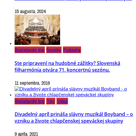
15 augusta, 2024
Bratislavský kraj
Novinky
Podujatia
Ste pripravení na hudobné zážitky? Slovenská
filharmónia otvára 71. koncertnú sezónu.
11 septembra, 2019
Bratislavský kraj
Tipy
Videá
Divadelný apríl prináša slávny muzikál Boyband – o
vzniku a živote chlapčenskej speváckej skupiny
9 apríla, 2021