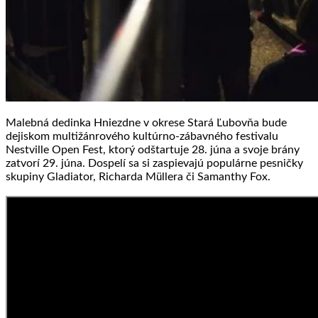
Malebná dedinka Hniezdne v okrese Stará Ľubovňa bude
dejiskom multižánrového kultúrno-zábavného festivalu
Nestville Open Fest, ktorý odštartuje 28. júna a svoje brány
zatvorí 29. júna. Dospelí sa si zaspievajú populárne pesničky
skupiny Gladiator, Richarda M
llera či Samanthy Fox.
ü