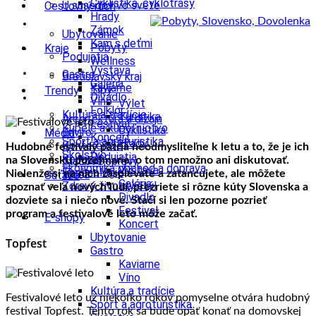
Cyklistika, cyklotrasy
U susedov vo svete
Cestovný ruch
Hrady
Zámok
Ubytovanie
Kam s deťmi
Pobyty
Kraje
Podujatia
Wellness
Výstava
Gastro
Bratislavský kraj
Galéria
Kaviarne
Tipy
Trendy
Divadlo
Víno
Výlet
Folklór
Kultúra a tradície
Turistika
Architektúra a dizajn
Festival
Kúpele a kúpeľníctvo
Cyklistika
Enviro
Médiá
Koncert
Šport a agroturistika
Hrady
Konferencie
Hudobné festivaly patria neodmysliteľne k letu a to, že je ich
Školstvo
Podujatia
Kongres
na Slovensku požehnane, o tom nemožno ani diskutovať.
Tlačové správy
Ekonomika obchod a doprava
Výstava
Technológie
Nielenže si na nich zaspievate a zatancujete, ale môžete
Videá
Súťaže
Galéria
Zdravý životný štýl
spoznať veľa nových ľudí, prezriete si rôzne kúty Slovenska a
Divadlo
dozviete sa i niečo nové. Stačí si len pozorne pozrieť
Festival
program a festivalové leto môže začať.
E-shopy
Koncert
Ubytovanie
Topfest
Gastro
Kaviarne
Víno
Kultúra a tradície
Festivalové leto už niekoľko rokov pomyselne otvára hudobný
Šport a agroturistika
festival Topfest. Tento rok sa bude opäť konať na domovskej