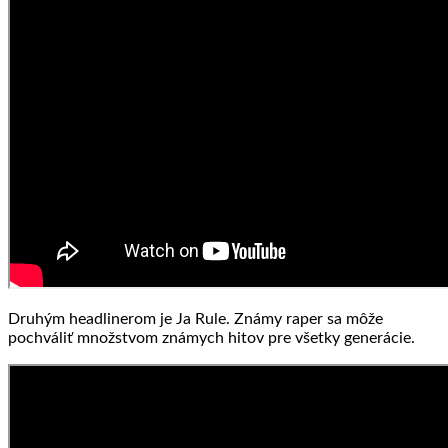
Druhým headlinerom je Ja Rule. Známy raper sa môže
pochváliť množstvom známych hitov pre všetky generácie.