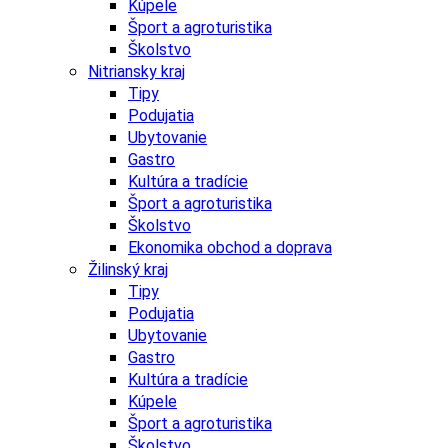
Kúpele
Šport a agroturistika
Školstvo
Nitriansky kraj
Tipy
Podujatia
Ubytovanie
Gastro
Kultúra a tradície
Šport a agroturistika
Školstvo
Ekonomika obchod a doprava
Žilinský kraj
Tipy
Podujatia
Ubytovanie
Gastro
Kultúra a tradície
Kúpele
Šport a agroturistika
Školstvo