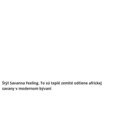
Štýl Savanna Feeling. To sú teplé zemité odtiene africkej
savany v modernom bývaní