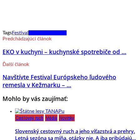
Tags
Festival
Kultúra a tradície
Predchádzajúci článok
EKO v kuchyni – kuchynské spotrebiče od ...
Ďalší článok
Navštívte Festival Európskeho ľudového
remesla v Kežmarku – ...
Mohlo by vás zaujímať:
Cestovný ruch
Médiá
Novinky
Slovenský cestovný ruch a jeho víťazstvá a prehry.
Letná sezóna sa míňa, otázky nie. A iba pribúdajú…