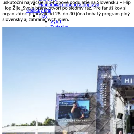
uskutoční najväčšie hip-hopové podujatie na Slovensku – Hip
Ekonomika obchod a doprava
Hop Žije. Svoje brány otvorí po siedmy raz. Pre fanúšikov si
Košický kraj
organizátori pripravili od 28. do 30 júna bohatý program plný
Tipy
slovenský aj zahraničných mien.
Výlet
Turistika
Cyklistika
Hrady
Podujatia
Výstava
Galéria
Divadlo
Folklór
Fašiangy
Ubytovanie
Pobyty
Gastro
Kaviarne
Víno
Kultúra a tradície
Šport a agroturistika
Školstvo
Ekonomika obchod a doprava
Prešovský kraj