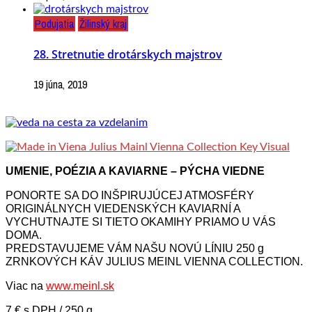
Podujatia
Žilinský kraj
28. Stretnutie drotárskych majstrov
19 júna, 2019
UMENIE, POÉZIA A KAVIARNE – PÝCHA VIEDNE
PONORTE SA DO INŠPIRUJÚCEJ ATMOSFÉRY
ORIGINÁLNYCH VIEDENSKÝCH KAVIARNÍ A
VYCHUTNAJTE SI TIETO OKAMIHY PRIAMO U VÁS
DOMA.
PREDSTAVUJEME VÁM NAŠU NOVÚ LÍNIU 250 g
ZRNKOVÝCH KÁV JULIUS MEINL VIENNA COLLECTION.
Viac na
www.meinl.sk
7 € s DPH / 250 g