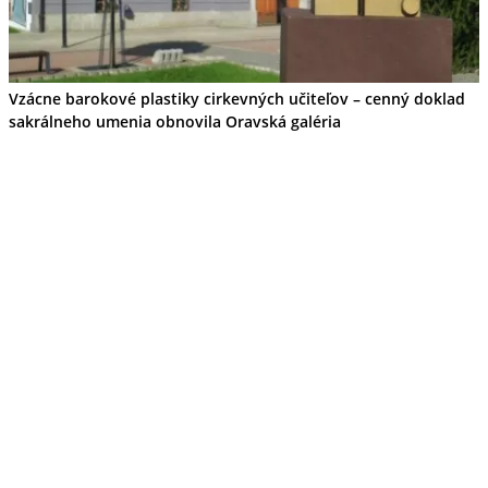
Vzácne barokové plastiky cirkevných učiteľov – cenný doklad
sakrálneho umenia obnovila Oravská galéria