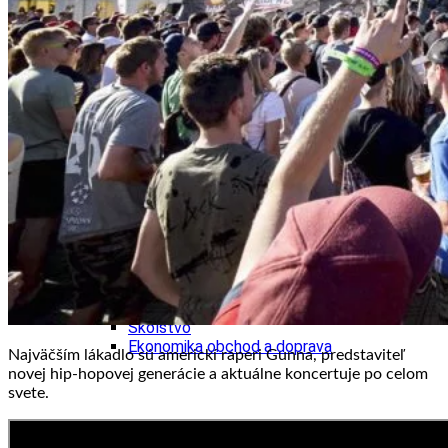
Tipy
Výlet
Turistika
Cyklistika
Hrady
Podujatia
Výstava
Galéria
Folklór
Ubytovanie
Pobyty
Wellness
Gastro
Kaviarne
Kultúra a tradície
Kúpele
Šport a agroturistika
Školstvo
Ekonomika obchod a doprava
Najväčším lákadlo sú americkí raperi Gunna, predstaviteľ
novej hip-hopovej generácie a aktuálne koncertuje po celom
svete.