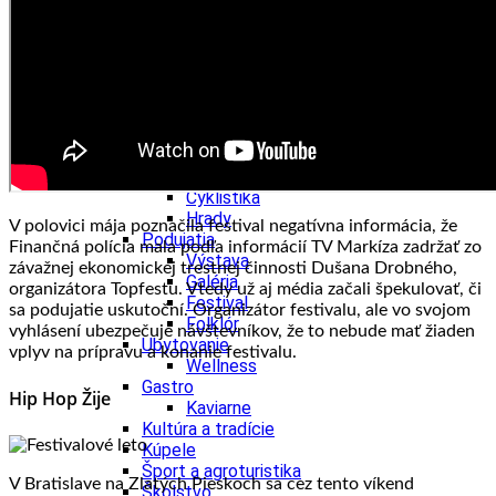
Kultúra a tradície
Kúpele
Šport a agroturistika
Školstvo
Ekonomika obchod a doprava
Banskobystrický kraj
Tipy
Výlet
Turistika
Cyklistika
Hrady
V polovici mája poznačila festival negatívna informácia, že
Podujatia
Finančná polícia mala podľa informácií TV Markíza zadržať zo
Výstava
závažnej ekonomickej trestnej činnosti Dušana Drobného,
Galéria
organizátora Topfestu. Vtedy už aj média začali špekulovať, či
Festival
sa podujatie uskutoční. Organizátor festivalu, ale vo svojom
Folklór
vyhlásení ubezpečuje návštevníkov, že to nebude mať žiaden
Ubytovanie
vplyv na prípravu a konanie festivalu.
Wellness
Gastro
Hip Hop Žije
Kaviarne
Kultúra a tradície
Kúpele
Šport a agroturistika
V Bratislave na Zlatých Pieskoch sa cez tento víkend
Školstvo