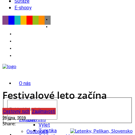
Súťaže
E-shopy
O nás
Festivalové leto začína
Novinky
Cestovný ruch
Zaujímavosti
wow
28 júna, 2019
Tipy
Zaujímavosti
Share:
Výlet
Turistika
Osobnosti