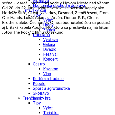
Školstvo
scéne – v areáli na Zelenej vode v Novom Meste nad Váhom.
Ekonomika obchod a doprava
Od 28. do 29. júna uvidíte svetové i slovenské kapely ako
Trnavský kraj
Horkýže Slíže, Great Malarkey, Desmod, Zemětřesení, From
Tipy
Our Hands, Lukáš Adamec, Arzén, Doctor P. P., Circus
Výlet
Brothers alebo Čechomor.
O nezabudnuteľnú šou sa postará
Hrady
aj britská kapela Apollo 440, ktorá sa preslávila najmä hitom
Zámok
„Stop The Rock“ z filmu 60 sekúnd.
Podujatia
Výstava
Galéria
Divadlo
Festival
Koncert
Gastro
Kaviarne
Víno
Kultúra a tradície
Kúpele
Šport a agroturistika
Školstvo
Trenčiansky kraj
Tipy
Výlet
Turistika