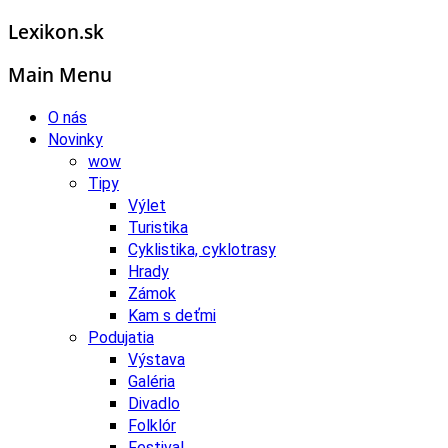
Lexikon.sk
Main Menu
O nás
Novinky
wow
Tipy
Výlet
Turistika
Cyklistika, cyklotrasy
Hrady
Zámok
Kam s deťmi
Podujatia
Výstava
Galéria
Divadlo
Folklór
Festival