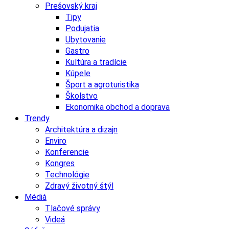
Prešovský kraj
Tipy
Podujatia
Ubytovanie
Gastro
Kultúra a tradície
Kúpele
Šport a agroturistika
Školstvo
Ekonomika obchod a doprava
Trendy
Architektúra a dizajn
Enviro
Konferencie
Kongres
Technológie
Zdravý životný štýl
Médiá
Tlačové správy
Videá