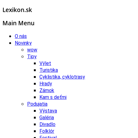
Lexikon.sk
Main Menu
O nás
Novinky
wow
Tipy
Výlet
Turistika
Cyklistika, cyklotrasy
Hrady
Zámok
Kam s deťmi
Podujatia
Výstava
Galéria
Divadlo
Folklór
Festival