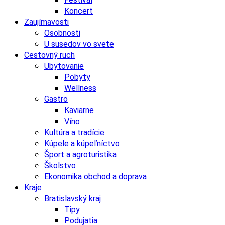
Koncert
Zaujímavosti
Osobnosti
U susedov vo svete
Cestovný ruch
Ubytovanie
Pobyty
Wellness
Gastro
Kaviarne
Víno
Kultúra a tradície
Kúpele a kúpeľníctvo
Šport a agroturistika
Školstvo
Ekonomika obchod a doprava
Kraje
Bratislavský kraj
Tipy
Podujatia