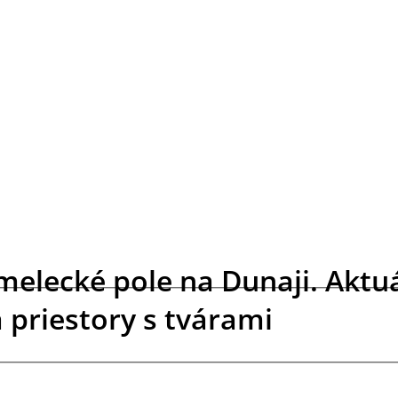
umelecké pole na Dunaji. Akt
 priestory s tvárami