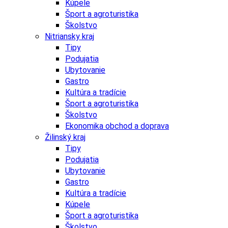
Kúpele
Šport a agroturistika
Školstvo
Nitriansky kraj
Tipy
Podujatia
Ubytovanie
Gastro
Kultúra a tradície
Šport a agroturistika
Školstvo
Ekonomika obchod a doprava
Žilinský kraj
Tipy
Podujatia
Ubytovanie
Gastro
Kultúra a tradície
Kúpele
Šport a agroturistika
Školstvo