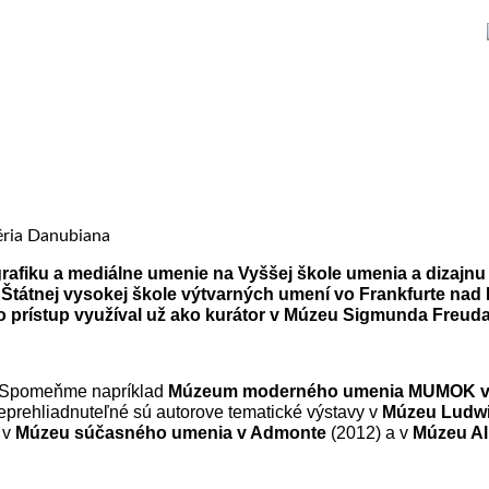
afiku a mediálne umenie na Vyššej škole umenia a dizajnu 
 Štátnej vysokej škole výtvarných umení vo Frankfurte na
 prístup využíval už ako kurátor v Múzeu Sigmunda Freuda 
h. Spomeňme napríklad
Múzeum moderného umenia MUMOK
v
eprehliadnuteľné sú autorove tematické výstavy v
Múzeu Ludwi
 v
Múzeu súčasného umenia v Admonte
(2012) a v
Múzeu Al