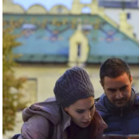
Kultúra a tradície
Kúpele
Šport a agroturistika
Školstvo
Ekonomika obchod a doprava
Banskobystrický kraj
Tipy
Výlet
Turistika
Cyklistika
Hrady
Podujatia
Výstava
Galéria
Festival
Folklór
Ubytovanie
Wellness
Gastro
Kaviarne
Kultúra a tradície
Kúpele
Šport a agroturistika
Školstvo