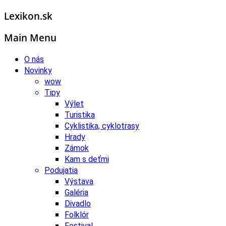
Lexikon.sk
Main Menu
O nás
Novinky
wow
Tipy
Výlet
Turistika
Cyklistika, cyklotrasy
Hrady
Zámok
Kam s deťmi
Podujatia
Výstava
Galéria
Divadlo
Folklór
Festival