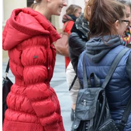
Tipy
Výlet
Turistika
Cyklistika
Hrady
Podujatia
Výstava
Galéria
Folklór
Ubytovanie
Pobyty
Wellness
Gastro
Kaviarne
Kultúra a tradície
Kúpele
Šport a agroturistika
Školstvo
Ekonomika obchod a doprava