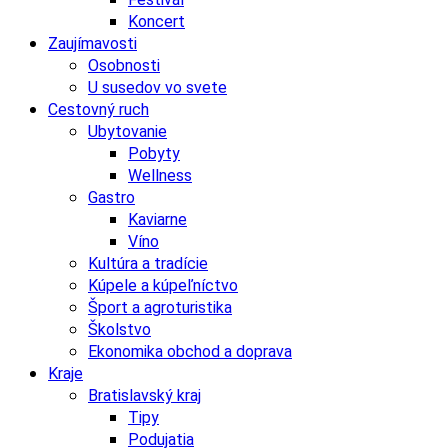
Koncert
Zaujímavosti
Osobnosti
U susedov vo svete
Cestovný ruch
Ubytovanie
Pobyty
Wellness
Gastro
Kaviarne
Víno
Kultúra a tradície
Kúpele a kúpeľníctvo
Šport a agroturistika
Školstvo
Ekonomika obchod a doprava
Kraje
Bratislavský kraj
Tipy
Podujatia