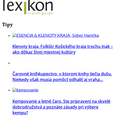
Tipy
Klenoty kraja. Folklór Košického kraja trochu inak –
ako dôkaz živej miestnej kultúry
Čarovné kníhkupectvo, v ktorom knihy liečia dušu.
Niekedy však musia pomôcť odhaliť aj vraha…
Kempovanie a letné čaro. Ste pripravení na skvelé
dobrodružstvá a poznáte zásady pri výbere
kempu?