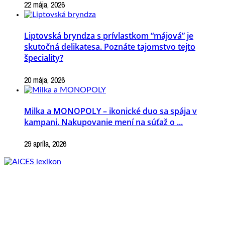
22 mája, 2026
Liptovská bryndza s prívlastkom “májová” je
skutočná delikatesa. Poznáte tajomstvo tejto
špeciality?
20 mája, 2026
Milka a MONOPOLY – ikonické duo sa spája v
kampani. Nakupovanie mení na súťaž o ...
29 apríla, 2026