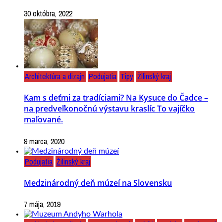
30 októbra, 2022
Architektúra a dizajn
Podujatia
Tipy
Žilinský kraj
Kam s deťmi za tradíciami? Na Kysuce do Čadce –
na predveľkonočnú výstavu kraslíc To vajíčko
maľované.
9 marca, 2020
Podujatia
Žilinský kraj
Medzinárodný deň múzeí na Slovensku
7 mája, 2019