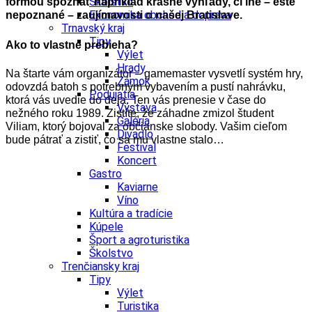
Školstvo
formou spoznať napríklad krásne výhľady, či iné – ešte
Ekonomika obchod a doprava
nepoznané – zaujímavosti o našej Bratislave.
Trnavský kraj
Tipy
Ako to vlastne prebieha?
Výlet
Hrady
Na štarte vám organizátor – gamemaster vysvetlí systém hry,
Zámok
odovzdá batoh s potrebným vybavením a pustí nahrávku,
Podujatia
ktorá vás uvedie do deja. Ten vás prenesie v čase do
Výstava
nežného roku 1989. Zistíte, že záhadne zmizol študent
Galéria
Viliam, ktorý bojoval za občianske slobody. Vašim cieľom
Divadlo
bude pátrať a zistiť, čo sa mu vlastne stalo…
Festival
Koncert
Gastro
Kaviarne
Víno
Kultúra a tradície
Kúpele
Šport a agroturistika
Školstvo
Trenčiansky kraj
Tipy
Výlet
Turistika