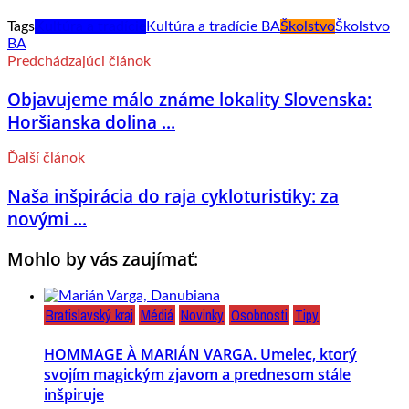
Tags
Kultúra a tradície
Kultúra a tradície BA
Školstvo
Školstvo
BA
Predchádzajúci článok
Objavujeme málo známe lokality Slovenska:
Horšianska dolina ...
Ďalší článok
Naša inšpirácia do raja cykloturistiky: za
novými ...
Mohlo by vás zaujímať:
Bratislavský kraj
Médiá
Novinky
Osobnosti
Tipy
HOMMAGE À MARIÁN VARGA. Umelec, ktorý
svojím magickým zjavom a prednesom stále
inšpiruje