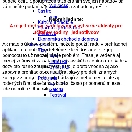
budete čeliť. Spoluprácou a zdieľaním svojich nápadov sa
Wellness
vám určite podarí nájsť riešenie a záhadu vyriešite.
Gastro
Víno
Neprehliadnite:
Kultúra a tradície
Aké je trendové vzdelávanie a výtvarné aktivity pre
Šport a agroturistika
učiteľov, rodiny i jednotlivcov
Školstvo
Ekonomika obchod a doprava
Ak máte s úlohou problém, môžete použiť radu v prehľadnej
Žilinský kraj
aplikácii na mobilnom telefóne, ktorý dostanete. S jej
Tipy
pomocou to už naozaj nie je problém. Trasa je vedená aj
Výlet
menej známymi zákutiami bratislavského centra o ktorých sa
Turistika
dozviete rôzne zaujímavosti. Hra je preto vhodná aj ako
Cyklistika
zábavná prehliadka centra Bratislavy pre deti, známych,
Hrady
kolegov z firmy,… ktorí pochádzajú z iného mesta, ale aj
Podujatia
rodených Bratislavčanov, ktorí si často pripomenú miesta,
Výstava
kde neboli už dlhé roky.
Galéria
Festival
Folklór
Koncert
Ubytovanie
Pobyty
Wellness
Gastro