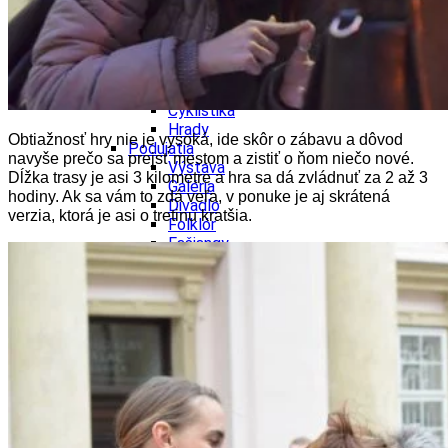
Ekonomika obchod a doprava
Košický kraj
Tipy
Výlet
Turistika
Cyklistika
Hrady
Obtiažnosť hry nie je vysoká, ide skôr o zábavu a dôvod
Podujatia
navyše prečo sa prejsť mestom a zistiť o ňom niečo nové.
Výstava
Dĺžka trasy je asi 3 kilometre a hra sa dá zvládnuť za 2 až 3
Galéria
hodiny. Ak sa vám to zdá veľa, v ponuke je aj skrátená
Divadlo
verzia, ktorá je asi o tretinu kratšia.
Folklór
Fašiangy
Ubytovanie
Pobyty
Gastro
Kaviarne
Víno
Kultúra a tradície
Šport a agroturistika
Školstvo
Ekonomika obchod a doprava
Prešovský kraj