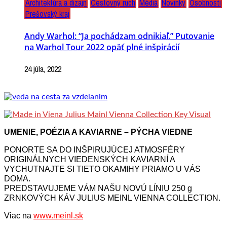
Architektúra a dizajn
Cestovný ruch
Médiá
Novinky
Osobnosti
Prešovský kraj
Andy Warhol: “Ja pochádzam odnikiaľ.” Putovanie
na Warhol Tour 2022 opäť plné inšpirácií
24 júla, 2022
UMENIE, POÉZIA A KAVIARNE – PÝCHA VIEDNE
PONORTE SA DO INŠPIRUJÚCEJ ATMOSFÉRY
ORIGINÁLNYCH VIEDENSKÝCH KAVIARNÍ A
VYCHUTNAJTE SI TIETO OKAMIHY PRIAMO U VÁS
DOMA.
PREDSTAVUJEME VÁM NAŠU NOVÚ LÍNIU 250 g
ZRNKOVÝCH KÁV JULIUS MEINL VIENNA COLLECTION.
Viac na
www.meinl.sk