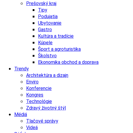
Prešovský kraj
Tipy
Podujatia
Ubytovanie
Gastro
Kultúra a tradície
Kúpele
Šport a agroturistika
Školstvo
Ekonomika obchod a doprava
Trendy
Architektúra a dizajn
Enviro
Konferencie
Kongres
Technológie
Zdravý životný štýl
Médiá
Tlačové správy
Videá