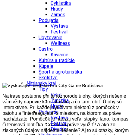
Cyklistika
Hrady
Zámok
Podujatia
Výstava
Festival
Ubytovanie
Wellness
Gastro
Kaviarne
Kultúra a tradície
Kúpele
Šport a agroturistika
Školstvo
Nitriansky kraj
Tipy
Výlet
Na trase postupne plníte rôznorodé úlohy, ktorých riešenie
Turistika
vám vždy napovie kam ísť ďalej a čo tam robiť. Úlohy sú
Hrady
interaktívne. Pri každej využívate niektorú z pomôcok v
Podujatia
batohu a “interreagujete” s miestom, na ktorom sa práve
Výstava
nachádzate. Pomôcok je naozaj veľa; stopky, lano, kompas,
Festival
či tenisová loptička. Čo z toho práve využiť? A ako zo
Divadlo
získaných údajov nájdeme riešenie? Aj to sú otázky, ktorým
Ubytovanie