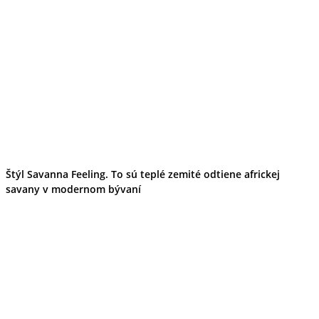
Štýl Savanna Feeling. To sú teplé zemité odtiene africkej
savany v modernom bývaní