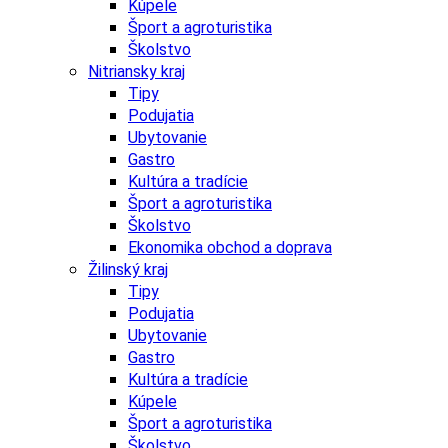
Kúpele
Šport a agroturistika
Školstvo
Nitriansky kraj
Tipy
Podujatia
Ubytovanie
Gastro
Kultúra a tradície
Šport a agroturistika
Školstvo
Ekonomika obchod a doprava
Žilinský kraj
Tipy
Podujatia
Ubytovanie
Gastro
Kultúra a tradície
Kúpele
Šport a agroturistika
Školstvo