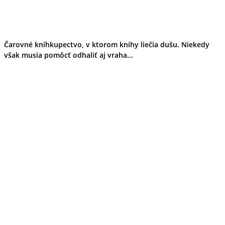
Čarovné kníhkupectvo, v ktorom knihy liečia dušu. Niekedy
však musia pomôcť odhaliť aj vraha...