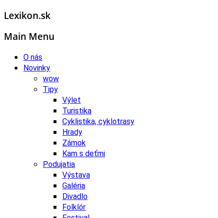
Lexikon.sk
Main Menu
O nás
Novinky
wow
Tipy
Výlet
Turistika
Cyklistika, cyklotrasy
Hrady
Zámok
Kam s deťmi
Podujatia
Výstava
Galéria
Divadlo
Folklór
Festival