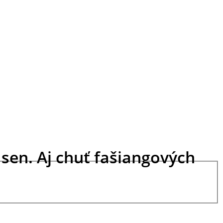
sen. Aj chuť fašiangových