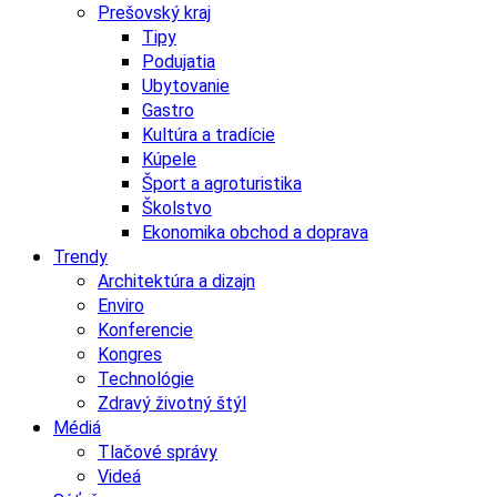
Prešovský kraj
Tipy
Podujatia
Ubytovanie
Gastro
Kultúra a tradície
Kúpele
Šport a agroturistika
Školstvo
Ekonomika obchod a doprava
Trendy
Architektúra a dizajn
Enviro
Konferencie
Kongres
Technológie
Zdravý životný štýl
Médiá
Tlačové správy
Videá