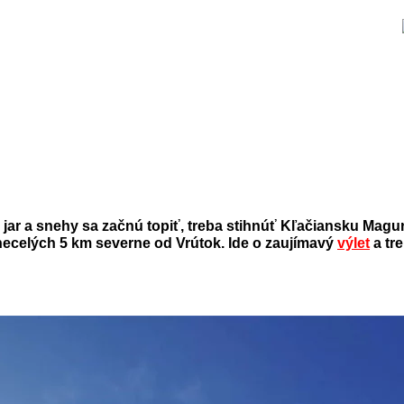
e jar a snehy sa začnú topiť, treba stihnúť Kľačiansku Mag
necelých 5 km severne od Vrútok. Ide o zaujímavý
výlet
a tr