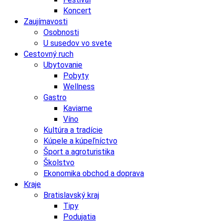
Koncert
Zaujímavosti
Osobnosti
U susedov vo svete
Cestovný ruch
Ubytovanie
Pobyty
Wellness
Gastro
Kaviarne
Víno
Kultúra a tradície
Kúpele a kúpeľníctvo
Šport a agroturistika
Školstvo
Ekonomika obchod a doprava
Kraje
Bratislavský kraj
Tipy
Podujatia