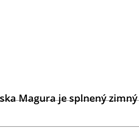
nska Magura je splnený zimný 