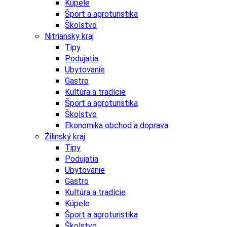
Kúpele
Šport a agroturistika
Školstvo
Nitriansky kraj
Tipy
Podujatia
Ubytovanie
Gastro
Kultúra a tradície
Šport a agroturistika
Školstvo
Ekonomika obchod a doprava
Žilinský kraj
Tipy
Podujatia
Ubytovanie
Gastro
Kultúra a tradície
Kúpele
Šport a agroturistika
Školstvo