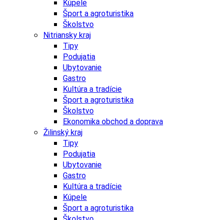
Kúpele
Šport a agroturistika
Školstvo
Nitriansky kraj
Tipy
Podujatia
Ubytovanie
Gastro
Kultúra a tradície
Šport a agroturistika
Školstvo
Ekonomika obchod a doprava
Žilinský kraj
Tipy
Podujatia
Ubytovanie
Gastro
Kultúra a tradície
Kúpele
Šport a agroturistika
Školstvo