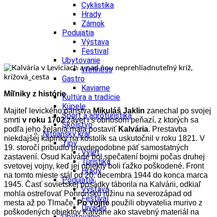
Cyklistika
Hrady
Zámok
Podujatia
Výstava
Festival
Ubytovanie
Wellness
Gastro
Kaviarne
Míľniky z histórie
Kultúra a tradície
Kúpele
Majiteľ levického panstva
Mikuláš Jaklin
zanechal po svojej
Šport a agroturistika
smrti
v roku 1702
závet i s obnosom peňazí, z ktorých sa
Školstvo
podľa jeho želania mala postaviť
Kalvária
. Prestavba
Nitriansky kraj
niekdajšej kaplnky na kostolík sa uskutočnil v roku 1821. V
Tipy
19. storočí pribudlo pravdepodobne päť samostatných
Výlet
zastavení. Osud Kalvárie bol spečatení bojmi počas druhej
Turistika
svetovej vojny, keď jej objekty boli ťažko poškodené. Front
Hrady
na tomto mieste stál od 20. decembra 1944 do konca marca
Podujatia
1945. Časť sovietskej posádky táborila na Kalvárii, odkiaľ
Výstava
mohla ostreľovať Pohronskú nížinu na severozápad od
Festival
mesta až po Tlmače.
Po vojne
použili obyvatelia murivo z
Divadlo
poškodených objektov Kalvárie ako stavebný materiál na
Ubytovanie