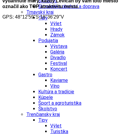
Školstvo
vytiahnuté múry, každý Levičan by vám toto miesto
Ekonomika obchod a doprava
označil ako TOP atraktivitu mesta.
Trnavský kraj
GPS: 48°12′59″S 18°36′29″V
Tipy
Výlet
Hrady
Zámok
Podujatia
Výstava
Galéria
Divadlo
Festival
Koncert
Gastro
Kaviarne
Víno
Kultúra a tradície
Kúpele
Šport a agroturistika
Školstvo
Trenčiansky kraj
Tipy
Výlet
Turistika