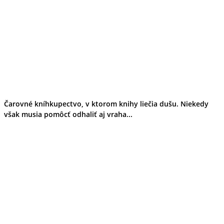
Čarovné kníhkupectvo, v ktorom knihy liečia dušu. Niekedy
však musia pomôcť odhaliť aj vraha...