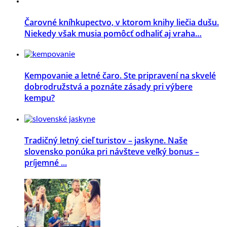
Čarovné kníhkupectvo, v ktorom knihy liečia dušu.
Niekedy však musia pomôcť odhaliť aj vraha…
Kempovanie a letné čaro. Ste pripravení na skvelé
dobrodružstvá a poznáte zásady pri výbere
kempu?
Tradičný letný cieľ turistov – jaskyne. Naše
slovensko ponúka pri návšteve veľký bonus –
príjemné ...