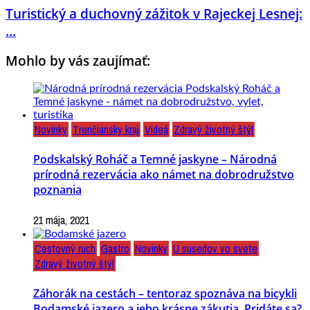
Turistický a duchovný zážitok v Rajeckej Lesnej:
...
Mohlo by vás zaujímať:
Novinky
Trenčiansky kraj
Videá
Zdravý životný štýl
Podskalský Roháč a Temné jaskyne – Národná
prírodná rezervácia ako námet na dobrodružstvo
poznania
21 mája, 2021
Cestovný ruch
Gastro
Novinky
U susedov vo svete
Zdravý životný štýl
Záhorák na cestách – tentoraz spoznáva na bicykli
Bodamské jazero a jeho krásne zákutia. Pridáte sa?