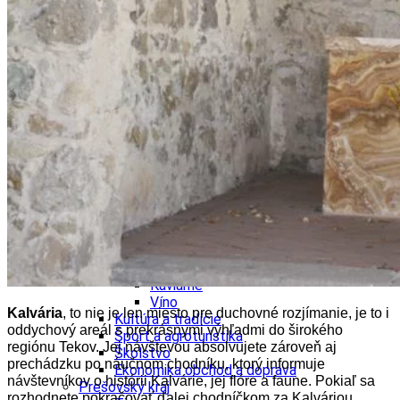
Ekonomika obchod a doprava
Košický kraj
Tipy
Výlet
Turistika
Cyklistika
Hrady
Podujatia
Výstava
Galéria
Divadlo
Folklór
Fašiangy
Ubytovanie
Pobyty
Gastro
Kaviarne
Víno
Kalvária
, to nie je len miesto pre duchovné rozjímanie, je to i
Kultúra a tradície
oddychový areál s prekrásnymi výhľadmi do širokého
Šport a agroturistika
regiónu Tekov. Jej návštevou absolvujete zároveň aj
Školstvo
prechádzku po náučnom chodníku, ktorý informuje
Ekonomika obchod a doprava
návštevníkov o histórii Kalvárie, jej flóre a faune.
Pokiaľ sa
Prešovský kraj
rozhodnete pokračovať ďalej chodníčkom za Kalváriou,