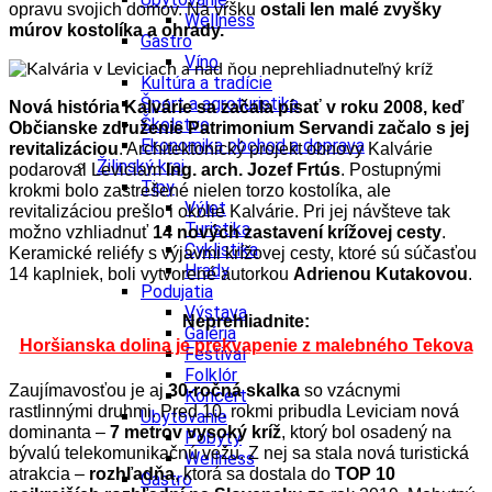
opravu svojich domov. Na vŕšku
ostali len malé zvyšky
Wellness
múrov kostolíka a ohrady.
Gastro
Víno
Kultúra a tradície
Šport a agroturistika
Nová história Kalvárie sa začala písať v roku 2008, keď
Školstvo
Občianske združenie Patrimonium Servandi začalo s jej
Ekonomika obchod a doprava
revitalizáciou
. Architektonický projekt obnovy Kalvárie
Žilinský kraj
podaroval Leviciam
Ing. arch. Jozef Frtús
. Postupnými
Tipy
krokmi bolo zastrešené nielen torzo kostolíka, ale
Výlet
revitalizáciou prešlo i okolie Kalvárie. Pri jej návšteve tak
Turistika
možno vzhliadnuť
14 nových zastavení krížovej cesty
.
Cyklistika
Keramické reliéfy s výjavmi krížovej cesty, ktoré sú súčasťou
Hrady
14 kaplniek, boli vytvorené autorkou
Adrienou Kutakovou
.
Podujatia
Výstava
Neprehliadnite:
Galéria
Horšianska dolina je prekvapenie z malebného Tekova
Festival
Folklór
Zaujímavosťou je aj
30-ročná skalka
so vzácnymi
Koncert
rastlinnými druhmi. Pred 10. rokmi pribudla Leviciam nová
Ubytovanie
dominanta –
7 metrov vysoký kríž
, ktorý bol osadený na
Pobyty
bývalú telekomunikačnú vežu. Z nej sa stala nová turistická
Wellness
atrakcia –
rozhľadňa
, ktorá sa dostala do
TOP 10
Gastro