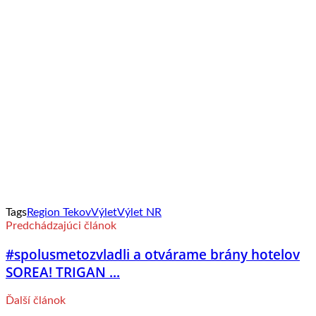
Tags
Region Tekov
Výlet
Výlet NR
Predchádzajúci článok
#spolusmetozvladli a otvárame brány hotelov
SOREA! TRIGAN ...
Ďalší článok