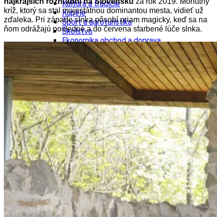
najkrajších rozhľadní na Slovensku
za rok 2019. Mohutný
Kultúra a tradície
kríž, ktorý sa stal majestátnou dominantou mesta, vidieť už
Kúpele
zďaleka. Pri západe slnka pôsobí priam magicky, keď sa na
Šport a agroturistika
ňom odrážajú posledné a do červena sfarbené lúče slnka.
Školstvo
Ekonomika obchod a doprava
Banskobystrický kraj
Tipy
Výlet
Turistika
Cyklistika
Hrady
Podujatia
Výstava
Galéria
Festival
Folklór
Ubytovanie
Wellness
Gastro
Kaviarne
Kultúra a tradície
Kúpele
Šport a agroturistika
Školstvo