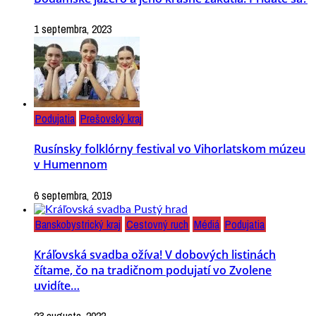
1 septembra, 2023
Podujatia
Prešovský kraj
Rusínsky folklórny festival vo Vihorlatskom múzeu
v Humennom
6 septembra, 2019
Banskobystrický kraj
Cestovný ruch
Médiá
Podujatia
Kráľovská svadba ožíva! V dobových listinách
čítame, čo na tradičnom podujatí vo Zvolene
uvidíte…