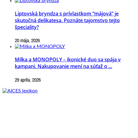
Liptovská bryndza s prívlastkom “májová” je
skutočná delikatesa. Poznáte tajomstvo tejto
špeciality?
20 mája, 2026
Milka a MONOPOLY – ikonické duo sa spája v
kampani. Nakupovanie mení na súťaž o ...
29 apríla, 2026