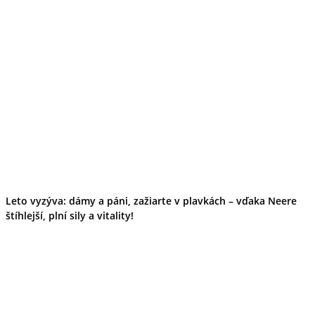
Leto vyzýva: dámy a páni, zažiarte v plavkách – vďaka Neere
štíhlejší, plní sily a vitality!