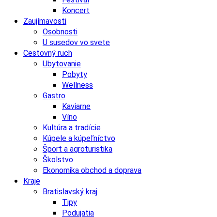
Koncert
Zaujímavosti
Osobnosti
U susedov vo svete
Cestovný ruch
Ubytovanie
Pobyty
Wellness
Gastro
Kaviarne
Víno
Kultúra a tradície
Kúpele a kúpeľníctvo
Šport a agroturistika
Školstvo
Ekonomika obchod a doprava
Kraje
Bratislavský kraj
Tipy
Podujatia