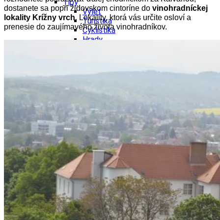
Tipy
dostanete sa popri židovskom cintoríne do
vinohradníckej
Výlet
lokality Krížny vrch
. Lokality, ktorá vás určite osloví a
Turistika
prenesie do zaujímavého života vinohradníkov.
Cyklistika
Hrady
Podujatia
Výstava
Galéria
Folklór
Ubytovanie
Pobyty
Wellness
Gastro
Kaviarne
Kultúra a tradície
Kúpele
Šport a agroturistika
Školstvo
Ekonomika obchod a doprava