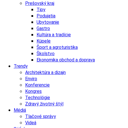
Prešovský kraj
Tipy
Podujatia
Ubytovanie
Gastro
Kultúra a tradície
Kúpele
Šport a agroturistika
Školstvo
Ekonomika obchod a doprava
Trendy
Architektúra a dizajn
Enviro
Konferencie
Kongres
Technológie
Zdravý životný štýl
Médiá
Tlačové správy
Videá