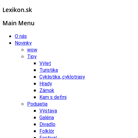
Lexikon.sk
Main Menu
O nás
Novinky
wow
Tipy
Výlet
Turistika
Cyklistika, cyklotrasy
Hrady
Zámok
Kam s deťmi
Podujatia
Výstava
Galéria
Divadlo
Folklór
Festival