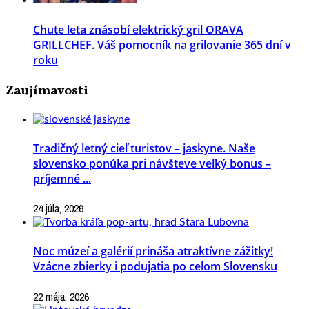
Chute leta znásobí elektrický gril ORAVA
GRILLCHEF. Váš pomocník na grilovanie 365 dní v
roku
Zaujímavosti
Tradičný letný cieľ turistov – jaskyne. Naše
slovensko ponúka pri návšteve veľký bonus –
príjemné ...
24 júla, 2026
Noc múzeí a galérií prináša atraktívne zážitky!
Vzácne zbierky i podujatia po celom Slovensku
22 mája, 2026