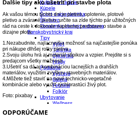
Ďalšie tipy ako ušetriť pri stavbe plota
Kultúra a tradície
Kúpele
Šport a agroturistika
Ak vašou témou týchto dní je pletivo, oplotenie, plotové
Školstvo
pletivo a zvárané pletivo, určite sa zíde týchto pár užitočných
Ekonomika obchod a doprava
rád na ceste k dokonale naplnenej predstave o stavbe a
Banskobystrický kraj
dizajne plota:
Tipy
1.Nezabudnite, najlacnejšia možnosť sa najčastejšie ponúka
Výlet
pri nákupe dlhšej rolky pletiva.
Turistika
2.Svoju úlohu hrá aj materiál stĺpikov a vzpier. Prejdite si s
Cyklistika
predajcom všetky možnosti.
Hrady
3.Ušetriť sa dá aj kombináciou lacnejších a drahších
Podujatia
materiálov, využitím zvyškov stavebných materiálov.
Výstava
4.Môžete tiež staviť na nové technicko-vegetačné
Galéria
kombinácie alebo využiť rýchlorastúci živý plot.
Festival
Folklór
Foto: pixabay
Ubytovanie
Wellness
Gastro
ODPORÚČAME
Kaviarne
Kultúra a tradície
Kúpele
Šport a agroturistika
Školstvo