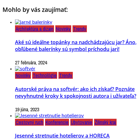
Mohlo by vás zaujímať:
Architektúra a dizajn
Novinky
Trendy
Aké sú ideálne topánky na nadchádzajúcu jar? Áno,
obľúbené balerínky sú symbol príchodu jari!
27 februára, 2024
Novinky
Technológie
Trendy
Autorské práva na softvér: ako ich získať? Poznáte
nevyhnutné kroky k spokojnosti autora i užívateľa?
19 júna, 2023
Cestovný ruch
Konferencie
Ubytovanie
Žilinský kraj
Jesenné stretnutie hotelierov a HORECA