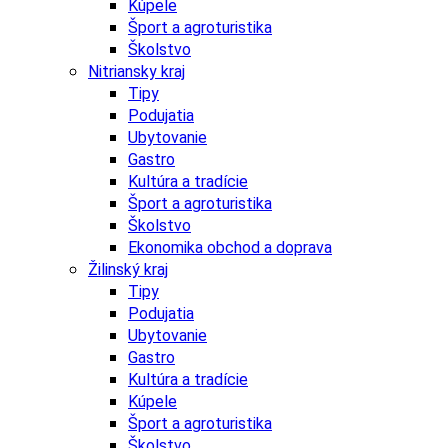
Kúpele
Šport a agroturistika
Školstvo
Nitriansky kraj
Tipy
Podujatia
Ubytovanie
Gastro
Kultúra a tradície
Šport a agroturistika
Školstvo
Ekonomika obchod a doprava
Žilinský kraj
Tipy
Podujatia
Ubytovanie
Gastro
Kultúra a tradície
Kúpele
Šport a agroturistika
Školstvo