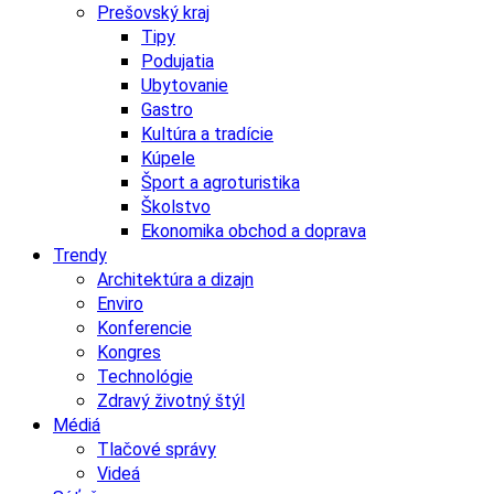
Prešovský kraj
Tipy
Podujatia
Ubytovanie
Gastro
Kultúra a tradície
Kúpele
Šport a agroturistika
Školstvo
Ekonomika obchod a doprava
Trendy
Architektúra a dizajn
Enviro
Konferencie
Kongres
Technológie
Zdravý životný štýl
Médiá
Tlačové správy
Videá