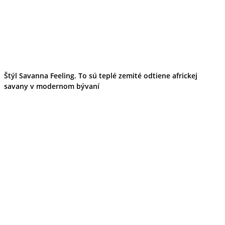
Štýl Savanna Feeling. To sú teplé zemité odtiene africkej
savany v modernom bývaní