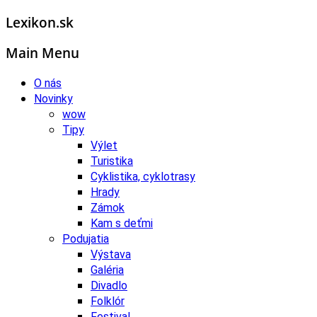
Lexikon.sk
Main Menu
O nás
Novinky
wow
Tipy
Výlet
Turistika
Cyklistika, cyklotrasy
Hrady
Zámok
Kam s deťmi
Podujatia
Výstava
Galéria
Divadlo
Folklór
Festival