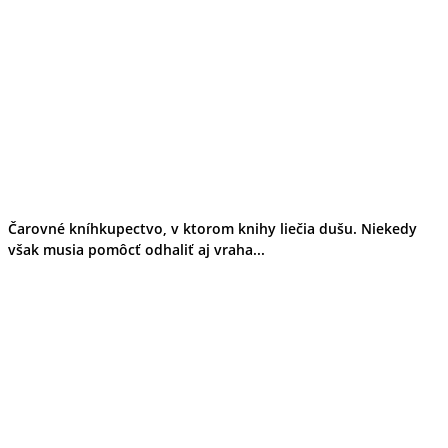
Čarovné kníhkupectvo, v ktorom knihy liečia dušu. Niekedy
však musia pomôcť odhaliť aj vraha...