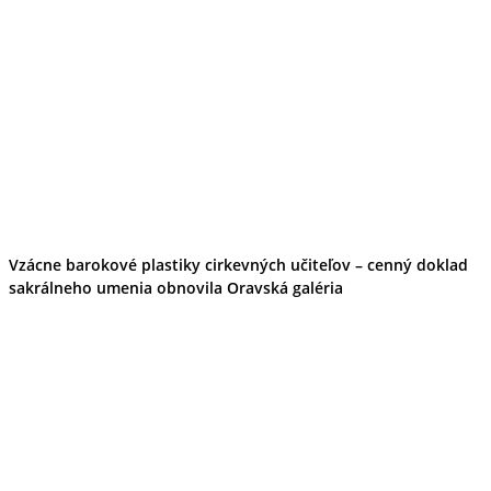
Ekonomika obchod a doprava
Košický kraj
Tipy
Výlet
Turistika
Cyklistika
Hrady
Podujatia
Výstava
Galéria
Divadlo
Folklór
Vzácne barokové plastiky cirkevných učiteľov – cenný doklad
Fašiangy
sakrálneho umenia obnovila Oravská galéria
Ubytovanie
Pobyty
Gastro
Kaviarne
Víno
Kultúra a tradície
Šport a agroturistika
Školstvo
Ekonomika obchod a doprava
Prešovský kraj