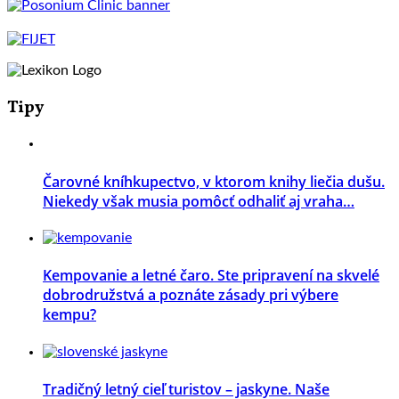
Tipy
Čarovné kníhkupectvo, v ktorom knihy liečia dušu.
Niekedy však musia pomôcť odhaliť aj vraha…
Kempovanie a letné čaro. Ste pripravení na skvelé
dobrodružstvá a poznáte zásady pri výbere
kempu?
Tradičný letný cieľ turistov – jaskyne. Naše