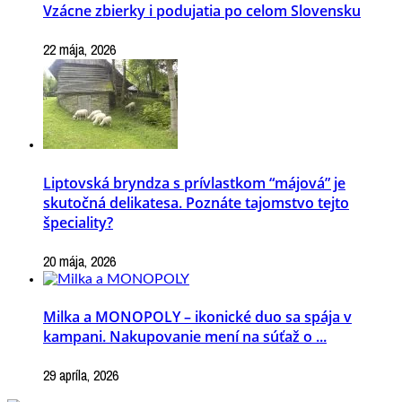
Vzácne zbierky i podujatia po celom Slovensku
22 mája, 2026
Liptovská bryndza s prívlastkom “májová” je
skutočná delikatesa. Poznáte tajomstvo tejto
špeciality?
20 mája, 2026
Milka a MONOPOLY – ikonické duo sa spája v
kampani. Nakupovanie mení na súťaž o ...
29 apríla, 2026