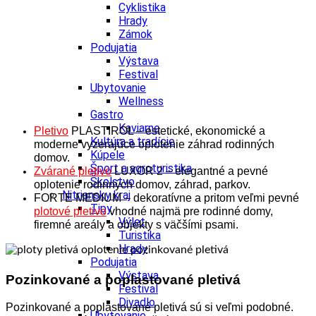
Cyklistika
Hrady
Zámok
Podujatia
Výstava
Festival
Ubytovanie
Wellness
Gastro
Kaviarne
Pletivo
PLASTIROL – estetické, ekonomické a
Kultúra a tradície
moderne vyzerajúce oplotenie záhrad rodinných
Kúpele
domov.
Šport a agroturistika
Zvárané pletivo
LUXOR 2 – elegantné a pevné
Školstvo
oplotenie rodinných domov, záhrad, parkov.
Nitriansky kraj
FORTE MEDIUM – dekoratívne a pritom veľmi pevné
Tipy
plotové pletivo
vhodné najmä pre rodinné domy,
Výlet
firemné areály a objekty s väčšími psami.
Turistika
Hrady
Podujatia
Výstava
Pozinkované a poplastované pletivá
Festival
Divadlo
Pozinkované a poplastované pletivá sú si veľmi podobné.
Ubytovanie