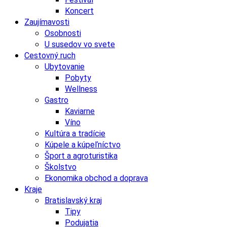
Koncert
Zaujímavosti
Osobnosti
U susedov vo svete
Cestovný ruch
Ubytovanie
Pobyty
Wellness
Gastro
Kaviarne
Víno
Kultúra a tradície
Kúpele a kúpeľníctvo
Šport a agroturistika
Školstvo
Ekonomika obchod a doprava
Kraje
Bratislavský kraj
Tipy
Podujatia