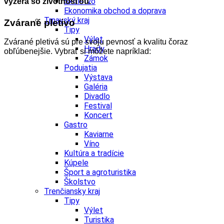
Školstvo
vyzerá so životnosťou.
Ekonomika obchod a doprava
Trnavský kraj
Zvárané pletivo
Tipy
Výlet
Zvárané pletivá sú pre svoju pevnosť a kvalitu čoraz
Hrady
obľúbenejšie. Vybrať si môžete napríklad:
Zámok
Podujatia
Výstava
Galéria
Divadlo
Festival
Koncert
Gastro
Kaviarne
Víno
Kultúra a tradície
Kúpele
Šport a agroturistika
Školstvo
Trenčiansky kraj
Tipy
Výlet
Turistika