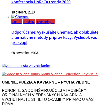
konferencia HoReCa trendy 2020
18 októbra, 2019
Gastro
Novinky
Technológie
Odporúčame: vyskúšajte Chemex, ak obľubujete
alternatívne metódy príprav kávy. Výsledok vás
prekvapí
28 novembra, 2023
UMENIE, POÉZIA A KAVIARNE – PÝCHA VIEDNE
PONORTE SA DO INŠPIRUJÚCEJ ATMOSFÉRY
ORIGINÁLNYCH VIEDENSKÝCH KAVIARNÍ A
VYCHUTNAJTE SI TIETO OKAMIHY PRIAMO U VÁS
DOMA.