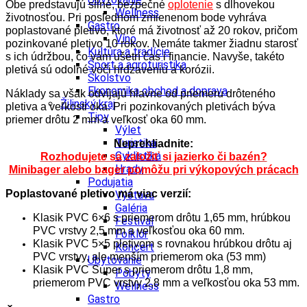
Obe predstavujú silné, bezpečné
oplotenie
s dlhovekou
Wellness
životnosťou. Pri poslednom zmienenom bode vyhráva
Gastro
poplastované pletivo, ktoré má životnosť až 20 rokov, pričom
Víno
pozinkované pletivo 10 rokov. Nemáte takmer žiadnu starosť
Kultúra a tradície
s ich údržbou, čo vám ušetrí čas i financie. Navyše, takéto
Šport a agroturistika
pletivá sú odolné voči hrdzaveniu a korózii.
Školstvo
Ekonomika obchod a doprava
Náklady sa však odvíjajú hlavne od priemeru drôteného
Žilinský kraj
pletiva a veľkosti oka. Pri pozinkovaných pletivách býva
Tipy
priemer drôtu 2 mm a veľkosť oka 60 mm.
Výlet
Turistika
Neprehliadnite:
Cyklistika
Rozhodujete sa založiť si jazierko či bazén?
Hrady
Minibager alebo bager pomôžu pri výkopových prácach
Podujatia
Poplastované pletivo má viac verzií:
Výstava
Galéria
Klasik PVC 6×6 s priemerom drôtu 1,65 mm, hrúbkou
Festival
PVC vrstvy 2,5 mm a veľkosťou oka 60 mm.
Folklór
Klasik PVC 5×5 pletivom s rovnakou hrúbkou drôtu aj
Koncert
PVC vrstvy, ale menším priemerom oka (53 mm)
Ubytovanie
Klasik PVC Super s priemerom drôtu 1,8 mm,
Pobyty
priemerom PVC vrstvy 2,8 mm a veľkosťou oka 53 mm.
Wellness
Gastro