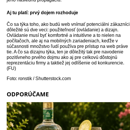
Aj tu platí: prvý dojem rozhoduje
Čo sa týka toho, ako budú web vnímať potenciálni zákazníci
dôležité sú dve veci: použiteľnosť (ovládanie) a dizajn.
Ovládanie musí byť komfortné a intuitívne a to nielen na
počítačoch, ale aj na mobilných zariadeniach, keďže v
súčasnosti množstvo ľudí používa pre prístup na web práve
tie. A čo sa dizajnu týka, ten je dôležitý tak pre navodenie
pozitívneho prvého dojmu ako aj pre celkovú dôstojnú
reprezentáciu firmy a taktiež jej odlíšenie od konkurencie.
(FU)
Foto:
ronstik
/ Shutterstock.com
ODPORÚČAME