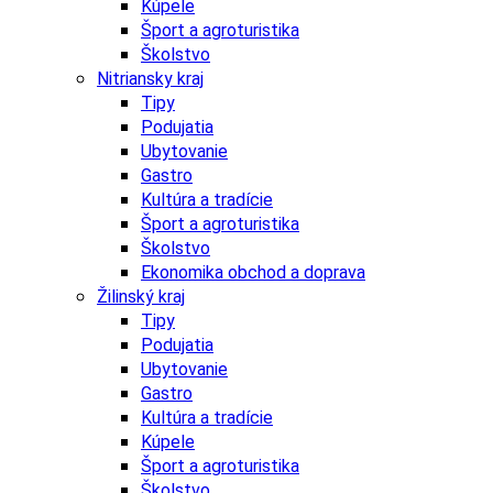
Kúpele
Šport a agroturistika
Školstvo
Nitriansky kraj
Tipy
Podujatia
Ubytovanie
Gastro
Kultúra a tradície
Šport a agroturistika
Školstvo
Ekonomika obchod a doprava
Žilinský kraj
Tipy
Podujatia
Ubytovanie
Gastro
Kultúra a tradície
Kúpele
Šport a agroturistika
Školstvo