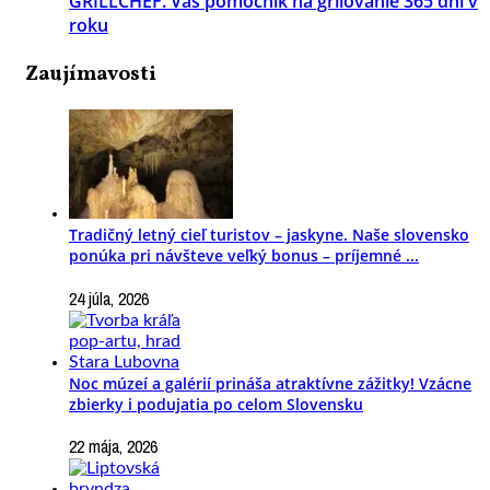
GRILLCHEF. Váš pomocník na grilovanie 365 dní v
roku
Zaujímavosti
Tradičný letný cieľ turistov – jaskyne. Naše slovensko
ponúka pri návšteve veľký bonus – príjemné ...
24 júla, 2026
Noc múzeí a galérií prináša atraktívne zážitky! Vzácne
zbierky i podujatia po celom Slovensku
22 mája, 2026