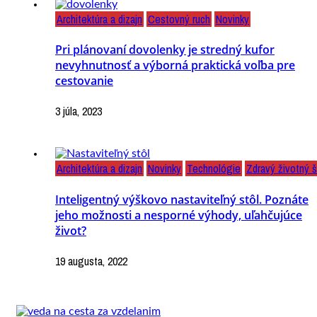
Architektúra a dizajn
Cestovný ruch
Novinky
Pri plánovaní dovolenky je stredný kufor
nevyhnutnosť a výborná praktická voľba pre
cestovanie
3 júla, 2023
Architektúra a dizajn
Novinky
Technológie
Zdravý životný š
Inteligentný výškovo nastaviteľný stôl. Poznáte
jeho možnosti a nesporné výhody, uľahčujúce
život?
19 augusta, 2022