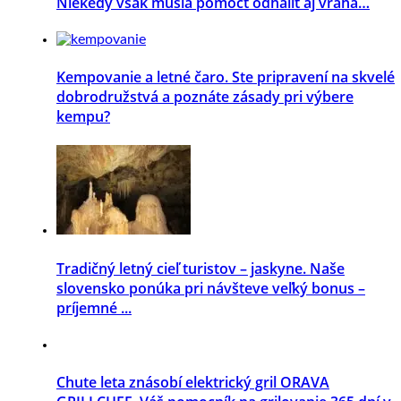
Niekedy však musia pomôcť odhaliť aj vraha…
Kempovanie a letné čaro. Ste pripravení na skvelé
dobrodružstvá a poznáte zásady pri výbere
kempu?
Tradičný letný cieľ turistov – jaskyne. Naše
slovensko ponúka pri návšteve veľký bonus –
príjemné ...
Chute leta znásobí elektrický gril ORAVA