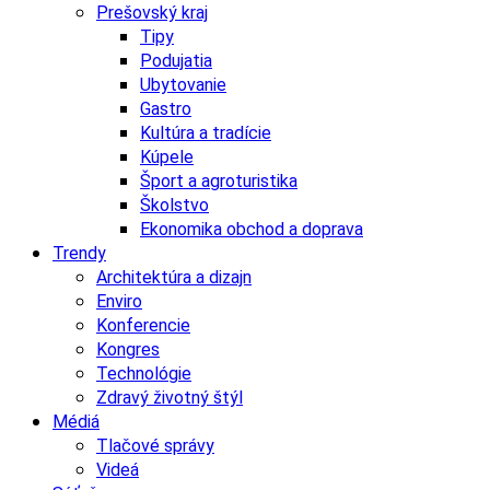
Prešovský kraj
Tipy
Podujatia
Ubytovanie
Gastro
Kultúra a tradície
Kúpele
Šport a agroturistika
Školstvo
Ekonomika obchod a doprava
Trendy
Architektúra a dizajn
Enviro
Konferencie
Kongres
Technológie
Zdravý životný štýl
Médiá
Tlačové správy
Videá