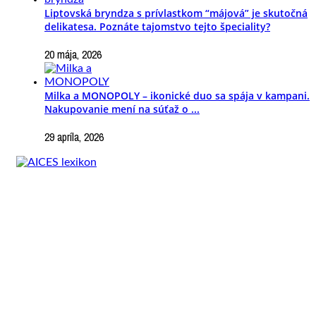
Liptovská bryndza s prívlastkom “májová” je skutočná
delikatesa. Poznáte tajomstvo tejto špeciality?
20 mája, 2026
Milka a MONOPOLY – ikonické duo sa spája v kampani.
Nakupovanie mení na súťaž o ...
29 apríla, 2026