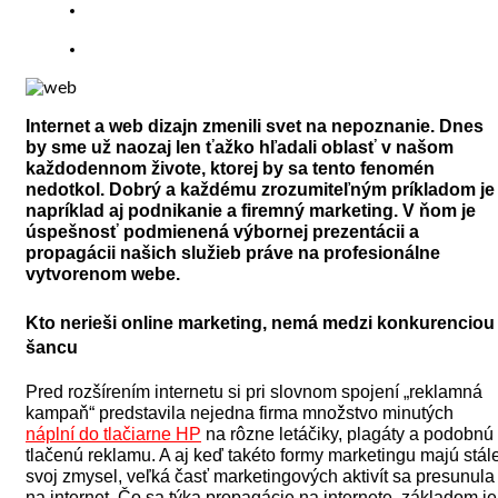
Internet a web dizajn zmenili svet na nepoznanie. Dnes
by sme už naozaj len ťažko hľadali oblasť v našom
každodennom živote, ktorej by sa tento fenomén
nedotkol. Dobrý a každému zrozumiteľným príkladom je
napríklad aj podnikanie a firemný marketing. V ňom je
úspešnosť podmienená výbornej prezentácii a
propagácii našich služieb práve na profesionálne
vytvorenom webe.
Kto nerieši online marketing, nemá medzi konkurenciou
šancu
Pred rozšírením internetu si pri slovnom spojení „reklamná
kampaň“ predstavila nejedna firma množstvo minutých
náplní do tlačiarne HP
na rôzne letáčiky, plagáty a podobnú
tlačenú reklamu. A aj keď takéto formy marketingu majú stál
svoj zmysel, veľká časť marketingových aktivít sa presunula
na internet.
Čo sa týka propagácie na internete, základom je