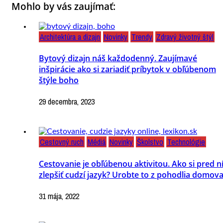
Mohlo by vás zaujímať:
Architektúra a dizajn
Novinky
Trendy
Zdravý životný štýl
Bytový dizajn náš každodenný. Zaujímavé
inšpirácie ako si zariadiť príbytok v obľúbenom
štýle boho
29 decembra, 2023
Cestovný ruch
Médiá
Novinky
Školstvo
Technológie
Cestovanie je obľúbenou aktivitou. Ako si pred 
zlepšiť cudzí jazyk? Urobte to z pohodlia domov
31 mája, 2022