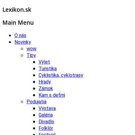
Lexikon.sk
Main Menu
O nás
Novinky
wow
Tipy
Výlet
Turistika
Cyklistika, cyklotrasy
Hrady
Zámok
Kam s deťmi
Podujatia
Výstava
Galéria
Divadlo
Folklór
Festival