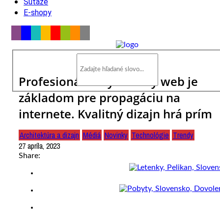
Súťaže
E-shopy
Profesionálne vytvorený web je
základom pre propagáciu na
internete. Kvalitný dizajn hrá prím
Architektúra a dizajn
Médiá
Novinky
Technológie
Trendy
27 apríla, 2023
Share: