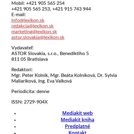
Mobil: +421 905 565 254
+421 905 565 253, +421 915 743 944
E-mail:
info@lexikon.sk
redakcia@lexikon.sk
marketing@lexikon.sk
astor.slovakia@lexikon.sk
Vydavateľ:
ASTOR Slovakia, s.r.o., Benediktiho 5
811 05 Bratislava
Redaktori:
Mgr. Peter Kolník, Mgr. Beáta Kolníková, Dr. Sylvia
Maliariková, Ing. Eva Valková
Periodicita: denne
ISSN: 2729-904X
Mediakit web
Mediakit kniha
Predplatné
Kontakt