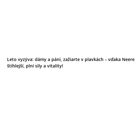
Leto vyzýva: dámy a páni, zažiarte v plavkách – vďaka Neere
štíhlejší, plní sily a vitality!