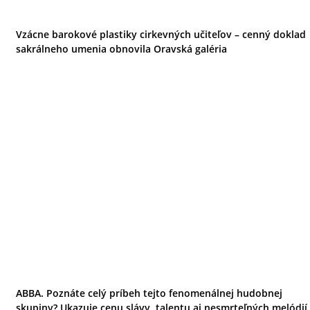
Vzácne barokové plastiky cirkevných učiteľov – cenný doklad
sakrálneho umenia obnovila Oravská galéria
ABBA. Poznáte celý príbeh tejto fenomenálnej hudobnej
skupiny? Ukazuje cenu slávy, talentu aj nesmrteľných melódií