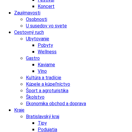
Koncert
Zaujímavosti
Osobnosti
U susedov vo svete
Cestovný ruch
Ubytovanie
Pobyty
Wellness
Gastro
Kaviarne
Víno
Kultúra a tradície
Kúpele a kúpeľníctvo
Šport a agroturistika
Školstvo
Ekonomika obchod a doprava
Kraje
Bratislavský kraj
Tipy
Podujatia