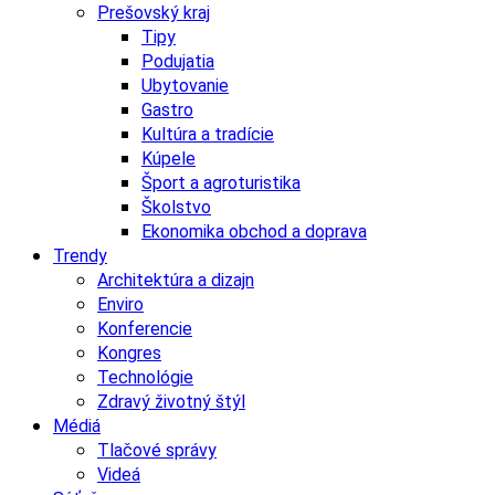
Prešovský kraj
Tipy
Podujatia
Ubytovanie
Gastro
Kultúra a tradície
Kúpele
Šport a agroturistika
Školstvo
Ekonomika obchod a doprava
Trendy
Architektúra a dizajn
Enviro
Konferencie
Kongres
Technológie
Zdravý životný štýl
Médiá
Tlačové správy
Videá