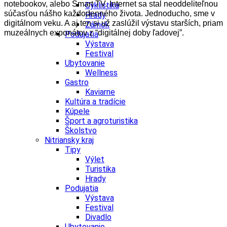
notebookov, alebo Smart TV. Internet sa stal neoddeliteľnou
Cyklistika
súčasťou nášho každodenného života. Jednoducho, sme v
Hrady
digitálnom veku. A aj ten si už zaslúžil výstavu starších, priam
Zámok
muzeálnych exponátov z “digitálnej doby ľadovej”.
Podujatia
Výstava
Festival
Ubytovanie
Wellness
Gastro
Kaviarne
Kultúra a tradície
Kúpele
Šport a agroturistika
Školstvo
Nitriansky kraj
Tipy
Výlet
Turistika
Hrady
Podujatia
Výstava
Festival
Divadlo
Ubytovanie