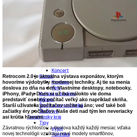
Školstvo
Ekonomika obchod a doprava
Trnavský kraj
Tipy
Výlet
Hrady
Zámok
Podujatia
Výstava
Galéria
Divadlo
Festival
Koncert
Gastro
Retrocom 2.0 je aktuálna výstava exponátov, ktorým
Kaviarne
hovoríme výdobytky modernej techniky. Aj tie sa menia
Víno
doslova zo dňa na deň. Vlastníme desktopy, notebooky,
Kultúra a tradície
iPhony, iPady. Dnes si už iba málokto vie doma
Kúpele
predstaviť osobný počítač veľký ako napríklad skriňa.
Šport a agroturistika
Starší užívatelia počítačov určite aj áno; veď také boli
Školstvo
začiatky éry počítačov. Naše deti nad tým len neveriacky
Trenčiansky kraj
asi krútia hlavami.
Tipy
Závratnou rýchlosťou a doslova každý každý mesiac vďaka
Výlet
novej technológii vznikajú nové modely smartfónov,
Turistika