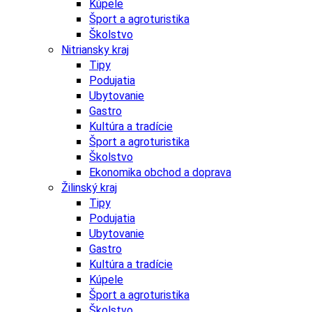
Kúpele
Šport a agroturistika
Školstvo
Nitriansky kraj
Tipy
Podujatia
Ubytovanie
Gastro
Kultúra a tradície
Šport a agroturistika
Školstvo
Ekonomika obchod a doprava
Žilinský kraj
Tipy
Podujatia
Ubytovanie
Gastro
Kultúra a tradície
Kúpele
Šport a agroturistika
Školstvo