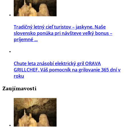
Tradičný letný cieľ turistov – jaskyne. Naše
slovensko ponúka pri návšteve veľký bonus –
príjemné ...
Chute leta znásobí elektrický gril ORAVA
GRILLCHEF. Váš pomocník na grilovanie 365 dní v
roku
Zaujímavosti