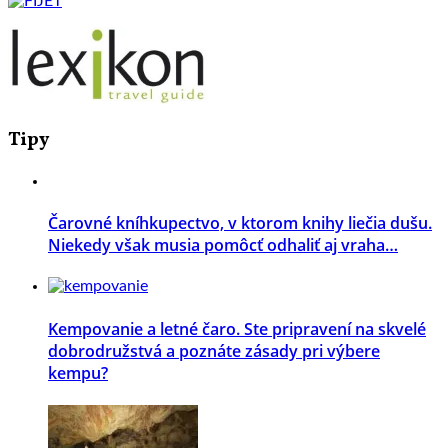
Tipy
Čarovné kníhkupectvo, v ktorom knihy liečia dušu.
Niekedy však musia pomôcť odhaliť aj vraha…
Kempovanie a letné čaro. Ste pripravení na skvelé
dobrodružstvá a poznáte zásady pri výbere
kempu?