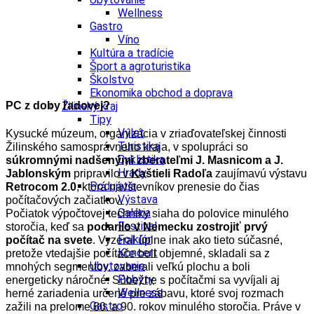
Wellness
Gastro
Víno
Kultúra a tradície
Šport a agroturistika
Školstvo
Ekonomika obchod a doprava
PC z doby ľadovej?
Žilinský kraj
Tipy
Výlet
Kysucké múzeum, organizácia v zriaďovateľskej činnosti
Turistika
Žilinského samosprávneho kraja, v spolupráci so
Cyklistika
súkromnými nadšenými zberateľmi J. Masnicom a J.
Hrady
Jablonským
pripravilo v
Kaštieli Radoľa
zaujímavú výstavu
Podujatia
Retrocom 2.0
, ktorá návštevníkov prenesie do čias
Výstava
počítačových začiatkov.
Galéria
Počiatok výpočtovej techniky siaha do polovice minulého
Festival
storočia, keď sa
podarilo v Nemecku zostrojiť prvý
Folklór
počítač na svete
. Vyzeral úplne inak ako tieto súčasné,
Koncert
pretože vtedajšie počítače boli objemné, skladali sa z
Ubytovanie
mnohých segmentov, zaberali veľkú plochu a boli
Pobyty
energeticky náročné. Súbežne s počítačmi sa vyvíjali aj
Wellness
herné zariadenia určené pre zábavu, ktoré svoj rozmach
Gastro
zažili na prelome 80. a 90. rokov minulého storočia. Práve v