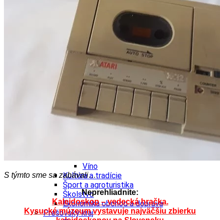
Ekonomika obchod a doprava
Košický kraj
Tipy
Výlet
Turistika
Cyklistika
Hrady
Podujatia
Výstava
Galéria
Divadlo
Folklór
Fašiangy
Ubytovanie
Pobyty
Gastro
Kaviarne
Víno
Kultúra a tradície
S týmto sme sa zabávali…
Šport a agroturistika
Neprehliadnite:
Školstvo
Kaleidoskop – vedecká hračka.
Ekonomika obchod a doprava
Kysucké múzeum vystavuje najväčšiu zbierku
Prešovský kraj