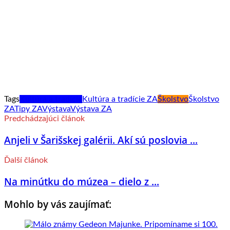
Tags
Kultúra a tradície
Kultúra a tradície ZA
Školstvo
Školstvo
ZA
Tipy ZA
Výstava
Výstava ZA
Predchádzajúci článok
Anjeli v Šarišskej galérii. Akí sú poslovia ...
Ďalší článok
Na minútku do múzea – dielo z ...
Mohlo by vás zaujímať: