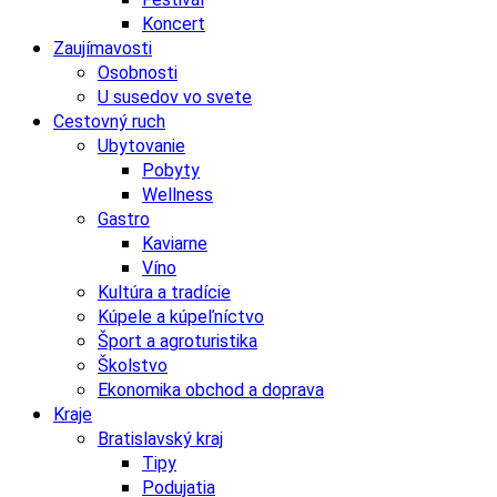
Koncert
Zaujímavosti
Osobnosti
U susedov vo svete
Cestovný ruch
Ubytovanie
Pobyty
Wellness
Gastro
Kaviarne
Víno
Kultúra a tradície
Kúpele a kúpeľníctvo
Šport a agroturistika
Školstvo
Ekonomika obchod a doprava
Kraje
Bratislavský kraj
Tipy
Podujatia