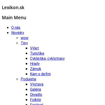
Lexikon.sk
Main Menu
O nás
Novinky
wow
Tipy
Výlet
Turistika
Cyklistika, cyklotrasy
Hrady
Zámok
Kam s deťmi
Podujatia
Výstava
Galéria
Divadlo
Folklór
Festival