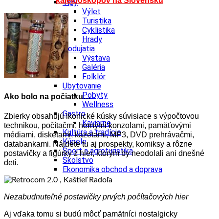
kaleidoskopov na Slovensku
Tipy
Výlet
Turistika
Cyklistika
Hrady
Podujatia
Výstava
Galéria
Folklór
Ubytovanie
Pobyty
Ako bolo na počiatku…
Wellness
Gastro
Zbierky obsahujú ikonické kúsky súvisiace s výpočtovou
Kaviarne
technikou, počítačmi, hernými konzolami, pamäťovými
Kultúra a tradície
médiami, disketami, kazetami, MP3, DVD prehrávačmi,
Kúpele
databankami. Nájdete tu aj prospekty, komiksy a rôzne
Šport a agroturistika
postavičky a figúrky z hier, ktorým by neodolali ani dnešné
Školstvo
deti.
Ekonomika obchod a doprava
Nezabudnuteľné postavičky prvých počítačových hier
Aj vďaka tomu si budú môcť pamätníci nostalgicky