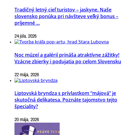
Tradičný letný cieľ turistov – jaskyne. Naše
slovensko ponúka pri návšteve veľký bonus –
príjemné ...
24 júla, 2026
Noc múzeí a galérií prináša atraktívne zážitky!
Vzácne zbierky i podujatia po celom Slovensku
22 mája, 2026
Liptovská bryndza s prívlastkom “májová” je
skutočná delikatesa. Poznáte tajomstvo tejto
špeciality?
20 mája, 2026