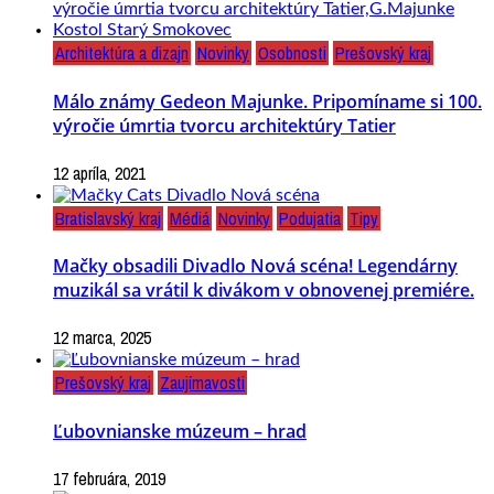
Architektúra a dizajn
Novinky
Osobnosti
Prešovský kraj
Málo známy Gedeon Majunke. Pripomíname si 100.
výročie úmrtia tvorcu architektúry Tatier
12 apríla, 2021
Bratislavský kraj
Médiá
Novinky
Podujatia
Tipy
Mačky obsadili Divadlo Nová scéna! Legendárny
muzikál sa vrátil k divákom v obnovenej premiére.
12 marca, 2025
Prešovský kraj
Zaujímavosti
Ľubovnianske múzeum – hrad
17 februára, 2019