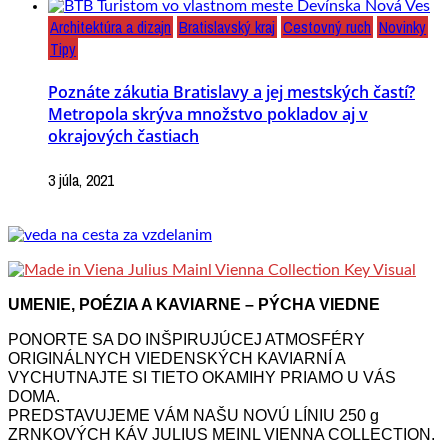
Architektúra a dizajn
Bratislavský kraj
Cestovný ruch
Novinky
Tipy
Poznáte zákutia Bratislavy a jej mestských častí?
Metropola skrýva množstvo pokladov aj v
okrajových častiach
3 júla, 2021
UMENIE, POÉZIA A KAVIARNE – PÝCHA VIEDNE
PONORTE SA DO INŠPIRUJÚCEJ ATMOSFÉRY
ORIGINÁLNYCH VIEDENSKÝCH KAVIARNÍ A
VYCHUTNAJTE SI TIETO OKAMIHY PRIAMO U VÁS
DOMA.
PREDSTAVUJEME VÁM NAŠU NOVÚ LÍNIU 250 g
ZRNKOVÝCH KÁV JULIUS MEINL VIENNA COLLECTION.