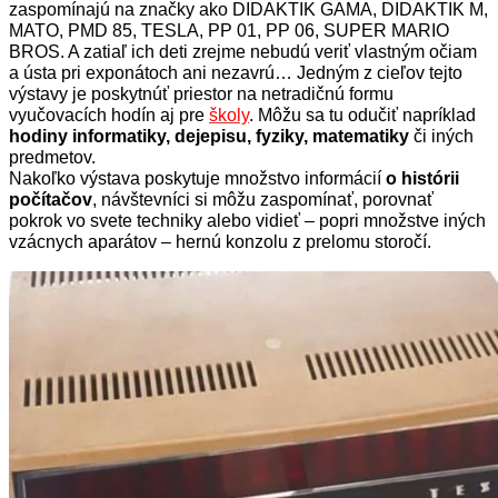
zaspomínajú na značky ako DIDAKTIK GAMA, DIDAKTIK M,
MATO, PMD 85, TESLA, PP 01, PP 06, SUPER MARIO
BROS. A zatiaľ ich deti zrejme nebudú veriť vlastným očiam
a ústa pri exponátoch ani nezavrú…
Jedným z cieľov tejto
výstavy je poskytnúť priestor na netradičnú formu
vyučovacích hodín aj pre
školy
. Môžu sa tu odučiť napríklad
hodiny informatiky, dejepisu, fyziky, matematiky
či iných
predmetov.
Nakoľko výstava poskytuje množstvo informácií
o histórii
počítačov
, návštevníci si môžu zaspomínať, porovnať
pokrok vo svete techniky alebo vidieť – popri množstve iných
vzácnych aparátov – hernú konzolu z prelomu storočí.