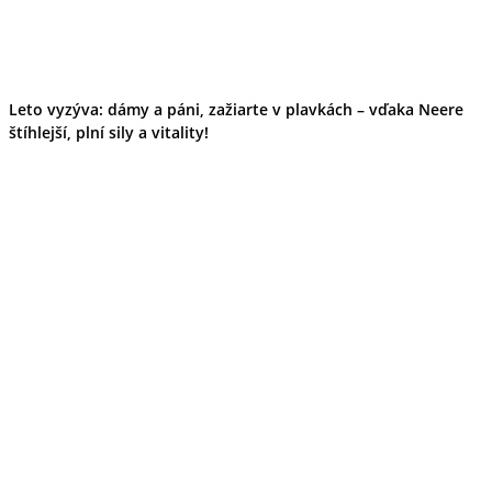
Leto vyzýva: dámy a páni, zažiarte v plavkách – vďaka Neere
štíhlejší, plní sily a vitality!