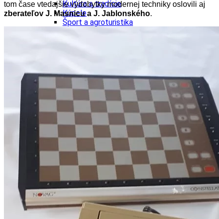
Kultúra a tradície
tom čase vtedajšie výdobytky modernej techniky oslovili aj
Kúpele
zberateľov J. Masnicu a J. Jablonského
.
Šport a agroturistika
Školstvo
Ekonomika obchod a doprava
Banskobystrický kraj
Tipy
Výlet
Turistika
Cyklistika
Hrady
Podujatia
Výstava
Galéria
Festival
Folklór
Ubytovanie
Wellness
Gastro
Kaviarne
Kultúra a tradície
Kúpele
Šport a agroturistika
Školstvo