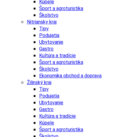
Kúpele
Šport a agroturistika
Školstvo
Nitriansky kraj
Tipy
Podujatia
Ubytovanie
Gastro
Kultúra a tradície
Šport a agroturistika
Školstvo
Ekonomika obchod a doprava
Žilinský kraj
Tipy
Podujatia
Ubytovanie
Gastro
Kultúra a tradície
Kúpele
Šport a agroturistika
Školstvo