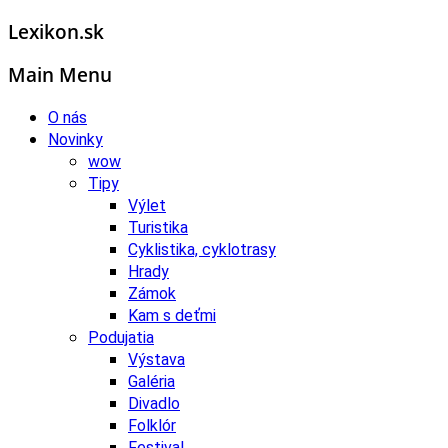
Lexikon.sk
Main Menu
O nás
Novinky
wow
Tipy
Výlet
Turistika
Cyklistika, cyklotrasy
Hrady
Zámok
Kam s deťmi
Podujatia
Výstava
Galéria
Divadlo
Folklór
Festival