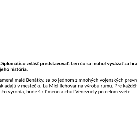
lomático zvlášť predstavovať. Len čo sa mohol vyvážať za hrani
jeho história.
 znamená malé Benátky, sa po jednom z mnohých vojenských prevr
kladajú v mestečku La Miel liehovar na výrobu rumu. Pre každéh
to, čo vyrobia, bude šíriť meno a chuť Venezuely po celom svete…