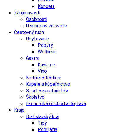
Koncert
Zaujímavosti
Osobnosti
U susedov vo svete
Cestovný ruch
Ubytovanie
Pobyty
Wellness
Gastro
Kaviarne
Víno
Kultúra a tradície
Kúpele a kúpeľníctvo
Šport a agroturistika
Školstvo
Ekonomika obchod a doprava
Kraje
Bratislavský kraj
Tipy
Podujatia