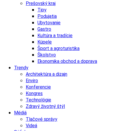
Prešovský kraj
Tipy
Podujatia
Ubytovanie
Gastro
Kultúra a tradície
Kúpele
Šport a agroturistika
Školstvo
Ekonomika obchod a doprava
Trendy
Architektúra a dizajn
Enviro
Konferencie
Kongres
Technológie
Zdravý životný štýl
Médiá
Tlačové správy
Videá