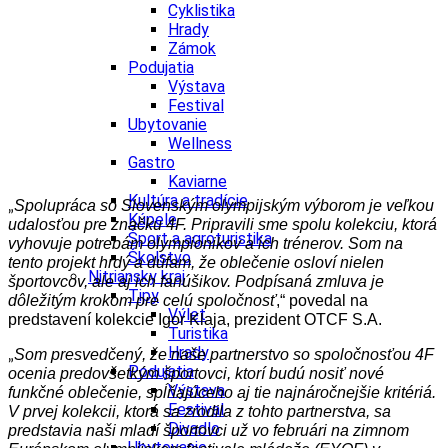
Cyklistika
Hrady
Zámok
Podujatia
Výstava
Festival
Ubytovanie
Wellness
Gastro
Kaviarne
Kultúra a tradície
Spolupráca so Slovenským olympijským výborom je veľkou
„
Kúpele
udalosťou pre značku 4F. Pripravili sme spolu kolekciu, ktorá
Šport a agroturistika
vyhovuje potrebám olympionikov a ich trénerov. Som na
Školstvo
tento projekt hrdý a dúfam, že oblečenie osloví nielen
Nitriansky kraj
športovcov, ale aj ich fanúšikov. Podpísaná zmluva je
Tipy
dôležitým krokom pre celú spoločnosť
,“ povedal na
Výlet
predstavení kolekcie Igor Klaja, prezident OTCF S.A.
Turistika
Hrady
Som presvedčený, že naše partnerstvo so spoločnosťou 4F
„
Podujatia
ocenia predovšetkým športovci, ktorí budú nosiť nové
Výstava
funkčné oblečenie, spĺňajúceho aj tie najnáročnejšie kritériá.
Festival
V prvej kolekcii, ktorá sa zrodila z tohto partnerstva, sa
Divadlo
predstavia naši mladí športovci už vo februári na zimnom
Ubytovanie