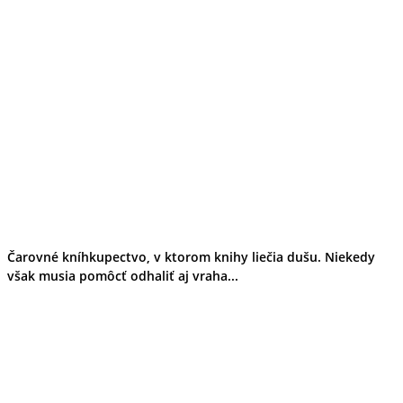
Čarovné kníhkupectvo, v ktorom knihy liečia dušu. Niekedy
však musia pomôcť odhaliť aj vraha...