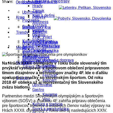
Cyklistika, cyklotrasy
Share:
U susedov vo svete
Cestovný ruch
Hrady
Zámok
Ubytovanie
Kam s deťmi
Pobyty
Kraje
Podujatia
Wellness
Výstava
Gastro
Bratislavský kraj
Galéria
Kaviarne
Tipy
Trendy
Divadlo
Víno
Výlet
Folklór
Kultúra a tradície
Turistika
Architektúra a dizajn
Festival
Kúpele a kúpeľníctvo
Cyklistika
Enviro
Médiá
Koncert
Šport a agroturistika
Hrady
Konferencie
Školstvo
Podujatia
Kongres
Tlačové správy
Ekonomika obchod a doprava
Výstava
Technológie
Videá
Súťaže
Na Hrách XXXII. olympiády v Tokiu bude slovenský tím
Galéria
Zdravý životný štýl
prvýkrát vystupovať v športovom oblečení pripravenom
Divadlo
tímom dizajnérov a technológov značky 4F. Ide o ďalšiu
Festival
spoluprácu značky so slovenským športom. Od roku
E-shopy
Koncert
2018 4F oblieka už aj reprezentačný tím Slovenského
Ubytovanie
zväzu biatlonu.
Gastro
Kaviarne
Partnerstvo medzi Slovenským olympijským a športovým
Víno
výborom (SOŠV) a značkou 4F zahŕňa prípravu oblečenia
Kultúra a tradície
pre športovcov, trénerov a ostatných členov našej výpravy na
Šport a agroturistika
Hrách XXXII. olympiády v Tokiu ako aj nasledujúcich XXIV.