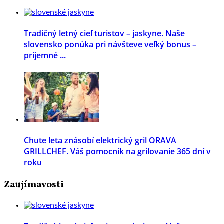
Tradičný letný cieľ turistov – jaskyne. Naše
slovensko ponúka pri návšteve veľký bonus –
príjemné ...
Chute leta znásobí elektrický gril ORAVA
GRILLCHEF. Váš pomocník na grilovanie 365 dní v
roku
Zaujímavosti