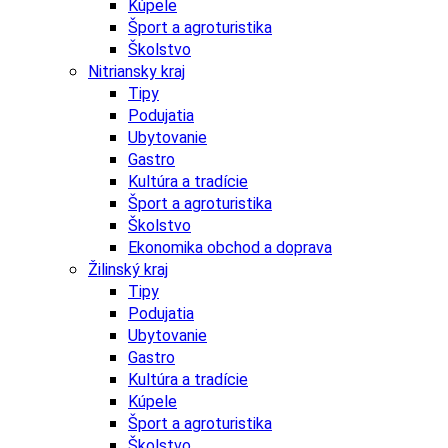
Kúpele
Šport a agroturistika
Školstvo
Nitriansky kraj
Tipy
Podujatia
Ubytovanie
Gastro
Kultúra a tradície
Šport a agroturistika
Školstvo
Ekonomika obchod a doprava
Žilinský kraj
Tipy
Podujatia
Ubytovanie
Gastro
Kultúra a tradície
Kúpele
Šport a agroturistika
Školstvo