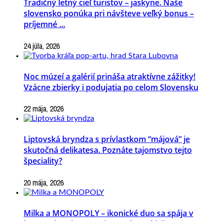
Tradičný letný cieľ turistov – jaskyne. Naše
slovensko ponúka pri návšteve veľký bonus –
príjemné ...
24 júla, 2026
Noc múzeí a galérií prináša atraktívne zážitky!
Vzácne zbierky i podujatia po celom Slovensku
22 mája, 2026
Liptovská bryndza s prívlastkom “májová” je
skutočná delikatesa. Poznáte tajomstvo tejto
špeciality?
20 mája, 2026
Milka a MONOPOLY – ikonické duo sa spája v