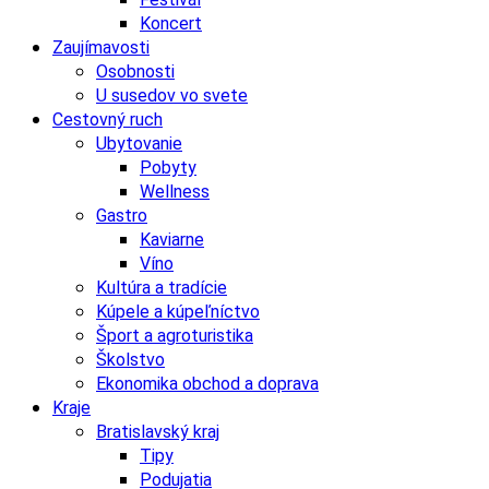
Koncert
Zaujímavosti
Osobnosti
U susedov vo svete
Cestovný ruch
Ubytovanie
Pobyty
Wellness
Gastro
Kaviarne
Víno
Kultúra a tradície
Kúpele a kúpeľníctvo
Šport a agroturistika
Školstvo
Ekonomika obchod a doprava
Kraje
Bratislavský kraj
Tipy
Podujatia