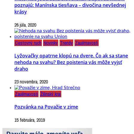
poznajú: Manínska tiesňava – divočina nevšednej
krásy
26 júla, 2020
Cestovný ruch
Novinky
Trendy
Zaujímavosti
Lyžovačky opatrne klopú na dvere. Čo ak sa stane
nehoda na svahu? Bez poistenia vás môže vyjsť
draho
23 novembra, 2020
Zaujímavosti
Žilinský kraj
Pozvánka na Považie v zime
15 februára, 2019