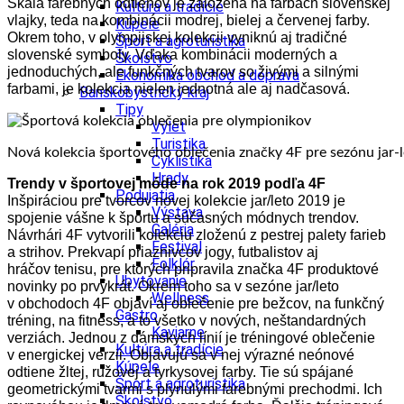
Škála farebných odtieňov je založená na farbách slovenskej
Kultúra a tradície
vlajky, teda na kombinácii modrej, bielej a červenej farby.
Kúpele
Okrem toho, v olympijskej kolekcii vyniknú aj tradičné
Šport a agroturistika
slovenské symboly. Vďaka kombinácii moderných a
Školstvo
jednoduchých, ale funkčných tvarov so živými a silnými
Ekonomika obchod a doprava
farbami, je kolekcia nielen jednotná ale aj nadčasová.
Banskobystrický kraj
Tipy
Výlet
Turistika
Nová kolekcia športového oblečenia značky 4F pre sezónu jar-
Cyklistika
Hrady
Trendy v športovej móde na rok 2019 podľa 4F
Podujatia
Inšpiráciou pre tvorcov novej kolekcie jar/leto 2019 je
Výstava
spojenie vášne k športu a súčasných módnych trendov.
Galéria
Návrhári 4F vytvorili kolekciu zloženú z pestrej palety farieb
Festival
a strihov. Prekvapí priaznivcov jogy, futbalistov aj
Folklór
hráčov tenisu, pre ktorých pripravila značka 4F produktové
Ubytovanie
novinky po prvýkrát. Okrem toho sa v sezóne jar/leto
Wellness
v obchodoch 4F objaví aj oblečenie pre bežcov, na funkčný
Gastro
tréning, na fitness, a to všetko v nových, neštandardných
Kaviarne
verziách. Jednou z dámskych línií je tréningové oblečenie
Kultúra a tradície
v energickej verzii. Objavujú sa v nej výrazné neónové
Kúpele
odtiene žltej, ružovej a tyrkysovej farby. Tie sú spájané
Šport a agroturistika
geometrickými tvarmi s plynulými farebnými prechodmi. Ich
Školstvo