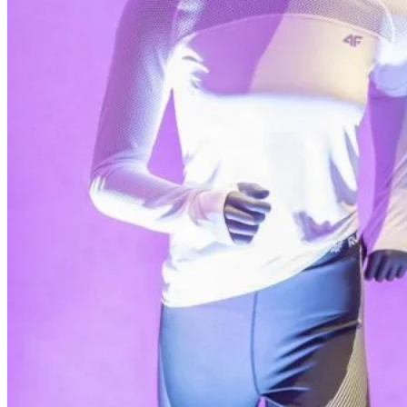
Tipy
Výlet
Turistika
Cyklistika
Hrady
Podujatia
Výstava
Galéria
Folklór
Ubytovanie
Pobyty
Wellness
Gastro
Kaviarne
Kultúra a tradície
Kúpele
Šport a agroturistika
Školstvo
Ekonomika obchod a doprava