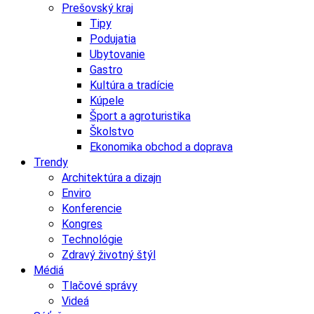
Prešovský kraj
Tipy
Podujatia
Ubytovanie
Gastro
Kultúra a tradície
Kúpele
Šport a agroturistika
Školstvo
Ekonomika obchod a doprava
Trendy
Architektúra a dizajn
Enviro
Konferencie
Kongres
Technológie
Zdravý životný štýl
Médiá
Tlačové správy
Videá