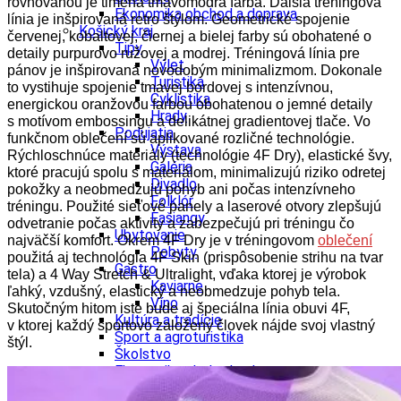
rovnováhou je tlmená tmavomodrá farba. Ďalšia tréningová
Ekonomika obchod a doprava
línia je inšpirovaná retro štýlom. Geometrické spojenie
Košický kraj
červenej, kobaltovej, čiernej a bielej farby sú obohatené o
Tipy
detaily purpurovo ružovej a modrej. Tréningová línia pre
Výlet
pánov je inšpirovaná novodobým minimalizmom. Dokonale
Turistika
to vystihuje spojenie tmavej bordovej s intenzívnou,
Cyklistika
energickou oranžovou farbou obohatenou o jemné detaily
Hrady
s motívom embossingu a delikátnej gradientovej tlače. Vo
Podujatia
funkčnom oblečení sú aplikované rozličné technológie.
Výstava
Rýchloschnúce materiály (technológie 4F Dry), elastické švy,
Galéria
ktoré pracujú spolu s materiálom, minimalizujú riziko odretej
Divadlo
pokožky a neobmedzujú pohyb ani počas intenzívneho
Folklór
tréningu. Použité sieťové panely a laserové otvory zlepšujú
Fašiangy
odvetranie počas aktivity a zabezpečujú pri tréningu čo
Ubytovanie
najväčší komfort. Okrem 4F Dry je v tréningovom
oblečení
Pobyty
použitá aj technológia 4F Skin (prispôsobenie strihu na tvar
Gastro
tela) a 4 Way Stretch & Ultralight, vďaka ktorej je výrobok
Kaviarne
ľahký, vzdušný, elastický a neobmedzuje pohyb tela.
Víno
Skutočným hitom iste bude aj špeciálna línia obuvi 4F,
Kultúra a tradície
v ktorej každý športovo založený človek nájde svoj vlastný
Šport a agroturistika
štýl.
Školstvo
Ekonomika obchod a doprava
Prešovský kraj