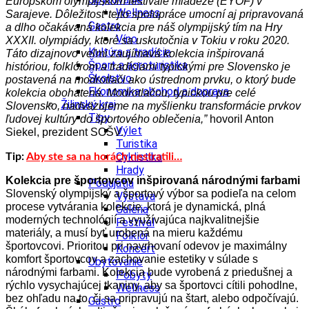
Európskom olympijskom festivale mládeže (EYOF) v
Wellness
Sarajeve. Dôležitosť tejto spolupráce umocní aj pripravovaná
Gastro
a dlho očakávaná kolekcia pre náš olympijský tím na Hry
Víno
XXXII. olympiády, ktoré sa uskutočnia v Tokiu v roku 2020.
Kultúra a tradície
Táto dizajnovo veľmi zaujímavá kolekcia inšpirovaná
Šport a agroturistika
históriou, folklórom a tradíciami typickými pre Slovensko je
Školstvo
postavená na modrotlači ako ústrednom prvku, o ktorý bude
Ekonomika obchod a doprava
kolekcia obohatená. Modrotlačou, typickou pre celé
Žilinský kraj
Slovensko, nadväzujeme na myšlienku transformácie prvkov
Tipy
ľudovej kultúry do športového oblečenia,”
hovoril Anton
Výlet
Siekel, prezident SOŠV.
Turistika
Cyklistika
Tip:
Aby ste sa na horách nestratili…
Hrady
Kolekcia pre športovcov inšpirovaná národnými farbami
Podujatia
Slovenský olympijský a športový výbor sa podieľa na celom
Výstava
procese vytvárania kolekcie, ktorá je dynamická, plná
Galéria
moderných technológií a využívajúca najkvalitnejšie
Festival
materiály, a musí byť urobená na mieru každému
Folklór
športovcovi. Prioritou pri navrhovaní odevov je maximálny
Koncert
komfort športovcov a zachovanie estetiky v súlade s
Ubytovanie
národnými farbami. Kolekcia bude vyrobená z priedušnej a
Pobyty
rýchlo vysychajúcej tkaniny, aby sa športovci cítili pohodlne,
Wellness
bez ohľadu na to, či sa pripravujú na štart, alebo odpočívajú.
Gastro