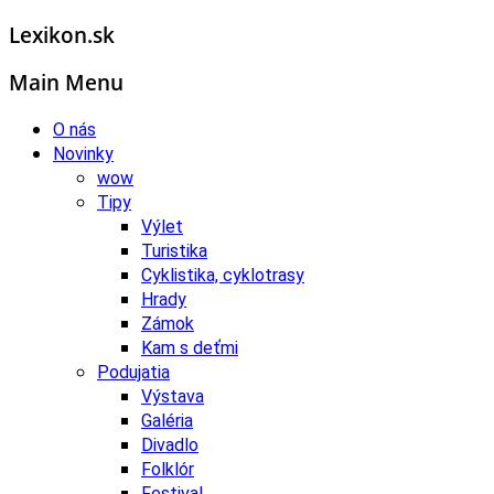
Lexikon.sk
Main Menu
O nás
Novinky
wow
Tipy
Výlet
Turistika
Cyklistika, cyklotrasy
Hrady
Zámok
Kam s deťmi
Podujatia
Výstava
Galéria
Divadlo
Folklór
Festival