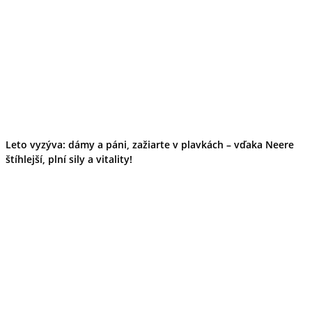
Leto vyzýva: dámy a páni, zažiarte v plavkách – vďaka Neere
štíhlejší, plní sily a vitality!