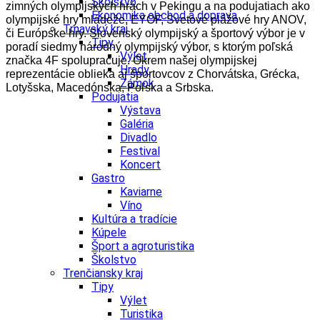
Školstvo
zimných olympijských hrách v Pekingu a na podujatiach ako
Ekonomika obchod a doprava
olympijské hry mládeže, EYOF, Svetové plážové hry ANOV,
Trnavský kraj
či Európske hry. Slovenský olympijský a športový výbor je v
Tipy
poradí siedmy národný olympijský výbor, s ktorým poľská
Výlet
značka 4F spolupracuje. Okrem našej olympijskej
Hrady
reprezentácie oblieka aj športovcov z Chorvátska, Grécka,
Zámok
Lotyšska, Macedónska, Poľska a Srbska.
Podujatia
Výstava
Galéria
Divadlo
Festival
Koncert
Gastro
Kaviarne
Víno
Kultúra a tradície
Kúpele
Šport a agroturistika
Školstvo
Trenčiansky kraj
Tipy
Výlet
Turistika