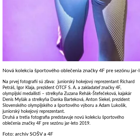
Nová kolekcia športového oblečenia značky 4F pre sezónu jar-
Na prvej fotografii sú zľava: juniorský hokejový reprezentant Richard
Petráš, Igor Klaja, prezident OTCF S. A. a zakladateľ značky 4F,
olympijskí medailisti – strelkyňa Zuzana Rehák-Štefečeková, kajakár
Denis Myšák a strelkyňa Danka Barteková, Anton Siekel, prezident
Slovenského olympijského a športového výboru a Adam Lukošik,
juniorský hokejový reprezentant.
Druhá a tretia fotografia predstavuje novú kolekciu športového
oblečenia značky 4F pre sezónu jar-leto 2019.
Foto: archív SOŠV a 4F