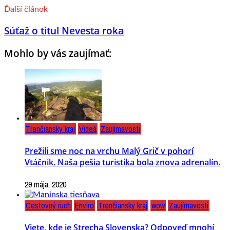
Ďalší článok
Súťaž o titul Nevesta roka
Mohlo by vás zaujímať:
Trenčiansky kraj
Videá
Zaujímavosti
Prežili sme noc na vrchu Malý Grič v pohorí
Vtáčnik. Naša pešia turistika bola znova adrenalín.
29 mája, 2020
Cestovný ruch
Enviro
Trenčiansky kraj
wow
Zaujímavosti
Viete, kde je Strecha Slovenska? Odpoveď mnohí