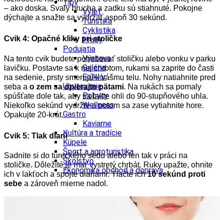
Tipy
– ako doska. Svaly brucha a zadku sú stiahnuté. Pokojne
Výlet
dýchajte a snažte sa vydržať aspoň 30 sekúnd.
Turistika
Cyklistika
Cvik 4: Opačné kliky pri stoličke
Hrady
Podujatia
Výstava
Na tento cvik budete potrebovať stoličku alebo vonku v parku
Galéria
lavičku. Postavte sa k nej chrbtom, rukami sa zaprite do časti
Folklór
na sedenie, prsty smerujú k vášmu telu. Nohy natiahnite pred
Ubytovanie
seba a
o zem sa opierajte pätami
.
Na rukách sa pomaly
Pobyty
spúšťate dole tak, aby sa lakte ohli do 90-stupňového uhla.
Wellness
Niekoľko sekúnd vydržte a potom sa zase vytiahnite hore.
Gastro
Opakujte 20-krát.
Kaviarne
Kultúra a tradície
Cvik 5: Tlak dlaní
Kúpele
Šport a agroturistika
Sadnite si do tureckého sedu alebo len tak v práci na
Školstvo
stoličke. Dôležité je mať vystretý chrbát. Ruky upažte, ohnite
Ekonomika obchod a doprava
ich v lakťoch a spojte dlaňami. Tlačte ich
10 sekúnd proti
sebe
a zároveň mierne nadol.