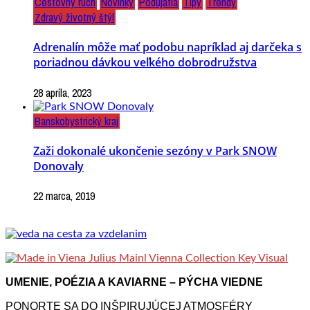
Cestovný ruch
Novinky
Podujatia
Tipy
Trendy
Zdravý životný štýl
Adrenalín môže mať podobu napríklad aj darčeka s
poriadnou dávkou veľkého dobrodružstva
28 apríla, 2023
Banskobystrický kraj
Zaži dokonalé ukončenie sezóny v Park SNOW
Donovaly
22 marca, 2019
UMENIE, POÉZIA A KAVIARNE – PÝCHA VIEDNE
PONORTE SA DO INŠPIRUJÚCEJ ATMOSFÉRY