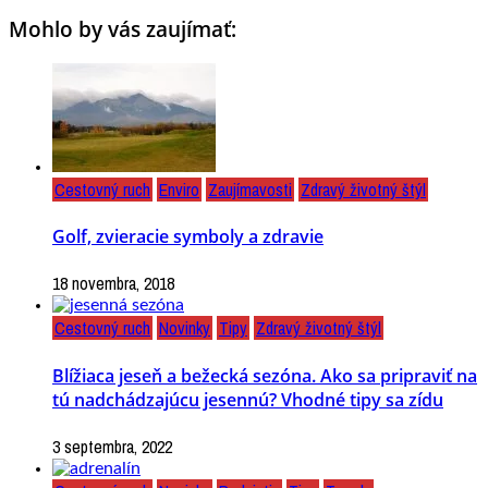
Mohlo by vás zaujímať:
Cestovný ruch
Enviro
Zaujímavosti
Zdravý životný štýl
Golf, zvieracie symboly a zdravie
18 novembra, 2018
Cestovný ruch
Novinky
Tipy
Zdravý životný štýl
Blížiaca jeseň a bežecká sezóna. Ako sa pripraviť na
tú nadchádzajúcu jesennú? Vhodné tipy sa zídu
3 septembra, 2022