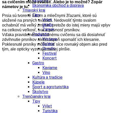
Školstvo
sa cvičením môžu zväčšiť. Alebo je to možné? Zopár
Ekonomika obchod a doprava
námetov je tu.
Trnavský kraj
Tipy
Prsia sú tvorené tukom a mliečnymi žľazami, ktoré sú
Výlet
uložené na prsných svaloch. Nedovoliť týmto svalom
Hrady
ochabnúť má veľký zmysel, pretože do istej miery majú vplyv
Zámok
na celkovú veľkosť, tvar a pevnosť prsníkov.
Podujatia
Vďaka pravidelnému vhodnému cvičeniu sa dá dosiahnuť
Výstava
zdvihnutie prsníkov alebo aspoň spomaliť ich klesanie.
Galéria
Poklesnuté prsníky môžu mať síce rovnaký objem ako pred
Divadlo
tým, ale opticky vyzerajú menej plnšie.
Festival
Koncert
Gastro
Kaviarne
Víno
Kultúra a tradície
Kúpele
Šport a agroturistika
Školstvo
Trenčiansky kraj
Tipy
Výlet
Turistika