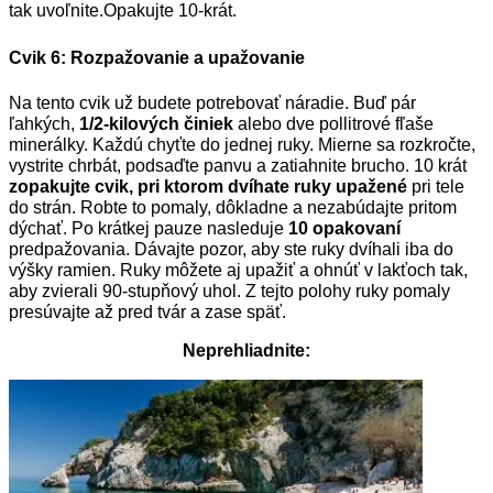
tak uvoľnite.
Opakujte 10-krát.
Cvik 6: Rozpažovanie a upažovanie
Na tento cvik už budete potrebovať náradie. Buď pár
ľahkých,
1/2-kilových činiek
alebo dve pollitrové fľaše
minerálky.
Každú chyťte do jednej ruky. Mierne sa rozkročte,
vystrite chrbát, podsaďte panvu a zatiahnite brucho. 10 krát
zopakujte cvik, pri ktorom dvíhate ruky upažené
pri tele
do strán. Robte to pomaly, dôkladne a nezabúdajte pritom
dýchať.
Po krátkej pauze nasleduje
10 opakovaní
predpažovania. Dávajte pozor, aby ste ruky dvíhali iba do
výšky ramien.
Ruky môžete aj upažiť a ohnúť v lakťoch tak,
aby zvierali 90-stupňový uhol. Z tejto polohy ruky pomaly
presúvajte až pred tvár a zase späť.
Neprehliadnite: