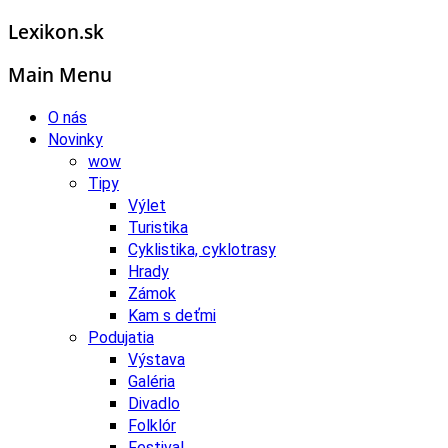
Lexikon.sk
Main Menu
O nás
Novinky
wow
Tipy
Výlet
Turistika
Cyklistika, cyklotrasy
Hrady
Zámok
Kam s deťmi
Podujatia
Výstava
Galéria
Divadlo
Folklór
Festival