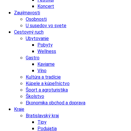
Koncert
Zaujímavosti
Osobnosti
U susedov vo svete
Cestovný ruch
Ubytovanie
Pobyty
Wellness
Gastro
Kaviarne
Víno
Kultúra a tradície
Kúpele a kúpeľníctvo
Šport a agroturistika
Školstvo
Ekonomika obchod a doprava
Kraje
Bratislavský kraj
Tipy
Podujatia