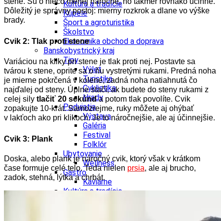
stene. Sú o niečo menej náročné, no takmer rovnako účinné.
Kultúra a tradície
Dôležitý je správny postoj: mierny rozkrok a dlane vo výške
Kúpele
brady.
Šport a agroturistika
Školstvo
Ekonomika obchod a doprava
Cvik 2: Tlak proti stene
Banskobystrický kraj
Tipy
Variáciou na kliky pri stene je tlak proti nej.
Postavte sa
Výlet
tvárou k stene, oprite sa o ňu vystretými rukami. Predná noha
Turistika
je mierne pokrčená v kolene, zadná noha natiahnutá čo
Cyklistika
najďalej od steny.
Úplne stačí, ak budete do steny rukami z
Hrady
celej sily
tlačiť 20 sekúnd
a potom tlak povolíte. Cvik
Podujatia
zopakujte 10-krát.
Samozrejme, ruky môžete aj ohýbať
Výstava
v lakťoch ako pri klikoch. Je to náročnejšie, ale aj účinnejšie.
Galéria
Festival
Cvik 3: Plank
Folklór
Ubytovanie
Doska, alebo plank je náročný cvik, ktorý však v krátkom
Wellness
čase formuje celé telo. Teda nielen
prsia
, ale aj brucho,
Gastro
zadok, stehná, lýtka a chrbát.
Kaviarne
Kultúra a tradície
Kúpele
Šport a agroturistika
Školstvo