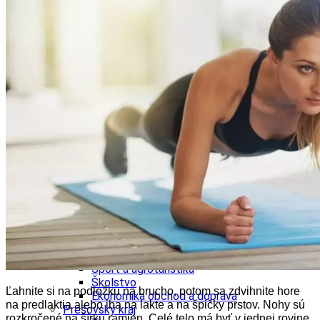
Ekonomika obchod a doprava
Košický kraj
Tipy
Výlet
Turistika
Cyklistika
Hrady
Podujatia
Výstava
Galéria
Divadlo
Folklór
Fašiangy
Ubytovanie
Pobyty
Gastro
Kaviarne
Víno
Kultúra a tradície
Šport a agroturistika
Školstvo
Ľahnite si na podložku na brucho, potom sa zdvihnite hore
Ekonomika obchod a doprava
na predlaktia alebo iba na lakte a na špičky prstov. Nohy sú
Prešovský kraj
rozkročené na šírku ramien. Celé telo má byť v jednej rovine