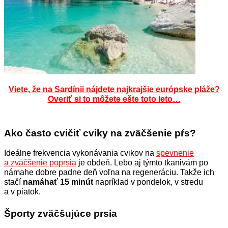
Viete, že na Sardínii nájdete najkrajšie európske pláže?
Overiť si to môžete ešte toto leto…
Ako často cvičiť cviky na zväčšenie pŕs?
Ideálne frekvencia vykonávania cvikov na
spevnenie
a zväčšenie poprsia
je obdeň. Lebo aj týmto tkanivám po
námahe dobre padne deň voľna na regeneráciu. Takže ich
stačí
namáhať 15 minút
napríklad v pondelok, v stredu
a v piatok.
Športy zväčšujúce prsia