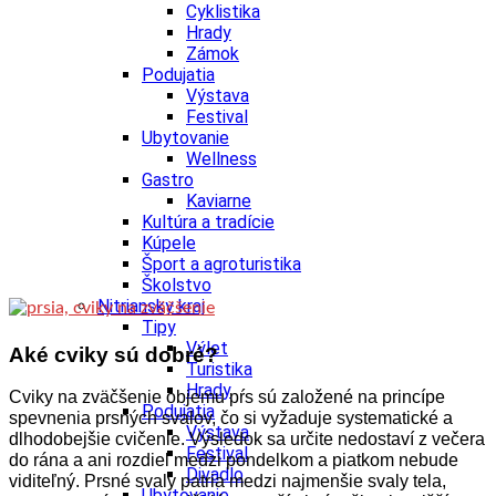
Cyklistika
Hrady
Zámok
Podujatia
Výstava
Festival
Ubytovanie
Wellness
Gastro
Kaviarne
Kultúra a tradície
Kúpele
Šport a agroturistika
Školstvo
Nitriansky kraj
Tipy
Výlet
Aké cviky sú dobré?
Turistika
Hrady
Cviky na zväčšenie objemu pŕs sú založené na princípe
Podujatia
spevnenia prsných svalov, čo si vyžaduje systematické a
Výstava
dlhodobejšie cvičenie. Výsledok sa určite nedostaví z večera
Festival
do rána a ani rozdiel medzi pondelkom a piatkom nebude
Divadlo
viditeľný.
Prsné svaly patria medzi najmenšie svaly tela,
Ubytovanie