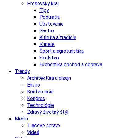
Prešovský kraj
Tipy
Podujatia
Ubytovanie
Gastro
Kultúra a tradície
Kúpele
Šport a agroturistika
Školstvo
Ekonomika obchod a doprava
Trendy
Architektúra a dizajn
Enviro
Konferencie
Kongres
Technológie
Zdravý životný štýl
Médiá
Tlačové správy
Videá