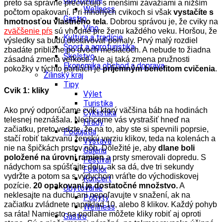
preto sa správne precvičujú s menšími závažiami a nižším
Wellness
počtom opakovaní. Pri mnohých cvikoch si však
vystačíte s
Gastro
hmotnosťou vlastného tela
.
Dobrou správou je, že cviky na
Víno
zväčšenie pŕs
sú vhodné pre ženu každého veku. Horšou, že
Kultúra a tradície
výsledky sa budú dostavovať pomaly. Prvý malý rozdiel
Šport a agroturistika
zbadáte približne po dvoch mesiacoch.
A nebude to žiadna
Školstvo
zásadná zmena veľkosti. Ale aj taká zmena pružnosti
Ekonomika obchod a doprava
pokožky v týchto partiách je
príjemným benefitom cvičenia
.
Žilinský kraj
Tipy
Cvik 1: kliky
Výlet
Turistika
Ako prvý odporúčame cvik, ktorý väčšina báb na hodinách
Cyklistika
telesnej neznášala. Nechceme vás vystrašiť hneď na
Hrady
začiatku, preto vedzte, že na to, aby ste si spevnili poprsie,
Podujatia
stačí robiť takzvanú ženskú verziu klikov, teda na kolenách a
Výstava
nie na špičkách prstov nôh.
Dôležité je, aby
dlane boli
Galéria
položené na úrovni ramien
a prsty smerovali dopredu. S
Festival
nádychom sa spúšťajte dolu, ak sa dá, dve tri sekundy
Folklór
vydržte a potom sa s výdychom vráťte do východiskovej
Koncert
pozície.
20 opakovaní je dostatočné množstvo.
A
Ubytovanie
neklesajte na duchu ani nepoľavujte v snažení, ak na
Pobyty
začiatku zvládnete napríklad 10, alebo 8 klikov. Každý pohyb
Wellness
sa ráta!
Namiesto na podlahe môžete kliky robiť aj oproti
Gastro