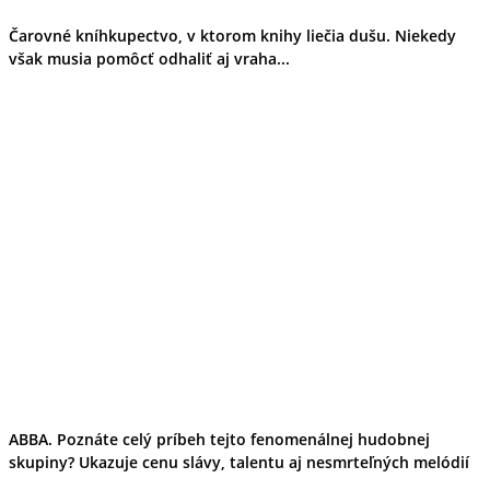
Čarovné kníhkupectvo, v ktorom knihy liečia dušu. Niekedy
však musia pomôcť odhaliť aj vraha...
ABBA. Poznáte celý príbeh tejto fenomenálnej hudobnej
skupiny? Ukazuje cenu slávy, talentu aj nesmrteľných melódií