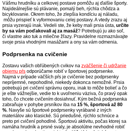
Vášmu hrudníku a celkovej postave pomôžu aj ďalšie športy.
Najideálnejšie sú plávanie, pomalý beh, rýchla chôdza a
bicyklovanie.
Okrem toho, že zlepšia kondíciu aj náladu,
môžu prispieť k vyformovaniu celej postavy. A vtedy zrazu aj
prsia vyzerajú inak.
Vedeli ste, že keby mali prsia ústa,
určite
by sa vám poďakovali aj za masáž
? Potrebujú ju ako soľ,
či vlastne ako tuk a mliečne žľazy. Pravidelne rozmaznávajte
svoje prsia vhodnými masážami a ony sa vám odmenia.
Podprsenka na cvičenie
Zostavu vašich obľúbených cvikov na
zväčšenie či udržanie
objemu pŕs
odporúčame robiť v športovej podprsenke.
Najmä v prípade väčších pŕs je cvičenie bez podprsenky
nepríjemné, nepohodlné, niekedy dokonca nemožné.
Prsia
potrebujú pri cvičení správnu oporu, inak to môže bolieť a čo
je ešte vážnejšie, vedie to k uvoľneniu väziva, čo pravý opak
toho, čo chcete cvičením dosiahnuť.
Kým bežná podprsenka
zabraňuje v pohybe prsníkov iba na
15 %, športová až 80
%
. Navyše sú športové podprsenky vyrábané z iných
materiálov ako klasické. Sú priedušné, rýchlo schnúce a
preto pri cvičení pohodlné.
Športovú aktivitu, počas ktorej sa
namáha hrudník a prsné svaly, je absolútne nevhodné robiť