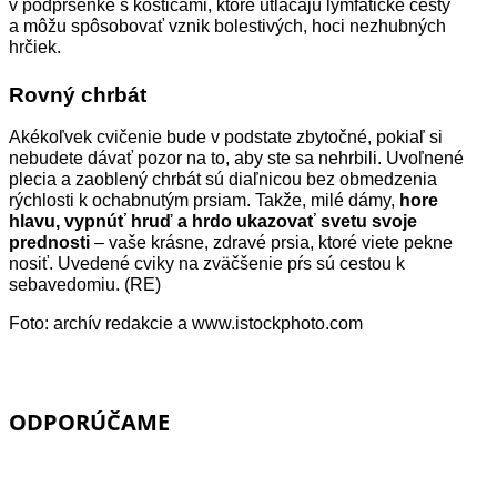
v podprsenke s kosticami, ktoré utláčajú lymfatické cesty
a môžu spôsobovať vznik bolestivých, hoci nezhubných
hrčiek.
Rovný chrbát
Akékoľvek cvičenie bude v podstate zbytočné, pokiaľ si
nebudete dávať pozor na to, aby ste sa nehrbili. Uvoľnené
plecia a zaoblený chrbát sú diaľnicou bez obmedzenia
rýchlosti k ochabnutým prsiam.
Takže, milé dámy,
hore
hlavu, vypnúť hruď a hrdo ukazovať svetu svoje
prednosti
– vaše krásne, zdravé prsia, ktoré viete pekne
nosiť. Uvedené cviky na zväčšenie pŕs sú cestou k
sebavedomiu. (RE)
Foto: archív redakcie a www.istockphoto.com
ODPORÚČAME