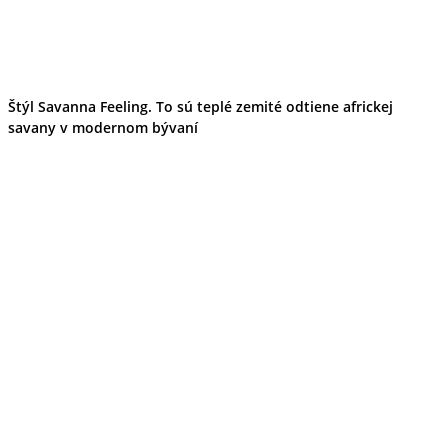
Štýl Savanna Feeling. To sú teplé zemité odtiene africkej
savany v modernom bývaní