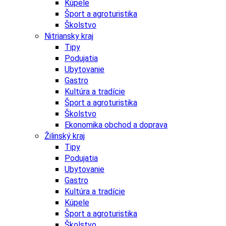
Kúpele
Šport a agroturistika
Školstvo
Nitriansky kraj
Tipy
Podujatia
Ubytovanie
Gastro
Kultúra a tradície
Šport a agroturistika
Školstvo
Ekonomika obchod a doprava
Žilinský kraj
Tipy
Podujatia
Ubytovanie
Gastro
Kultúra a tradície
Kúpele
Šport a agroturistika
Školstvo