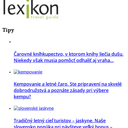
Tipy
Čarovné kníhkupectvo, v ktorom knihy liečia dušu.
Niekedy však musia pomôcť odhaliť aj vraha…
Kempovanie a letné čaro. Ste pripravení na skvelé
dobrodružstvá a poznáte zásady pri výbere
kempu?
Tradičný letný cieľ turistov – jaskyne. Naše
slovensko ponúka pri návšteve veľký bonus –