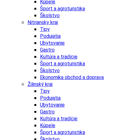
Kúpele
Šport a agroturistika
Školstvo
Nitriansky kraj
Tipy
Podujatia
Ubytovanie
Gastro
Kultúra a tradície
Šport a agroturistika
Školstvo
Ekonomika obchod a doprava
Žilinský kraj
Tipy
Podujatia
Ubytovanie
Gastro
Kultúra a tradície
Kúpele
Šport a agroturistika
Školstvo