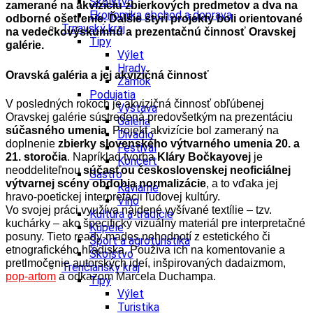
Školstvo
zamerané na akvizíciu zbierkových predmetov a dva na
Ekonomika obchod a doprava
odborné ošetrenie. Ďalšie štyri projekty boli orientované
Trnavský kraj
na vedeckovýskumnú a prezentačnú činnosť Oravskej
Tipy
galérie.
Výlet
Hrady
Oravská galéria a jej akvizičná činnosť
Zámok
Podujatia
V posledných rokoch je akvizičná činnosť obľúbenej
Výstava
Oravskej galérie sústredená predovšetkým na prezentáciu
Galéria
súčasného umenia
. Projekt akvizície bol zameraný na
Divadlo
doplnenie
zbierky slovenského výtvarného umenia 20. a
Festival
21. storočia
. Napríklad tvorba
Kláry Bočkayovej
je
Koncert
neoddeliteľnou
súčasťou československej neoficiálnej
Gastro
výtvarnej scény obdobia normalizácie
, a to vďaka jej
Kaviarne
hravo-poetickej interpretácii ľudovej kultúry.
Víno
Vo svojej práci využíva nájdené vyšívané textílie – tzv.
Kultúra a tradície
kuchárky – ako špecifický vizuálny materiál pre interpretačné
Kúpele
posuny. Tieto ready-mades nehodnotí z estetického či
Šport a agroturistika
etnografického hľadiska. Používa ich na komentovanie a
Školstvo
pretlmočenie autorských ideí, inšpirovaných dadaizmom,
Trenčiansky kraj
pop-artom
a odkazom Marcela Duchampa.
Tipy
Výlet
Turistika