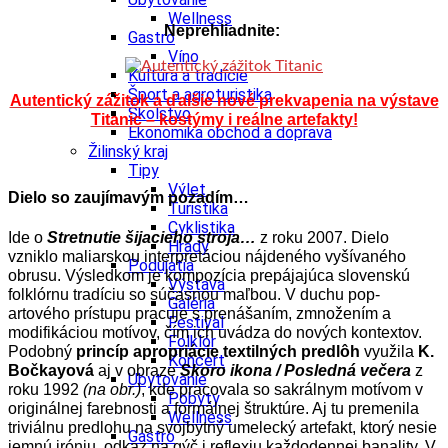
Wellness
Neprehliadnite:
Gastro
Víno
Kultúra a tradície
Šport a agroturistika
Autentický zážitok a ďalšie nové prekvapenia na výstave
Školstvo
Titanic – kostýmy i reálne artefakty!
Ekonomika obchod a doprava
Žilinský kraj
Tipy
Výlet
Dielo so zaujímavým pozadím…
Turistika
Cyklistika
Ide o
Stretnutie šijacieho stroja…
z roku 2007. Dielo
Hrady
vzniklo maliarskou interpretáciou nájdeného vyšívaného
Podujatia
obrusu. Výsledkom je kompozícia prepájajúca slovenskú
Výstava
folklórnu tradíciu so súčasnou maľbou. V duchu pop-
Galéria
artového prístupu pracuje s prenášaním, zmnožením a
Festival
modifikáciou motívov, čím ich uvádza do nových kontextov.
Folklór
Podobný
princíp apropriácie textilných predlôh
využila
K.
Koncert
Bočkayová
aj v obraze
Skoro ikona / Posledná večera
z
Ubytovanie
roku 1992
(na obr.)
, kde pracovala so sakrálnym motívom v
Pobyty
originálnej farebnosti a formálnej štruktúre. Aj tu premenila
Wellness
triviálnu predlohu na svojbytný umelecký artefakt, ktorý nesie
Gastro
jemnú iróniu, odkaz na gýč i reflexiu každodennej banality. V