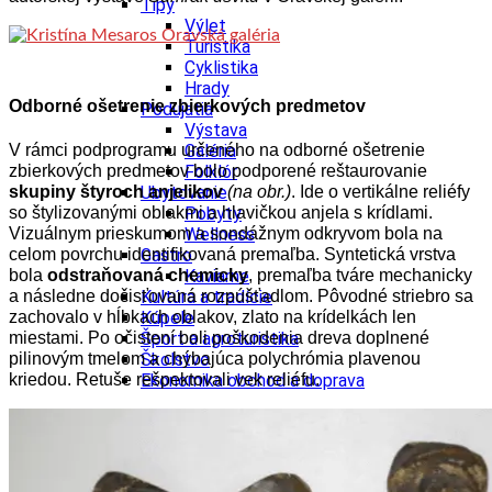
Tipy
Výlet
Turistika
Cyklistika
Hrady
Odborné ošetrenie zbierkových predmetov
Podujatia
Výstava
V rámci podprogramu určeného na odborné ošetrenie
Galéria
zbierkových predmetov bolo podporené reštaurovanie
Folklór
skupiny štyroch anjelikov
Ubytovanie
(na obr.)
. Ide o vertikálne reliéfy
so štylizovanými oblakmi a hlavičkou anjela s krídlami.
Pobyty
Vizuálnym prieskumom a sondážnym odkryvom bola na
Wellness
celom povrchu identifikovaná premaľba. Syntetická vrstva
Gastro
bola
odstraňovaná chemicky
Kaviarne
, premaľba tváre mechanicky
a následne dočisťovaná rozpúšťadlom. Pôvodné striebro sa
Kultúra a tradície
zachovalo v hĺbkach oblakov, zlato na krídelkách len
Kúpele
miestami. Po očistení boli poškodenia dreva doplnené
Šport a agroturistika
pilinovým tmelom a chýbajúca polychrómia plavenou
Školstvo
kriedou. Retuše rešpektovali vek reliéfu.
Ekonomika obchod a doprava