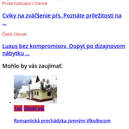
Predchádzajúci článok
Cviky na zväčšenie pŕs. Poznáte príležitostí na
...
Ďalší článok
Luxus bez kompromisov. Dopyt po dizajnovom
nábytku ...
Mohlo by vás zaujímať:
Tipy
Žilinský kraj
Romantická prechádzka zimným Vlkolíncom