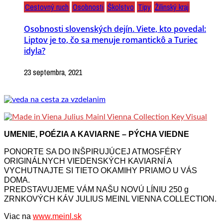
Cestovný ruch
Osobnosti
Školstvo
Tipy
Žilinský kraj
Osobnosti slovenských dejín. Viete, kto povedal:
Liptov je to, čo sa menuje romantickô a Turiec
idyla?
23 septembra, 2021
UMENIE, POÉZIA A KAVIARNE – PÝCHA VIEDNE
PONORTE SA DO INŠPIRUJÚCEJ ATMOSFÉRY
ORIGINÁLNYCH VIEDENSKÝCH KAVIARNÍ A
VYCHUTNAJTE SI TIETO OKAMIHY PRIAMO U VÁS
DOMA.
PREDSTAVUJEME VÁM NAŠU NOVÚ LÍNIU 250 g
ZRNKOVÝCH KÁV JULIUS MEINL VIENNA COLLECTION.
Viac na
www.meinl.sk