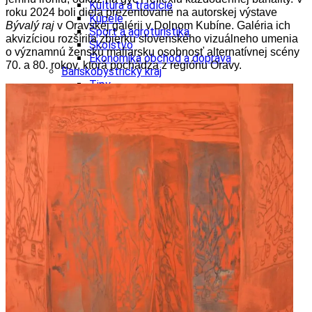
Kultúra a tradície
roku 2024 boli diela prezentované na autorskej výstave
Kúpele
Bývalý raj
v Oravskej galérii v Dolnom Kubíne. Galéria ich
Šport a agroturistika
akvizíciou rozšírila zbierku slovenského vizuálneho umenia
Školstvo
o významnú ženskú maliarsku osobnosť alternatívnej scény
Ekonomika obchod a doprava
70. a 80. rokov, ktorá pochádza z regiónu Oravy.
Banskobystrický kraj
Tipy
Výlet
Turistika
Cyklistika
Hrady
Podujatia
Výstava
Galéria
Festival
Folklór
Ubytovanie
Wellness
Gastro
Kaviarne
Kultúra a tradície
Kúpele
Šport a agroturistika
Školstvo