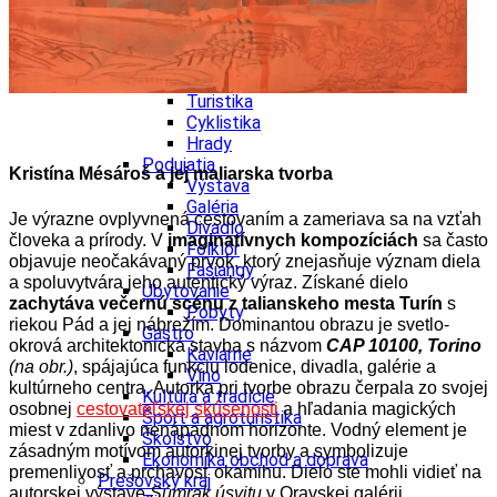
Ekonomika obchod a doprava
Košický kraj
Tipy
Výlet
Turistika
Cyklistika
Hrady
Podujatia
Kristína Mésároš a jej maliarska tvorba
Výstava
Galéria
Je výrazne ovplyvnená cestovaním a zameriava sa na vzťah
Divadlo
človeka a prírody. V
imaginatívnych kompozíciách
sa často
Folklór
objavuje neočakávaný prvok, ktorý znejasňuje význam diela
Fašiangy
a spoluvytvára jeho autentický výraz. Získané dielo
Ubytovanie
zachytáva večernú scénu z talianskeho mesta Turín
s
Pobyty
riekou Pád a jej nábrežím. Dominantou obrazu je svetlo-
Gastro
okrová architektonická stavba s názvom
CAP 10100, Torino
Kaviarne
(na obr.)
, spájajúca funkciu lodenice, divadla, galérie a
Víno
kultúrneho centra. Autorka pri tvorbe obrazu čerpala zo svojej
Kultúra a tradície
osobnej
cestovateľskej skúsenosti
a hľadania magických
Šport a agroturistika
miest v zdanlivo nenápadnom horizonte. Vodný element je
Školstvo
zásadným motívom autorkinej tvorby a symbolizuje
Ekonomika obchod a doprava
premenlivosť a prchavosť okamihu. Dielo ste mohli vidieť na
Prešovský kraj
autorskej výstave
Súmrak úsvitu
v Oravskej galérii.