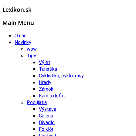
Lexikon.sk
Main Menu
O nás
Novinky
wow
Tipy
Výlet
Turistika
Cyklistika, cyklotrasy
Hrady
Zámok
Kam s deťmi
Podujatia
Výstava
Galéria
Divadlo
Folklór
Festival