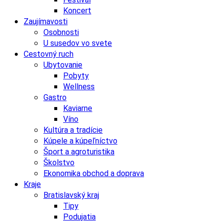
Koncert
Zaujímavosti
Osobnosti
U susedov vo svete
Cestovný ruch
Ubytovanie
Pobyty
Wellness
Gastro
Kaviarne
Víno
Kultúra a tradície
Kúpele a kúpeľníctvo
Šport a agroturistika
Školstvo
Ekonomika obchod a doprava
Kraje
Bratislavský kraj
Tipy
Podujatia