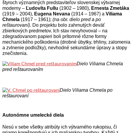
štyroch významných predstaviteľov slovenskej výtvarnej
moderny –
Ľudovíta Fullu
(1902 – 1980),
Ernesta Zmetáka
(1919 – 2004),
Eugena Nevana
(1914 – 1967) a
Viliama
Chmela
(1917 – 1961);
(na obr. dielo pred a po
reštaurovaní)
. Do projektu bolo zahrnutých deväť
zbierkových predmetov. Ich stav nevyhovoval – na
zdegradovanom papieri boli prítomné rôzne formy
mechanického poškodenia (drobné úbytky, trhliny, zalomenia
a zvlnenie podložky), nevhodné sekundárne úpravy a stopy
znečistenia.
Dielo Viliama Chmela
pred reštaurovaním
Dielo Viliama Chmela po
reštaurovaní
Autonómne umelecké diela
Nesú v sebe všetky atribúty ich výtvarného rukopisu, či
priamo korešpondujú s ich maliarskou tvorbou. Každý z