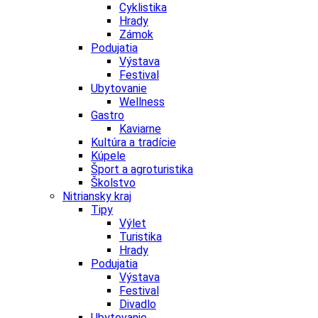
Cyklistika
Hrady
Zámok
Podujatia
Výstava
Festival
Ubytovanie
Wellness
Gastro
Kaviarne
Kultúra a tradície
Kúpele
Šport a agroturistika
Školstvo
Nitriansky kraj
Tipy
Výlet
Turistika
Hrady
Podujatia
Výstava
Festival
Divadlo
Ubytovanie