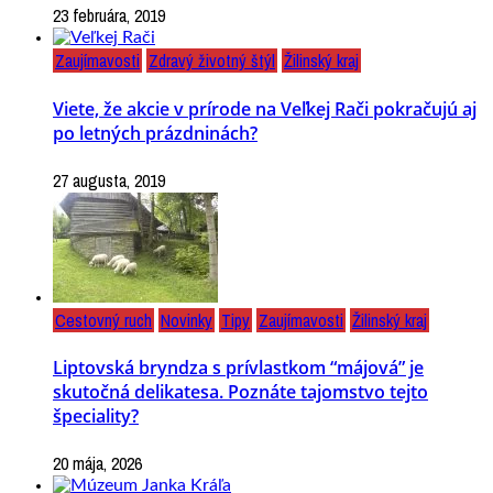
23 februára, 2019
Zaujímavosti
Zdravý životný štýl
Žilinský kraj
Viete, že akcie v prírode na Veľkej Rači pokračujú aj
po letných prázdninách?
27 augusta, 2019
Cestovný ruch
Novinky
Tipy
Zaujímavosti
Žilinský kraj
Liptovská bryndza s prívlastkom “májová” je
skutočná delikatesa. Poznáte tajomstvo tejto
špeciality?
20 mája, 2026