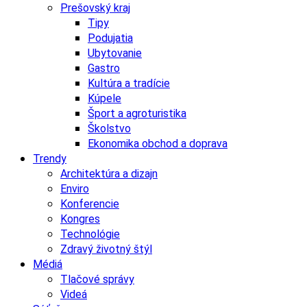
Prešovský kraj
Tipy
Podujatia
Ubytovanie
Gastro
Kultúra a tradície
Kúpele
Šport a agroturistika
Školstvo
Ekonomika obchod a doprava
Trendy
Architektúra a dizajn
Enviro
Konferencie
Kongres
Technológie
Zdravý životný štýl
Médiá
Tlačové správy
Videá