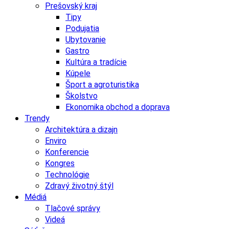
Prešovský kraj
Tipy
Podujatia
Ubytovanie
Gastro
Kultúra a tradície
Kúpele
Šport a agroturistika
Školstvo
Ekonomika obchod a doprava
Trendy
Architektúra a dizajn
Enviro
Konferencie
Kongres
Technológie
Zdravý životný štýl
Médiá
Tlačové správy
Videá