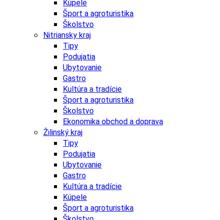
Kúpele
Šport a agroturistika
Školstvo
Nitriansky kraj
Tipy
Podujatia
Ubytovanie
Gastro
Kultúra a tradície
Šport a agroturistika
Školstvo
Ekonomika obchod a doprava
Žilinský kraj
Tipy
Podujatia
Ubytovanie
Gastro
Kultúra a tradície
Kúpele
Šport a agroturistika
Školstvo