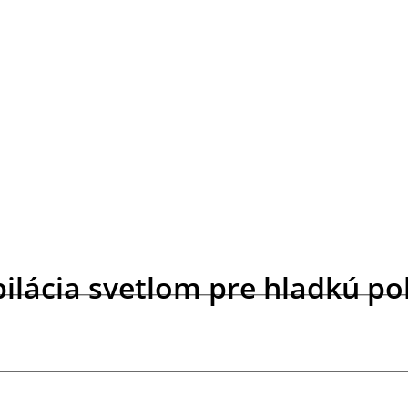
epilácia svetlom pre hladkú p