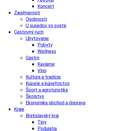
Koncert
Zaujímavosti
Osobnosti
U susedov vo svete
Cestovný ruch
Ubytovanie
Pobyty
Wellness
Gastro
Kaviarne
Víno
Kultúra a tradície
Kúpele a kúpeľníctvo
Šport a agroturistika
Školstvo
Ekonomika obchod a doprava
Kraje
Bratislavský kraj
Tipy
Podujatia