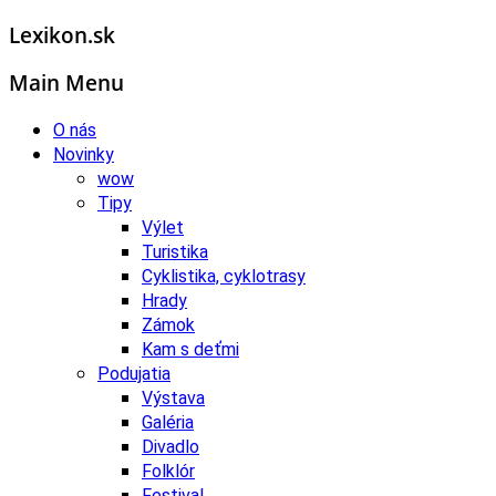
Lexikon.sk
Main Menu
O nás
Novinky
wow
Tipy
Výlet
Turistika
Cyklistika, cyklotrasy
Hrady
Zámok
Kam s deťmi
Podujatia
Výstava
Galéria
Divadlo
Folklór
Festival