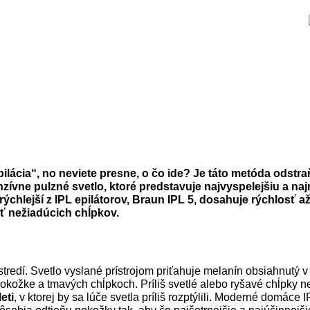
 epilácia“, no neviete presne, o čo ide? Je táto metóda ods
enzívne pulzné svetlo, ktoré predstavuje najvyspelejšiu a 
ajrýchlejší z IPL epilátorov, Braun IPL 5, dosahuje rýchlos
iť nežiadúcich chĺpkov.
edí. Svetlo vyslané prístrojom priťahuje melanín obsiahnutý v
pokožke a tmavých chĺpkoch. Príliš svetlé alebo ryšavé chĺpky n
eti
, v ktorej by sa lúče svetla príliš rozptýlili. Moderné domáce I