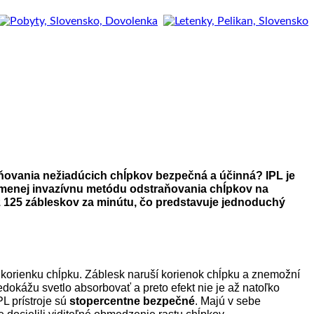
traňovania nežiadúcich chĺpkov bezpečná a účinná? IPL je
najmenej invazívnu metódu odstraňovania chĺpkov na
ť až 125 zábleskov za minútu, čo predstavuje jednoduchý
 korienku chĺpku. Záblesk naruší korienok chĺpku a znemožní
edokážu svetlo absorbovať a preto efekt nie je až natoľko
PL prístroje sú
stopercentne bezpečné
. Majú v sebe