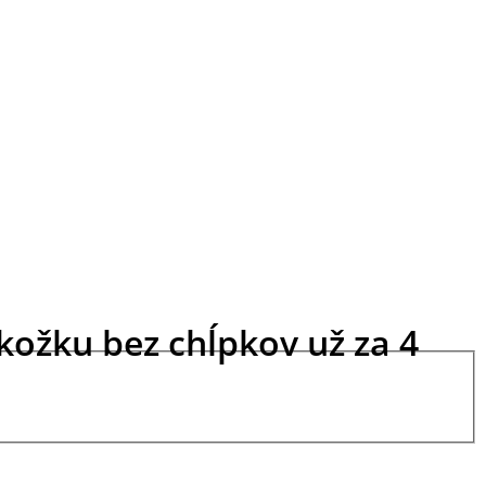
okožku bez chĺpkov už za 4