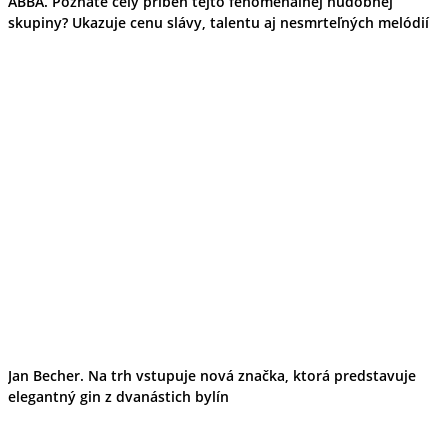
ABBA. Poznáte celý príbeh tejto fenomenálnej hudobnej
skupiny? Ukazuje cenu slávy, talentu aj nesmrteľných melódií
Jan Becher. Na trh vstupuje nová značka, ktorá predstavuje
elegantný gin z dvanástich bylín