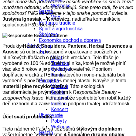
veľké množstvo používateľov našich výrobkov sa snaží znížiť
Wellness
množstvo odpadu, ktorý produkujú. Sme preto radi, že im ako
Gastro
spoločnosť P&G dokážeme v tejto snahe pomôcť,”
uviedla
Víno
Justyna Ignasiak – Kretowicz
, riaditeľka komunikácie
Kultúra a tradície
spoločnosti P&G Beauty.
Šport a agroturistika
Školstvo
Ekonomika obchod a doprava
Žilinský kraj
Produkty
Head & Shoulders, Pantene, Herbal Essences a
Tipy
Aussie
sú odteraz dostupné v opakovane použiteľných
Výlet
hliníkových fľašiach a plniacich vreckách. Telo fľaše je
Turistika
vyrobené zo 100 % odolného hliníka, ktoré je možné plniť
Cyklistika
viac ako 5 rokov a je plne recyklovateľné. Popritom
Hrady
dopĺňacie vrecká z PE laminátového mono-materiálu boli
Podujatia
vyrobené s použitím o 60 % menej plastu. Navyše je tento
Výstava
materiál plne recyklovateľný
. Táto ekologická
Galéria
transformácia je prvým krokom k
Responsible Beauty –
Festival
zodpovednej kráse
, ktorá pomôže spotrebiteľom robiť každý
Folklór
deň rozhodnutia zamerané na podporu trvalej udržateľnosti.
Koncert
Ubytovanie
Účel svätí prostriedky
Pobyty
Wellness
Tieto nádherné fľaše sa tiež stanú
štýlovým doplnkom
Gastro
vašej kúpeľne. Vytvorili sme
4 špeciálne dizajny obalov
,