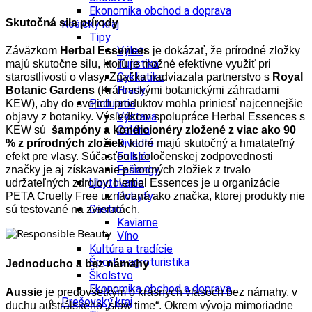
Ekonomika obchod a doprava
Skutočná sila prírody
Košický kraj
Tipy
Výlet
Záväzkom
Herbal Essences
je dokázať, že prírodné zložky
Turistika
majú skutočne silu, ktorú je možné efektívne využiť pri
Cyklistika
starostlivosti o vlasy. Značka nadviazala partnerstvo s
Royal
Hrady
Botanic Gardens
(Kráľovskými botanickými záhradami
Podujatia
KEW), aby do svojich produktov mohla priniesť najcennejšie
Výstava
objavy z botaniky. Výsledkom spolupráce Herbal Essences s
Galéria
KEW sú
šampóny a kondicionéry zložené z viac ako 90
Divadlo
% z prírodných zložiek
, ktoré majú skutočný a hmatateľný
Folklór
efekt pre vlasy. Súčasťou spoločenskej zodpovednosti
Fašiangy
značky je aj získavanie prírodných zložiek z trvalo
Ubytovanie
udržateľných zdrojov. Herbal Essences je u organizácie
Pobyty
PETA Cruelty Free uznávaná ako značka, ktorej produkty nie
Gastro
sú testované na zvieratách.
Kaviarne
Víno
Kultúra a tradície
Šport a agroturistika
Jednoducho a bez námahy
Školstvo
Ekonomika obchod a doprava
Aussie
je predovšetkým o krásnych vlasoch bez námahy, v
Prešovský kraj
duchu austrálskeho „slow time“. Okrem vývoja mimoriadne