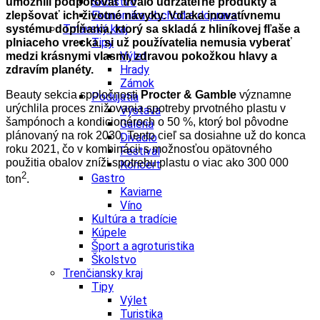
Školstvo
umožnili podporovať trvalo udržateľné produkty a
Ekonomika obchod a doprava
zlepšovať ich životné návyky. Vďaka inovatívnemu
Trnavský kraj
systému dopĺňania, ktorý sa skladá z hliníkovej fľaše a
Tipy
plniaceho vrecka, si už používatelia nemusia vyberať
Výlet
medzi krásnymi vlasmi, zdravou pokožkou hlavy a
Hrady
zdravím planéty.
Zámok
Beauty sekcia spoločnosti
Procter & Gamble
významne
Podujatia
urýchlila proces znižovania spotreby prvotného plastu v
Výstava
šampónoch a kondicionéroch o 50 %, ktorý bol pôvodne
Galéria
plánovaný na rok 2030. Tento cieľ sa dosiahne už do konca
Divadlo
roku 2021, čo v kombinácii s možnosťou opätovného
Festival
použitia obalov zníži spotrebu plastu o viac ako 300 000
Koncert
2
Gastro
ton
.
Kaviarne
Víno
Kultúra a tradície
Kúpele
Šport a agroturistika
Školstvo
Trenčiansky kraj
Tipy
Výlet
Turistika