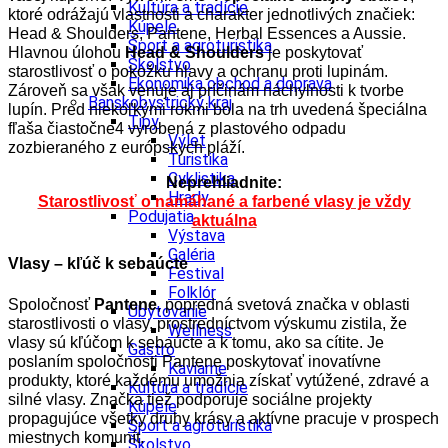
Kultúra a tradície
ktoré odrážajú vlastnosti a charakter jednotlivých značiek:
Kúpele
Head & Shoulders, Pantene, Herbal Essences a Aussie.
Šport a agroturistika
Hlavnou úlohou
Head & Shoulders
je poskytovať
Školstvo
starostlivosť o pokožku hlavy a ochranu proti lupinám.
Ekonomika obchod a doprava
Zároveň sa však venuje aj príčinám náchylnosti k tvorbe
Banskobystrický kraj
lupín. Pred niekoľkými rokmi bola na trh uvedená špeciálna
Tipy
fľaša čiastočne4 vyrobená z plastového odpadu
Výlet
zozbieraného z európskych pláží.
Turistika
Cyklistika
Neprehliadnite:
Hrady
Starostlivosť o namáhané a farbené vlasy je vždy
Podujatia
aktuálna
Výstava
Galéria
Vlasy – kľúč k seba
úcte
Festival
Folklór
Spoločnosť
Pantene
, popredná svetová značka v oblasti
Ubytovanie
starostlivosti o vlasy, prostredníctvom výskumu zistila, že
Wellness
vlasy sú kľúčom k sebaúcte a k tomu, ako sa cítite. Je
Gastro
poslaním spoločnosti Pantene poskytovať inovatívne
Kaviarne
produkty, ktoré každému umožnia získať vytúžené, zdravé a
Kultúra a tradície
silné vlasy. Značka tiež podporuje sociálne projekty
Kúpele
propagujúce všetky druhy krásy a aktívne pracuje v prospech
Šport a agroturistika
miestnych komunít.
Školstvo