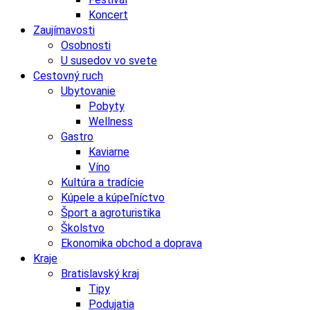
Koncert
Zaujímavosti
Osobnosti
U susedov vo svete
Cestovný ruch
Ubytovanie
Pobyty
Wellness
Gastro
Kaviarne
Víno
Kultúra a tradície
Kúpele a kúpeľníctvo
Šport a agroturistika
Školstvo
Ekonomika obchod a doprava
Kraje
Bratislavský kraj
Tipy
Podujatia