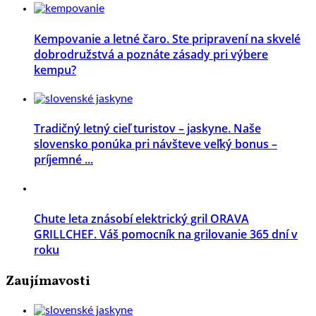
Kempovanie a letné čaro. Ste pripravení na skvelé
dobrodružstvá a poznáte zásady pri výbere
kempu?
Tradičný letný cieľ turistov – jaskyne. Naše
slovensko ponúka pri návšteve veľký bonus –
príjemné ...
Chute leta znásobí elektrický gril ORAVA
GRILLCHEF. Váš pomocník na grilovanie 365 dní v
roku
Zaujímavosti