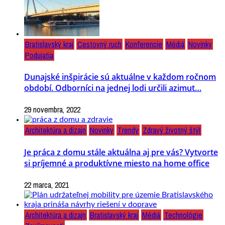
Bratislavský kraj
Cestovný ruch
Konferencie
Médiá
Novinky
Podujatia
Dunajské inšpirácie sú aktuálne v každom ročnom
období. Odborníci na jednej lodi určili azimut…
29 novembra, 2022
Architektúra a dizajn
Novinky
Trendy
Zdravý životný štýl
Je práca z domu stále aktuálna aj pre vás? Vytvorte
si príjemné a produktívne miesto na home office
22 marca, 2021
Architektúra a dizajn
Bratislavský kraj
Médiá
Technológie