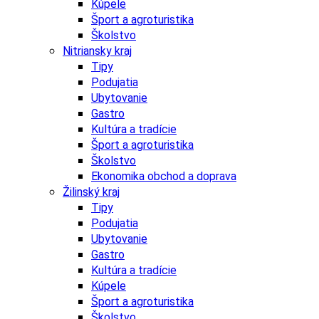
Kúpele
Šport a agroturistika
Školstvo
Nitriansky kraj
Tipy
Podujatia
Ubytovanie
Gastro
Kultúra a tradície
Šport a agroturistika
Školstvo
Ekonomika obchod a doprava
Žilinský kraj
Tipy
Podujatia
Ubytovanie
Gastro
Kultúra a tradície
Kúpele
Šport a agroturistika
Školstvo