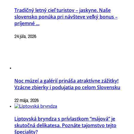
Tradičný letný cieľ turistov – jaskyne. Naše
slovensko ponúka pri návšteve veľký bonus –
príjemné ...
24 júla, 2026
Noc múzeí a galérií prináša atraktívne zážitky!
Vzácne zbierky i podujatia po celom Slovensku
22 mája, 2026
Liptovská bryndza s prívlastkom “májová” je
skutočná delikatesa. Poznáte tajomstvo tejto
špeciality?