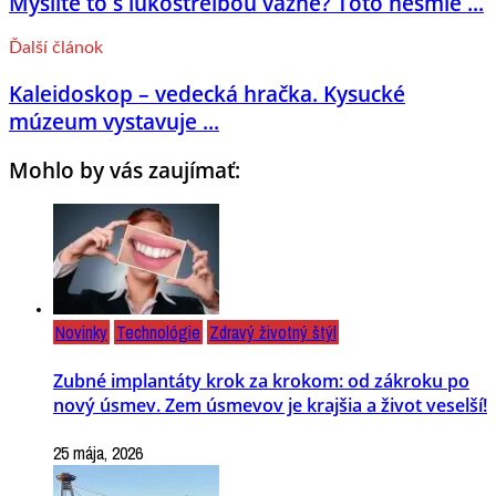
Myslíte to s lukostreľbou vážne? Toto nesmie ...
Ďalší článok
Kaleidoskop – vedecká hračka. Kysucké
múzeum vystavuje ...
Mohlo by vás zaujímať:
Novinky
Technológie
Zdravý životný štýl
Zubné implantáty krok za krokom: od zákroku po
nový úsmev. Zem úsmevov je krajšia a život veselší!
25 mája, 2026