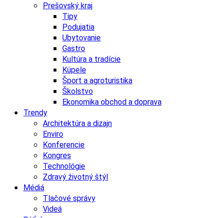
Prešovský kraj
Tipy
Podujatia
Ubytovanie
Gastro
Kultúra a tradície
Kúpele
Šport a agroturistika
Školstvo
Ekonomika obchod a doprava
Trendy
Architektúra a dizajn
Enviro
Konferencie
Kongres
Technológie
Zdravý životný štýl
Médiá
Tlačové správy
Videá