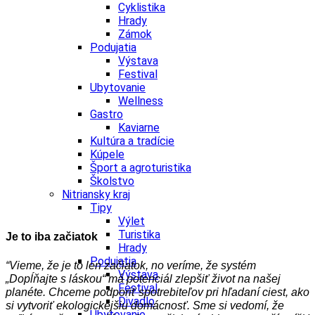
Cyklistika
Hrady
Zámok
Podujatia
Výstava
Festival
Ubytovanie
Wellness
Gastro
Kaviarne
Kultúra a tradície
Kúpele
Šport a agroturistika
Školstvo
Nitriansky kraj
Tipy
Výlet
Turistika
Je to iba začiatok
Hrady
Podujatia
“Vieme, že je to len začiatok, no veríme, že systém
Výstava
„Dopĺňajte s láskou“ má potenciál zlepšiť život na našej
Festival
planéte. Chceme podporiť spotrebiteľov pri hľadaní ciest, ako
Divadlo
si vytvoriť ekologickejšiu domácnosť. Sme si vedomí, že
Ubytovanie