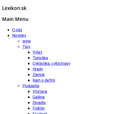
Lexikon.sk
Main Menu
O nás
Novinky
wow
Tipy
Výlet
Turistika
Cyklistika, cyklotrasy
Hrady
Zámok
Kam s deťmi
Podujatia
Výstava
Galéria
Divadlo
Folklór
Festival