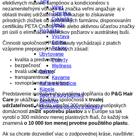
Tipy
efektívnych masiek, šampónov a kondicionérov s
Výlet
nezameniteľnými vôňami sa značka veľmi angažuje aj v
Turistika
oblasti trvalej udržateľnosti. Dokazuje to získavanie
Cyklistika
prírodných zložiek od austrálskych farmárov, disponovaním
Hrady
certifikátu PETA Cruelty Free alebo aktívnou účasťou značky
Podujatia
pri úsilí o elimináciu následkov požiarov v austrálskej buši.
Výstava
Galéria
Činnosti spoločnosti P&G Beauty vychádzajú z piatich
Folklór
vzájomne prepojených hlavných zásad:
Ubytovanie
kvalita a predvedenie
Pobyty
bezpečnosť
Wellness
trvalá udržateľnosť
Gastro
transparentnosť
Kaviarne
rovnoprávnosť a inklúzia
Kultúra a tradície
Kúpele
Predstavenie inovatívneho systému dopĺňania do
P&G Hair
Šport a agroturistika
Care
je ukážkou záväzku spoločnosti k
trvalej
Školstvo
udržateľnosti
. Aktivita umožní 200 miliónom európskych
Ekonomika obchod a doprava
domácností
znížiť spotrebu plastov
a v Európe sa tak
vyrobí o 300 miliónov menej plastových fliaš, čo každý rok
znamená
o 10 000 ton menej prvotne použitého plastu
.
Ak sa chcete dozvedieť viac o zodpovednej kráse, navštívte: