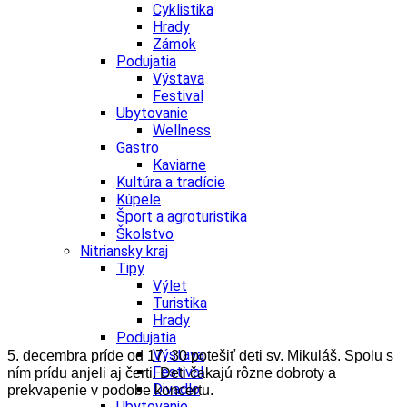
Cyklistika
Hrady
Zámok
Podujatia
Výstava
Festival
Ubytovanie
Wellness
Gastro
Kaviarne
Kultúra a tradície
Kúpele
Šport a agroturistika
Školstvo
Nitriansky kraj
Tipy
Výlet
Turistika
Hrady
Podujatia
Výstava
5. decembra príde od 17. 30 potešiť deti sv. Mikuláš. Spolu s
Festival
ním prídu anjeli aj čerti. Deti čakajú rôzne dobroty a
Divadlo
prekvapenie v podobe koncertu.
Ubytovanie