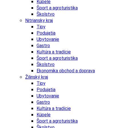
Kúpele
Šport a agroturistika
Školstvo
Nitriansky kraj
Tipy
Podujatia
Ubytovanie
Gastro
Kultúra a tradície
Šport a agroturistika
Školstvo
Ekonomika obchod a doprava
Žilinský kraj
Tipy
Podujatia
Ubytovanie
Gastro
Kultúra a tradície
Kúpele
Šport a agroturistika
Školstvo