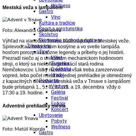
Wellness
Mestská veža s lampášom
Gastro
Víno
Kultúra a tradície
Šport a agroturistika
Foto: Alexandra Galambova
Školstvo
Ekonomika obchod a doprava
Výhľad na vianočnú Trnavu bude najkrajší z Mestskej veže.
Žilinský kraj
Sprievodca v historickom kostýme a vo svetle lampáša
Tipy
hosťom porozpráva rôzne legendy a príbehy o jej histórii.
Výlet
Prezradí niečo aj o unikátnom mechanickom hodinovom
Turistika
stroji, o ktorý sa niekoľko generácií stará rodina
Cyklistika
Nemčekovcov. Lístky na vežu si však treba zarezervovať
Hrady
vopred, lebo počet miest na jednej prehliadke je obmedzený
Podujatia
z kapacitných dôvodov. Mestská veža v Trnave s lampášom
Výstava
bude prístupná 1., 5., 8., 12.,15. a 19. decembra vždy o
Galéria
17:30 a 19. hodine.
Festival
Folklór
Adventné prehliadky mesta
Koncert
Ubytovanie
Pobyty
Wellness
Foto: Matúš Koprda
Gastro