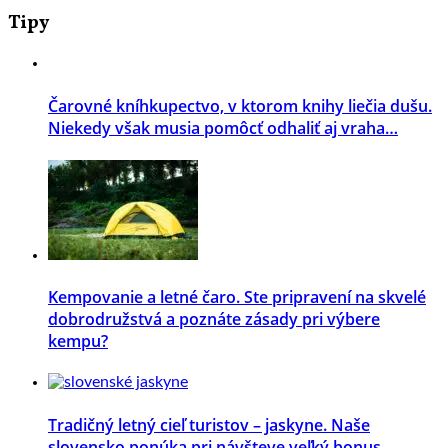
Tipy
Čarovné kníhkupectvo, v ktorom knihy liečia dušu.
Niekedy však musia pomôcť odhaliť aj vraha…
Kempovanie a letné čaro. Ste pripravení na skvelé
dobrodružstvá a poznáte zásady pri výbere
kempu?
Tradičný letný cieľ turistov – jaskyne. Naše
slovensko ponúka pri návšteve veľký bonus –