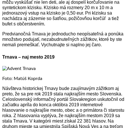
môžu vyskúšať nie len deti, ale aj dospelí korčuľovanie na
syntetickom klzisku. Klzisko má rozmery 20 m x 10 m a
jednorazový vstup na klzisko je 0,50 eur. Pri klzisku sa
nachádza aj zázemie so šatňou, požičovňou korčúľ a tiež
bufet s občerstvením.
Predvianočná Trnava je jednoducho neopísateľná a ponúka
množstvo podujatí, nezabudnuteľných zážitkov, ktoré by ste
nemali premeškať. Vychutnajte si naplno jej čaro.
Trnava – naj mesto 2019
Foto: Matúš Koprda
Návšteva historickej Trnavy bude zaujímavým zážitkom aj
preto, že sa pre rok 2019 stala najkrajším mesto Slovenska.
Celoslovenský informačný portál Slovakregion uskutočnil od
začiatku apríla do konca októbra 2019 internetové
hlasovanie o najkrajšie mesto, obec a o primátora či starostu
roka. Z hlasovania vyplýva, že najkrajším mestom 2019 sa
stala Trnava. V kategórii miest získal 22 381 hlasov. Na
druhom mieste sa umiestnila Spišská Nová Ves a na treťom