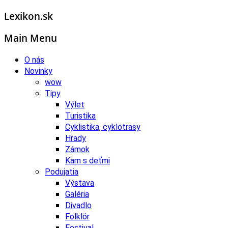
Lexikon.sk
Main Menu
O nás
Novinky
wow
Tipy
Výlet
Turistika
Cyklistika, cyklotrasy
Hrady
Zámok
Kam s deťmi
Podujatia
Výstava
Galéria
Divadlo
Folklór
Festival