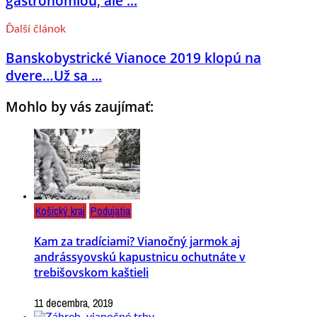
gastronómiou, ale ...
Ďalší článok
Banskobystrické Vianoce 2019 klopú na
dvere…Už sa ...
Mohlo by vás zaujímať:
Košický kraj
Podujatia
Kam za tradíciami? Vianočný jarmok aj
andrássyovskú kapustnicu ochutnáte v
trebišovskom kaštieli
11 decembra, 2019