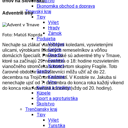
Školstvo
trhov na Slovensku.
Ekonomika obchod a doprava
Trnavský kraj
Adventné trhy
Tipy
Výlet
Hrady
Zámok
Foto: Matúš Koprda
Podujatia
Výstava
Nechajte sa zlákať vianočnými koledami, vysvietenými
Galéria
ulicami, výrobkami šikovných remeselníkov a vôňou
Divadlo
domácich špecialít. Presne také sú adventné trhy v Trnave,
Festival
ktoré sa začínajú 29. novembra o 18: hodine rozsvietením
Koncert
vianočného stromčeka a koncertom skupiny Fragile. Toto
Gastro
čarovné obdobie si návštevníci môžu užiť až do 22.
Kaviarne
decembra na Trojičnom námestí. V Kostole sv. Jakuba si
Víno
nenechajte ujsť od 7. decembra do konca roka každý víkend
Kultúra a tradície
do konca roka Adventné koncerty (vždy od 20. hodiny).
Kúpele
Šport a agroturistika
Školstvo
Trenčiansky kraj
Tipy
Výlet
Turistika