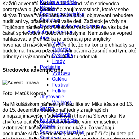
Kultúra a tradície
Každú adventnú sobotu o 16:00 hod. vám sprievodca
Kúpele
porozpráva o „pokladoch“ a zaujímavostiach, ktoré v sebe
Šport a agroturistika
skrýva Trnava. Verte nám, že sa pri jej objavovaní nebudete
Školstvo
nudiť ani vy, priatelia a ani vaše deti. Začiatok je vždy na
Ekonomika obchod a doprava
Trojičnom námestí pod Mestskou vežou, kde na vás bude
Banskobystrický kraj
čakať sprievodca v dobovom kostýme. Nemusíte sa vopred
Tipy
nahlasovať a prehliadka je určená aj pre anglicky
Výlet
hovoriacich návštevníkov. Uvidíte, že na konci prehliadky sa
Turistika
budete na Trnavu pozerať inými očami a žasnúť nad tým, aké
Cyklistika
príbehy či významné udalosti sa tu odohrali.
Hrady
Podujatia
Stredoveké adventné trhy
Výstava
Galéria
Festival
Folklór
Foto: Matúš Koprda
Ubytovanie
Wellness
Na Mikulášskom námestí pri Bazilike sv. Mikuláša sa od 13.
Gastro
do 15. decembra budú konať jedny z najkrajších
Kaviarne
a najzaujímavejších adventných trhov na Slovensku. Na
Kultúra a tradície
chvíľu sa ocitnete v stredoveku, kde vám remeselníci
Kúpele
v dobových kostýmoch názorne ukážu, čo vyrábajú,
Šport a agroturistika
pochutnáte si na stredovekej kuchyni, punč či čaj budete piť
Školstvo