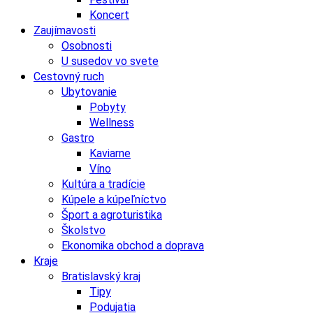
Koncert
Zaujímavosti
Osobnosti
U susedov vo svete
Cestovný ruch
Ubytovanie
Pobyty
Wellness
Gastro
Kaviarne
Víno
Kultúra a tradície
Kúpele a kúpeľníctvo
Šport a agroturistika
Školstvo
Ekonomika obchod a doprava
Kraje
Bratislavský kraj
Tipy
Podujatia