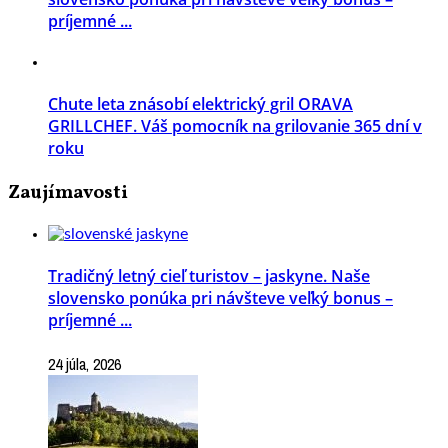
príjemné ...
Chute leta znásobí elektrický gril ORAVA
GRILLCHEF. Váš pomocník na grilovanie 365 dní v
roku
Zaujímavosti
Tradičný letný cieľ turistov – jaskyne. Naše
slovensko ponúka pri návšteve veľký bonus –
príjemné ...
24 júla, 2026