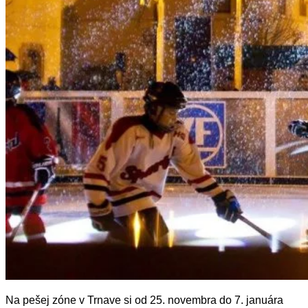
Tipy
Výlet
Turistika
Cyklistika
Hrady
Podujatia
Výstava
Galéria
Folklór
Ubytovanie
Pobyty
Wellness
Gastro
Kaviarne
Kultúra a tradície
Kúpele
Šport a agroturistika
Školstvo
Ekonomika obchod a doprava
Na pešej zóne v Trnave si od 25. novembra do 7. januára