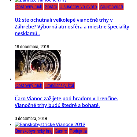
Cestovný ruch
Gastro
U susedov vo svete
Zaujímavosti
Už ste ochutnali veľkolepé vianočné trhy v
Záhrebe? Výborná atmosféra a miestne špeciality
nesklamú..
19 decembra, 2019
Cestovný ruch
Trenčiansky kraj
Čaro Vianoc zažijete pod hradom v Trenčíne.
Vianočné trhy budú štedré a bohaté.
3 decembra, 2019
Banskobystrický kraj
Gastro
Podujatia