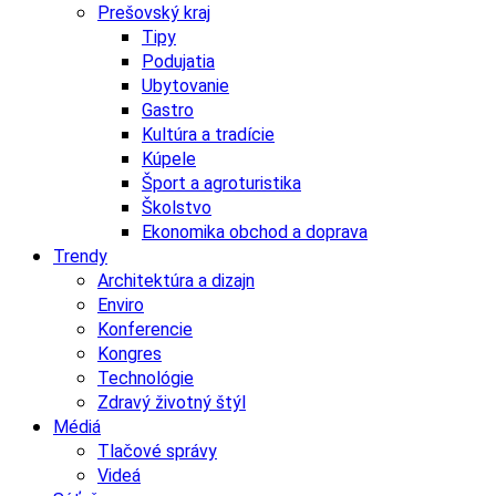
Prešovský kraj
Tipy
Podujatia
Ubytovanie
Gastro
Kultúra a tradície
Kúpele
Šport a agroturistika
Školstvo
Ekonomika obchod a doprava
Trendy
Architektúra a dizajn
Enviro
Konferencie
Kongres
Technológie
Zdravý životný štýl
Médiá
Tlačové správy
Videá