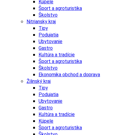
Kúpele
Šport a agroturistika
Školstvo
Nitriansky kraj
Tipy
Podujatia
Ubytovanie
Gastro
Kultúra a tradície
Šport a agroturistika
Školstvo
Ekonomika obchod a doprava
Žilinský kraj
Tipy
Podujatia
Ubytovanie
Gastro
Kultúra a tradície
Kúpele
Šport a agroturistika
Školstvo