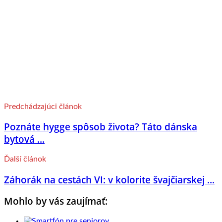
Predchádzajúci článok
Poznáte hygge spôsob života? Táto dánska
bytová ...
Ďalší článok
Záhorák na cestách VI: v kolorite švajčiarskej ...
Mohlo by vás zaujímať: