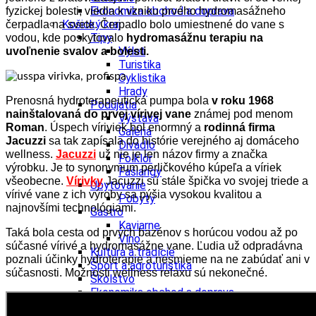
Ekonomika obchod a doprava
fyzickej bolesti, viedla k vzniku prvého hydromasážneho
Košický kraj
čerpadla na svete.
Čerpadlo bolo umiestnené do vane s
Tipy
vodou, kde poskytovalo
hydromasážnu terapiu na
Výlet
uvoľnenie svalov a bolesti.
Turistika
Cyklistika
Hrady
Prenosná hydroterapeutická pumpa bola
v roku 1968
Podujatia
nainštalovaná do prvej vírivej vane
známej pod menom
Výstava
Roman
.
Úspech víriviek bol enormný a
rodinná firma
Galéria
Jacuzzi
sa tak zapísala do histórie verejného aj domáceho
Divadlo
wellness.
Jacuzzi
už nie je len názov firmy a značka
Folklór
výrobku. Je to synonymum perličkového kúpeľa a víriek
Fašiangy
všeobecne.
Vírivky
Jacuzzi sú stále špička vo svojej triede a
Ubytovanie
vírivé vane z ich výroby sa pýšia vysokou kvalitou a
Pobyty
najnovšími technológiami.
Gastro
Kaviarne
Taká bola cesta od prvých bazénov s horúcou vodou až po
Víno
súčasné vírivé a hydromasážne vane. Ľudia už odpradávna
Kultúra a tradície
poznali účinky hydroterapie a nesmieme na ne zabúdať ani v
Šport a agroturistika
súčasnosti. Možnosti wellness relaxu sú nekonečné.
Školstvo
Ekonomika obchod a doprava
Prešovský kraj