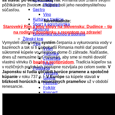
sa stavať po celej Rímskej ríši
. Rimania boli známi svojim
Wellness
pôžitkárskym životom a kúpele boli jeho neodmysliteľnou
Gastro
súčasťou.
Víno
Kultúra a tradície
Nerehliadnite:
Šport a agroturistika
Staroveký Rím a jeho stopy na Slovensku: Dudince – tip
Školstvo
na rodinnú dovolenku s receptom na zdravie!
Ekonomika obchod a doprava
Žilinský kraj
Vymysleli dômyselný
systém
čerpania a vykurovania vody v
Tipy
bazénoch a tak si tí najbohatší Rimania mohli dať postaviť
Výlet
súkromné kúpele vo vlastnom dome či záhrade. Našťastie,
Turistika
dnes už nemusíme byť milionári, aby sme si mohli dovoliť
Cyklistika
vlastnú vírivku či
bazén s protiprúdom
.
Tradícia kúpeľov sa
Hrady
v rozličných podobách postupne rozvíjala po celom svete.
V
Podujatia
Japonsku si ľudia obľúbili horúce pramene a spoločné
Výstava
kúpanie
v roku 737 n. l.
V Európe
sa kúpele stavali
v
Galéria
blízkosti horúcich a minerálnych prameňov
už v období
Festival
renesancie.
Folklór
Koncert
Ubytovanie
Pobyty
Wellness
Gastro