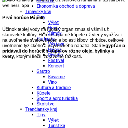
Školstvo
Ekonomika obchod a doprava
Trnavský kraj
Tipy
Prvé horúce kúpele
Výlet
Hrady
Účinok teplej vody na ľudský organizmus si všimli už
Zámok
staroveké kultúry. Horúce a parné kúpele už vtedy využívali
Podujatia
na uvoľnenie svalov, liečenie bolesti kĺbov, chrbtice, celkové
Výstava
uvoľnenie fyzického a psychického napätia.
Starí
Egypťania
Galéria
pridávali do horúcich kúpeľov rôzne oleje, bylinky a
Divadlo
kvety
, ktorými liečili zdravotné ťažkosti.
Festival
Koncert
Gastro
Kaviarne
Víno
Kultúra a tradície
Kúpele
Šport a agroturistika
Školstvo
Trenčiansky kraj
Tipy
Výlet
Turistika