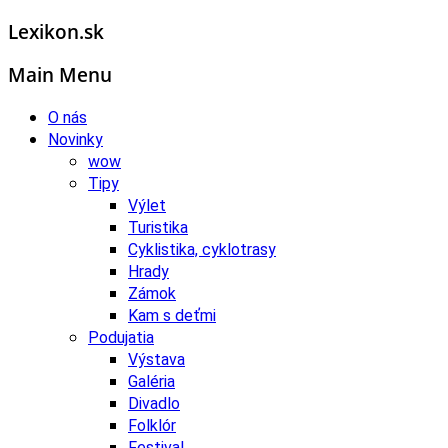
Lexikon.sk
Main Menu
O nás
Novinky
wow
Tipy
Výlet
Turistika
Cyklistika, cyklotrasy
Hrady
Zámok
Kam s deťmi
Podujatia
Výstava
Galéria
Divadlo
Folklór
Festival