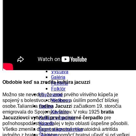
Kultúra a tradície
Kúpele
Šport a agroturistika
Školstvo
Ekonomika obchod a doprava
Banskobystrický kraj
Tipy
Výlet
Turistika
Cyklistika
Hrady
Podujatia
Výstava
Galéria
Obdobie keď sa zrodila kultúra jacuzzi
Festival
Folklór
Ubytovanie
Možno ste nevedeli, že zrod prvého vírivého kúpeľa je
Wellness
spojený s bolestivou chorobou a úsilím pomôcť blízkej
Gastro
osobe.
Talianska
rodina Jacuzz
i začiatkom 19. storočia
Kaviarne
emigrovala do Spojených štátov. V roku 1925
bratia
Kultúra a tradície
Jacuzziovci vytvorili prvé ponorné čerpadlo
pre
Kúpele
poľnohospodárstvo a ďalej v tejto oblasti úspešne pôsobili.
Šport a agroturistika
Všetko zmenila diagnostikovaná reumatoidná artritída
Školstvo
jedného z bratov. Záujem pomôcť bratovi uľaviť si od veľkej