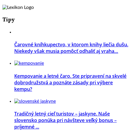
Tipy
Čarovné kníhkupectvo, v ktorom knihy liečia dušu.
Niekedy však musia pomôcť odhaliť aj vraha…
Kempovanie a letné čaro. Ste pripravení na skvelé
dobrodružstvá a poznáte zásady pri výbere
kempu?
Tradičný letný cieľ turistov – jaskyne. Naše
slovensko ponúka pri návšteve veľký bonus –
príjemné ...