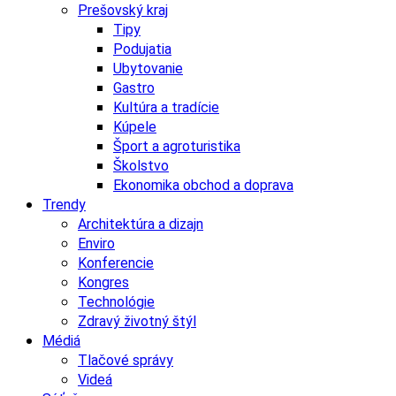
Prešovský kraj
Tipy
Podujatia
Ubytovanie
Gastro
Kultúra a tradície
Kúpele
Šport a agroturistika
Školstvo
Ekonomika obchod a doprava
Trendy
Architektúra a dizajn
Enviro
Konferencie
Kongres
Technológie
Zdravý životný štýl
Médiá
Tlačové správy
Videá