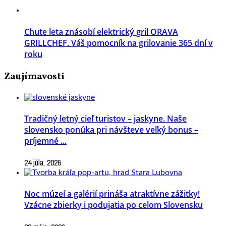
Chute leta znásobí elektrický gril ORAVA
GRILLCHEF. Váš pomocník na grilovanie 365 dní v
roku
Zaujímavosti
Tradičný letný cieľ turistov – jaskyne. Naše
slovensko ponúka pri návšteve veľký bonus –
príjemné ...
24 júla, 2026
Noc múzeí a galérií prináša atraktívne zážitky!
Vzácne zbierky i podujatia po celom Slovensku