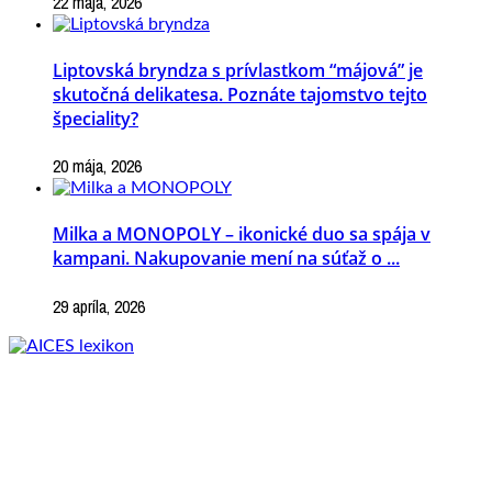
22 mája, 2026
Liptovská bryndza s prívlastkom “májová” je
skutočná delikatesa. Poznáte tajomstvo tejto
špeciality?
20 mája, 2026
Milka a MONOPOLY – ikonické duo sa spája v
kampani. Nakupovanie mení na súťaž o ...
29 apríla, 2026