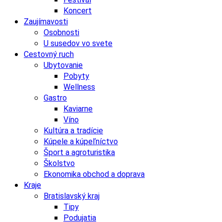
Koncert
Zaujímavosti
Osobnosti
U susedov vo svete
Cestovný ruch
Ubytovanie
Pobyty
Wellness
Gastro
Kaviarne
Víno
Kultúra a tradície
Kúpele a kúpeľníctvo
Šport a agroturistika
Školstvo
Ekonomika obchod a doprava
Kraje
Bratislavský kraj
Tipy
Podujatia