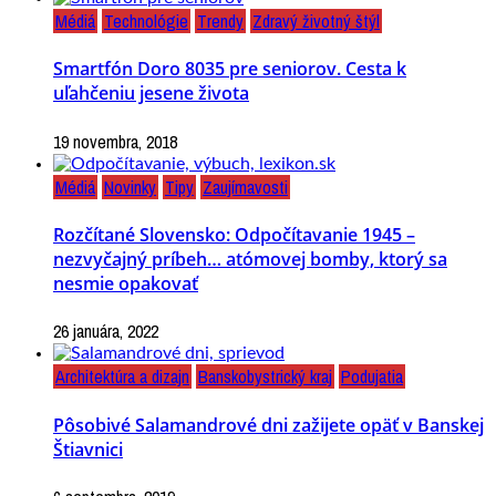
Médiá
Technológie
Trendy
Zdravý životný štýl
Smartfón Doro 8035 pre seniorov. Cesta k
uľahčeniu jesene života
19 novembra, 2018
Médiá
Novinky
Tipy
Zaujímavosti
Rozčítané Slovensko: Odpočítavanie 1945 –
nezvyčajný príbeh… atómovej bomby, ktorý sa
nesmie opakovať
26 januára, 2022
Architektúra a dizajn
Banskobystrický kraj
Podujatia
Pôsobivé Salamandrové dni zažijete opäť v Banskej
Štiavnici