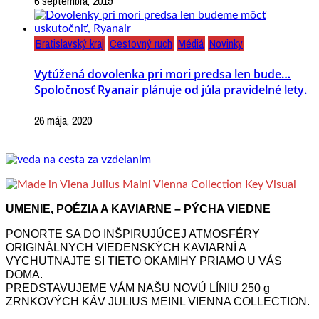
6 septembra, 2019
Bratislavský kraj
Cestovný ruch
Médiá
Novinky
Vytúžená dovolenka pri mori predsa len bude…
Spoločnosť Ryanair plánuje od júla pravidelné lety.
26 mája, 2020
UMENIE, POÉZIA A KAVIARNE – PÝCHA VIEDNE
PONORTE SA DO INŠPIRUJÚCEJ ATMOSFÉRY
ORIGINÁLNYCH VIEDENSKÝCH KAVIARNÍ A
VYCHUTNAJTE SI TIETO OKAMIHY PRIAMO U VÁS
DOMA.
PREDSTAVUJEME VÁM NAŠU NOVÚ LÍNIU 250 g
ZRNKOVÝCH KÁV JULIUS MEINL VIENNA COLLECTION.