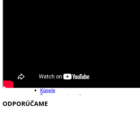
Tipy
Výlet
Turistika
Cyklistika
Hrady
Podujatia
Výstava
Galéria
Folklór
Ubytovanie
Pobyty
Wellness
Gastro
Kaviarne
Kultúra a tradície
Kúpele
Šport a agroturistika
ODPORÚČAME
Školstvo
Ekonomika obchod a doprava