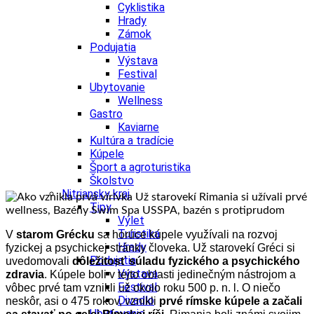
Cyklistika
Hrady
Zámok
Podujatia
Výstava
Festival
Ubytovanie
Wellness
Gastro
Kaviarne
Kultúra a tradície
Kúpele
Šport a agroturistika
Školstvo
Nitriansky kraj
Tipy
Výlet
Turistika
V
starom Grécku
sa horúce kúpele využívali na rozvoj
Hrady
fyzickej a psychickej stránky človeka. Už starovekí Gréci si
Podujatia
uvedomovali
dôležitosť súladu fyzického a psychického
Výstava
zdravia
. Kúpele boli v tejto oblasti jedinečným nástrojom a
Festival
vôbec prvé tam vznikli už okolo roku 500 p. n. l.
O niečo
Divadlo
neskôr, asi o 475 rokov, vznikli
prvé rímske kúpele a začali
Ubytovanie