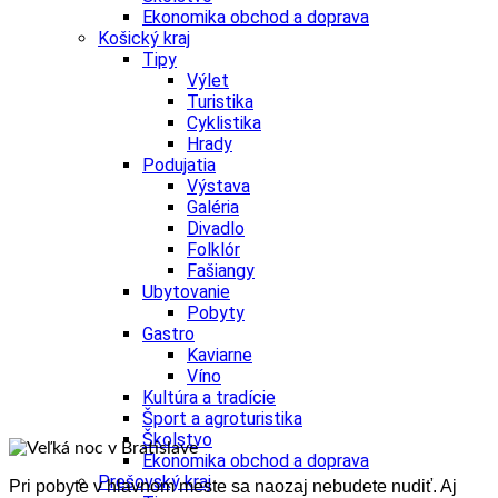
Ekonomika obchod a doprava
Košický kraj
Tipy
Výlet
Turistika
Cyklistika
Hrady
Podujatia
Výstava
Galéria
Divadlo
Folklór
Fašiangy
Ubytovanie
Pobyty
Gastro
Kaviarne
Víno
Kultúra a tradície
Šport a agroturistika
Školstvo
Ekonomika obchod a doprava
Prešovský kraj
Pri pobyte v hlavnom meste sa naozaj nebudete nudiť. Aj