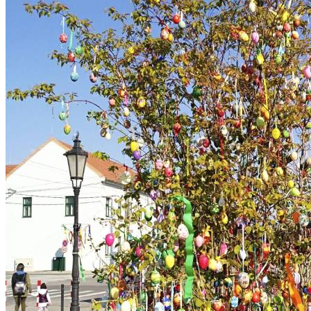
Cyklistika
Hrady
Zámok
Podujatia
Výstava
Festival
Ubytovanie
Wellness
Gastro
Kaviarne
Kultúra a tradície
Kúpele
Šport a agroturistika
Školstvo
Nitriansky kraj
Tipy
Výlet
Turistika
Hrady
Podujatia
Výstava
Festival
Divadlo
Ubytovanie