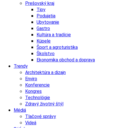
Prešovský kraj
Tipy
Podujatia
Ubytovanie
Gastro
Kultúra a tradície
Kúpele
Šport a agroturistika
Školstvo
Ekonomika obchod a doprava
Trendy
Architektúra a dizajn
Enviro
Konferencie
Kongres
Technológie
Zdravý životný štýl
Médiá
Tlačové správy
Videá