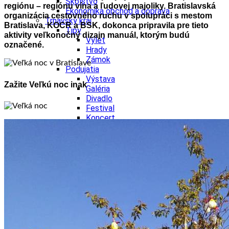
Školstvo
regiónu – regiónu vína a ľudovej majoliky. Bratislavská
Ekonomika obchod a doprava
organizácia cestovného ruchu v spolupráci s mestom
Trnavský kraj
Bratislava, KOCR a BSK, dokonca pripravila pre tieto
Tipy
aktivity veľkonočný dizajn manuál, ktorým budú
Výlet
označené.
Hrady
Zámok
Podujatia
Výstava
Zažite Veľkú noc inak
Galéria
Divadlo
Festival
Koncert
Gastro
Kaviarne
Víno
Kultúra a tradície
Kúpele
Šport a agroturistika
Školstvo
Trenčiansky kraj
Tipy
Výlet
Turistika