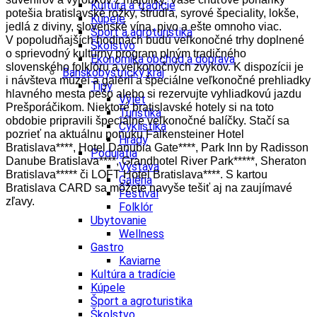
Kultúra a tradície
potešia bratislavské rožky, štrúdľa, syrové špeciality, lokše,
Kúpele
jedlá z diviny, slovenské vína, pivo a ešte omnoho viac.
Šport a agroturistika
V popoludňajších hodinách budú veľkonočné trhy doplnené
Školstvo
o sprievodný kultúrny program plným tradičného
Ekonomika obchod a doprava
slovenského folklóru a veľkonočných zvykov. K dispozícii je
Banskobystrický kraj
i návšteva múzeí a galérií a špeciálne veľkonočné prehliadky
Tipy
hlavného mesta pešo alebo si rezervujte vyhliadkovú jazdu
Výlet
Prešporáčikom. Niektoré bratislavské hotely si na toto
Turistika
obdobie pripravili špeciálne veľkonočné balíčky. Stačí sa
Cyklistika
pozrieť na aktuálnu ponuku Falkensteiner Hotel
Hrady
Bratislava****, Hotel Danubia Gate****, Park Inn by Radisson
Podujatia
Danube Bratislava****, Grandhotel River Park*****, Sheraton
Výstava
Bratislava***** či LOFT Hotel Bratislava****. S kartou
Galéria
Bratislava CARD sa môžete navyše tešiť aj na zaujímavé
Festival
zľavy.
Folklór
Ubytovanie
Wellness
Gastro
Kaviarne
Kultúra a tradície
Kúpele
Šport a agroturistika
Školstvo