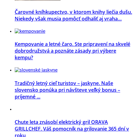
Čarovné kníhkupectvo, v ktorom knihy liečia dušu.
Niekedy však musia pomôcť odhaliť aj vraha…
Kempovanie a letné čaro. Ste pripravení na skvelé
dobrodružstvá a poznáte zásady pri výbere
kempu?
Tradičný letný cieľ turistov – jaskyne. Naše
slovensko ponúka pri návšteve veľký bonus –
príjemné ...
Chute leta znásobí elektrický gril ORAVA
GRILLCHEF. Váš pomocník na grilovanie 365 dní v
roku