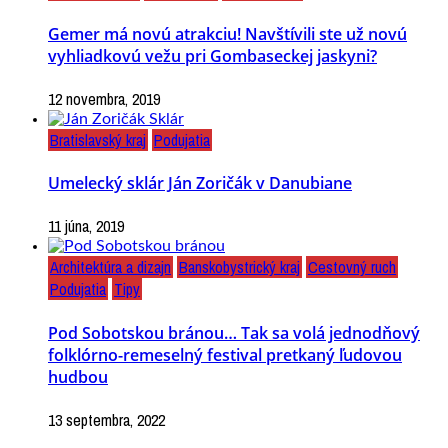
Gemer má novú atrakciu! Navštívili ste už novú
vyhliadkovú vežu pri Gombaseckej jaskyni?
12 novembra, 2019
Bratislavský kraj
Podujatia
Umelecký sklár Ján Zoričák v Danubiane
11 júna, 2019
Architektúra a dizajn
Banskobystrický kraj
Cestovný ruch
Podujatia
Tipy
Pod Sobotskou bránou… Tak sa volá jednodňový
folklórno-remeselný festival pretkaný ľudovou
hudbou
13 septembra, 2022