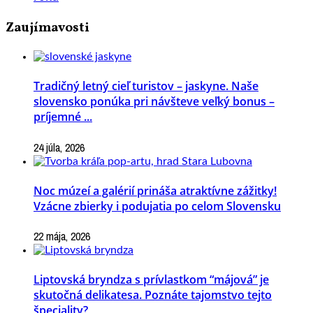
Zaujímavosti
Tradičný letný cieľ turistov – jaskyne. Naše
slovensko ponúka pri návšteve veľký bonus –
príjemné ...
24 júla, 2026
Noc múzeí a galérií prináša atraktívne zážitky!
Vzácne zbierky i podujatia po celom Slovensku
22 mája, 2026
Liptovská bryndza s prívlastkom “májová” je
skutočná delikatesa. Poznáte tajomstvo tejto
špeciality?