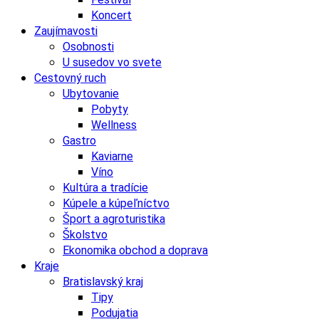
Koncert
Zaujímavosti
Osobnosti
U susedov vo svete
Cestovný ruch
Ubytovanie
Pobyty
Wellness
Gastro
Kaviarne
Víno
Kultúra a tradície
Kúpele a kúpeľníctvo
Šport a agroturistika
Školstvo
Ekonomika obchod a doprava
Kraje
Bratislavský kraj
Tipy
Podujatia