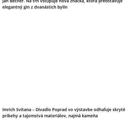
Jan Becher. Na trh vstupuje nová značka, ktorá predstavuje
elegantný gin z dvanástich bylín
Imrich Svitana – Divadlo Poprad vo výstavbe odhaľuje skryté
príbehy a tajomstvá materiálov, najmä kameňa