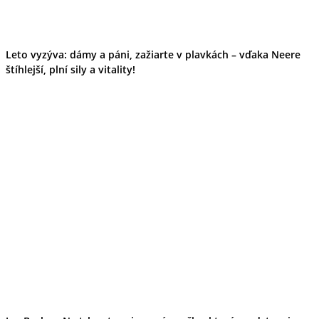
Leto vyzýva: dámy a páni, zažiarte v plavkách – vďaka Neere
štíhlejší, plní sily a vitality!