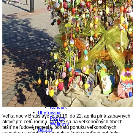
Wellness
Gastro
Víno
Kultúra a tradície
Šport a agroturistika
Školstvo
Ekonomika obchod a doprava
Žilinský kraj
Tipy
Výlet
Turistika
Cyklistika
Hrady
Podujatia
Výstava
Galéria
Festival
Folklór
Koncert
Ubytovanie
Veľká noc v Bratislave je od 19. do 22. apríla plná zábavných
Pobyty
aktivít pre celú rodinu. Môžete sa na veľkonočných trhoch
Wellness
tešiť na ľudové remeslá, bohatú ponuku veľkonočných
Gastro
suvenírov a výrobkov z majoliky. Vaše chuťové poháriky