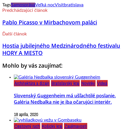
Tags
Samospráva
Veľká noc
Visitbratislava
Predchádzajúci článok
Pablo Picasso v Mirbachovom paláci
Ďalší článok
Hostia jubilejného Medzinárodného festivalu
HORY A MESTO
Mohlo by vás zaujímať:
Architektúra a dizajn
Bratislavský kraj
Novinky
Videá
Slovenský Guggenheim má ušľachtilé poslanie.
Galéria Nedbalka nie je iba očarujúci interiér.
18 apríla, 2020
Cestovný ruch
Košický kraj
Zaujímavosti