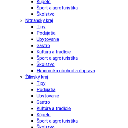
Kúpele
Šport a agroturistika
Školstvo
Nitriansky kraj
Tipy
Podujatia
Ubytovanie
Gastro
Kultúra a tradície
Šport a agroturistika
Školstvo
Ekonomika obchod a doprava
Žilinský kraj
Tipy
Podujatia
Ubytovanie
Gastro
Kultúra a tradície
Kúpele
Šport a agroturistika
Školstvo