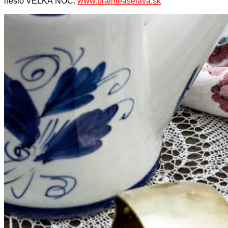
heslo VEĽKÁ NOC.
www.brainteaselava.sk