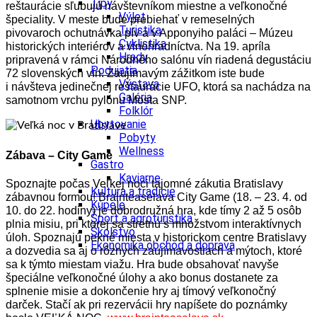
Tipy
reštaurácie sľubujú návštevníkom miestne a veľkonočné
Výlet
špeciality. V meste bude prebiehať v remeselných
Turistika
pivovaroch ochutnávka pív a v Apponyiho paláci – Múzeu
Cyklistika
historických interiérov a vinohradníctva. Na 19. apríla
Hrady
pripravená v rámci Národného salónu vín riadená degustáciu
Podujatia
72 slovenských vín. Zaujímavým zážitkom iste bude
Výstava
i návšteva jedinečnej reštaurácie UFO, ktorá sa nachádza na
Galéria
samotnom vrchu pylónu Mosta SNP.
Folklór
Ubytovanie
Pobyty
Wellness
Zábava – City Game
Gastro
Kaviarne
Spoznajte počas Veľkej noci tajomné zákutia Bratislavy
Kultúra a tradície
zábavnou formou! Brainteaselava City Game (18. – 23. 4. od
Kúpele
10. do 22. hodiny) je dobrodružná hra, kde tímy 2 až 5 osôb
Šport a agroturistika
plnia misiu, pri ktorej sa stretnú s množstvom interaktívnych
Školstvo
úloh. Spoznajú pekné miesta v historickom centre Bratislavy
Ekonomika obchod a doprava
a dozvedia sa aj o rôznych zaujímavostiach a mýtoch, ktoré
sa k týmto miestam viažu. Hra bude obsahovať navyše
špeciálne veľkonočné úlohy a ako bonus dostanete za
splnenie misie a dokončenie hry aj tímový veľkonočný
darček. Stačí ak pri rezervácii hry napíšete do poznámky