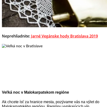
Neprehliadnite:
Jarné Vegánske hody Bratislava 2019
Veľká Noc V Okolí Bratislavy1
Veľká Noc V Okolí Bratislavy3
Veľká Noc V Okolí Bratislavy4
Veľká noc v Malokarpatskom regióne
Ak chcete ísť za hranice mesta, pozývame vás na výlet do
Malokarpatského regiónu. Regiónu vynikajúcich vín,