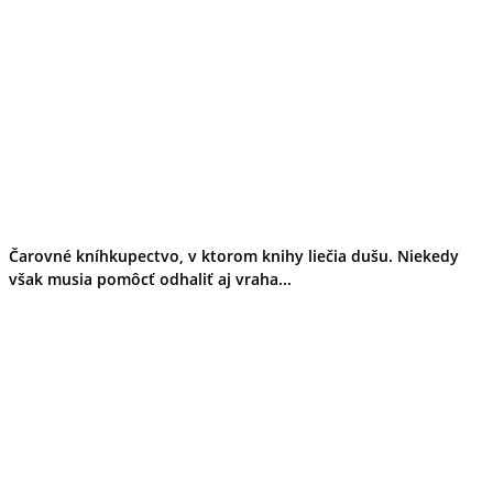
Čarovné kníhkupectvo, v ktorom knihy liečia dušu. Niekedy
však musia pomôcť odhaliť aj vraha...