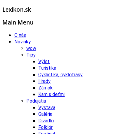
Lexikon.sk
Main Menu
O nás
Novinky
wow
Tipy
Výlet
Turistika
Cyklistika, cyklotrasy
Hrady
Zámok
Kam s deťmi
Podujatia
Výstava
Galéria
Divadlo
Folklór
Festival