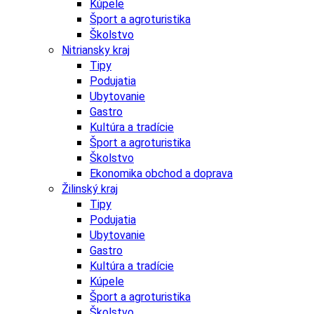
Kúpele
Šport a agroturistika
Školstvo
Nitriansky kraj
Tipy
Podujatia
Ubytovanie
Gastro
Kultúra a tradície
Šport a agroturistika
Školstvo
Ekonomika obchod a doprava
Žilinský kraj
Tipy
Podujatia
Ubytovanie
Gastro
Kultúra a tradície
Kúpele
Šport a agroturistika
Školstvo