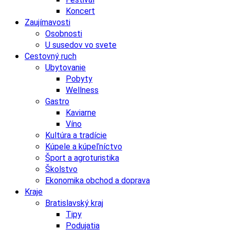
Koncert
Zaujímavosti
Osobnosti
U susedov vo svete
Cestovný ruch
Ubytovanie
Pobyty
Wellness
Gastro
Kaviarne
Víno
Kultúra a tradície
Kúpele a kúpeľníctvo
Šport a agroturistika
Školstvo
Ekonomika obchod a doprava
Kraje
Bratislavský kraj
Tipy
Podujatia