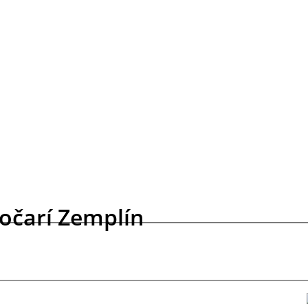
 očarí Zemplín