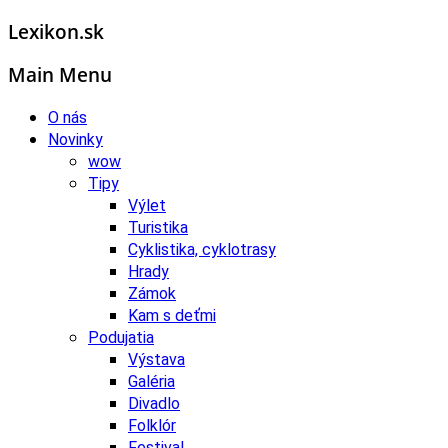
Lexikon.sk
Main Menu
O nás
Novinky
wow
Tipy
Výlet
Turistika
Cyklistika, cyklotrasy
Hrady
Zámok
Kam s deťmi
Podujatia
Výstava
Galéria
Divadlo
Folklór
Festival