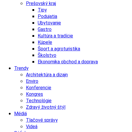
Prešovský kraj
Tipy
Podujatia
Ubytovanie
Gastro
Kultúra a tradície
Kúpele
Šport a agroturistika
Školstvo
Ekonomika obchod a doprava
Trendy
Architektúra a dizajn
Enviro
Konferencie
Kongres
Technológie
Zdravý životný štýl
Médiá
Tlačové správy
Videá