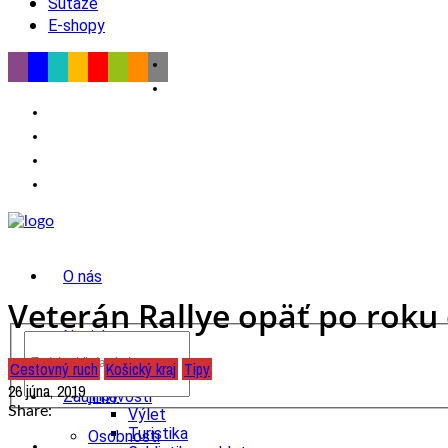
Súťaže
E-shopy
O nás
Veterán Rallye opäť po roku
Novinky
Cestovný ruch
Košický kraj
Tipy
wow
26 júna, 2019
Tipy
Zaujímavosti
Share:
Výlet
Turistika
Osobnosti