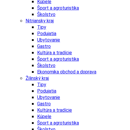
Kúpele
Šport a agroturistika
Školstvo
Nitriansky kraj
Tipy
Podujatia
Ubytovanie
Gastro
Kultúra a tradície
Šport a agroturistika
Školstvo
Ekonomika obchod a doprava
Žilinský kraj
Tipy
Podujatia
Ubytovanie
Gastro
Kultúra a tradície
Kúpele
Šport a agroturistika
Školstvo