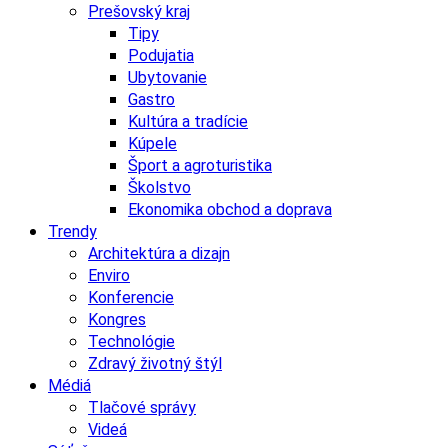
Prešovský kraj
Tipy
Podujatia
Ubytovanie
Gastro
Kultúra a tradície
Kúpele
Šport a agroturistika
Školstvo
Ekonomika obchod a doprava
Trendy
Architektúra a dizajn
Enviro
Konferencie
Kongres
Technológie
Zdravý životný štýl
Médiá
Tlačové správy
Videá