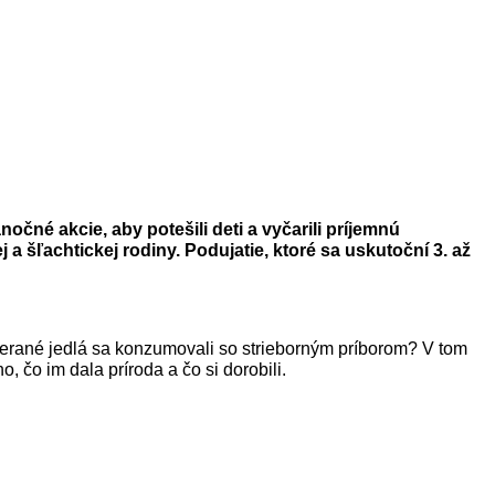
čné akcie, aby potešili deti a vyčarili príjemnú
a šľachtickej rodiny.
Podujatie, ktoré sa uskutoční 3. až
yberané jedlá sa konzumovali so strieborným príborom? V tom
 čo im dala príroda a čo si dorobili.