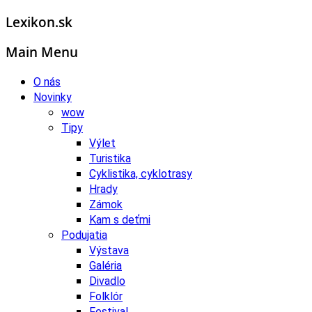
Lexikon.sk
Main Menu
O nás
Novinky
wow
Tipy
Výlet
Turistika
Cyklistika, cyklotrasy
Hrady
Zámok
Kam s deťmi
Podujatia
Výstava
Galéria
Divadlo
Folklór
Festival