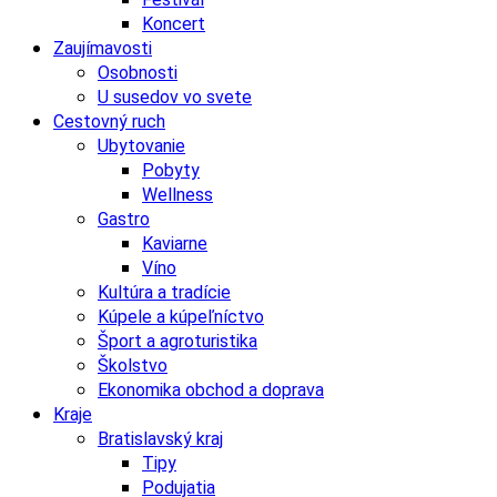
Koncert
Zaujímavosti
Osobnosti
U susedov vo svete
Cestovný ruch
Ubytovanie
Pobyty
Wellness
Gastro
Kaviarne
Víno
Kultúra a tradície
Kúpele a kúpeľníctvo
Šport a agroturistika
Školstvo
Ekonomika obchod a doprava
Kraje
Bratislavský kraj
Tipy
Podujatia