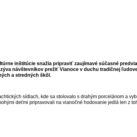
rne inštitúcie snažia pripraviť zaujímavé súčasné predviano
a návštevníkov prežiť Vianoce v duchu tradičnej ľudovej 
ých a stredných škôl.
ľachtických sídlach, kde sa stolovalo s drahým porcelánom a v
ými deťmi pripravovali na vianočné hodovanie jedlá len z toho,